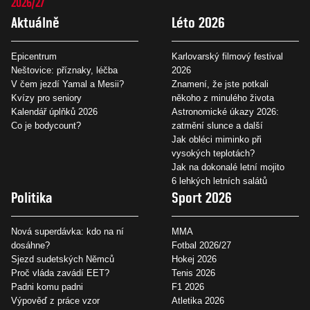
2026/27
Aktuálně
Léto 2026
Epicentrum
Karlovarský filmový festival
Neštovice: příznaky, léčba
2026
V čem jezdí Yamal a Mesii?
Znamení, že jste potkali
Kvízy pro seniory
někoho z minulého života
Kalendář úplňků 2026
Astronomické úkazy 2026:
Co je bodycount?
zatmění slunce a další
Jak obléci miminko při
vysokých teplotách?
Jak na dokonalé letní mojito
6 lehkých letních salátů
Politika
Sport 2026
Nová superdávka: kdo na ní
MMA
dosáhne?
Fotbal 2026/27
Sjezd sudetských Němců
Hokej 2026
Proč vláda zavádí EET?
Tenis 2026
Padni komu padni
F1 2026
Výpověď z práce vzor
Atletika 2026