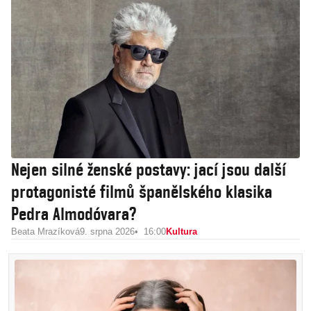
Nejen silné ženské postavy: jací jsou další
protagonisté filmů španělského klasika
Pedra Almodóvara?
Beata Mrazíková
9. srpna 2026
16:00
Kultura