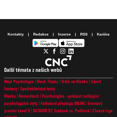
Kontakty
Redakce
Inzerce
RSS
Kariéra
Další témata z našich webů
Moje Psychologie
Blesk Tlapky
Hráči na Blesku
iSport
Fantasy
Spotřebitelské testy
Blesku
Nemovitosti
Psychologika - podcast rozbíjející
psychologické mýty
Fotbalové přestupy ONLINE
Eventový
prostor Level 9
OKTAGON 92: Szabová vs. Pudilová
Chance Liga