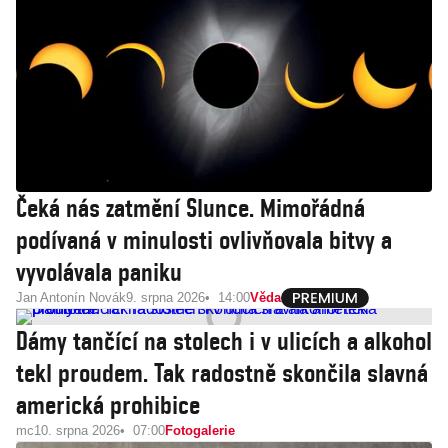
Čeká nás zatmění Slunce. Mimořádná
podívaná v minulosti ovlivňovala bitvy a
vyvolávala paniku
Jan Antonín Novák
9. srpna 2026
14:00
Věda
Dámy tančící na stolech i v ulicích a alkohol
tekl proudem. Tak radostně skončila slavná
americká prohibice
mc
10. srpna 2026
07:00
Fotogalerie