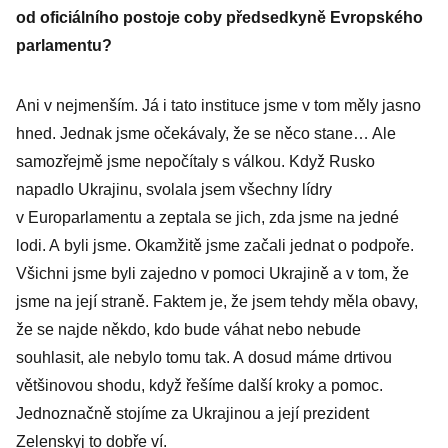
od oficiálního postoje coby předsedkyně Evropského
parlamentu?
Ani v nejmenším. Já i tato instituce jsme v tom měly jasno
hned. Jednak jsme očekávaly, že se něco stane… Ale
samozřejmě jsme nepočítaly s válkou. Když Rusko
napadlo Ukrajinu, svolala jsem všechny lídry
v Europarlamentu a zeptala se jich, zda jsme na jedné
lodi. A byli jsme. Okamžitě jsme začali jednat o podpoře.
Všichni jsme byli zajedno v pomoci Ukrajině a v tom, že
jsme na její straně. Faktem je, že jsem tehdy měla obavy,
že se najde někdo, kdo bude váhat nebo nebude
souhlasit, ale nebylo tomu tak. A dosud máme drtivou
většinovou shodu, když řešíme další kroky a pomoc.
Jednoznačně stojíme za Ukrajinou a její prezident
Zelenskyj to dobře ví.