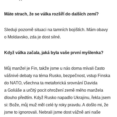
Máte strach, že se válka rozšíří do dalších zemí?
Sleduji pozorně situaci na tamních bojištích. Mám obavy
o Moldavsko, zda je dost silné.
Když válka začala, jaká byla vaše první myšlenka?
Můj manžel je Fin, takže jsme u nás doma mívali často
vášnivé debaty na téma Rusko, bezpečnost, vstup Finska
do NATO, všechna ta metaforická srovnání Davida
a Goliáše a určitý pocit ohrožení země mého manžela
dlouho předtím. Když Rusko napadlo Ukrajinu, řekla jsem
si: Bože, můj muž měl celé ty roky pravdu. A došlo mi, že
jsme to ignorovali. Nebrali jsme dost vážně ani naše