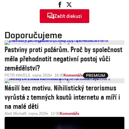
Začít diskuzi
Doporučujeme
Pastviny proti požárům. Proč by společnost
měla přehodnotit negativní postoj vůči
zemědělství?
PETR HAVEL
9. srpna 2026
18:00
Komentáře
Násilí bez motivu. Nihilistický terorismus
vyrůstá z temných koutů internetu a míří i
na malé děti
Aleš Michal
9. srpna 2026
12:00
Komentáře