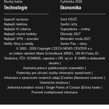
Divoký kačer
Cyklistika 2026
Technologie
Ekonomika
SpaceX na burze
Smrt OSVČ
Nejlepší telefony
Spořicí účty
Nejlepší AI zdarma
Superdávka – změny
Nejlepší chytré hodinky
Důchody 2027
Nejlepší VPN – srovnání
Minimální mzda 2027
Netflix filmy a seriály
Senior Pas – slevy
© 2001 - 2026 Copyright
CZECH NEWS CENTER a.s.
se sídlem náměstí Marie Schmolkové 3493/1, 100 00 Praha 10 -
Strašnice, IČO: 02346826, zapsána v OR, sp.zn. B 19490 a dodavatelé
obsahu
Autorská práva k publikovaným materiálům
Podmínky pro užívání služby informační společnosti
Informace o zpracování osobních údajů
Cookies
Nastavení soukromí
Vlastnická struktura
Jednotná kontaktní místa / Single Points of Contact
Etický kodex
Povinně zveřejňované informace