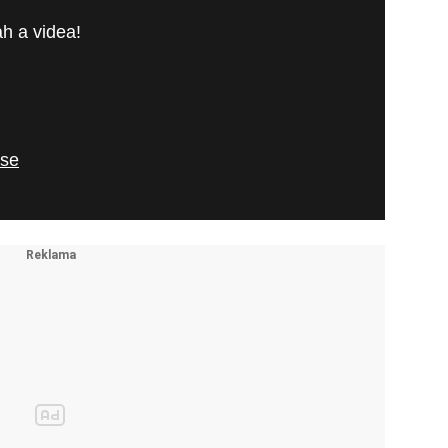
h a videa!
 se