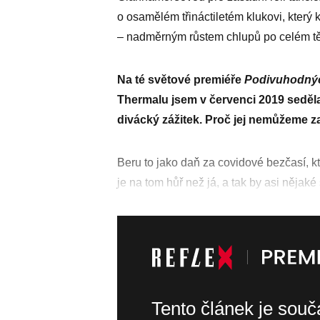
o osamělém třináctiletém klukovi, který 
– nadměrným růstem chlupů po celém tě
Na té světové premiéře
Podivuhodnýc
Thermalu jsem v červenci 2019 seděla 
divácký zážitek. Proč jej nemůžeme z
Beru to jako daň za covidové bezčasí, kt
je na tom hůř než já, a tak by asi nějak
Tento článek je sou