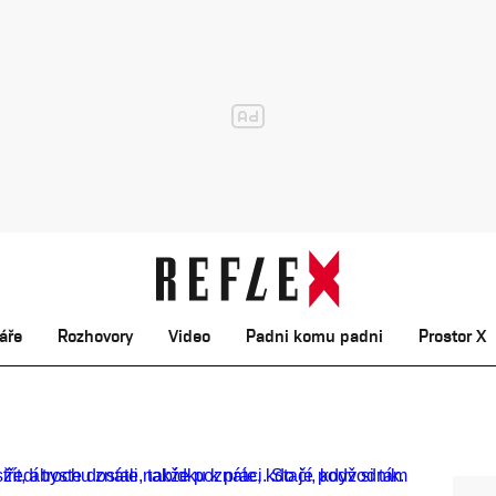
áře
Rozhovory
Video
Padni komu padni
Prostor X