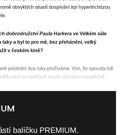
kromě obvyklých strastí dospívání trpí hypertrichózou
le.
h dobrodružství Paula Harkera
ve Velkém sále
taky a byl to pro mě, bez přehánění, velký
ažít v českém kině?
eré poslední dva roky prožíváme. Vím, že spousta lidí
é stěžování na nepřízeň osudu působilo nepatřičně.
částí balíčku PREMIUM.