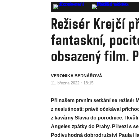
Režisér Krejčí p
fantaskní, pocit
obsazený film. P
VERONIKA BEDNÁŘOVÁ
·
11. března 2022
18:15
Při našem prvním setkání se režisér Ma
z neslušnosti: právě očekával příchod
z kavárny Slavia do porodnice. I kvůli
Angeles zpátky do Prahy. Přivezl s s
Podivuhodná dobrodružství Paula Har