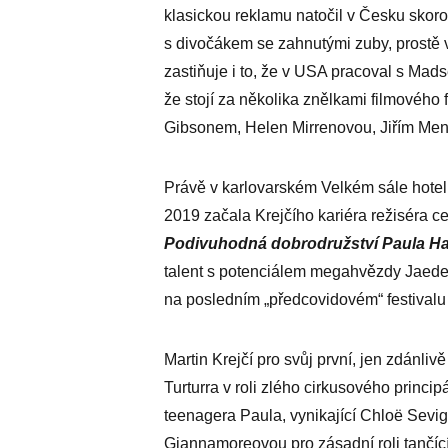
klasickou reklamu natočil v Česku skor
s divočákem se zahnutými zuby, prostě 
zastiňuje i to, že v USA pracoval s 
že stojí za několika znělkami filmového 
Gibsonem, Helen Mirrenovou, Jiřím Men
Právě v karlovarském Velkém sále hotel
2019 začala Krejčího kariéra režiséra ce
Podivuhodná dobrodružství Paula Ha
talent s potenciálem mega­hvězdy Jaeden
na posledním „předcovidovém“ festivalu
Martin Krejčí pro svůj první, jen zdánli
Turtur­ra v roli zlého cirkusového princi
teenagera Paula, vynikající Chloë Sevi
Giannamoreovou pro zásadní roli tančící