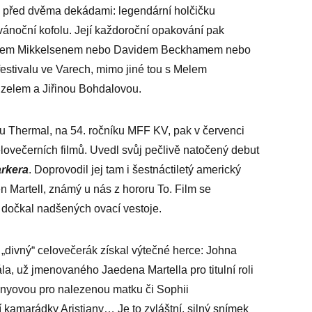
o před dvěma dekádami: legendární holčičku
vánoční kofolu. Její každoroční opakování pak
Madsem Mikkelsenem nebo Davidem Beckhamem nebo
festivalu ve Varech, mimo jiné tou s Melem
zelem a Jiřinou Boh­dalovou.
u Thermal, na 54. roční­ku MFF KV, pak v červenci
lo­večerních filmů. Uvedl svůj pečlivě natočený debut
rkera
. Doprovodil jej tam i šestnáctiletý americký
 Martell, známý u nás z hororu To. Film se
 dočkal nadšených ovací vestoje.
vě „divný“ celovečerák získal výtečné herce: Johna
pála, už jmenovaného Jaedena Martella pro titulní roli
gnyovou pro nalezenou matku či Sophii
 kamarádky Aristiany… Je to zvláštní, silný snímek