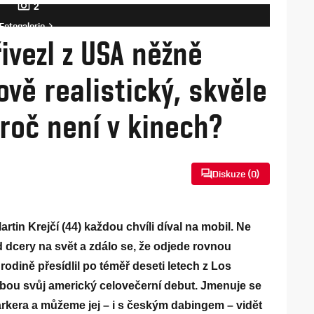
2
Fotogalerie
řivezl z USA něžně
ově realistický, skvěle
roč není v kinech?
Diskuze (
0
)
rtin Krejčí (44) každou chvíli díval na mobil. Ne
 dcery na svět a zdálo se, že odjede rovnou
 rodině přesídlil po téměř deseti letech z Los
ebou svůj americký celovečerní debut. Jmenuje se
kera a můžeme jej – i s českým dabingem – vidět