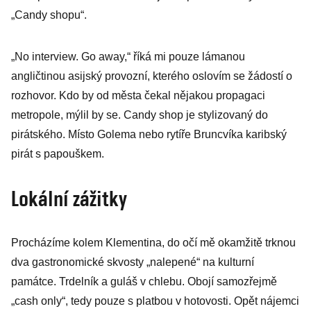
„Candy shopu“.
„No interview. Go away,“ říká mi pouze lámanou
angličtinou asijský provozní, kterého oslovím se žádostí o
rozhovor. Kdo by od města čekal nějakou propagaci
metropole, mýlil by se. Candy shop je stylizovaný do
pirátského. Místo Golema nebo rytíře Bruncvíka karibský
pirát s papouškem.
Lokální zážitky
Procházíme kolem Klementina, do očí mě okamžitě trknou
dva gastronomické skvosty „nalepené“ na kulturní
památce. Trdelník a guláš v chlebu. Obojí samozřejmě
„cash only“, tedy pouze s platbou v hotovosti. Opět nájemci