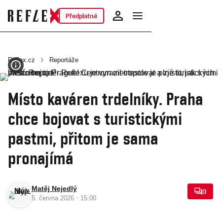
Předplatné
Reflex.cz
Reportáže
Místo kaváren trdelníky. Praha
chce bojovat s turistickými
pastmi, přitom je sama
pronajímá
Matěj Nejedlý
0
·
5. června 2026
15:00