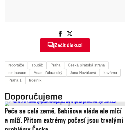
Začít diskuzi
reportáže
soutěž
Praha
Česká pirátská strana
restaurace
Adam Zábranský
Jana Nováková
kavárna
Praha 1
trdelník
Doporučujeme
Peče se celá země, Babišova vláda ale mlčí
a mlží. Přitom extrémy počasí jsou trvalými
problémy Česka