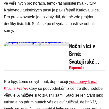
ve veřejných prostorách, tentokrát ministerstva kultury.
Královnou turistických pastí je pak zřejmě Karlova ulice.
Pro provozovatele jde o zlatý důl, denně zde projdou
desítky tisíc lidí. Stačí se po ní vydat a pasti se odhalí
samy.
Noční vlci v
Brně:
Svatojiřské
stužky, ruská
Reportáže
hymna, u
Pro tipy, čemu se vyhnout, doporučuji
youtubový kanál
památníku
Kluci z Prahy
, který se podvodníkům z centra dlouhodobě
pošlapali
věnuje. A můžete si to zkusit i sami. Stačí se jen tvářit jako
transparent a
turista a po pár minutách vás osloví ruličkář, deštníkář,
napadli
týpek, co za dvě stovky nabízí fotku se svou sovou, nebo