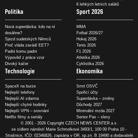
6 lehkých letních salátů
Politika
Sport 2026
Nová superdávka: kdo na ní
MMA
dosáhne?
Fotbal 2026/27
Sjezd sudetských Němců
Hokej 2026
Proč vláda zavádí EET?
Tenis 2026
Padni komu padni
F1 2026
Výpověď z práce vzor
Atletika 2026
Divoký kačer
Cyklistika 2026
Technologie
Ekonomika
SpaceX na burze
Smrt OSVČ
Nejlepší telefony
Spořicí účty
Nejlepší AI zdarma
Superdávka – změny
Nejlepší chytré hodinky
Důchody 2027
Nejlepší VPN – srovnání
Minimální mzda 2027
Netflix filmy a seriály
Senior Pas – slevy
© 2001 - 2026 Copyright
CZECH NEWS CENTER a.s.
se sídlem náměstí Marie Schmolkové 3493/1, 100 00 Praha 10 -
Strašnice, IČO: 02346826, zapsána v OR, sp.zn. B 19490 a dodavatelé