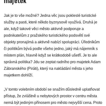
majetek
Jak je to vše možné? Jedna věc jsou pokleslé turistické
služby a pasti, které někdo byznysově využívá. Druhá je
ale, když takové věci město aktivně podporuje a
podnikatelům z pražského turistického podsvětí své
objekty pronajímá a aktivně nabízí spolupráci. Úředníkům
či politikům bývá podle všeho jedno, jaký má nájemník s
místem plán, hlavně když se krátkodobě ušetří. Je to ale
správná politika? Jdu se zeptat radního pro majetek Adam
Zábranského (Piráti), který na nakládání města s jeho
majetkem dohlíží.
„V tomto volebním období se snažím důsledně uplatňovat
přístup, že zvláštně u nebytových prostor v centru města
nemá být jediným přínosem pro město nejvyšší cena. Proto