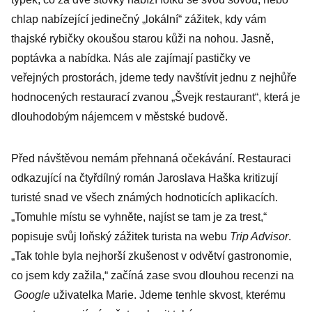
odpůrce
chlap nabízející jedinečný „lokální“ zážitek, kdy vám
thajské rybičky okoušou starou kůži na nohou. Jasně,
poptávka a nabídka. Nás ale zajímají pastičky ve
veřejných prostorách, jdeme tedy navštívit jednu z nejhůře
hodnocených restaurací zvanou „Švejk restaurant“, která je
dlouhodobým nájemcem v městské budově.
Před návštěvou nemám přehnaná očekávání. Restauraci
odkazující na čtyřdílný román Jaroslava Haška kritizují
turisté snad ve všech známých hodnoticích aplikacích.
„Tomuhle místu se vyhněte, najíst se tam je za trest,“
popisuje svůj loňský zážitek turista na webu
Trip Advisor
.
„Tak tohle byla nejhorší zkušenost v odvětví gastronomie,
co jsem kdy zažila,“ začíná zase svou dlouhou recenzi na
Google
uživatelka Marie. Jdeme tenhle skvost, kterému