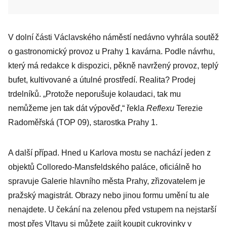
V dolní části Václavského náměstí nedávno vyhrála soutěž
o gastronomický provoz u Prahy 1 kavárna. Podle návrhu,
který má redakce k dispozici, pěkně navržený provoz, teplý
bufet, kultivované a útulné prostředí. Realita? Prodej
trdelníků. „Protože neporušuje kolaudaci, tak mu
nemůžeme jen tak dát výpověď,“ řekla
Reflexu
Terezie
Radoměřská (TOP 09), starostka Prahy 1.
A další případ. Hned u Karlova mostu se nachází jeden z
objektů Colloredo-Mansfeldského paláce, oficiálně ho
spravuje Galerie hlavního města Prahy, zřizovatelem je
pražský magistrát. Obrazy nebo jinou formu umění tu ale
nenajdete. U čekání na zelenou před vstupem na nejstarší
most přes Vltavu si můžete zajít koupit cukrovinky v