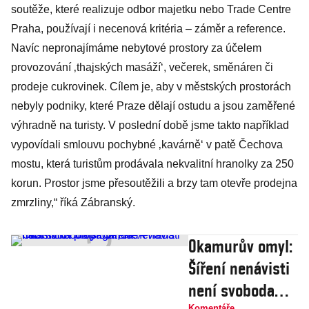
soutěže, které realizuje odbor majetku nebo Trade Centre
Praha, používají i necenová kritéria – záměr a reference.
Navíc nepronajímáme nebytové prostory za účelem
provozování ‚thajských masáží‘, večerek, směnáren či
prodeje cukrovinek. Cílem je, aby v městských prostorách
nebyly podniky, které Praze dělají ostudu a jsou zaměřené
výhradně na turisty. V poslední době jsme takto například
vypovídali smlouvu pochybné ‚kavárně‘ v patě Čechova
mostu, která turistům prodávala nekvalitní hranolky za 250
korun. Prostor jsme přesoutěžili a brzy tam otevře prodejna
zmrzliny,“ říká Zábranský.
Okamurův omyl:
Šíření nenávisti
není svoboda
Komentáře