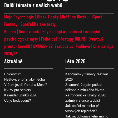
Další témata z našich webů
Moje Psychologie
Blesk Tlapky
Hráči na Blesku
iSport
Fantasy
Spotřebitelské testy
Blesku
Nemovitosti
Psychologika - podcast rozbíjející
psychologické mýty
Fotbalové přestupy ONLINE
Eventový
prostor Level 9
OKTAGON 92: Szabová vs. Pudilová
Chance Liga
2026/27
Aktuálně
Léto 2026
Epicentrum
Karlovarský filmový festival
Neštovice: příznaky, léčba
2026
V čem jezdí Yamal a Mesii?
Znamení, že jste potkali
Kvízy pro seniory
někoho z minulého života
Kalendář úplňků 2026
Astronomické úkazy 2026:
Co je bodycount?
zatmění slunce a další
Jak obléci miminko při
vysokých teplotách?
Jak na dokonalé letní mojito