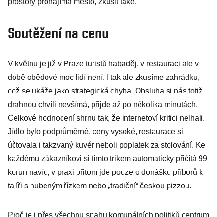
prostory pronajímá město, zkusit také.
Soutěžení na cenu
V květnu je již v Praze turistů habaděj, v restauraci ale v
době obědové moc lidí není. I tak ale zkusíme zahrádku,
což se ukáže jako strategická chyba. Obsluha si nás totiž
drahnou chvíli nevšímá, přijde až po několika minutách.
Celkové hodnocení shrnu tak, že internetoví kritici nelhali.
Jídlo bylo podprůměrné, ceny vysoké, restaurace si
účtovala i takzvaný kuvér neboli poplatek za stolování. Ke
každému zákazníkovi si tímto trikem automaticky přičítá 99
korun navíc, v praxi přitom jde pouze o donášku příborů k
talíři s hubeným řízkem nebo „tradiční“ českou pizzou.
Proč je i přes všechnu snahu komunálních politiků centrum