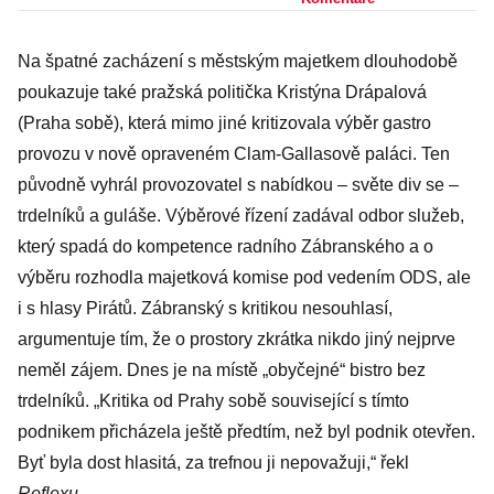
slova, ale
nacistická
Na špatné zacházení s městským majetkem dlouhodobě
propaganda. A
poukazuje také pražská politička Kristýna Drápalová
vláda mlčí
(Praha sobě), která mimo jiné kritizovala výběr gastro
provozu v nově opraveném Clam-Gallasově paláci. Ten
původně vyhrál provozovatel s nabídkou – světe div se –
trdelníků a guláše. Výběrové řízení zadával odbor služeb,
který spadá do kompetence radního Zábranského a o
výběru rozhodla majetková komise pod vedením ODS, ale
i s hlasy Pirátů. Zábranský s kritikou nesouhlasí,
argumentuje tím, že o prostory zkrátka nikdo jiný nejprve
neměl zájem. Dnes je na místě „obyčejné“ bistro bez
trdelníků. „Kritika od Prahy sobě související s tímto
podnikem přicházela ještě předtím, než byl podnik otevřen.
Byť byla dost hlasitá, za trefnou ji nepovažuji,“ řekl
Reflexu
.