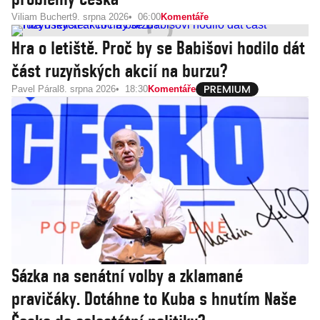
Viliam Buchert
9. srpna 2026
06:00
Komentáře
Hra o letiště. Proč by se Babišovi hodilo dát
část ruzyňských akcií na burzu?
Pavel Páral
8. srpna 2026
18:30
Komentáře
Sázka na senátní volby a zklamané
pravičáky. Dotáhne to Kuba s hnutím Naše