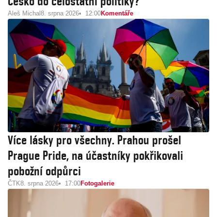
Česko do celostátní politiky?
Aleš Michal
8. srpna 2026
12:00
Komentáře
Více lásky pro všechny. Prahou prošel
Prague Pride, na účastníky pokřikovali
pobožní odpůrci
ČTK
8. srpna 2026
17:00
Fotogalerie