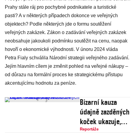
Prahy stále ráj pro pochybné podnikatele a turistické
pasti? A v některých případech dokonce ve veřejných
objektech? Podle některých jde o formu soutěžení
veřejných zakázek. Zákon o zadávání veřejných zakázek
neobsahuje jakoukoli podmínku soutěžit na cenu, naopak
hovoří o ekonomické výhodnosti. V únoru 2024 vláda
Petra Fialy schválila Národní strategii veřejného zadávání.
Jejím hlavním cílem je změnit pohled na veřejné nákupy –
od důrazu na formální proces ke strategickému přístupu
akcentujícímu hodnotu za peníze.
Bizarní kauza
údajně zazděných
koček ukazuje,
kam až může zajít
Reportáže