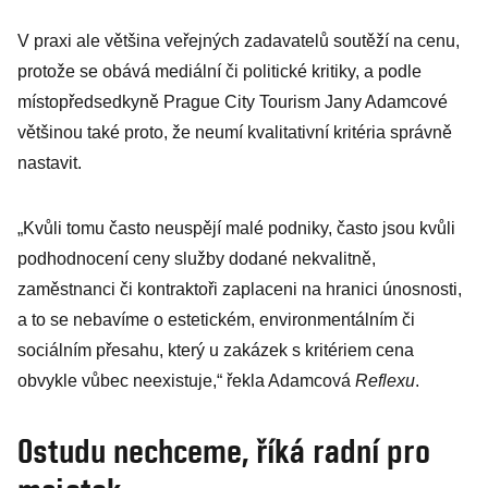
internetová
V praxi ale většina veřejných zadavatelů soutěží na cenu,
šikana
protože se obává mediální či politické kritiky, a podle
místopředsedkyně Prague City Tourism Jany Adamcové
většinou také proto, že neumí kvalitativní kritéria správně
nastavit.
„Kvůli tomu často neuspějí malé podniky, často jsou kvůli
podhodnocení ceny služby dodané nekvalitně,
zaměstnanci či kontraktoři zaplaceni na hranici únosnosti,
a to se nebavíme o estetickém, environmentálním či
sociálním přesahu, který u zakázek s kritériem cena
obvykle vůbec neexistuje,“ řekla Adamcová
Reflexu
.
Ostudu nechceme, říká radní pro