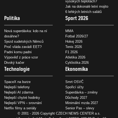
vysokých teplotách?
Jak na dokonalé letní mojito
6 lehkých letních salátů
Politika
Sport 2026
Nová superdávka: kdo na ní
MMA
dosáhne?
Fotbal 2026/27
Sjezd sudetských Němců
Hokej 2026
Proč vláda zavádí EET?
Tenis 2026
Padni komu padni
F1 2026
Výpověď z práce vzor
Atletika 2026
Divoký kačer
Cyklistika 2026
Technologie
Ekonomika
SpaceX na burze
Smrt OSVČ
Nejlepší telefony
Spořicí účty
Nejlepší AI zdarma
Superdávka – změny
Nejlepší chytré hodinky
Důchody 2027
Nejlepší VPN – srovnání
Minimální mzda 2027
Netflix filmy a seriály
Senior Pas – slevy
© 2001 - 2026 Copyright
CZECH NEWS CENTER a.s.