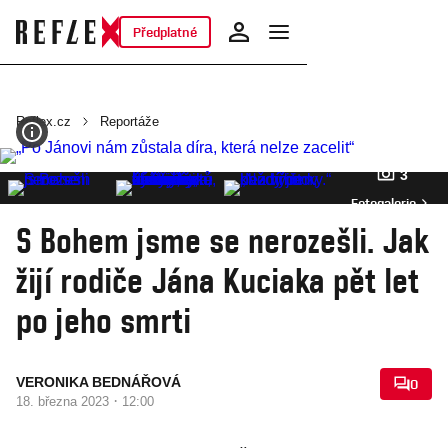
Předplatné
Reflex.cz
Reportáže
3
Fotogalerie
S Bohem jsme se nerozešli. Jak
žijí rodiče Jána Kuciaka pět let
po jeho smrti
VERONIKA BEDNÁŘOVÁ
0
·
18. března 2023
12:00