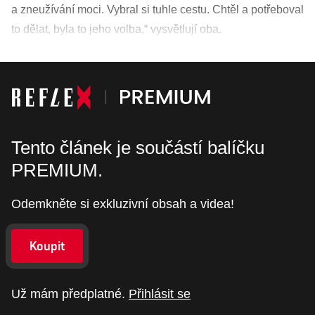
a zneužívání moci. Vybral si tuhle cestu. Chtěl a potřeboval
to dělat, byla to jeho volba,“ vysvětlují oba.
Tento článek je součástí balíčku
PREMIUM.
Odemkněte si exkluzivní obsah a videa!
Koupit
Už mám předplatné.
Přihlásit se