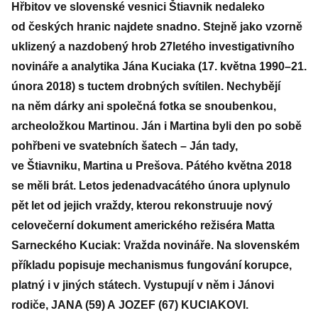
Hřbitov ve slovenské vesnici Štiavnik nedaleko
od českých hranic najdete snadno. Stejně jako vzorně
uklizený a nazdobený hrob 27letého investigativního
novináře a analytika Jána Kuciaka (17. května 1990–21.
února 2018) s tuctem drobných svítilen. Nechybějí
na něm dárky ani společná fotka se snoubenkou,
archeoložkou Martinou. Ján i Martina byli den po sobě
pohřbeni ve svatebních šatech – Ján tady,
ve Štiavniku, Martina u Prešova. Pátého května 2018
se měli brát. Letos jedenadvacátého února uplynulo
pět let od jejich vraždy, kterou rekonstruuje nový
celovečerní dokument amerického režiséra Matta
Sarneckého Kuciak: Vražda novináře. Na slovenském
příkladu popisuje mechanismus fungování korupce,
platný i v jiných státech. Vystupují v něm i Jánovi
rodiče, JANA (59) A JOZEF (67) KUCIAKOVI.