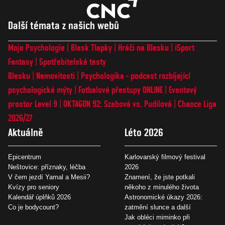
Další témata z našich webů
Moje Psychologie
Blesk Tlapky
Hráči na Blesku
iSport
Fantasy
Spotřebitelské testy
Blesku
Nemovitosti
Psychologika - podcast rozbíjející
psychologické mýty
Fotbalové přestupy ONLINE
Eventový
prostor Level 9
OKTAGON 92: Szabová vs. Pudilová
Chance Liga
2026/27
Aktuálně
Léto 2026
Epicentrum
Karlovarský filmový festival
Neštovice: příznaky, léčba
2026
V čem jezdí Yamal a Mesii?
Znamení, že jste potkali
Kvízy pro seniory
někoho z minulého života
Kalendář úplňků 2026
Astronomické úkazy 2026:
Co je bodycount?
zatmění slunce a další
Jak obléci miminko při