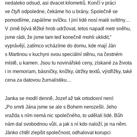
nedaleko odsud, asi dvacet kilometrů. Končí v práci
ve čtyři odpoledne, čekáme ho u brány. Společně se
pomodlíme, zapálíme svíčku. I jiní lidé nosí malé svítilny…
V zimě bývá těžké hrob udržovat, letos napadl metr sněhu,
jsme rádi, že jsme tam teď konečně mohli uklidit,“
vyprávějí, zatímco vcházíme do domu, kde mají Ján
s Martinou v kuchyni svou speciální stěnu, na čestném
místě, u kamen. Jsou tu novinářské ceny, získané za života
i in memoriam, básničky, knížky, útržky textů, výstřižky, také
cena za datovou žurnalistiku…
Janka se modlí denně, Jozef až tak ortodoxní není:
„Po smrti Jána jsme se ale s Bohem nerozešli. Jeho
vražda s ním nemá nic společného, to udělali lidé. Bůh
nám dal svobodnou vůli, a jak s ní kdo naloží, je na něm.
Jánko chtěl zlepšit společnost, odhalovat korupci