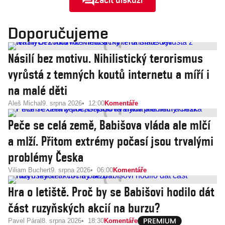
Doporučujeme
Násilí bez motivu. Nihilistický terorismus
vyrůstá z temných koutů internetu a míří i
na malé děti
Aleš Michal
9. srpna 2026
12:00
Komentáře
Peče se celá země, Babišova vláda ale mlčí
a mlží. Přitom extrémy počasí jsou trvalými
problémy Česka
Viliam Buchert
9. srpna 2026
06:00
Komentáře
Hra o letiště. Proč by se Babišovi hodilo dát
část ruzyňských akcií na burzu?
Pavel Páral
8. srpna 2026
18:30
Komentáře