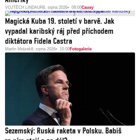
VOJTĚCH LINDAUR
8. srpna 2026
08:00
Causy
Magická Kuba 19. století v barvě. Jak
vypadal karibský ráj před příchodem
diktátora Fidela Castra
Martin Mrázek
8. srpna 2026
10:00
Fotogalerie
Sezemský: Ruská raketa v Polsku. Babiš