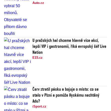
Auto.cz
U pražských hal chceme hlavně více akcí,
lepší VIP i gastronomii, říká evropský šéf Live
Nation
E15.cz
Červ ztratil pásku a bojuje o místo: co se
stalo v Plzni a pomůže Hyskému nechtěný
Adu?
iSport.cz