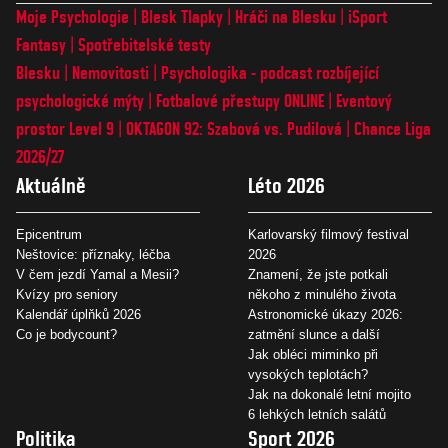
Moje Psychologie
Blesk Tlapky
Hráči na Blesku
iSport
Fantasy
Spotřebitelské testy
Blesku
Nemovitosti
Psychologika - podcast rozbíjející
psychologické mýty
Fotbalové přestupy ONLINE
Eventový
prostor Level 9
OKTAGON 92: Szabová vs. Pudilová
Chance Liga
2026/27
Aktuálně
Léto 2026
Epicentrum
Karlovarský filmový festival
Neštovice: příznaky, léčba
2026
V čem jezdí Yamal a Mesii?
Znamení, že jste potkali
Kvízy pro seniory
někoho z minulého života
Kalendář úplňků 2026
Astronomické úkazy 2026:
Co je bodycount?
zatmění slunce a další
Jak obléci miminko při
vysokých teplotách?
Jak na dokonalé letní mojito
6 lehkých letních salátů
Politika
Sport 2026