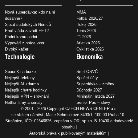
Nová superdávka: kdo na ní
MMA
dosáhne?
Fotbal 2026/27
Sjezd sudetských Němců
Hokej 2026
Proč vláda zavádí EET?
Tenis 2026
Padni komu padni
F1 2026
Výpověď z práce vzor
Atletika 2026
Divoký kačer
Cyklistika 2026
Technologie
Ekonomika
SpaceX na burze
Smrt OSVČ
Nejlepší telefony
Spořicí účty
Nejlepší AI zdarma
Superdávka – změny
Nejlepší chytré hodinky
Důchody 2027
Nejlepší VPN – srovnání
Minimální mzda 2027
Netflix filmy a seriály
Senior Pas – slevy
© 2001 - 2026 Copyright
CZECH NEWS CENTER a.s.
se sídlem náměstí Marie Schmolkové 3493/1, 100 00 Praha 10 -
Strašnice, IČO: 02346826, zapsána v OR, sp.zn. B 19490 a dodavatelé
obsahu
Autorská práva k publikovaným materiálům