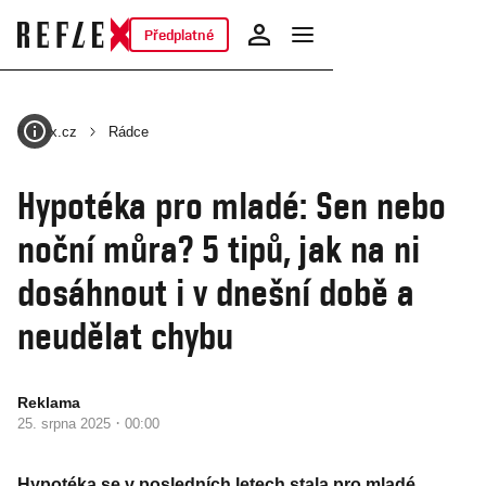
Předplatné
Reflex.cz
Rádce
Hypotéka pro mladé: Sen nebo
noční můra? 5 tipů, jak na ni
dosáhnout i v dnešní době a
neudělat chybu
Reklama
·
25. srpna 2025
00:00
Hypotéka se v posledních letech stala pro mladé