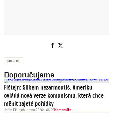
prclanek
Doporučujeme
Fištejn: Slibem nezarmoutíš. Ameriku
ovládá nová verze komunismu, která chce
měnit zajeté pořádky
Jefim Fištejn
8. srpna 2026
06:00
Komentáře