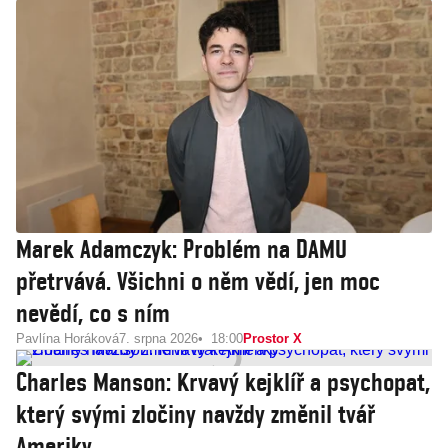
Marek Adamczyk: Problém na DAMU
přetrvává. Všichni o něm vědí, jen moc
nevědí, co s ním
Pavlína Horáková
7. srpna 2026
18:00
Prostor X
Charles Manson: Krvavý kejklíř a psychopat,
který svými zločiny navždy změnil tvář
Ameriky