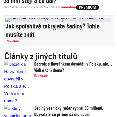
za ním stojí a co dál?
Jiří Sezemský
7. srpna 2026
20:00
Komentáře
Jak spolehlivě zakryjete šediny? Tohle
musíte znát
Reklama
Články z jiných titulů
Decroix s Havránkem dováděli v Polsku, ale…
Vědí o tom doma?
Blesk.cz
Jediný vesnický radar vybral 50 milionů.
Obyvatelé se přitom dávno bouřili