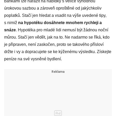
bankami lze narazit na nabídky s velice výhodnou
úrokovou sazbou a zároveň oproštěné od jakýchkoliv
poplatků. Stačí jen hledat a vsadit na výše uvedené tipy,
s nimiž
na hypotéku dosáhnete mnohem rychleji a
snáze
. Hypotéka pro mladé lidi nemusí být žádnou noční
můrou. Stačí jen vědět, jak na to. Ne nadarmo se říká, kdo
je připraven, není zaskočen, proto se takového přísloví
držte i vy a dopracujete se ke kýženému výsledku. Získejte
peníze na své vysněné bydlení.