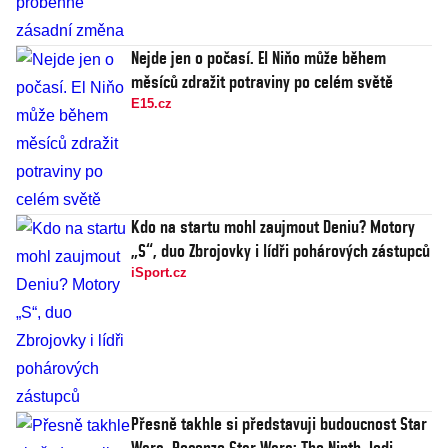
Nejde jen o počasí. El Niňo může během
měsíců zdražit potraviny po celém světě
E15.cz
Kdo na startu mohl zaujmout Deniu? Motory
„S“, duo Zbrojovky i lídři pohárových zástupců
iSport.cz
Přesně takhle si představuji budoucnost Star
Wars. Recenze Star Wars: The Ninth Jedi