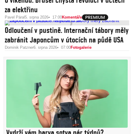
o víkendu. Brusel chystá revoluci v účtech
za elektřinu
Pavel Páral
5. srpna 2026
17:00
Komentáře
Odloučení v pustině. Internační tábory měly
zabránit Japoncům v útocích na půdě USA
Dominik Patzner
6. srpna 2026
07:00
Fotogalerie
Vydrží vám barva sotva pár týdnů?