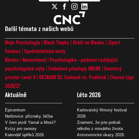
Další témata z našich webů
Moje Psychologie
Blesk Tlapky
Hráči na Blesku
iSport
Fantasy
Spotřebitelské testy
Blesku
Nemovitosti
Psychologika - podcast rozbíjející
psychologické mýty
Fotbalové přestupy ONLINE
Eventový
prostor Level 9
OKTAGON 92: Szabová vs. Pudilová
Chance Liga
2026/27
Aktuálně
Léto 2026
Epicentrum
Karlovarský filmový festival
Neštovice: příznaky, léčba
2026
V čem jezdí Yamal a Mesii?
Znamení, že jste potkali
Kvízy pro seniory
někoho z minulého života
Kalendář úplňků 2026
Astronomické úkazy 2026: