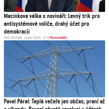
Macinkova válka s novináři: Levný trik pro
antisystémové voliče, drahý účet pro
demokracii
Aleš Michal
5. srpna 2026
12:00
Komentáře
Pavel Páral: Teplá večeře jen občas, praní až