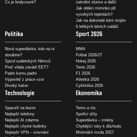
Co je bodycount?
zatmění slunce a další
Jak obléci miminko při
vysokých teplotách?
Jak na dokonalé letní mojito
6 lehkých letních salátů
Politika
Sport 2026
Nová superdávka: kdo na ní
MMA
dosáhne?
Fotbal 2026/27
Sjezd sudetských Němců
Hokej 2026
Proč vláda zavádí EET?
Tenis 2026
Padni komu padni
F1 2026
Výpověď z práce vzor
Atletika 2026
Divoký kačer
Cyklistika 2026
Technologie
Ekonomika
SpaceX na burze
Temu a clo
Nejlepší telefony
Spořicí účty
Nejlepší AI zdarma
Superdávka – změny
Nejlepší chytré hodinky
Chybějící roky k důchodu
Nejlepší VPN – srovnání
Minimální mzda 2027