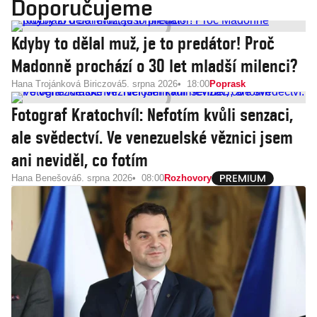
Doporučujeme
Kdyby to dělal muž, je to predátor! Proč
Madonně prochází o 30 let mladší milenci?
Hana Trojánková Biriczová
5. srpna 2026
18:00
Poprask
Fotograf Kratochvíl: Nefotím kvůli senzaci,
ale svědectví. Ve venezuelské věznici jsem
ani neviděl, co fotím
Hana Benešová
6. srpna 2026
08:00
Rozhovory