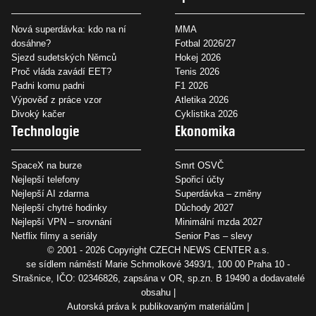
Nová superdávka: kdo na ní
MMA
dosáhne?
Fotbal 2026/27
Sjezd sudetských Němců
Hokej 2026
Proč vláda zavádí EET?
Tenis 2026
Padni komu padni
F1 2026
Výpověď z práce vzor
Atletika 2026
Divoký kačer
Cyklistika 2026
Technologie
Ekonomika
SpaceX na burze
Smrt OSVČ
Nejlepší telefony
Spořicí účty
Nejlepší AI zdarma
Superdávka – změny
Nejlepší chytré hodinky
Důchody 2027
Nejlepší VPN – srovnání
Minimální mzda 2027
Netflix filmy a seriály
Senior Pas – slevy
© 2001 - 2026 Copyright
CZECH NEWS CENTER a.s.
se sídlem náměstí Marie Schmolkové 3493/1, 100 00 Praha 10 -
Strašnice, IČO: 02346826, zapsána v OR, sp.zn. B 19490 a dodavatelé
obsahu
Autorská práva k publikovaným materiálům