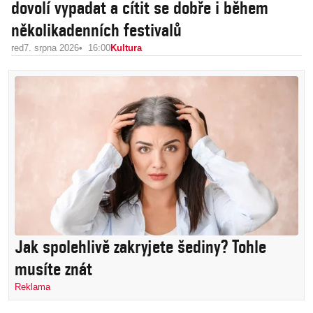
dovolí vypadat a cítit se dobře i během
několikadenních festivalů
red
7. srpna 2026
16:00
Kultura
Jak spolehlivě zakryjete šediny? Tohle
musíte znát
Reklama