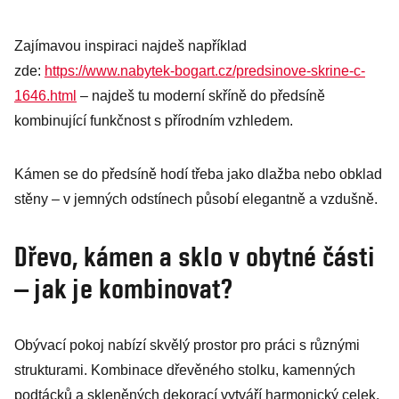
Zajímavou inspiraci najdeš například
zde:
https://www.nabytek-bogart.cz/predsinove-skrine-c-
1646.html
– najdeš tu moderní skříně do předsíně
kombinující funkčnost s přírodním vzhledem.
Kámen se do předsíně hodí třeba jako dlažba nebo obklad
stěny – v jemných odstínech působí elegantně a vzdušně.
Dřevo, kámen a sklo v obytné části
– jak je kombinovat?
Obývací pokoj nabízí skvělý prostor pro práci s různými
strukturami. Kombinace dřevěného stolku, kamenných
podtácků a skleněných dekorací vytváří harmonický celek.