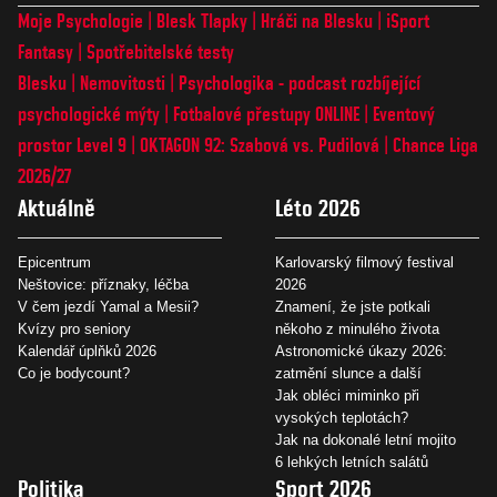
Moje Psychologie
Blesk Tlapky
Hráči na Blesku
iSport
Fantasy
Spotřebitelské testy
Blesku
Nemovitosti
Psychologika - podcast rozbíjející
psychologické mýty
Fotbalové přestupy ONLINE
Eventový
prostor Level 9
OKTAGON 92: Szabová vs. Pudilová
Chance Liga
2026/27
Aktuálně
Léto 2026
Epicentrum
Karlovarský filmový festival
Neštovice: příznaky, léčba
2026
V čem jezdí Yamal a Mesii?
Znamení, že jste potkali
Kvízy pro seniory
někoho z minulého života
Kalendář úplňků 2026
Astronomické úkazy 2026:
Co je bodycount?
zatmění slunce a další
Jak obléci miminko při
vysokých teplotách?
Jak na dokonalé letní mojito
6 lehkých letních salátů
Politika
Sport 2026