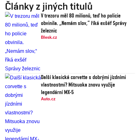
Články z jiných titulů
V trezoru měl 80 milionů, teď ho policie
obvinila. „Nemám slov,“ říká exšéf Správy
železnic
Blesk.cz
Další klasická corvette s dobrými jízdními
vlastnostmi? Mitsuoka znovu využije
legendární MX-5
Auto.cz