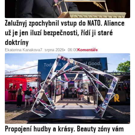
Zalužnyj zpochybnil vstup do NATO. Aliance
už je jen iluzí bezpečnosti, řídí ji staré
doktríny
Ekaterina Kanakova
7. srpna 2026
06:00
Komentáře
Propojení hudby a krásy. Beauty zóny vám