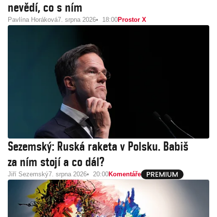
nevědí, co s ním
Pavlína Horáková
7. srpna 2026
18:00
Prostor X
Sezemský: Ruská raketa v Polsku. Babiš
za ním stojí a co dál?
Jiří Sezemský
7. srpna 2026
20:00
Komentáře