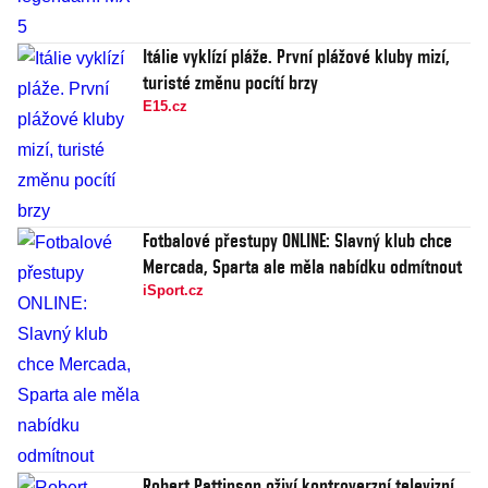
Itálie vyklízí pláže. První plážové kluby mizí,
turisté změnu pocítí brzy
E15.cz
Fotbalové přestupy ONLINE: Slavný klub chce
Mercada, Sparta ale měla nabídku odmítnout
iSport.cz
Robert Pattinson oživí kontroverzní televizní