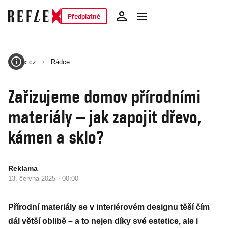
Předplatné
Reflex.cz
Rádce
Zařizujeme domov přírodními
materiály – jak zapojit dřevo,
kámen a sklo?
Reklama
·
13. června 2025
00:00
Přírodní materiály se v interiérovém designu těší čím
dál větší oblibě – a to nejen díky své estetice, ale i