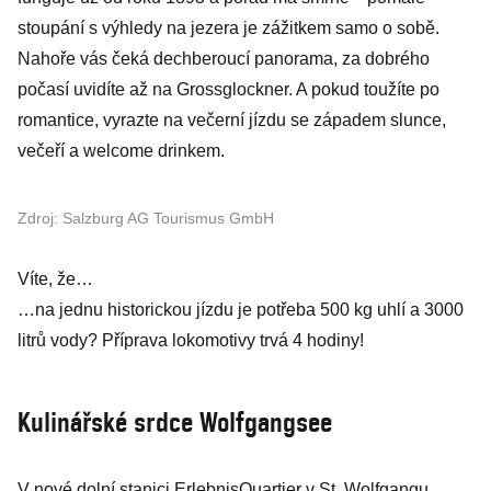
stoupání s výhledy na jezera je zážitkem samo o sobě.
Nahoře vás čeká dechberoucí panorama, za dobrého
počasí uvidíte až na Grossglockner. A pokud toužíte po
romantice, vyrazte na večerní jízdu se západem slunce,
večeří a welcome drinkem.
Zdroj: Salzburg AG Tourismus GmbH
Víte, že…
…na jednu historickou jízdu je potřeba 500 kg uhlí a 3000
litrů vody? Příprava lokomotivy trvá 4 hodiny!
Kulinářské srdce Wolfgangsee
V nové dolní stanici ErlebnisQuartier v St. Wolfgangu,