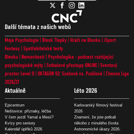
Další témata z našich webů
Moje Psychologie
Blesk Tlapky
Hráči na Blesku
iSport
Fantasy
Spotřebitelské testy
Blesku
Nemovitosti
Psychologika - podcast rozbíjející
psychologické mýty
Fotbalové přestupy ONLINE
Eventový
prostor Level 9
OKTAGON 92: Szabová vs. Pudilová
Chance Liga
2026/27
Aktuálně
Léto 2026
Epicentrum
Karlovarský filmový festival
Neštovice: příznaky, léčba
2026
V čem jezdí Yamal a Mesii?
Znamení, že jste potkali
Kvízy pro seniory
někoho z minulého života
Kalendář úplňků 2026
Astronomické úkazy 2026: