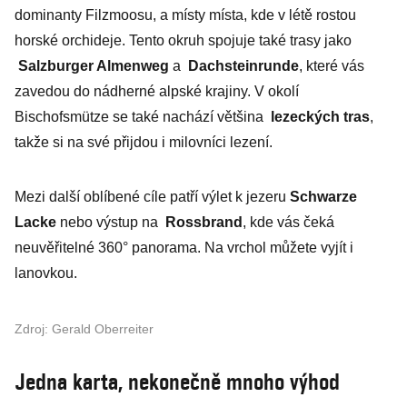
dominanty Filzmoosu, a místy místa, kde v létě rostou
horské orchideje. Tento okruh spojuje také trasy jako
Salzburger Almenweg
a
Dachsteinrunde
, které vás
zavedou do nádherné alpské krajiny. V okolí
Bischofsmütze se také nachází většina
lezeckých tras
,
takže si na své přijdou i milovníci lezení.
Mezi další oblíbené cíle patří výlet k jezeru
Schwarze
Lacke
nebo výstup na
Rossbrand
, kde vás čeká
neuvěřitelné 360° panorama. Na vrchol můžete vyjít i
lanovkou.
Zdroj: Gerald Oberreiter
Jedna karta, nekonečně mnoho výhod