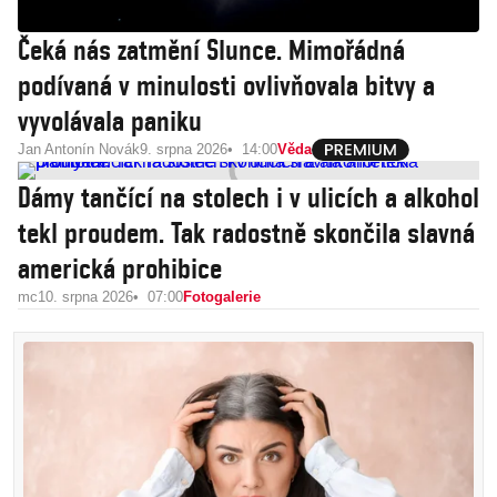
Čeká nás zatmění Slunce. Mimořádná
podívaná v minulosti ovlivňovala bitvy a
vyvolávala paniku
Jan Antonín Novák
9. srpna 2026
14:00
Věda
Dámy tančící na stolech i v ulicích a alkohol
tekl proudem. Tak radostně skončila slavná
americká prohibice
mc
10. srpna 2026
07:00
Fotogalerie