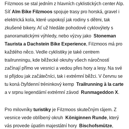
Filzmoos se stal jedním z hlavních cyklistických center Alp.
Síť
Alm Bike Filzmoos
spojuje trasy pro horská, gravel i
elektrická kola, které uspokojí jak rodiny s dětmi, tak
zkušené bikery. Ať už hledáte pohodové cyklovýlety s
panoramatickými výhledy, nebo výzvy jako
Stoneman
Taurista a Dachstein Bike Experience
, Filzmoos má pro
každého něco. Vedle cyklistiky je také centrem
trailrunningu, kde běžecké okruhy všech náročností
začínají přímo ve vesnici a vedou přes hory a lesy. Na své
si přijdou jak začátečníci, tak i extrémní běžci. V červnu se
tu koná čtyřdenní tréninkový kemp
Trailrunning à la carte
a v srpnu legendární extrémní závod
Runmageddon X
.
Pro milovníky
turistiky
je Filzmoos skutečným rájem. Z
vesnice vede oblíbený okruh
Königinnen Runde
, který
vás provede úpatím majestátní hory
Bischofsmütze
,