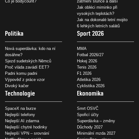
Co je bodycount?
zatmění slunce a další
Jak obléci miminko při
vysokých teplotách?
Jak na dokonalé letní mojito
6 lehkých letních salátů
Politika
Sport 2026
Nová superdávka: kdo na ní
MMA
dosáhne?
Fotbal 2026/27
Sjezd sudetských Němců
Hokej 2026
Proč vláda zavádí EET?
Tenis 2026
Padni komu padni
F1 2026
Výpověď z práce vzor
Atletika 2026
Divoký kačer
Cyklistika 2026
Technologie
Ekonomika
SpaceX na burze
Smrt OSVČ
Nejlepší telefony
Spořicí účty
Nejlepší AI zdarma
Superdávka – změny
Nejlepší chytré hodinky
Důchody 2027
Nejlepší VPN – srovnání
Minimální mzda 2027