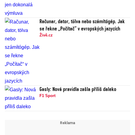
Računar, dator, tölva nebo számítógép. Jak
se řekne „Počítač“ v evropských jazycích
Živě.cz
Gasly: Nová pravidla zašla příliš daleko
F1 Sport