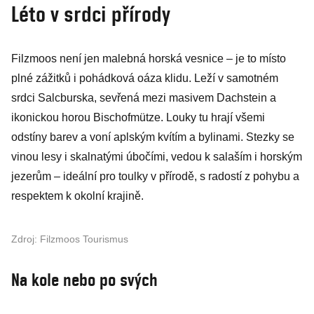
Léto v srdci přírody
Filzmoos není jen malebná horská vesnice – je to místo
plné zážitků i pohádková oáza klidu. Leží v samotném
srdci Salcburska, sevřená mezi masivem Dachstein a
ikonickou horou Bischofmütze. Louky tu hrají všemi
odstíny barev a voní aplským kvítím a bylinami. Stezky se
vinou lesy i skalnatými úbočími, vedou k salaším i horským
jezerům – ideální pro toulky v přírodě, s radostí z pohybu a
respektem k okolní krajině.
Zdroj: Filzmoos Tourismus
Na kole nebo po svých