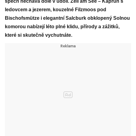
spěch nechává dole v údolí. Zell am See – Kaprun s
ledovcem a jezerem, kouzelné Filzmoos pod
Bischofsmütze i elegantní Salcburk obklopený Solnou
komorou nabízejí léto plné klidu, přírody a zážitků,
které si skutečně vychutnáte.