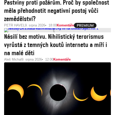
Pastviny proti požárům. Proč by společnost
měla přehodnotit negativní postoj vůči
zemědělství?
PETR HAVEL
9. srpna 2026
18:00
Komentáře
Násilí bez motivu. Nihilistický terorismus
vyrůstá z temných koutů internetu a míří i
na malé děti
Aleš Michal
9. srpna 2026
12:00
Komentáře