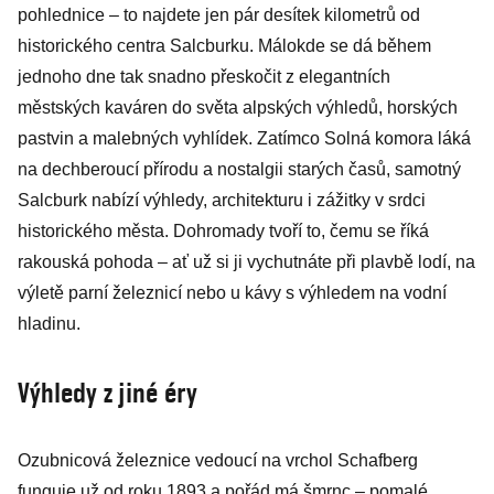
pohlednice – to najdete jen pár desítek kilometrů od
historického centra Salcburku. Málokde se dá během
jednoho dne tak snadno přeskočit z elegantních
městských kaváren do světa alpských výhledů, horských
pastvin a malebných vyhlídek. Zatímco Solná komora láká
na dechberoucí přírodu a nostalgii starých časů, samotný
Salcburk nabízí výhledy, architekturu i zážitky v srdci
historického města. Dohromady tvoří to, čemu se říká
rakouská pohoda – ať už si ji vychutnáte při plavbě lodí, na
výletě parní železnicí nebo u kávy s výhledem na vodní
hladinu.
Výhledy z jiné éry
Ozubnicová železnice vedoucí na vrchol Schafberg
funguje už od roku 1893 a pořád má šmrnc – pomalé