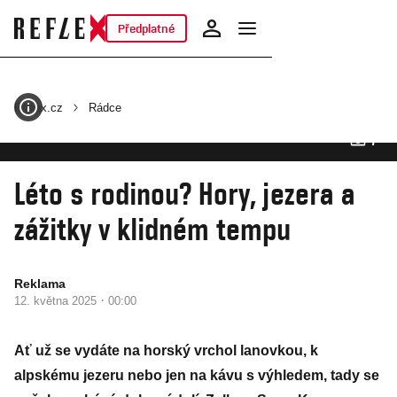
Předplatné
Reflex.cz
Rádce
7
Fotogalerie
Léto s rodinou? Hory, jezera a
zážitky v klidném tempu
Reklama
·
12. května 2025
00:00
Ať už se vydáte na horský vrchol lanovkou, k
alpskému jezeru nebo jen na kávu s výhledem, tady se