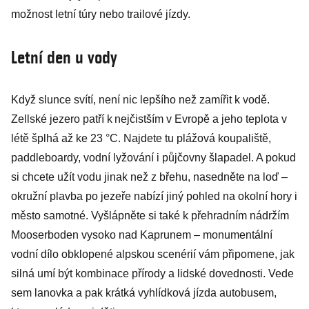
možnost letní túry nebo trailové jízdy.
Letní den u vody
Když slunce svítí, není nic lepšího než zamířit k vodě.
Zellské jezero patří k nejčistším v Evropě a jeho teplota v
létě šplhá až ke 23 °C. Najdete tu plážová koupaliště,
paddleboardy, vodní lyžování i půjčovny šlapadel. A pokud
si chcete užít vodu jinak než z břehu, nasedněte na loď –
okružní plavba po jezeře nabízí jiný pohled na okolní hory i
město samotné. Vyšlápněte si také k přehradním nádržím
Mooserboden vysoko nad Kaprunem – monumentální
vodní dílo obklopené alpskou scenérií vám připomene, jak
silná umí být kombinace přírody a lidské dovednosti. Vede
sem lanovka a pak krátká vyhlídková jízda autobusem,