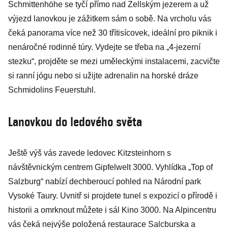
Schmittenhöhe se tyčí přímo nad Zellským jezerem a už
výjezd lanovkou je zážitkem sám o sobě. Na vrcholu vás
čeká panorama více než 30 třítisícovek, ideální pro piknik i
nenáročné rodinné túry. Vydejte se třeba na „4-jezerní
stezku“, projděte se mezi uměleckými instalacemi, zacvičte
si ranní jógu nebo si užijte adrenalin na horské dráze
Schmidolins Feuerstuhl.
Lanovkou do ledového světa
Ještě výš vás zavede ledovec Kitzsteinhorn s
návštěvnickým centrem Gipfelwelt 3000. Vyhlídka „Top of
Salzburg“ nabízí dechberoucí pohled na Národní park
Vysoké Taury. Uvnitř si projdete tunel s expozicí o přírodě i
historii a omrknout můžete i sál Kino 3000. Na Alpincentru
vás čeká nejvýše položená restaurace Salcburska a