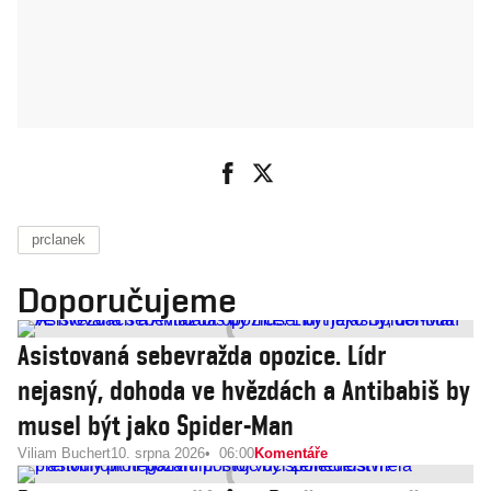
prclanek
Doporučujeme
Asistovaná sebevražda opozice. Lídr
nejasný, dohoda ve hvězdách a Antibabiš by
musel být jako Spider-Man
Viliam Buchert
10. srpna 2026
06:00
Komentáře