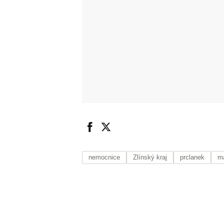
nemocnice
Zlínský kraj
prclanek
m