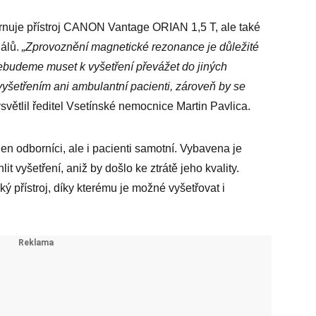
nuje přístroj CANON Vantage ORIAN 1,5 T, ale také
álů.
„Zprovoznění magnetické rezonance je důležité
nebudeme muset k vyšetření převážet do jiných
šetřením ani ambulantní pacienti, zároveň by se
světlil ředitel Vsetínské nemocnice Martin Pavlica.
n odborníci, ale i pacienti samotní. Vybavena je
it vyšetření, aniž by došlo ke ztrátě jeho kvality.
ý přístroj, díky kterému je možné vyšetřovat i