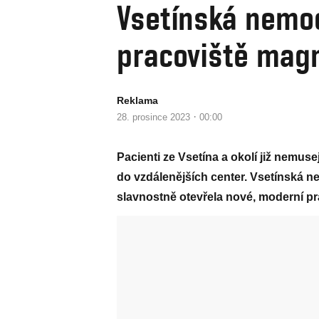
Vsetínská nemoc
pracoviště mag
Reklama
·
28. prosince 2023
00:00
Pacienti ze Vsetína a okolí již nemus
do vzdálenějších center. Vsetínská nem
slavnostně otevřela nové, moderní pr