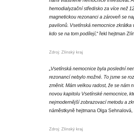
námi vlastněné nemocnice investovat. A t
hemodialyzační středisko za více než 1
magnetickou rezonanci a zároveň se na
pavilonů. Vsetínská nemocnice zkrátka 
kdo se na tom podílejí,
“ řekl hejtman Zl
Zdroj: Zlínský kraj
„Vsetínská nemocnice byla poslední nem
rezonancí nebylo možné. To jsme se ro
změnit. Mám velkou radost, že se nám ná
novou kapitolu Vsetínské nemocnice, kt
nejmodernější zobrazovací metodu a zkva
náměstkyně hejtmana Olga Sehnalová, z
Zdroj: Zlínský kraj