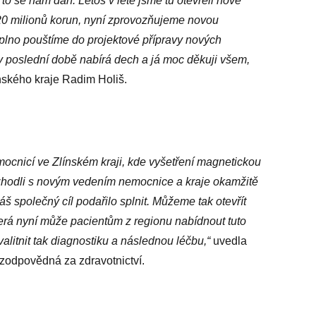
o se nám daří. Letos v létě jsme tu otevřeli nové
20 milionů korun, nyní zprovozňujeme novou
plno pouštíme do projektové přípravy nových
v poslední době nabírá dech a já moc děkuji všem,
ínského kraje Radim Holiš.
ocnicí ve Zlínském kraji, kde vyšetření magnetickou
zhodli s novým vedením nemocnice a kraje okamžitě
š společný cíl podařilo splnit. Můžeme tak otevřít
erá nyní může pacientům z regionu nabídnout tuto
litnit tak diagnostiku a následnou léčbu,“
uvedla
odpovědná za zdravotnictví.