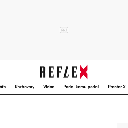
áře
Rozhovory
Video
Padni komu padni
Prostor X