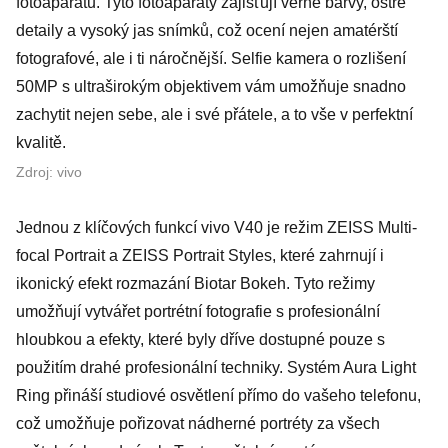
fotoaparátů. Tyto fotoaparáty zajišťují věrné barvy, ostré
detaily a vysoký jas snímků, což ocení nejen amatérští
fotografové, ale i ti náročnější. Selfie kamera o rozlišení
50MP s ultraširokým objektivem vám umožňuje snadno
zachytit nejen sebe, ale i své přátele, a to vše v perfektní
kvalitě.
Zdroj: vivo
Jednou z klíčových funkcí vivo V40 je režim ZEISS Multi-
focal Portrait a ZEISS Portrait Styles, které zahrnují i
ikonický efekt rozmazání Biotar Bokeh. Tyto režimy
umožňují vytvářet portrétní fotografie s profesionální
hloubkou a efekty, které byly dříve dostupné pouze s
použitím drahé profesionální techniky. Systém Aura Light
Ring přináší studiové osvětlení přímo do vašeho telefonu,
což umožňuje pořizovat nádherné portréty za všech