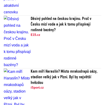
Děsivý pohled na českou krajinu. Proč v
Česku mizí voda a jak k tomu přispívají
rodinné bazény?
E15.cz
Kam míří Haraslín? Místo mrakodrapů oázy,
stadion velký jak v Plzni. Byl by největší
hvězdou
iSport.cz