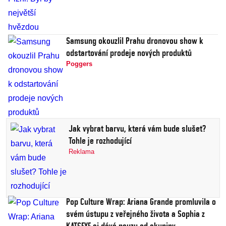
Samsung okouzlil Prahu dronovou show k
odstartování prodeje nových produktů
Poggers
Jak vybrat barvu, která vám bude slušet?
Tohle je rozhodující
Reklama
Pop Culture Wrap: Ariana Grande promluvila o
svém ústupu z veřejného života a Sophia z
KATSEYE si dává pauzu od skupiny