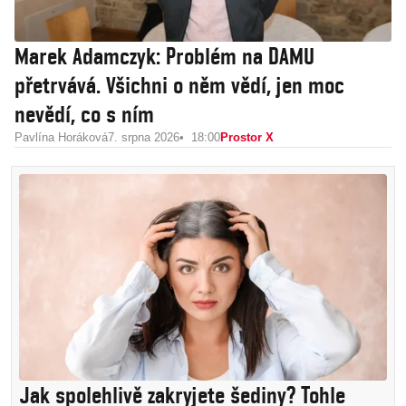
Marek Adamczyk: Problém na DAMU
přetrvává. Všichni o něm vědí, jen moc
nevědí, co s ním
Pavlína Horáková
7. srpna 2026
18:00
Prostor X
Jak spolehlivě zakryjete šediny? Tohle