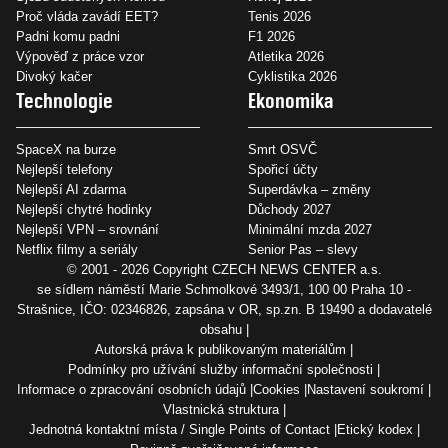
Proč vláda zavádí EET?
Tenis 2026
Padni komu padni
F1 2026
Výpověď z práce vzor
Atletika 2026
Divoký kačer
Cyklistika 2026
Technologie
Ekonomika
SpaceX na burze
Smrt OSVČ
Nejlepší telefony
Spořicí účty
Nejlepší AI zdarma
Superdávka – změny
Nejlepší chytré hodinky
Důchody 2027
Nejlepší VPN – srovnání
Minimální mzda 2027
Netflix filmy a seriály
Senior Pas – slevy
© 2001 - 2026 Copyright
CZECH NEWS CENTER a.s.
se sídlem náměstí Marie Schmolkové 3493/1, 100 00 Praha 10 -
Strašnice, IČO: 02346826, zapsána v OR, sp.zn. B 19490 a dodavatelé
obsahu
Autorská práva k publikovaným materiálům
Podmínky pro užívání služby informační společnosti
Informace o zpracování osobních údajů
Cookies
Nastavení soukromí
Vlastnická struktura
Jednotná kontaktní místa / Single Points of Contact
Etický kodex