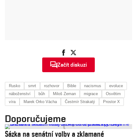
Začít diskuzi
Rusko
smrt
rozhovor
Bible
nacismus
evoluce
náboženství
bůh
Miloš Zeman
migrace
Osvětim
víra
Marek Orko Vácha
Čestmír Strakatý
Prostor X
Doporučujeme
Sázka na senátní volby a zklamané