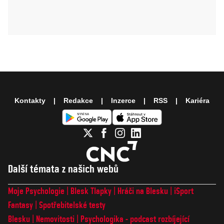
Kontakty
Redakce
Inzerce
RSS
Kariéra
Další témata z našich webů
Moje Psychologie
Blesk Tlapky
Hráči na Blesku
iSport
Fantasy
Spotřebitelské testy
Blesku
Nemovitosti
Psychologika - podcast rozbíjející