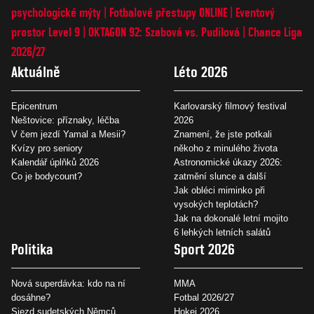
psychologické mýty
Fotbalové přestupy ONLINE
Eventový
prostor Level 9
OKTAGON 92: Szabová vs. Pudilová
Chance Liga
2026/27
Aktuálně
Léto 2026
Epicentrum
Karlovarský filmový festival
Neštovice: příznaky, léčba
2026
V čem jezdí Yamal a Mesii?
Znamení, že jste potkali
Kvízy pro seniory
někoho z minulého života
Kalendář úplňků 2026
Astronomické úkazy 2026:
Co je bodycount?
zatmění slunce a další
Jak obléci miminko při
vysokých teplotách?
Jak na dokonalé letní mojito
6 lehkých letních salátů
Politika
Sport 2026
Nová superdávka: kdo na ní
MMA
dosáhne?
Fotbal 2026/27
Sjezd sudetských Němců
Hokej 2026