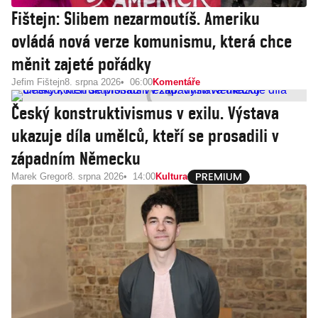
Fištejn: Slibem nezarmoutíš. Ameriku
ovládá nová verze komunismu, která chce
měnit zajeté pořádky
Jefim Fištejn
8. srpna 2026
06:00
Komentáře
Český konstruktivismus v exilu. Výstava
ukazuje díla umělců, kteří se prosadili v
západním Německu
Marek Gregor
8. srpna 2026
14:00
Kultura