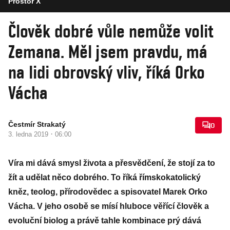
Prostor X
Člověk dobré vůle nemůže volit
Zemana. Měl jsem pravdu, má
na lidi obrovský vliv, říká Orko
Vácha
Čestmír Strakatý
0
·
3. ledna 2019
06:00
Víra mi dává smysl života a přesvědčení, že stojí za to
žít a udělat něco dobrého. To říká římskokatolický
kněz, teolog, přírodovědec a spisovatel Marek Orko
Vácha. V jeho osobě se mísí hluboce věřící člověk a
evoluční biolog a právě tahle kombinace prý dává