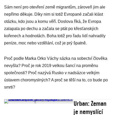
Sám není pro otevření země migrantům, zároveň jim ale
nepřímo děkuje. Díky nim si totiž Evropané začali klást
otázku, kdo jsou a komu věří. Doslova říká, že Evropa
zalapala po dechu a začala se ptát po křesťanských
kořenech a hodnotách. Boha totiž pro řadu lidí nahradily
peníze, moc nebo vzdělání, což je prý špatně.
Proč podle Marka Orko Váchy sázka na sobectví člověka
nevyšla? Proč je rok 2019 velkou šancí na proměnu
společnosti? Proč nazývá Rusko v nadsázce velkým
ústavem choromyslných? A proč se těší na to, co bude po
smrti?
Urban: Zeman
je nemyslící