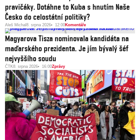
pravičáky. Dotáhne to Kuba s hnutím Naše
Česko do celostátní politiky?
Aleš Michal
8. srpna 2026
12:00
Komentáře
Magyarova Tisza nominovala kandidáta na
maďarského prezidenta. Je jím bývalý šéf
nejvyššího soudu
ČTK
8. srpna 2026
16:00
Zprávy