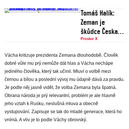
Tomáš Halík:
Zeman je
škůdce Česka,
nikdy se neměl
Prostor X
stát
Vácha kritizuje prezidenta Zemana dlouhodobě. Člověk
prezidentem,
dobré vůle mu prý nemůže dát hlas a Vácha nechápe
nesmíme se
jediného člověka, který tak učinil. Mluví o volbě mezi
podělat strachy
černou a bílou a poslední vývoj mu údajně dává za pravdu.
Je podle něj jasně vidět, že volba Zemana byla špatná.
Obrana národa je prý relevantní, problém je ale hlavně
jeho vztah k Rusku, neslušná mluva a obecně
vystupování. Zapisuje se tak do mladé generace, která ho
vnímá. A vliv je to podle Váchy obrovský.