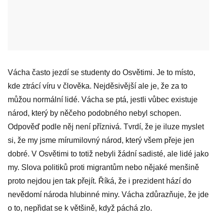
Vácha často jezdí se studenty do Osvětimi. Je to místo,
kde ztrácí víru v člověka. Nejděsivější ale je, že za to
můžou normální lidé. Vácha se ptá, jestli vůbec existuje
národ, který by něčeho podobného nebyl schopen.
Odpověď podle něj není příznivá. Tvrdí, že je iluze myslet
si, že my jsme mírumilovný národ, který všem přeje jen
dobré. V Osvětimi to totiž nebyli žádní sadisté, ale lidé jako
my. Slova politiků proti migrantům nebo nějaké menšině
proto nejdou jen tak přejít. Říká, že i prezident hází do
nevědomí národa hlubinné miny. Vácha zdůrazňuje, že jde
o to, nepřidat se k většině, když páchá zlo.