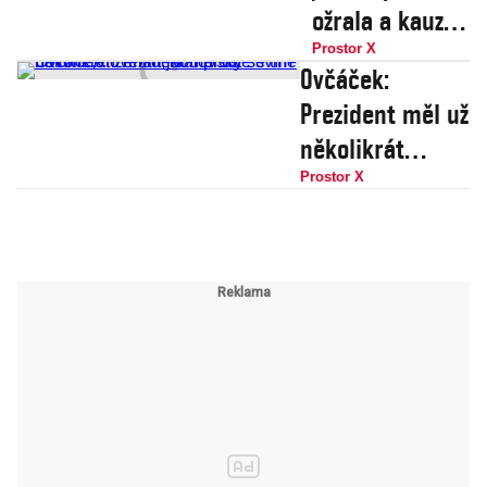
ožrala a kauza
Čapí hnízdo na
Prostor X
Ovčáček:
objednávku.
Prezident měl už
Člověk v tísni
několikrát
jsou skuteční
zemřít,
Prostor X
hrdinové
královsky se tím
bavíme, novináři
jsou prostě
svině