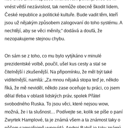
vnést větší nezávislost, tak nemůže obecně škodit lidem,
České republice a politické kultuře. Bude vadit těm, kteří
jsou už nějakým způsobem zalogovaní do toho systému. A
nechtějí, aby se věci měnily,“ dodává a doufá, že
nezopakujeme stejnou chybu.
On sám se z toho, co mu bylo vytýkáno v minulé
prezidentské volbě, poučil, ušel kus cesty a stal se
čitelnější i zkušenější. Na připomínku, že měl být také
viditelnější, namítá: „Za mnou nějaká stopa teď je, někdo
říká, že mě neviděl, někdo zase oceňuje tu práci, co jsem
dělal třeba v oblasti lidských práv, spolek Přátel
svobodného Ruska. To jsou věci, které nejsou wow,
možná, že i ta slušnost… Podívejte se, kolik se píše o paní
Zwyrtek Hamplové, ta je známá všem a ta známost taky o
něčem samozřejmě vypovídá. Andrej Babiš je taky známý