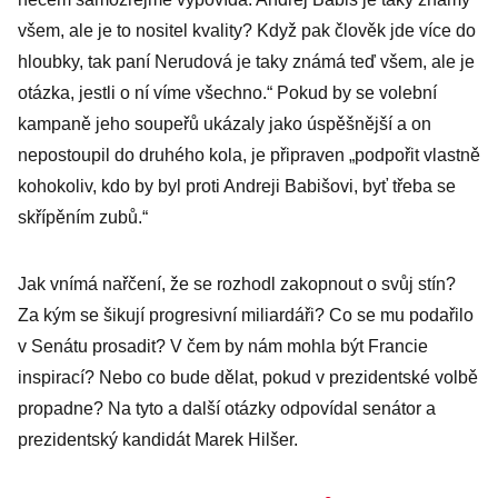
všem, ale je to nositel kvality? Když pak člověk jde více do
hloubky, tak paní Nerudová je taky známá teď všem, ale je
otázka, jestli o ní víme všechno.“ Pokud by se volební
kampaně jeho soupeřů ukázaly jako úspěšnější a on
nepostoupil do druhého kola, je připraven „podpořit vlastně
kohokoliv, kdo by byl proti Andreji Babišovi, byť třeba se
skřípěním zubů.“
Jak vnímá nařčení, že se rozhodl zakopnout o svůj stín?
Za kým se šikují progresivní miliardáři? Co se mu podařilo
v Senátu prosadit? V čem by nám mohla být Francie
inspirací? Nebo co bude dělat, pokud v prezidentské volbě
propadne? Na tyto a další otázky odpovídal senátor a
prezidentský kandidát Marek Hilšer.