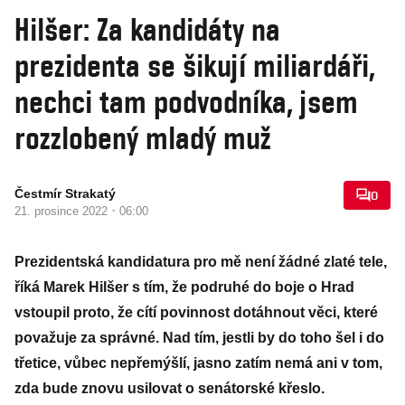
Hilšer: Za kandidáty na
prezidenta se šikují miliardáři,
nechci tam podvodníka, jsem
rozzlobený mladý muž
Čestmír Strakatý
0
·
21. prosince 2022
06:00
Prezidentská kandidatura pro mě není žádné zlaté tele,
říká Marek Hilšer s tím, že podruhé do boje o Hrad
vstoupil proto, že cítí povinnost dotáhnout věci, které
považuje za správné. Nad tím, jestli by do toho šel i do
třetice, vůbec nepřemýšlí, jasno zatím nemá ani v tom,
zda bude znovu usilovat o senátorské křeslo.