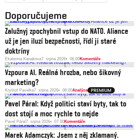
Doporučujeme
Zalužnyj zpochybnil vstup do NATO. Aliance
už je jen iluzí bezpečnosti, řídí ji staré
doktríny
Ekaterina Kanakova
7. srpna 2026
06:00
Komentáře
Vzpoura AI. Reálná hrozba, nebo šikovný
marketing?
Kryštof Pavelka
7. srpna 2026
08:00
Analýza
Pavel Páral: Když politici staví byty, tak to
dost stojí a moc rychle to nejde
Pavel Páral
7. srpna 2026
07:00
Komentáře
Marek Adamczyk: Jsem z něj zklamaný.