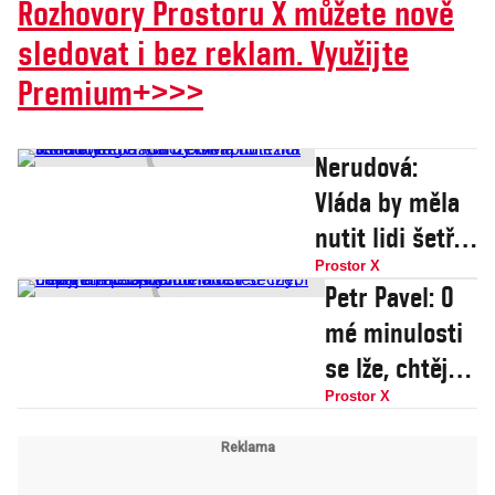
Rozhovory Prostoru X můžete nově
sledovat i bez reklam. Využijte
Premium+>>>
Nerudová:
Vláda by měla
nutit lidi šetřit
energie. Chci
Prostor X
Petr Pavel: O
otvírat důležitá
mé minulosti
témata, třeba
se lže, chtějí
manželství pro
mě poškodit.
Prostor X
všechny
Vládě teď
chybí odvaha,