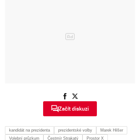
měla by lidem
říct
nepříjemnou
pravdu
Začít diskuzi
kandidát na prezidenta
prezidentské volby
Marek Hilšer
Volební průzkum
Čestmír Strakatý
Prostor X