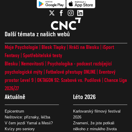
Další témata z našich webů
Moje Psychologie
Blesk Tlapky
Hráči na Blesku
iSport
Fantasy
Spotřebitelské testy
Blesku
Nemovitosti
Psychologika - podcast rozbíjející
psychologické mýty
Fotbalové přestupy ONLINE
Eventový
prostor Level 9
OKTAGON 92: Szabová vs. Pudilová
Chance Liga
2026/27
Aktuálně
Léto 2026
Epicentrum
Karlovarský filmový festival
Neštovice: příznaky, léčba
2026
V čem jezdí Yamal a Mesii?
Znamení, že jste potkali
Kvízy pro seniory
někoho z minulého života