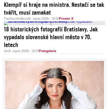
Klempíř si hraje na ministra. Nestačí se tak
tvářit, musí zamakat
Pavlína Horáková
6. srpna 2026
18:00
Prostor X
18 historických fotografií Bratislavy. Jak
vypadalo slovenské hlavní město v 70.
letech
lam
6. srpna 2026
19:00
Fotogalerie