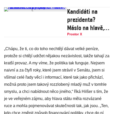
Kandidáti na
prezidenta?
Máslo na hlavě,
loutky kartelu.
Prostor X
Marek Hilšer
„Chápu, že ti, co do toho nechtějí dávat velké peníze,
tvrdí, že je jiný
protože si chtějí udržet nějakou nezávislost, takže tahají za
kratší provaz. A my víme, že politika tak funguje. Nejsem
naivní a za čtyři roky, které jsem strávil v Senátu, jsem si
všímal celé řady věcí i informací, které tak jako přichází,
možná proto jsem takový rozzlobený mladý muž v tomhle
smyslu, a chci nabídnout něco jiného,“ říká Hilšer s tím, že
je ve veřejném zájmu, aby hlava státu měla rozvázané
ruce a mohla pojmenovávat skutečnosti tak, jak jsou. „Ten,
kdo chce změnit způsob financování politiky, chce do ní