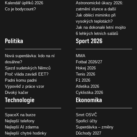
Kalendář úplňků 2026
Astronomické úkazy 2026:
Co je bodycount?
zatmění slunce a další
Jak obléci miminko při
vysokých teplotách?
Jak na dokonalé letní mojito
6 lehkých letních salátů
Politika
Sport 2026
Nová superdávka: kdo na ní
MMA
dosáhne?
Fotbal 2026/27
Sjezd sudetských Němců
Hokej 2026
Proč vláda zavádí EET?
Tenis 2026
Padni komu padni
F1 2026
Výpověď z práce vzor
Atletika 2026
Divoký kačer
Cyklistika 2026
Technologie
Ekonomika
SpaceX na burze
Smrt OSVČ
Nejlepší telefony
Spořicí účty
Nejlepší AI zdarma
Superdávka – změny
Nejlepší chytré hodinky
Důchody 2027