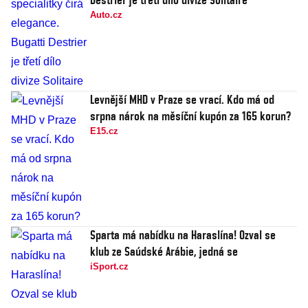
Auto.cz
Levnější MHD v Praze se vrací. Kdo má od
srpna nárok na měsíční kupón za 165 korun?
E15.cz
Sparta má nabídku na Haraslína! Ozval se
klub ze Saúdské Arábie, jedná se
iSport.cz