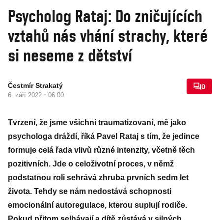
Psycholog Rataj: Do zničujících
vztahů nás vhání strachy, které
si neseme z dětství
Čestmír Strakatý
0
·
6. září 2022
06:00
Tvrzení, že jsme všichni traumatizovaní, mě jako
psychologa dráždí, říká Pavel Rataj s tím, že jedince
formuje celá řada vlivů různé intenzity, včetně těch
pozitivních. Jde o celoživotní proces, v němž
podstatnou roli sehrává zhruba prvních sedm let
života. Tehdy se nám nedostává schopnosti
emocionální autoregulace, kterou suplují rodiče.
Pokud přitom selhávají a dítě zůstává v silných