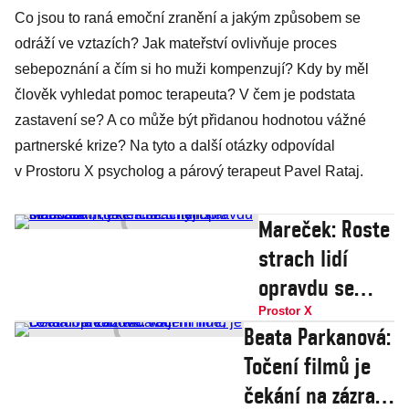
Co jsou to raná emoční zranění a jakým způsobem se
odráží ve vztazích? Jak mateřství ovlivňuje proces
sebepoznání a čím si ho muži kompenzují? Kdy by měl
člověk vyhledat pomoc terapeuta? V čem je podstata
zastavení se? A co může být přidanou hodnotou vážné
partnerské krize? Na tyto a další otázky odpovídal
v Prostoru X psycholog a párový terapeut Pavel Rataj.
Mareček: Roste
strach lidí
opravdu se
ukázat, někteří
Prostor X
Beata Parkanová:
se chtějí stát
Točení filmů je
celebritami, já
čekání na zázrak.
chci zachytit i