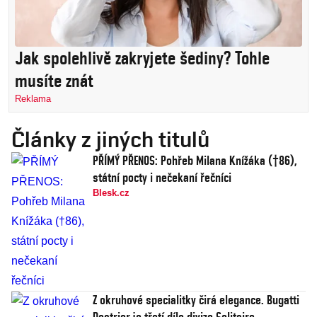
Jak spolehlivě zakryjete šediny? Tohle
musíte znát
Reklama
Články z jiných titulů
PŘÍMÝ PŘENOS: Pohřeb Milana Knížáka (†86),
státní pocty i nečekaní řečníci
Blesk.cz
Z okruhové specialitky čirá elegance. Bugatti
Destrier je třetí dílo divize Solitaire