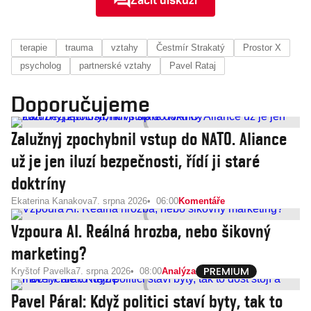
terapie
trauma
vztahy
Čestmír Strakatý
Prostor X
psycholog
partnerské vztahy
Pavel Rataj
Doporučujeme
Zalužnyj zpochybnil vstup do NATO. Aliance
už je jen iluzí bezpečnosti, řídí ji staré
doktríny
Ekaterina Kanakova
7. srpna 2026
06:00
Komentáře
Vzpoura AI. Reálná hrozba, nebo šikovný
marketing?
Kryštof Pavelka
7. srpna 2026
08:00
Analýza
Pavel Páral: Když politici staví byty, tak to