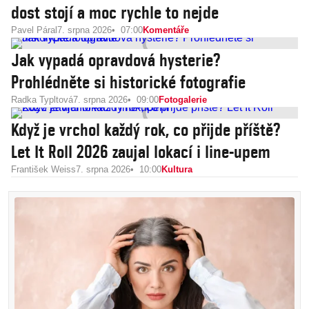
dost stojí a moc rychle to nejde
Pavel Páral
7. srpna 2026
07:00
Komentáře
Jak vypadá opravdová hysterie?
Prohlédněte si historické fotografie
Radka Typltová
7. srpna 2026
09:00
Fotogalerie
Když je vrchol každý rok, co přijde příště?
Let It Roll 2026 zaujal lokací i line-upem
František Weiss
7. srpna 2026
10:00
Kultura