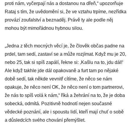
proti nám, vyčerpají nás a dostanou na dřeň,“ upozorňuje
Rataj s tím, že uvědomění si, že ve vztahu trpíme, nezřídka
provází zoufalství a beznaděj. Právě ty ale podle něj
mohou být mimořádnou hybnou silou.
„Jedna z těch mocných věcí je, že člověk občas padne na
prdel, tam sedí, zastaví se a může rozjímat. Když mu je 20,
nebo 25, tak si spíš zapálí, řekne si: ‚Kašlu na to, jdu dál!‘
Ale když takhle jde dál opakovaně a furt tam po nějaké
době sedí, tak někde vevnitř cítíme, že něco se nám
opakuje, že něco není OK, že něco není o tom partnerovi,
že nás to spíš volá k nám,“ říká a žehrání na to, že je doba
sobecká, odmítá. Pozitivně hodnotí nejen současné
vědecké poznání, ale i spoustu lidí, kteří mají chuť o sobě
a důsledcích svého chování přemýšlet.