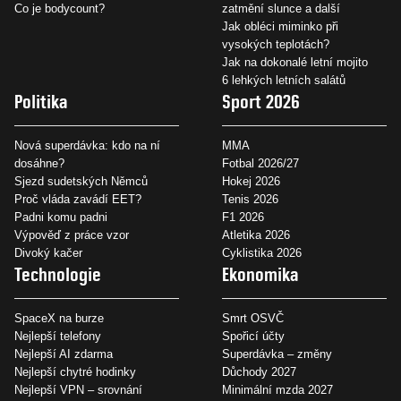
Co je bodycount?
zatmění slunce a další
Jak obléci miminko při
vysokých teplotách?
Jak na dokonalé letní mojito
6 lehkých letních salátů
Politika
Sport 2026
Nová superdávka: kdo na ní
MMA
dosáhne?
Fotbal 2026/27
Sjezd sudetských Němců
Hokej 2026
Proč vláda zavádí EET?
Tenis 2026
Padni komu padni
F1 2026
Výpověď z práce vzor
Atletika 2026
Divoký kačer
Cyklistika 2026
Technologie
Ekonomika
SpaceX na burze
Smrt OSVČ
Nejlepší telefony
Spořicí účty
Nejlepší AI zdarma
Superdávka – změny
Nejlepší chytré hodinky
Důchody 2027
Nejlepší VPN – srovnání
Minimální mzda 2027