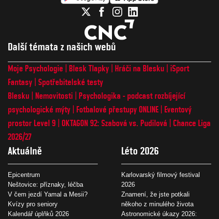
Další témata z našich webů
Moje Psychologie
Blesk Tlapky
Hráči na Blesku
iSport
Fantasy
Spotřebitelské testy
Blesku
Nemovitosti
Psychologika - podcast rozbíjející
psychologické mýty
Fotbalové přestupy ONLINE
Eventový
prostor Level 9
OKTAGON 92: Szabová vs. Pudilová
Chance Liga
2026/27
Aktuálně
Léto 2026
Epicentrum
Karlovarský filmový festival
Neštovice: příznaky, léčba
2026
V čem jezdí Yamal a Mesii?
Znamení, že jste potkali
Kvízy pro seniory
někoho z minulého života
Kalendář úplňků 2026
Astronomické úkazy 2026: