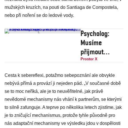
mužských kruzích, na pouti do Santiaga de Compostela,
nebo při noření se do ledové vody.
Psycholog:
Musíme
přijmout
vlastní
Prostor X
smrtelnost a
Cesta k sebereflexi, potažmo sebepoznání ale obvykle
přerovnat si
nebývá přímá a provází ji nejeden pád. „V současné době
hodnoty, válka
se to moc neříká, ale je to neuvěřitelné, jak právě
může být i
nevědomé mechanismy nás vhání k partnerům, se kterými
pozitivní impulz
to silně zafunguje. A teprve po několika letech zjistíme, jak
je to zničující mechanismus, protože tyhle původně pro
nás adaptační mechanismy ve výsledku jdou v dospělosti