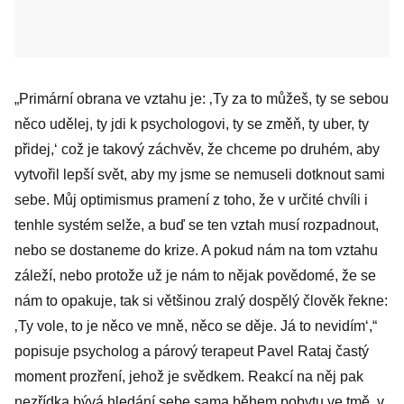
„Primární obrana ve vztahu je: ‚Ty za to můžeš, ty se sebou
něco udělej, ty jdi k psychologovi, ty se změň, ty uber, ty
přidej,‘ což je takový záchvěv, že chceme po druhém, aby
vytvořil lepší svět, aby my jsme se nemuseli dotknout sami
sebe. Můj optimismus pramení z toho, že v určité chvíli i
tenhle systém selže, a buď se ten vztah musí rozpadnout,
nebo se dostaneme do krize. A pokud nám na tom vztahu
záleží, nebo protože už je nám to nějak povědomé, že se
nám to opakuje, tak si většinou zralý dospělý člověk řekne:
‚Ty vole, to je něco ve mně, něco se děje. Já to nevidím‘,“
popisuje psycholog a párový terapeut Pavel Rataj častý
moment prozření, jehož je svědkem. Reakcí na něj pak
nezřídka bývá hledání sebe sama během pobytu ve tmě, v