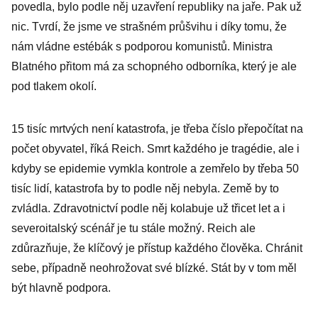
povedla, bylo podle něj uzavření republiky na jaře. Pak už
nic. Tvrdí, že jsme ve strašném průšvihu i díky tomu, že
nám vládne estébák s podporou komunistů. Ministra
Blatného přitom má za schopného odborníka, který je ale
pod tlakem okolí.
15 tisíc mrtvých není katastrofa, je třeba číslo přepočítat na
počet obyvatel, říká Reich. Smrt každého je tragédie, ale i
kdyby se epidemie vymkla kontrole a zemřelo by třeba 50
tisíc lidí, katastrofa by to podle něj nebyla. Země by to
zvládla. Zdravotnictví podle něj kolabuje už třicet let a i
severoitalský scénář je tu stále možný. Reich ale
zdůrazňuje, že klíčový je přístup každého člověka. Chránit
sebe, případně neohrožovat své blízké. Stát by v tom měl
být hlavně podpora.