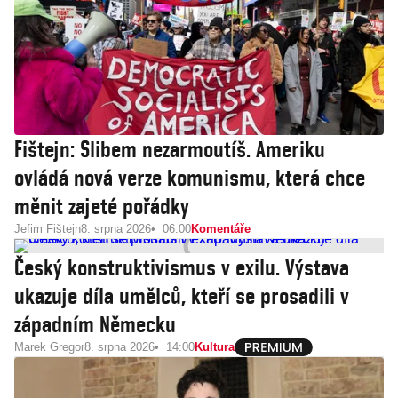
Fištejn: Slibem nezarmoutíš. Ameriku
ovládá nová verze komunismu, která chce
měnit zajeté pořádky
Jefim Fištejn
8. srpna 2026
06:00
Komentáře
Český konstruktivismus v exilu. Výstava
ukazuje díla umělců, kteří se prosadili v
západním Německu
Marek Gregor
8. srpna 2026
14:00
Kultura