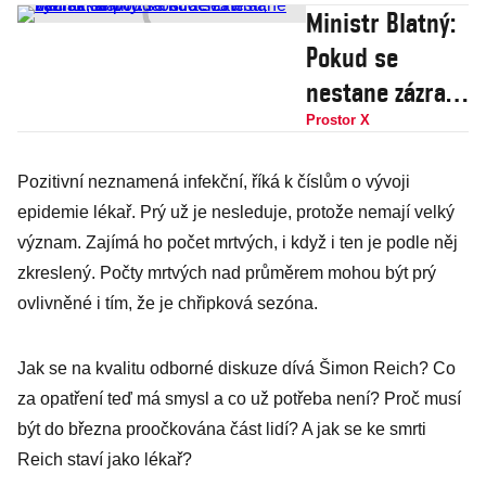
Ministr Blatný:
Pokud se
nestane zázrak,
znovu se bude
Prostor X
zavírat, nechci
Pozitivní neznamená infekční, říká k číslům o vývoji
se poddat
epidemie lékař. Prý už je nesleduje, protože nemají velký
strachu a
význam. Zajímá ho počet mrtvých, i když i ten je podle něj
výhrůžkám
zkreslený. Počty mrtvých nad průměrem mohou být prý
ovlivněné i tím, že je chřipková sezóna.
Jak se na kvalitu odborné diskuze dívá Šimon Reich? Co
za opatření teď má smysl a co už potřeba není? Proč musí
být do března proočkována část lidí? A jak se ke smrti
Reich staví jako lékař?