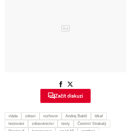
bistra Dish
Začít diskuzi
vláda
zdraví
rozhovor
Andrej Babiš
lékař
testování
zdravotnictví
testy
Čestmír Strakatý