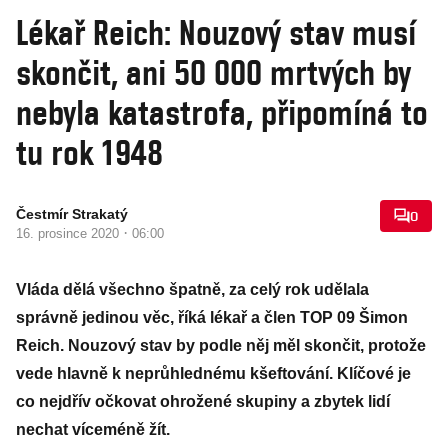
Lékař Reich: Nouzový stav musí
skončit, ani 50 000 mrtvých by
nebyla katastrofa, připomíná to
tu rok 1948
Čestmír Strakatý
0
·
16. prosince 2020
06:00
Vláda dělá všechno špatně, za celý rok udělala
správně jedinou věc, říká lékař a člen TOP 09 Šimon
Reich. Nouzový stav by podle něj měl skončit, protože
vede hlavně k neprůhlednému kšeftování. Klíčové je
co nejdřív očkovat ohrožené skupiny a zbytek lidí
nechat víceméně žít.