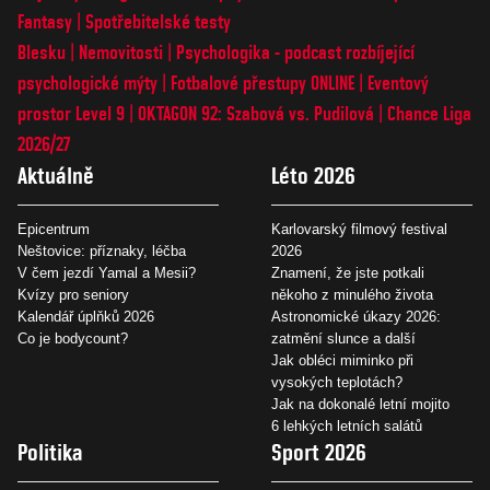
Fantasy
Spotřebitelské testy
Blesku
Nemovitosti
Psychologika - podcast rozbíjející
psychologické mýty
Fotbalové přestupy ONLINE
Eventový
prostor Level 9
OKTAGON 92: Szabová vs. Pudilová
Chance Liga
2026/27
Aktuálně
Léto 2026
Epicentrum
Karlovarský filmový festival
Neštovice: příznaky, léčba
2026
V čem jezdí Yamal a Mesii?
Znamení, že jste potkali
Kvízy pro seniory
někoho z minulého života
Kalendář úplňků 2026
Astronomické úkazy 2026:
Co je bodycount?
zatmění slunce a další
Jak obléci miminko při
vysokých teplotách?
Jak na dokonalé letní mojito
6 lehkých letních salátů
Politika
Sport 2026