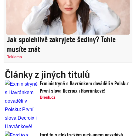
Jak spolehlivě zakryjete šediny? Tohle
musíte znát
Reklama
Články z jiných titulů
Exministryně s Havránkem dováděli v Polsku:
První slova Decroix i Havránkové!
Blesk.cz
Ford to s elektrickým pick-upem nevzdává.