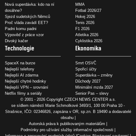
Nová superdávka: kdo na ní
MMA
dosáhne?
Fotbal 2026/27
Sjezd sudetských Němců
Hokej 2026
Proč vláda zavádí EET?
Tenis 2026
Padni komu padni
F1 2026
Výpověď z práce vzor
Atletika 2026
Divoký kačer
Cyklistika 2026
Technologie
Ekonomika
SpaceX na burze
Smrt OSVČ
Nejlepší telefony
Spořicí účty
Nejlepší AI zdarma
Superdávka – změny
Nejlepší chytré hodinky
Důchody 2027
Nejlepší VPN – srovnání
Minimální mzda 2027
Netflix filmy a seriály
Senior Pas – slevy
© 2001 - 2026 Copyright
CZECH NEWS CENTER a.s.
se sídlem náměstí Marie Schmolkové 3493/1, 100 00 Praha 10 -
Strašnice, IČO: 02346826, zapsána v OR, sp.zn. B 19490 a dodavatelé
obsahu
Autorská práva k publikovaným materiálům
Podmínky pro užívání služby informační společnosti
Informace o zpracování osobních údajů
Cookies
Nastavení soukromí