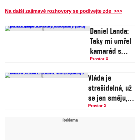
Na další zajímavé rozhovory se podívejte zde >>>
Daniel Landa:
Taky mi umřel
kamarád s
covidem, ale
Prostor X
lidi nemají co
Vláda je
žrát, opatření
strašidelná, už
mají dopady
se jen směju,
jako
vůbec nás
Prostor X
protektorát
neměli otvírat,
říká Matouš
Petráň z burger