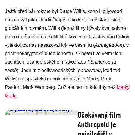
Ještě před pár roky to byl Bruce Willis, koho Hollywood
nasazoval jako chodící kápézetku ke každé šlamastice
globálních rozměrů. Willis (jehož filmy bývaly kvalitativně
přímo úměrné tomu, kolik litrů krve v nich z hlavního hrdiny
vyteklo) za nás nasazoval krk ve vesmíru (
Armageddon
), v
postapokalyptické budoucnosti (
12 opic
) i ve větracích
šachtách losangeleského mrakodrapu (
Smrtonosná
zbraň
). Jedním z hollywoodských
padawanů
, kteří teď
Willisovu spasitelskou roli přebírají, je Marky Mark.
Pardon, Mark Wahlberg. Což ale není nikdo jiný než
Marky
Mark
.
Očekávaný film
Anthropoid je
nejsilnější v