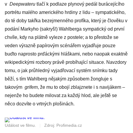
v
Deepwateru
tlačí k podlaze plynový pedál burácejícího
portrétu malého amerického hrdiny z lidu – sympatického,
do té doby takřka bezejmenného profíka, který je člověku v
podání Markyho (sakryš!) Wahlberga sympatický od první
chvíle, kdy na plátně vyleze z postele; a to přestože se
veden výrazně papírovým scénářem vyjadřuje pouze
buďto naprosto prďáckými hláškami, nebo naopak exaktně
wikipedickými rozbory právě probíhající situace. Navzdory
tomu, o jak průhledný vyjadřovací systém snímku tady
běží, s tím Wahlberg nějakým způsobem žongluje s
takovým
grifem
, že mu to obojí zblajznete i s navijákem –
nejenže ho budete milovat za každý hlod, ale ještě se
něco dozvíte o vrtných plošinách.
Událost ve filmu.
|
Zdroj: Profimedia.cz