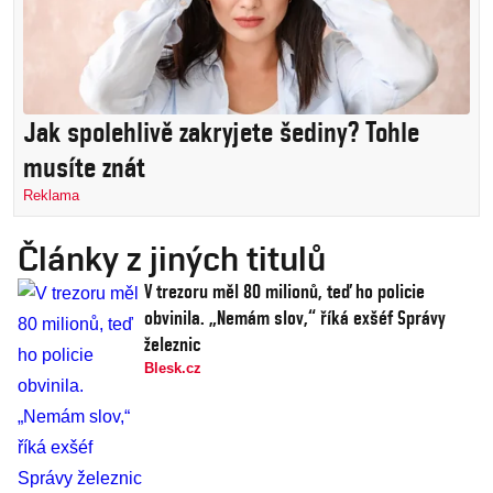
Jak spolehlivě zakryjete šediny? Tohle
musíte znát
Reklama
Články z jiných titulů
V trezoru měl 80 milionů, teď ho policie
obvinila. „Nemám slov,“ říká exšéf Správy
železnic
Blesk.cz