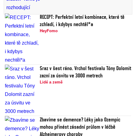
RECEPT: Perfektní letní kombinace, které tě
zchladí, i kdybys nechtěl*a
HeyFomo
Sraz v šest ráno. Vrchol festivalu Tóny Dolomit
zazní za úsvitu ve 3000 metrech
Lidé a země
Zbavíme se demence? Léky jako Ozempic
mohou přinést zásadní průlom v léčbě
Alzheimerovy choroby