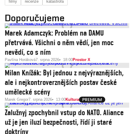
filmy
recenze
katastrofa
Doporučujeme
Marek Adamczyk: Problém na DAMU
přetrvává. Všichni o něm vědí, jen moc
nevědí, co s ním
Pavlína Horáková
7. srpna 2026
18:00
Prostor X
Milan Knížák: Byl jednou z nejvýraznějších,
ale i nejkontroverznějších postav české
umělecké scény
Marek Gregor
7. srpna 2026
13:00
Kultura
Zalužnyj zpochybnil vstup do NATO. Aliance
už je jen iluzí bezpečnosti, řídí ji staré
doktríny