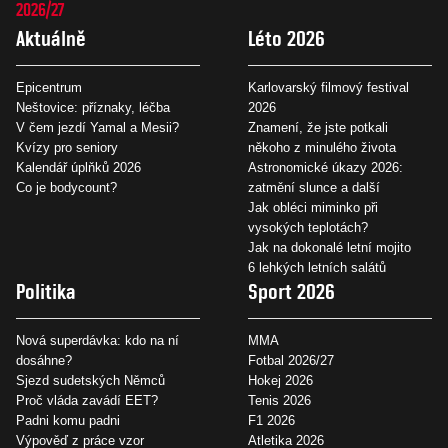
2026/27
Aktuálně
Léto 2026
Epicentrum
Karlovarský filmový festival
Neštovice: příznaky, léčba
2026
V čem jezdí Yamal a Mesii?
Znamení, že jste potkali
Kvízy pro seniory
někoho z minulého života
Kalendář úplňků 2026
Astronomické úkazy 2026:
Co je bodycount?
zatmění slunce a další
Jak obléci miminko při
vysokých teplotách?
Jak na dokonalé letní mojito
6 lehkých letních salátů
Politika
Sport 2026
Nová superdávka: kdo na ní
MMA
dosáhne?
Fotbal 2026/27
Sjezd sudetských Němců
Hokej 2026
Proč vláda zavádí EET?
Tenis 2026
Padni komu padni
F1 2026
Výpověď z práce vzor
Atletika 2026