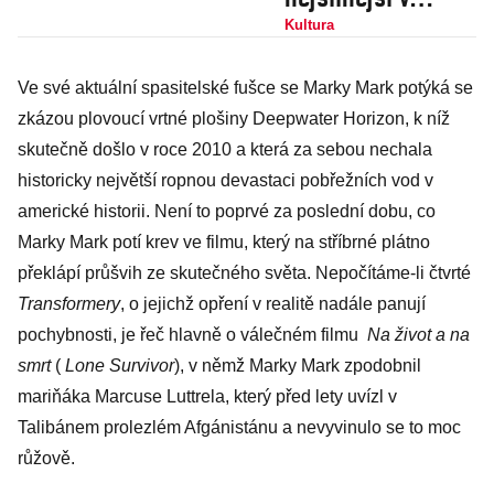
místech, kde se
Kultura
nemluví a jen se
Ve své aktuální spasitelské fušce se Marky Mark potýká se
střílí
zkázou plovoucí vrtné plošiny Deepwater Horizon, k níž
skutečně došlo v roce 2010 a která za sebou nechala
historicky největší ropnou devastaci pobřežních vod v
americké historii. Není to poprvé za poslední dobu, co
Marky Mark potí krev ve filmu, který na stříbrné plátno
překlápí průšvih ze skutečného světa. Nepočítáme-li čtvrté
Transformery
, o jejichž opření v realitě nadále panují
pochybnosti, je řeč hlavně o válečném filmu
Na život a na
smrt
(
Lone Survivor
), v němž Marky Mark zpodobnil
mariňáka Marcuse Luttrela, který před lety uvízl v
Talibánem prolezlém Afgánistánu a nevyvinulo se to moc
růžově.