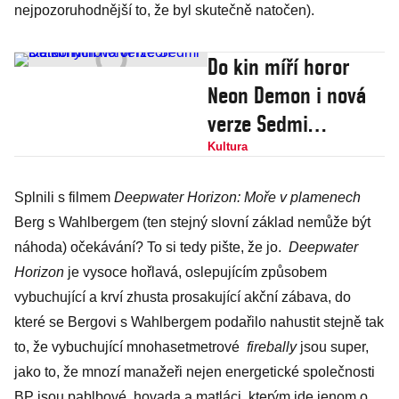
nejpozoruhodnější to, že byl skutečně natočen).
Do kin míří horor
Neon Demon i nová
verze Sedmi
statečných
Kultura
Splnili s filmem
Deepwater Horizon: Moře v plamenech
Berg s Wahlbergem (ten stejný slovní základ nemůže být
náhoda) očekávání? To si tedy pište, že jo.
Deepwater
Horizon
je vysoce hořlavá, oslepujícím způsobem
vybuchující a krví zhusta prosakující akční zábava, do
které se Bergovi s Wahlbergem podařilo nahustit stejně tak
to, že vybuchující mnohasetmetrové
firebally
jsou super,
jako to, že mnozí manažeři nejen energetické společnosti
BP jsou pablbové, hovada a matláci, kterým jde jenom o