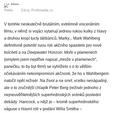
Peklo.
|
Zdroj: Profimedia.cz
V tomhle neskutečně brutálním, extrémně viscerálním
filmu, v němž si vojáci vytahují jednou rukou kulky z hlavy
a druhou kropí tucty tálibánců, Marky... Mark Wahlberg
definitivně potvrdil svou roli akčního spasitele pro nové
tisíciletí a na
Deepwater Horizon: Moře v plamenech
(omylem jsem nejdříve napsal „mrože v plamenech“,
panečku, to by byl film!) se vyhlíželo s o to větším
očekáváním nekompromisní akčnosti, že ho s Wahlbergem
natočil opět režisér
Na život a na smrt
, vcelku nenápadný,
ale o to zručnější chlapík Peter Berg (režisér jednoho z
nejneuvěřitelnějších superhrdinských snímků poslední
dekády
Hancock
, u nějž je – kromě superhrdinského
váguse v hlavní roli v podání Willa Smitha –