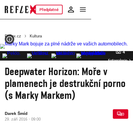
Předplatné
Reflex.cz
Kultura
4
Fotogalerie
Deepwater Horizon: Moře v
plamenech je destrukční porno
(s Marky Markem)
Darek Šmíd
0
·
29. září 2016
09:00