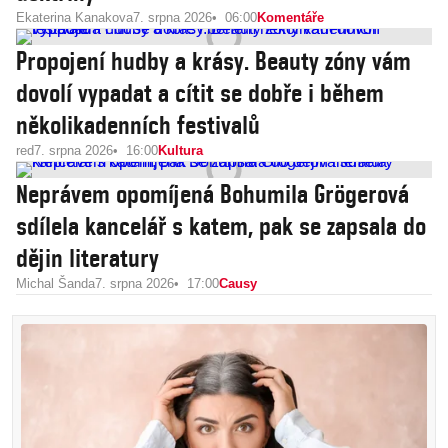
Ekaterina Kanakova
7. srpna 2026
06:00
Komentáře
Propojení hudby a krásy. Beauty zóny vám
dovolí vypadat a cítit se dobře i během
několikadenních festivalů
red
7. srpna 2026
16:00
Kultura
Neprávem opomíjená Bohumila Grögerová
sdílela kancelář s katem, pak se zapsala do
dějin literatury
Michal Šanda
7. srpna 2026
17:00
Causy