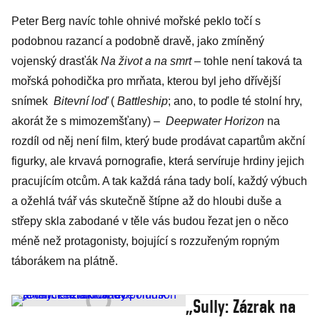
Peter Berg navíc tohle ohnivé mořské peklo točí s
podobnou razancí a podobně dravě, jako zmíněný
vojenský drasťák
Na život a na smrt
– tohle není taková ta
mořská pohodička pro mrňata, kterou byl jeho dřívější
snímek
Bitevní loď
(
Battleship
; ano, to podle té stolní hry,
akorát že s mimozemšťany) –
Deepwater Horizon
na
rozdíl od něj není film, který bude prodávat capartům akční
figurky, ale krvavá pornografie, která servíruje hrdiny jejich
pracujícím otcům. A tak každá rána tady bolí, každý výbuch
a ožehlá tvář vás skutečně štípne až do hloubi duše a
střepy skla zabodané v těle vás budou řezat jen o něco
méně než protagonisty, bojující s rozzuřeným ropným
táborákem na plátně.
„Sully: Zázrak na