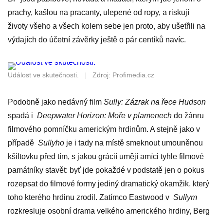
prachy, kašlou na pracanty, ulepené od ropy, a riskují
životy všeho a všech kolem sebe jen proto, aby ušetřili na
výdajích do účetní závěrky ještě o pár centíků navíc.
Událost ve skutečnosti.
|
Zdroj: Profimedia.cz
Podobně jako nedávný film
Sully: Zázrak na řece Hudson
spadá i
Deepwater Horizon: Moře v plamenech
do žánru
filmového pomníčku americkým hrdinům. A stejně jako v
případě
Sullyho
je i tady na místě smeknout umouněnou
kšiltovku před tím, s jakou grácií umějí amíci tyhle filmové
památníky stavět: byť jde pokaždé v podstatě jen o pokus
rozepsat do filmové formy jediný dramatický okamžik, který
toho kterého hrdinu zrodil. Zatímco Eastwood v
Sullym
rozkresluje osobní drama velkého amerického hrdiny, Berg