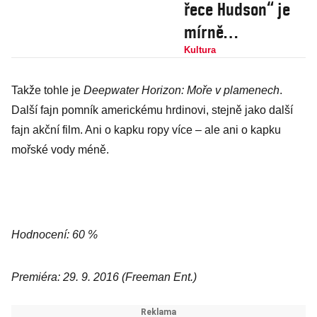
řece Hudson“ je
mírně
retardovaný
Kultura
pomník
Takže tohle je
Deepwater Horizon: Moře v plamenech
.
americkému
Další fajn pomník americkému hrdinovi, stejně jako další
hrdinovi
fajn akční film. Ani o kapku ropy více – ale ani o kapku
mořské vody méně.
Hodnocení: 60 %
Premiéra: 29. 9. 2016 (Freeman Ent.)