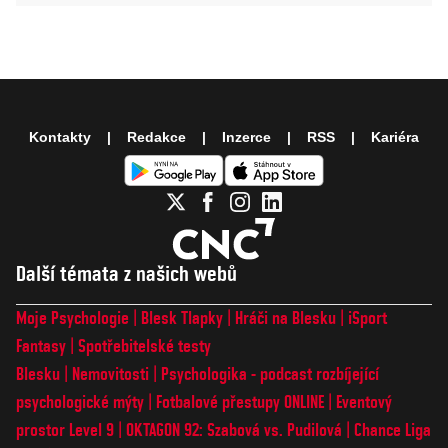
Kontakty
Redakce
Inzerce
RSS
Kariéra
Další témata z našich webů
Moje Psychologie
Blesk Tlapky
Hráči na Blesku
iSport
Fantasy
Spotřebitelské testy
Blesku
Nemovitosti
Psychologika - podcast rozbíjející
psychologické mýty
Fotbalové přestupy ONLINE
Eventový
prostor Level 9
OKTAGON 92: Szabová vs. Pudilová
Chance Liga