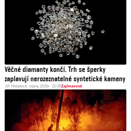
Věčné diamanty končí. Trh se šperky
zaplavují nerozeznatelné syntetické kameny
Jiří Holubec
6. srpna 2026
15:00
Zajímavosti