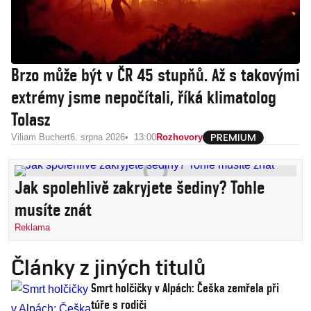
Brzo může být v ČR 45 stupňů. Až s takovými
extrémy jsme nepočítali, říká klimatolog
Tolasz
Viliam Buchert
6. srpna 2026
13:00
Rozhovory
Jak spolehlivě zakryjete šediny? Tohle
musíte znát
Reklama
Články z jiných titulů
Smrt holčičky v Alpách: Češka zemřela při
túře s rodiči