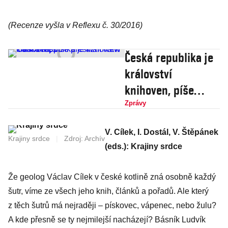
(Recenze vyšla v Reflexu č. 30/2016)
Česká republika je
království
knihoven, píše
prestižní New York
Zprávy
Times
V. Cílek, I. Dostál, V. Štěpánek
Krajiny srdce
|
Zdroj: Archív
(eds.): Krajiny srdce
Že geolog Václav Cílek v české kotlině zná osobně každý
šutr, víme ze všech jeho knih, článků a pořadů. Ale který
z těch šutrů má nejraději – pískovec, vápenec, nebo žulu?
A kde přesně se ty nejmilejší nacházejí? Básník Ludvík