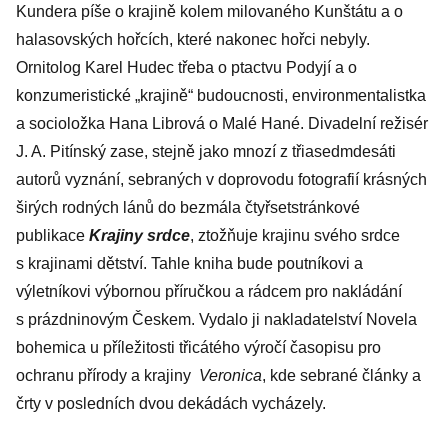
Kundera píše o krajině kolem milovaného Kunštátu a o
halasovských hořcích, které nakonec hořci nebyly.
Ornitolog Karel Hudec třeba o ptactvu Podyjí a o
konzumeristické „krajině“ budoucnosti, environmentalistka
a socioložka Hana Librová o Malé Hané. Divadelní režisér
J. A. Pitínský zase, stejně jako mnozí z třiasedmdesáti
autorů vyznání, sebraných v doprovodu fotografií krásných
širých rodných lánů do bezmála čtyřsetstránkové
publikace
Krajiny srdce
, ztožňuje krajinu svého srdce
s krajinami dětství. Tahle kniha bude poutníkovi a
výletníkovi výbornou příručkou a rádcem pro nakládání
s prázdninovým Českem. Vydalo ji nakladatelství Novela
bohemica u příležitosti třicátého výročí časopisu pro
ochranu přírody a krajiny
Veronica
, kde sebrané články a
črty v posledních dvou dekádách vycházely.