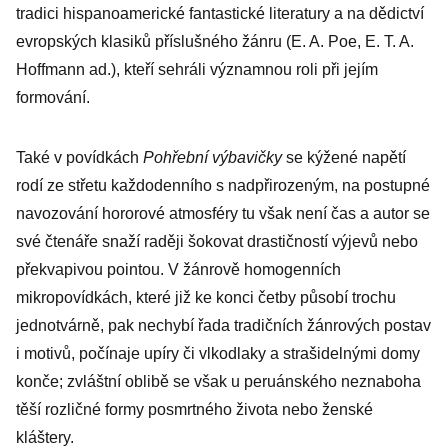
tradici hispanoamerické fantastické literatury a na dědictví
evropských klasiků příslušného žánru (E. A. Poe, E. T. A.
Hoffmann ad.), kteří sehráli významnou roli při jejím
formování.
Také v povídkách
Pohřební výbavičky
se kýžené napětí
rodí ze střetu každodenního s nadpřirozeným, na postupné
navozování hororové atmosféry tu však není čas a autor se
své čtenáře snaží raději šokovat drastičností výjevů nebo
překvapivou pointou. V žánrově homogenních
mikropovídkách, které již ke konci četby působí trochu
jednotvárně, pak nechybí řada tradičních žánrových postav
i motivů, počínaje upíry či vlkodlaky a strašidelnými domy
konče; zvláštní oblibě se však u peruánského neznaboha
těší rozličné formy posmrtného života nebo ženské
kláštery.