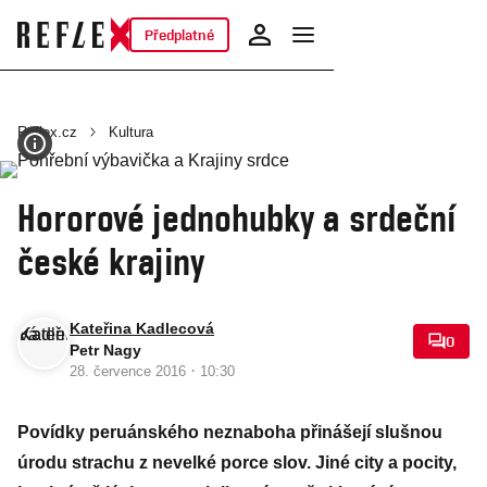
Předplatné
Reflex.cz
Kultura
Hororové jednohubky a srdeční
české krajiny
Kateřina Kadlecová
0
Petr Nagy
·
28. července 2016
10:30
Povídky peruánského neznaboha přinášejí slušnou
úrodu strachu z nevelké porce slov. Jiné city a pocity,