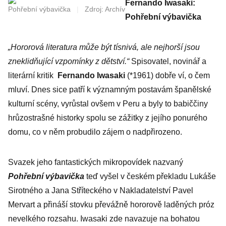
Fernando Iwasaki:
Pohřební výbavička
|
Zdroj: Archív
Pohřební výbavička
„Hororová literatura může být tísnivá, ale nejhorší jsou
zneklidňující vzpomínky z dětství.“
Spisovatel, novinář a
literární kritik
Fernando Iwasaki
(*1961) dobře ví, o čem
mluví. Dnes sice patří k významným postavám španělské
kulturní scény, vyrůstal ovšem v Peru a byly to babiččiny
hrůzostrašné historky spolu se zážitky z jejího ponurého
domu, co v něm probudilo zájem o nadpřirozeno.
Svazek jeho fantastických mikropovídek nazvaný
Pohřební výbavička
teď vyšel v českém překladu Lukáše
Sirotného a Jana Stříteckého v Nakladatelství Pavel
Mervart a přináší stovku převážně hororově laděných próz
nevelkého rozsahu. Iwasaki zde navazuje na bohatou