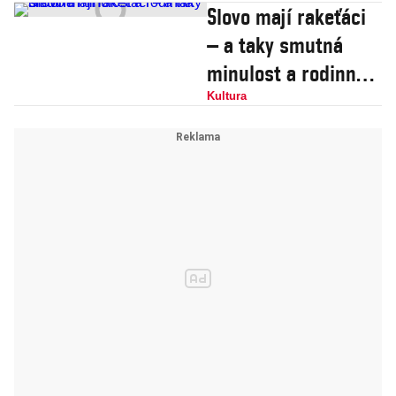
Slovo mají rakeťáci
– a taky smutná
minulost a rodinná
historie
Kultura