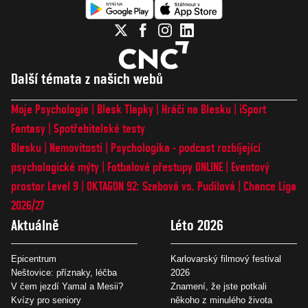
Další témata z našich webů
Moje Psychologie
Blesk Tlapky
Hráči na Blesku
iSport
Fantasy
Spotřebitelské testy
Blesku
Nemovitosti
Psychologika - podcast rozbíjející
psychologické mýty
Fotbalové přestupy ONLINE
Eventový
prostor Level 9
OKTAGON 92: Szabová vs. Pudilová
Chance Liga
2026/27
Aktuálně
Léto 2026
Epicentrum
Karlovarský filmový festival
Neštovice: příznaky, léčba
2026
V čem jezdí Yamal a Mesii?
Znamení, že jste potkali
Kvízy pro seniory
někoho z minulého života