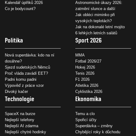
Kalendář úplňků 2026
Astronomické úkazy 2026:
Co je bodycount?
zatmění slunce a další
Jak obléci miminko při
vysokých teplotách?
Jak na dokonalé letní mojito
6 lehkých letních salátů
Politika
Sport 2026
Nová superdávka: kdo na ní
MMA
dosáhne?
Fotbal 2026/27
Sjezd sudetských Němců
Hokej 2026
Proč vláda zavádí EET?
Tenis 2026
Padni komu padni
F1 2026
Výpověď z práce vzor
Atletika 2026
Divoký kačer
Cyklistika 2026
Technologie
Ekonomika
SpaceX na burze
Temu a clo
Nejlepší telefony
Spořicí účty
Nejlepší AI zdarma
Superdávka – změny
Nejlepší chytré hodinky
Chybějící roky k důchodu