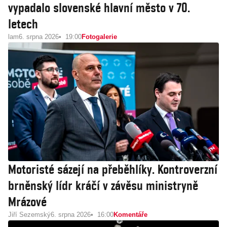
vypadalo slovenské hlavní město v 70.
letech
lam
6. srpna 2026
19:00
Fotogalerie
Motoristé sázejí na přeběhlíky. Kontroverzní
brněnský lídr kráčí v závěsu ministryně
Mrázové
Jiří Sezemský
6. srpna 2026
16:00
Komentáře