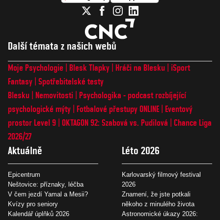
Další témata z našich webů
Moje Psychologie
Blesk Tlapky
Hráči na Blesku
iSport
Fantasy
Spotřebitelské testy
Blesku
Nemovitosti
Psychologika - podcast rozbíjející
psychologické mýty
Fotbalové přestupy ONLINE
Eventový
prostor Level 9
OKTAGON 92: Szabová vs. Pudilová
Chance Liga
2026/27
Aktuálně
Léto 2026
Epicentrum
Karlovarský filmový festival
Neštovice: příznaky, léčba
2026
V čem jezdí Yamal a Mesii?
Znamení, že jste potkali
Kvízy pro seniory
někoho z minulého života
Kalendář úplňků 2026
Astronomické úkazy 2026: