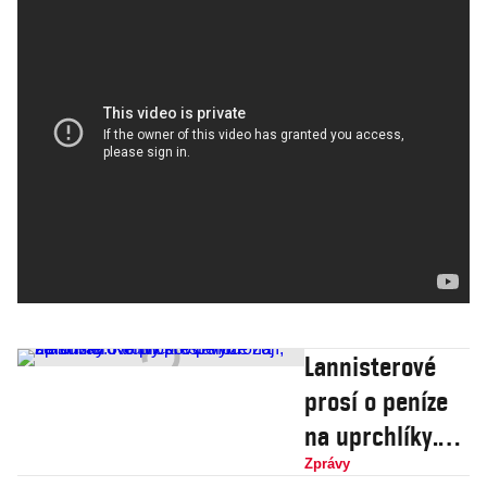
Lannisterové
prosí o peníze
na uprchlíky.
Konvičkovci
Zprávy