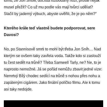
tomu, že Jon Snow, dočista rozbodaný noži, prostě nějak
musel přežít? Co už mu podle vás mají tvůrci udělat?
Stačil by jaderný výbuch, abyste uvěřili, že je po něm?“
Kterého krále teď vlastně budete podporovat, sere
Davosi?
No, po Stannisově smrti to mohl být třeba Jon Sníh… Nad
kterým se ovšem taky zavřela voda. Takže kdo si zaslouží
tu čest sedět na trůně? Třeba Samwell Tarly, ne? Ne, to je
naprosto nemožné. Já se pořád nemůžu zbavit jedné vize:
Nemrtvý Bílý chodec sedící na trůně s nohou přes nohu a
zapáleným cigárem. Jako finální políčko filmu. Ale k tomu
asi taky nedojde.