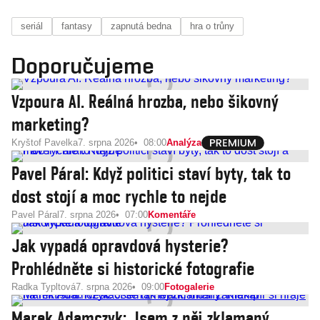
seriál
fantasy
zapnutá bedna
hra o trůny
Doporučujeme
Vzpoura AI. Reálná hrozba, nebo šikovný
marketing?
Kryštof Pavelka
7. srpna 2026
08:00
Analýza
Pavel Páral: Když politici staví byty, tak to
dost stojí a moc rychle to nejde
Pavel Páral
7. srpna 2026
07:00
Komentáře
Jak vypadá opravdová hysterie?
Prohlédněte si historické fotografie
Radka Typltová
7. srpna 2026
09:00
Fotogalerie
Marek Adamczyk: Jsem z něj zklamaný.