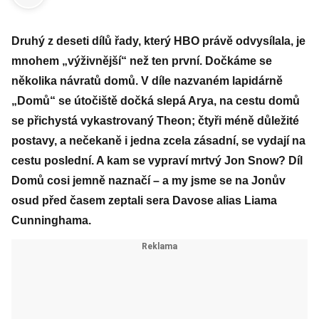
Druhý z deseti dílů řady, který HBO právě odvysílala, je
mnohem „výživnější“ než ten první. Dočkáme se
několika návratů domů. V díle nazvaném lapidárně
„Domů“ se útočiště dočká slepá Arya, na cestu domů
se přichystá vykastrovaný Theon; čtyři méně důležité
postavy, a nečekaně i jedna zcela zásadní, se vydají na
cestu poslední. A kam se vypraví mrtvý Jon Snow? Díl
Domů cosi jemně naznačí – a my jsme se na Jonův
osud před časem zeptali sera Davose alias Liama
Cunninghama.