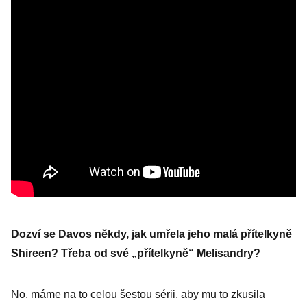
Dozví se Davos někdy, jak umřela jeho malá přítelkyně
Shireen? Třeba od své „přítelkyně“ Melisandry?
No, máme na to celou šestou sérii, aby mu to zkusila