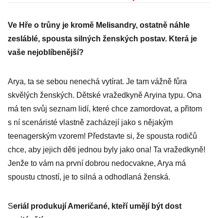
Ve Hře o trůny je kromě Melisandry, ostatně náhle
zesláblé, spousta silných ženských postav. Která je
vaše nejoblíbenější?
Arya, ta se sebou nenechá vytírat. Je tam vážně fůra
skvělých ženských. Dětské vražedkyně Aryina typu. Ona
má ten svůj seznam lidí, které chce zamordovat, a přitom
s ní scenáristé vlastně zacházejí jako s nějakým
teenagerským vzorem! Představte si, že spousta rodičů
chce, aby jejich děti jednou byly jako ona! Ta vražedkyně!
Jenže to vám na první dobrou nedocvakne, Arya má
spoustu ctností, je to silná a odhodlaná ženská.
S
eriál produkují Američané, kteří umějí být dost