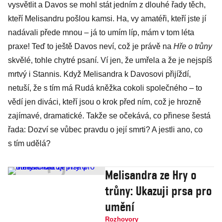
vysvětlit a Davos se mohl stát jedním z dlouhé řady těch,
kteří Melisandru pošlou kamsi. Ha, vy amatéři, kteří jste jí
nadávali přede mnou – já to umím líp, mám v tom léta
praxe! Teď to ještě Davos neví, což je právě na
Hře o trůny
skvělé, tohle chytré psaní. Ví jen, že umřela a že je nejspíš
mrtvý i Stannis. Když Melisandra k Davosovi přijíždí,
netuší, že s tím má Rudá kněžka cokoli společného – to
vědí jen diváci, kteří jsou o krok před ním, což je hrozně
zajímavé, dramatické. Takže se očekává, co přinese šestá
řada: Dozví se vůbec pravdu o její smrti? A jestli ano, co
s tím udělá?
Melisandra ze Hry o
trůny: Ukazuji prsa pro
umění
Rozhovory