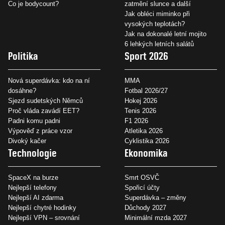
Co je bodycount?
zatmění slunce a další
Jak obléci miminko při
vysokých teplotách?
Jak na dokonalé letní mojito
6 lehkých letních salátů
Politika
Sport 2026
Nová superdávka: kdo na ní
MMA
dosáhne?
Fotbal 2026/27
Sjezd sudetských Němců
Hokej 2026
Proč vláda zavádí EET?
Tenis 2026
Padni komu padni
F1 2026
Výpověď z práce vzor
Atletika 2026
Divoký kačer
Cyklistika 2026
Technologie
Ekonomika
SpaceX na burze
Smrt OSVČ
Nejlepší telefony
Spořicí účty
Nejlepší AI zdarma
Superdávka – změny
Nejlepší chytré hodinky
Důchody 2027
Nejlepší VPN – srovnání
Minimální mzda 2027