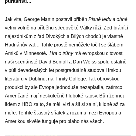
puritánští…
Jak víte, George Martin postavil příběh
Písně ledu a ohně
velmi volně na příběhu středověké Války růží; Zeď bránící
nájezdníkům z řad Divokých a Bílých chodců je vlastně
Hadriánův val… Tohle prostě nemůžete točit se štábem
Amíků v Minnesotě.
Hra o trůny
má evropskou citovost;
naši scenáristé
David Benioff a Dan Weiss spolu ostatně
v půli devadesátých let postgraduálně studovali irskou
literaturu v Dublinu, na Trinity College. Tak obrovskou
produkci by ale Evropa jednoduše nezaplatila, zatímco
Američané mají neskutečně hluboké kapsy. Bůh žehnej
lidem z HBO za to, že měli vizi a šli si za ní, klidně až za
moře. Tenhle šťastný sňatek z rozumu mezi Evropou a
Amerikou skvěle funguje pro blaho nás všech.