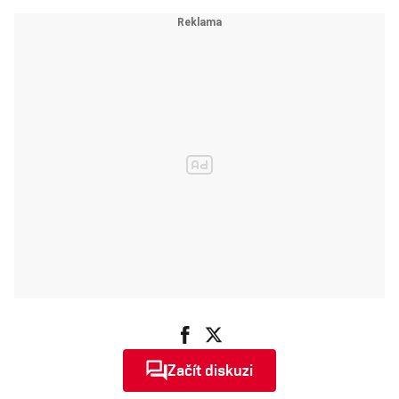
vyhrožují, že si
Hru o trůny
přestanou
stahovat
Začít diskuzi