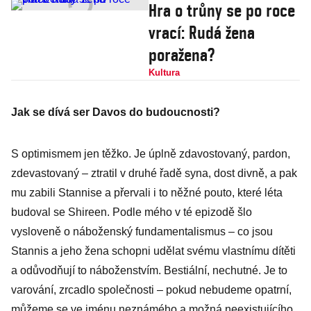
Hra o trůny se po roce
vrací: Rudá žena
poražena?
Kultura
Jak se dívá ser Davos do budoucnosti?
S optimismem jen těžko. Je úplně zdavostovaný, pardon,
zdevastovaný – ztratil v druhé řadě syna, dost divně, a pak
mu zabili Stannise a přervali i to něžné pouto, které léta
budoval se Shireen. Podle mého v té epizodě šlo
vysloveně o náboženský fundamentalismus – co jsou
Stannis a jeho žena schopni udělat svému vlastnímu dítěti
a odůvodňují to náboženstvím. Bestiální, nechutné. Je to
varování, zrcadlo společnosti – pokud nebudeme opatrní,
můžeme se ve jménu neznámého a možná neexistujícího