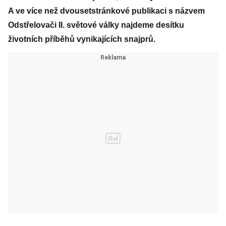
A ve více než dvousetstránkové publikaci s názvem
Odstřelovači II. světové války najdeme desítku
životních příběhů vynikajících snajprů.