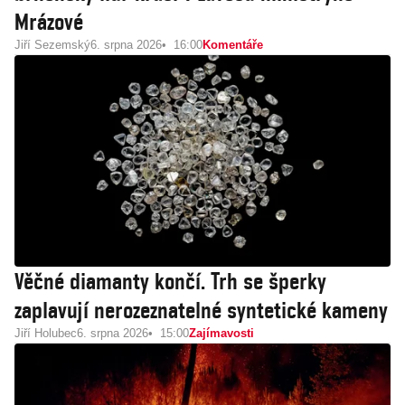
Mrázové
Jiří Sezemský
6. srpna 2026
16:00
Komentáře
Věčné diamanty končí. Trh se šperky
zaplavují nerozeznatelné syntetické kameny
Jiří Holubec
6. srpna 2026
15:00
Zajímavosti