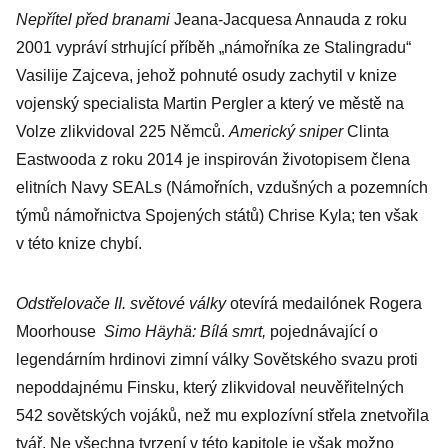
Afghánistánu
Nepřítel před branami
Jeana-Jacquesa Annauda z roku
2001 vypráví strhující příběh „námořníka ze Stalingradu“
Vasilije Zajceva, jehož pohnuté osudy zachytil v knize
vojenský specialista Martin Pergler a který ve městě na
Volze zlikvidoval 225 Němců.
Americký sniper
Clinta
Eastwooda z roku 2014 je inspirován životopisem člena
elitních Navy SEALs (Námořních, vzdušných a pozemních
týmů námořnictva Spojených států) Chrise Kyla; ten však
v této knize chybí.
Odstřelovače II. světové války
otevírá medailónek Rogera
Moorhouse
Simo Häyhä: Bílá smrt,
pojednávající o
legendárním hrdinovi zimní války Sovětského svazu proti
nepoddajnému Finsku, který zlikvidoval neuvěřitelných
542 sovětských vojáků, než mu explozívní střela znetvořila
tvář. Ne všechna tvrzení v této kapitole je však možno