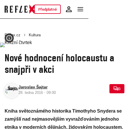
Předplatné
Reflex.cz
Kultura
Nové hodnocení holocaustu a
snajpři v akci
Jaroslav Šajtar
0
·
28. ledna 2016
09:00
Kniha světoznámého historika Timothyho Snydera se
zamýšlí nad nejmasovějším vyvražďováním jednoho
etnika v moderních dějinách, židovským holocaustem.