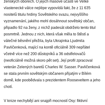
ženských oborech. O jejich masové účasti ve Velké
vlastenecké válce nejlépe vypovídá fakt, že z 11 635
nositelů titulu hrdiny Sovětského svazu, nejvyššího
vyznamenání, jakého mohl dosáhnout sovětský občan,
připadlo 92 na ženy, z nichž padesát obdrželo tento titul
posmrtně. Jednou z nich, která však měla to štěstí a
válečné běsnění přežila, byla Ukrajinka Ljudmila
Pavličenková, mající na kontě oficiálně 309 nepřátel
včetně více než 200 důstojníků a 36 odstřelovačů
(neoficiálně možná skoro pět set). Její profil zpracoval
veterán Zelených baretů Charles W. Sasser. Pavličenková
se stala prvním sovětským občanem přijatým v Bílém
domě, kde poobědvala s prezidentem Rooseveltem a jeho
chotí.
V knize nechybějí ani snajpři mocností Osy: fiktivní