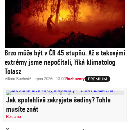
Brzo může být v ČR 45 stupňů. Až s takovými
extrémy jsme nepočítali, říká klimatolog
Tolasz
Viliam Buchert
6. srpna 2026
13:00
Rozhovory
Jak spolehlivě zakryjete šediny? Tohle
musíte znát
Reklama