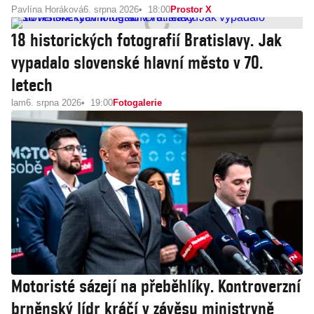
Pavlína Horáková
6. srpna 2026
18:00
Prostor X
18 historických fotografií Bratislavy. Jak
vypadalo slovenské hlavní město v 70.
letech
lam
6. srpna 2026
19:00
Fotogalerie
Motoristé sázejí na přeběhlíky. Kontroverzní
brněnský lídr kráčí v závěsu ministryně