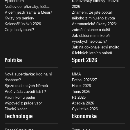
Epicentrum
Karlovarský filmový festival
Neštovice: příznaky, léčba
2026
V čem jezdí Yamal a Mesii?
Znamení, že jste potkali
Kvízy pro seniory
někoho z minulého života
Kalendář úplňků 2026
Astronomické úkazy 2026:
Co je bodycount?
zatmění slunce a další
Jak obléci miminko při
vysokých teplotách?
Jak na dokonalé letní mojito
6 lehkých letních salátů
Politika
Sport 2026
Nová superdávka: kdo na ní
MMA
dosáhne?
Fotbal 2026/27
Sjezd sudetských Němců
Hokej 2026
Proč vláda zavádí EET?
Tenis 2026
Padni komu padni
F1 2026
Výpověď z práce vzor
Atletika 2026
Divoký kačer
Cyklistika 2026
Technologie
Ekonomika