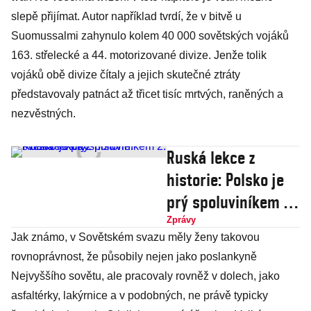
slepě přijímat. Autor například tvrdí, že v bitvě u
Suomussalmi zahynulo kolem 40 000 sovětských vojáků
163. střelecké a 44. motorizované divize. Jenže tolik
vojáků obě divize čítaly a jejich skutečné ztráty
představovaly patnáct až třicet tisíc mrtvých, raněných a
nezvěstných.
Ruská lekce z
historie: Polsko je
prý spoluviníkem 2.
světové války
Zprávy
Jak známo, v Sovětském svazu měly ženy takovou
rovnoprávnost, že působily nejen jako poslankyně
Nejvyššího sovětu, ale pracovaly rovněž v dolech, jako
asfaltérky, lakýrnice a v podobných, ne právě typicky