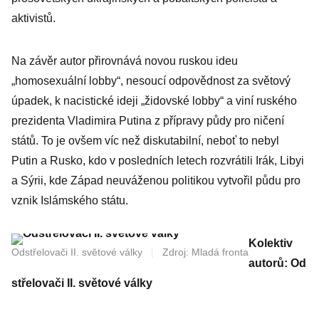
aktivistů.
Na závěr autor přirovnává novou ruskou ideu
„homosexuální lobby“, nesoucí odpovědnost za světový
úpadek, k nacistické ideji „židovské lobby“ a viní ruského
prezidenta Vladimira Putina z přípravy půdy pro ničení
států. To je ovšem víc než diskutabilní, neboť to nebyl
Putin a Rusko, kdo v posledních letech rozvrátili Irák, Libyi
a Sýrii, kde Západ neuváženou politikou vytvořil půdu pro
vznik Islámského státu.
Kolektiv
Odstřelovači II. světové války
|
Zdroj: Mladá fronta
autorů:
Od
střelovači II. světové války