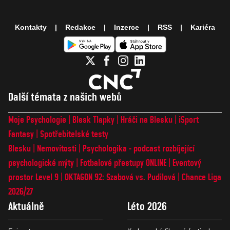
Kontakty
Redakce
Inzerce
RSS
Kariéra
Další témata z našich webů
Moje Psychologie
Blesk Tlapky
Hráči na Blesku
iSport
Fantasy
Spotřebitelské testy
Blesku
Nemovitosti
Psychologika - podcast rozbíjející
psychologické mýty
Fotbalové přestupy ONLINE
Eventový
prostor Level 9
OKTAGON 92: Szabová vs. Pudilová
Chance Liga
2026/27
Aktuálně
Léto 2026