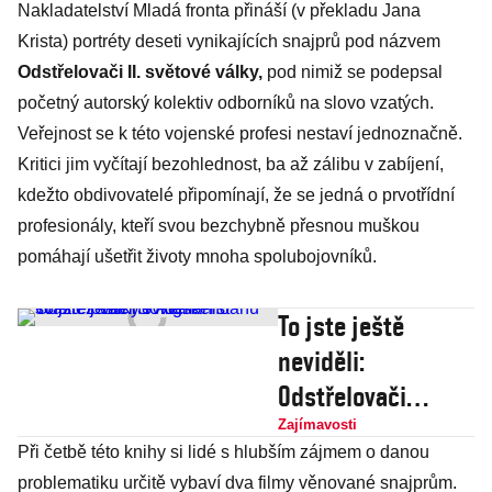
Nakladatelství Mladá fronta přináší (v překladu Jana
Krista) portréty deseti vynikajících snajprů pod názvem
Odstřelovači II. světové války,
pod nimiž se podepsal
početný autorský kolektiv odborníků na slovo vzatých.
Veřejnost se k této vojenské profesi nestaví jednoznačně.
Kritici jim vyčítají bezohlednost, ba až zálibu v zabíjení,
kdežto obdivovatelé připomínají, že se jedná o prvotřídní
profesionály, kteří svou bezchybně přesnou muškou
pomáhají ušetřit životy mnoha spolubojovníků.
To jste ještě
neviděli:
Odstřelovači
Sovětského svazu
Zajímavosti
Při četbě této knihy si lidé s hlubším zájmem o danou
z války v
problematiku určitě vybaví dva filmy věnované snajprům.