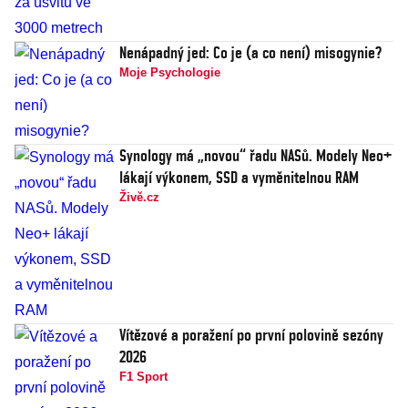
Nenápadný jed: Co je (a co není) misogynie?
Moje Psychologie
Synology má „novou“ řadu NASů. Modely Neo+
lákají výkonem, SSD a vyměnitelnou RAM
Živě.cz
Vítězové a poražení po první polovině sezóny
2026
F1 Sport