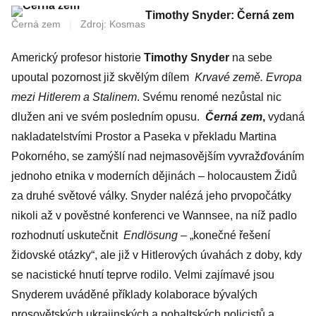
Timothy Snyder: Černá zem
Černá zem
|
Zdroj: Kosmas
Americký profesor historie
Timothy Snyder
na sebe
upoutal pozornost již skvělým dílem
Krvavé země. Evropa
mezi Hitlerem a Stalinem
. Svému renomé nezůstal nic
dlužen ani ve svém posledním opusu.
Černá zem
,
vydaná
nakladatelstvími Prostor a Paseka v překladu Martina
Pokorného,
se zamýšlí nad nejmasovějším vyvražďováním
jednoho etnika v moderních dějinách – holocaustem Židů
za druhé světové války. Snyder nalézá jeho prvopočátky
nikoli až v pověstné konferenci ve Wannsee, na níž padlo
rozhodnutí uskutečnit
Endlösung
– „konečné řešení
židovské otázky“, ale již v Hitlerových úvahách z doby, kdy
se nacistické hnutí teprve rodilo. Velmi zajímavé jsou
Snyderem uváděné příklady kolaborace bývalých
prosovětských ukrajinských a pobaltských policistů a