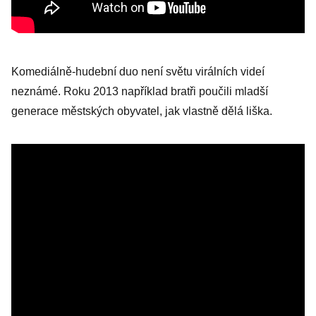
Komediálně-hudební duo není světu virálních videí
neznámé. Roku 2013 například bratři poučili mladší
generace městských obyvatel, jak vlastně dělá liška.