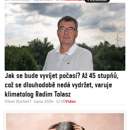
Jak se bude vyvíjet počasí? Až 45 stupňů,
což se dlouhodobě nedá vydržet, varuje
klimatolog Radim Tolasz
Viliam Buchert
7. srpna 2026
12:00
Video