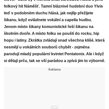
folkový hit Náměšť. Tamní bláznivé hudební duo Ylvis
teď v podobném duchu hlásá, jak nejlíp přežijete
šikanu, když ovládnete vokální a capella hudbu.
Jenom místo šikany komunistické řeší šikanu na
školním dvoře. A místo folku se pouští do rocku, hip
hopu i latiny. Zkrátka zvládají snad všechna klišé, která
nesmějí u vokálních souborů chybět - zejména
parodují mladý populární kvintet Pentatonix. Ale i když
si dělají prču, tak se vší parádou a zpívá jim to výborně.