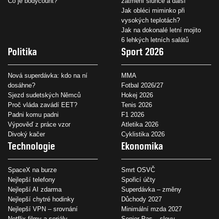
Co je bodycount?
zatmění slunce a další
Jak obléci miminko při
vysokých teplotách?
Jak na dokonalé letní mojito
6 lehkých letních salátů
Politika
Sport 2026
Nová superdávka: kdo na ní
MMA
dosáhne?
Fotbal 2026/27
Sjezd sudetských Němců
Hokej 2026
Proč vláda zavádí EET?
Tenis 2026
Padni komu padni
F1 2026
Výpověď z práce vzor
Atletika 2026
Divoký kačer
Cyklistika 2026
Technologie
Ekonomika
SpaceX na burze
Smrt OSVČ
Nejlepší telefony
Spořicí účty
Nejlepší AI zdarma
Superdávka – změny
Nejlepší chytré hodinky
Důchody 2027
Nejlepší VPN – srovnání
Minimální mzda 2027
Netflix filmy a seriály
Senior Pas – slevy