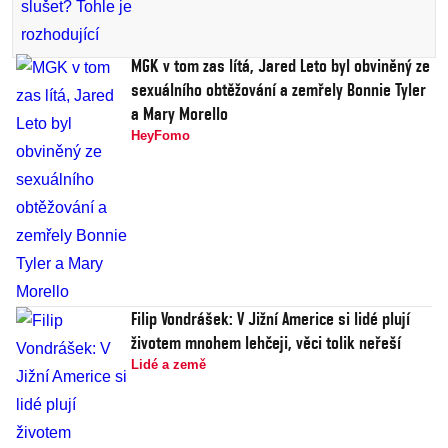
MGK v tom zas lítá, Jared Leto byl obviněný ze
sexuálního obtěžování a zemřely Bonnie Tyler
a Mary Morello
HeyFomo
Filip Vondrášek: V Jižní Americe si lidé plují
životem mnohem lehčeji, věci tolik neřeší
Lidé a země