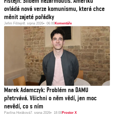
Fištejn: Slibem nezarmoutíš. Ameriku
ovládá nová verze komunismu, která chce
měnit zajeté pořádky
Jefim Fištejn
8. srpna 2026
06:00
Komentáře
Marek Adamczyk: Problém na DAMU
přetrvává. Všichni o něm vědí, jen moc
nevědí, co s ním
Pavlína Horáková
7. srpna 2026
18:00
Prostor X