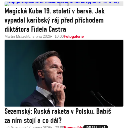
Magická Kuba 19. století v barvě. Jak
vypadal karibský ráj před příchodem
diktátora Fidela Castra
Martin Mrázek
8. srpna 2026
10:00
Fotogalerie
Sezemský: Ruská raketa v Polsku. Babiš
za ním stojí a co dál?
Jiří Sezemský
7. srpna 2026
20:00
Komentáře