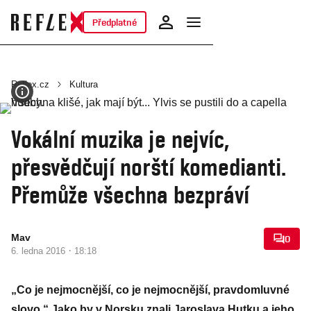
Předplatné
Reflex.cz
Kultura
Vokální muzika je nejvíc,
přesvědčují norští komedianti.
Přemůže všechna bezpráví
Mav
0
·
6. ledna 2016
18:18
„Co je nejmocnější, co je nejmocnější, pravdomluvné
slovo.“ Jako by v Norsku znali Jaroslava Hutku a jeho