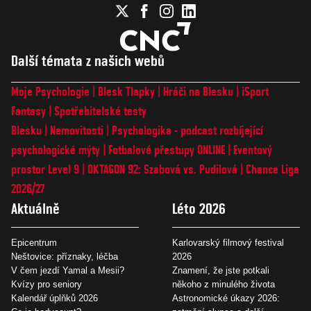
Další témata z našich webů
Moje Psychologie
Blesk Tlapky
Hráči na Blesku
iSport
Fantasy
Spotřebitelské testy
Blesku
Nemovitosti
Psychologika - podcast rozbíjející
psychologické mýty
Fotbalové přestupy ONLINE
Eventový
prostor Level 9
OKTAGON 92: Szabová vs. Pudilová
Chance Liga
2026/27
Aktuálně
Léto 2026
Epicentrum
Karlovarský filmový festival
Neštovice: příznaky, léčba
2026
V čem jezdí Yamal a Mesii?
Znamení, že jste potkali
Kvízy pro seniory
někoho z minulého života
Kalendář úplňků 2026
Astronomické úkazy 2026: