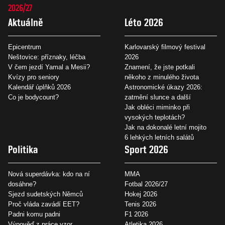
2026/27
Aktuálně
Léto 2026
Epicentrum
Karlovarský filmový festival
Neštovice: příznaky, léčba
2026
V čem jezdí Yamal a Mesii?
Znamení, že jste potkali
Kvízy pro seniory
někoho z minulého života
Kalendář úplňků 2026
Astronomické úkazy 2026:
Co je bodycount?
zatmění slunce a další
Jak obléci miminko při
vysokých teplotách?
Jak na dokonalé letní mojito
6 lehkých letních salátů
Politika
Sport 2026
Nová superdávka: kdo na ní
MMA
dosáhne?
Fotbal 2026/27
Sjezd sudetských Němců
Hokej 2026
Proč vláda zavádí EET?
Tenis 2026
Padni komu padni
F1 2026
Výpověď z práce vzor
Atletika 2026