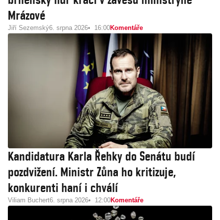
Mrázové
Jiří Sezemský
6. srpna 2026
16:00
Komentáře
Kandidatura Karla Řehky do Senátu budí
pozdvižení. Ministr Zůna ho kritizuje,
konkurenti haní i chválí
Viliam Buchert
6. srpna 2026
12:00
Komentáře