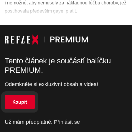
i nemožné, aby nemusely za nákladnou léčbu choroby, jež
postihovala především gaye, platit.
Tento článek je součástí balíčku
PREMIUM.
Odemkněte si exkluzivní obsah a videa!
Koupit
Už mám předplatné.
Přihlásit se