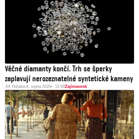
Věčné diamanty končí. Trh se šperky
zaplavují nerozeznatelné syntetické kameny
Jiří Holubec
6. srpna 2026
15:00
Zajímavosti