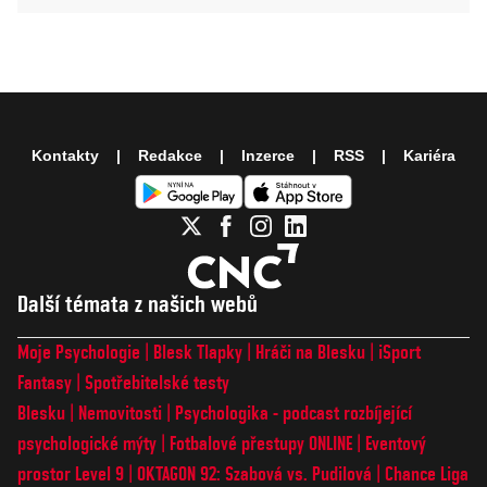
Kontakty
Redakce
Inzerce
RSS
Kariéra
Další témata z našich webů
Moje Psychologie
Blesk Tlapky
Hráči na Blesku
iSport
Fantasy
Spotřebitelské testy
Blesku
Nemovitosti
Psychologika - podcast rozbíjející
psychologické mýty
Fotbalové přestupy ONLINE
Eventový
prostor Level 9
OKTAGON 92: Szabová vs. Pudilová
Chance Liga