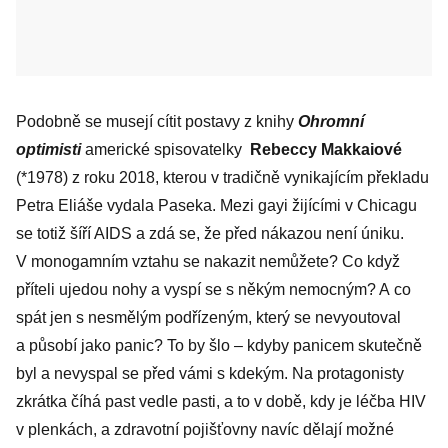
Podobně se musejí cítit postavy z knihy
Ohromní
optimisti
americké spisovatelky
Rebeccy Makkaiové
(*1978) z roku 2018, kterou v tradičně vynikajícím překladu
Petra Eliáše vydala Paseka. Mezi gayi žijícími v Chicagu
se totiž šíří AIDS a zdá se, že před nákazou není úniku.
V monogamním vztahu se nakazit nemůžete? Co když
příteli ujedou nohy a vyspí se s někým nemocným? A co
spát jen s nesmělým podřízeným, který se nevyoutoval
a působí jako panic? To by šlo – kdyby panicem skutečně
byl a nevyspal se před vámi s kdekým. Na protagonisty
zkrátka číhá past vedle pasti, a to v době, kdy je léčba HIV
v plenkách, a zdravotní pojišťovny navíc dělají možné