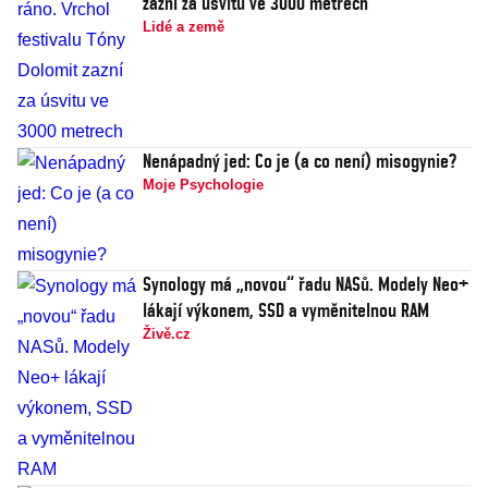
zazní za úsvitu ve 3000 metrech
Lidé a země
Nenápadný jed: Co je (a co není) misogynie?
Moje Psychologie
Synology má „novou“ řadu NASů. Modely Neo+
lákají výkonem, SSD a vyměnitelnou RAM
Živě.cz