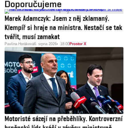
Doporučujeme
Marek Adamczyk: Jsem z něj zklamaný.
Klempíř si hraje na ministra. Nestačí se tak
tvářit, musí zamakat
Pavlína Horáková
6. srpna 2026
18:00
Prostor X
Motoristé sázejí na přeběhlíky. Kontroverzní
brněnský lídr kráčí v závěsu ministryně