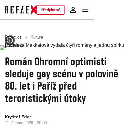
Předplatné
Reflex.cz
Kultura
Román Ohromní optimisti
sleduje gay scénu v polovině
80. let i Paříž před
teroristickými útoky
Kryštof Eder
·
11. června 2026
20:00