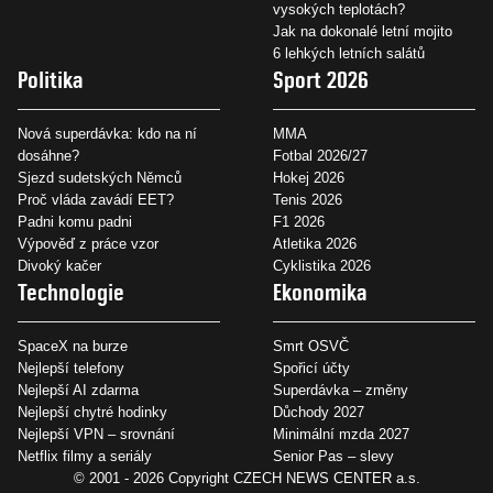
vysokých teplotách?
Jak na dokonalé letní mojito
6 lehkých letních salátů
Politika
Sport 2026
Nová superdávka: kdo na ní
MMA
dosáhne?
Fotbal 2026/27
Sjezd sudetských Němců
Hokej 2026
Proč vláda zavádí EET?
Tenis 2026
Padni komu padni
F1 2026
Výpověď z práce vzor
Atletika 2026
Divoký kačer
Cyklistika 2026
Technologie
Ekonomika
SpaceX na burze
Smrt OSVČ
Nejlepší telefony
Spořicí účty
Nejlepší AI zdarma
Superdávka – změny
Nejlepší chytré hodinky
Důchody 2027
Nejlepší VPN – srovnání
Minimální mzda 2027
Netflix filmy a seriály
Senior Pas – slevy
© 2001 - 2026 Copyright
CZECH NEWS CENTER a.s.