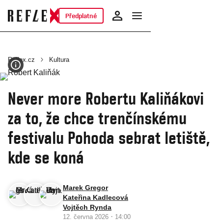
Předplatné
Reflex.cz
Kultura
Never more Robertu Kaliňákovi
za to, že chce trenčínskému
festivalu Pohoda sebrat letiště,
kde se koná
Marek Gregor
Kateřina Kadlecová
Vojtěch Rynda
·
12. června 2026
14:00