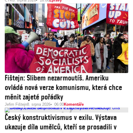
ČTK
8. srpna 2026
16:00
Zprávy
Fištejn: Slibem nezarmoutíš. Ameriku
ovládá nová verze komunismu, která chce
měnit zajeté pořádky
Jefim Fištejn
8. srpna 2026
06:00
Komentáře
Český konstruktivismus v exilu. Výstava
ukazuje díla umělců, kteří se prosadili v