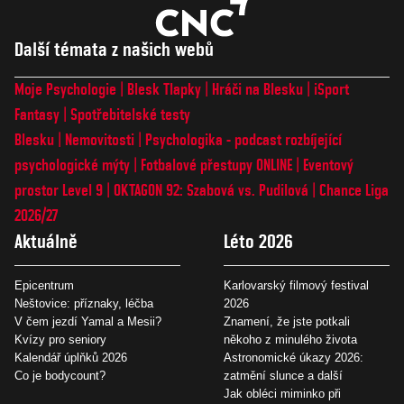
Další témata z našich webů
Moje Psychologie
Blesk Tlapky
Hráči na Blesku
iSport
Fantasy
Spotřebitelské testy
Blesku
Nemovitosti
Psychologika - podcast rozbíjející
psychologické mýty
Fotbalové přestupy ONLINE
Eventový
prostor Level 9
OKTAGON 92: Szabová vs. Pudilová
Chance Liga
2026/27
Aktuálně
Léto 2026
Epicentrum
Karlovarský filmový festival
Neštovice: příznaky, léčba
2026
V čem jezdí Yamal a Mesii?
Znamení, že jste potkali
Kvízy pro seniory
někoho z minulého života
Kalendář úplňků 2026
Astronomické úkazy 2026:
Co je bodycount?
zatmění slunce a další
Jak obléci miminko při