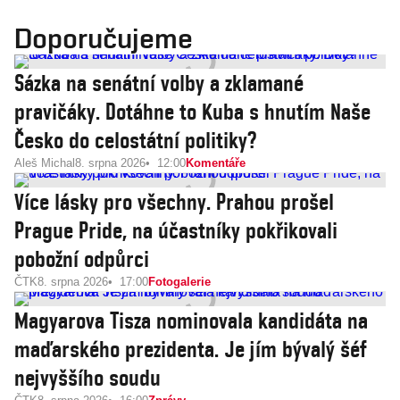
Doporučujeme
Sázka na senátní volby a zklamané
pravičáky. Dotáhne to Kuba s hnutím Naše
Česko do celostátní politiky?
Aleš Michal
8. srpna 2026
12:00
Komentáře
Více lásky pro všechny. Prahou prošel
Prague Pride, na účastníky pokřikovali
pobožní odpůrci
ČTK
8. srpna 2026
17:00
Fotogalerie
Magyarova Tisza nominovala kandidáta na
maďarského prezidenta. Je jím bývalý šéf
nejvyššího soudu