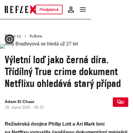
Předplatné
Reflex.cz
Kultura
Výletní loď jako černá díra.
Třídílný True crime dokument
Netflixu ohledává starý případ
Adam El Chaar
0
·
29. srpna 2025
06:15
Režisérská dvojice
Philip Lott
a
Ari Mark
loni
na Netflixu vypustila úspěšnou dokumentární minisérii