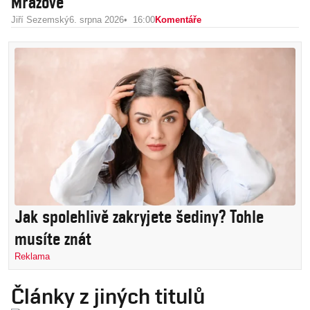
Mrázové
Jiří Sezemský
6. srpna 2026
16:00
Komentáře
Jak spolehlivě zakryjete šediny? Tohle
musíte znát
Reklama
Články z jiných titulů