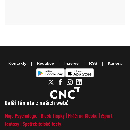
Kontakty
Redakce
Inzerce
RSS
Kariéra
Další témata z našich webů
Moje Psychologie
Blesk Tlapky
Hráči na Blesku
iSport
Fantasy
Spotřebitelské testy