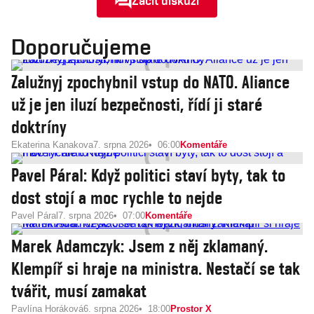
Začít diskuzi
Doporučujeme
Zalužnyj zpochybnil vstup do NATO. Aliance
už je jen iluzí bezpečnosti, řídí ji staré
doktríny
Ekaterina Kanakova
7. srpna 2026
06:00
Komentáře
Pavel Páral: Když politici staví byty, tak to
dost stojí a moc rychle to nejde
Pavel Páral
7. srpna 2026
07:00
Komentáře
Marek Adamczyk: Jsem z něj zklamaný.
Klempíř si hraje na ministra. Nestačí se tak
tvářit, musí zamakat
Pavlína Horáková
6. srpna 2026
18:00
Prostor X