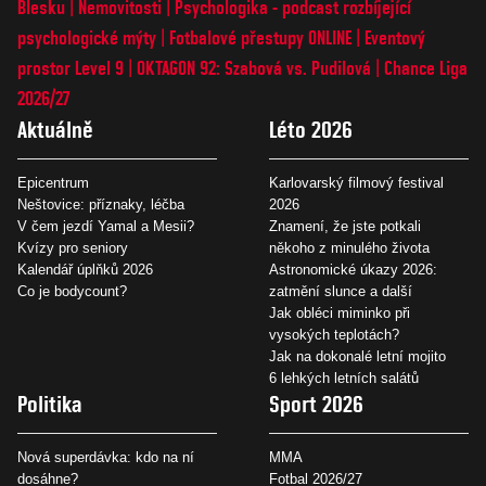
Blesku
Nemovitosti
Psychologika - podcast rozbíjející
psychologické mýty
Fotbalové přestupy ONLINE
Eventový
prostor Level 9
OKTAGON 92: Szabová vs. Pudilová
Chance Liga
2026/27
Aktuálně
Léto 2026
Epicentrum
Karlovarský filmový festival
Neštovice: příznaky, léčba
2026
V čem jezdí Yamal a Mesii?
Znamení, že jste potkali
Kvízy pro seniory
někoho z minulého života
Kalendář úplňků 2026
Astronomické úkazy 2026:
Co je bodycount?
zatmění slunce a další
Jak obléci miminko při
vysokých teplotách?
Jak na dokonalé letní mojito
6 lehkých letních salátů
Politika
Sport 2026
Nová superdávka: kdo na ní
MMA
dosáhne?
Fotbal 2026/27