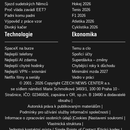
Sjezd sudetských Němců
Hokej 2026
Proč vláda zavádí EET?
Tenis 2026
Padni komu padni
F1 2026
Výpověď z práce vzor
Atletika 2026
Divoký kačer
Cyklistika 2026
Technologie
Ekonomika
SpaceX na burze
Temu a clo
Nejlepší telefony
Spořicí účty
Nejlepší AI zdarma
Superdávka – změny
Nejlepší chytré hodinky
Chybějící roky k důchodu
Nejlepší VPN – srovnání
Minimální mzda 2027
Netflix filmy a seriály
Vedro v práci
© 2001 - 2026 Copyright
CZECH NEWS CENTER a.s.
se sídlem náměstí Marie Schmolkové 3493/1, 100 00 Praha 10 -
Strašnice, IČO: 02346826, zapsána v OR, sp.zn. B 19490 a dodavatelé
obsahu
Autorská práva k publikovaným materiálům
Podmínky pro užívání služby informační společnosti
Informace o zpracování osobních údajů
Cookies
Nastavení soukromí
Vlastnická struktura
Jednotná kontaktní místa / Single Points of Contact
Etický kodex