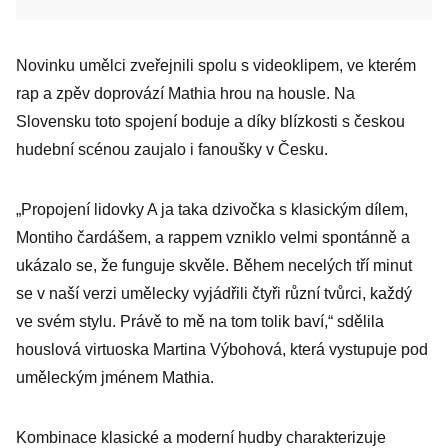
Novinku umělci zveřejnili spolu s videoklipem, ve kterém
rap a zpěv doprovází Mathia hrou na housle. Na
Slovensku toto spojení boduje a díky blízkosti s českou
hudební scénou zaujalo i fanoušky v Česku.
„Propojení lidovky A ja taka dzivočka s klasickým dílem,
Montiho čardášem, a rappem vzniklo velmi spontánně a
ukázalo se, že funguje skvěle. Během necelých tří minut
se v naší verzi umělecky vyjádřili čtyři různí tvůrci, každý
ve svém stylu. Právě to mě na tom tolik baví,“ sdělila
houslová virtuoska Martina Výbohová, která vystupuje pod
uměleckým jménem Mathia.
Kombinace klasické a moderní hudby charakterizuje