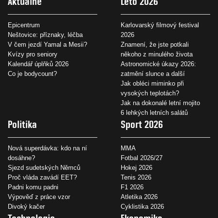
Aktuálně
Léto 2026
Epicentrum
Karlovarský filmový festival
Neštovice: příznaky, léčba
2026
V čem jezdí Yamal a Mesii?
Znamení, že jste potkali
Kvízy pro seniory
někoho z minulého života
Kalendář úplňků 2026
Astronomické úkazy 2026:
Co je bodycount?
zatmění slunce a další
Jak obléci miminko při
vysokých teplotách?
Jak na dokonalé letní mojito
6 lehkých letních salátů
Politika
Sport 2026
Nová superdávka: kdo na ní
MMA
dosáhne?
Fotbal 2026/27
Sjezd sudetských Němců
Hokej 2026
Proč vláda zavádí EET?
Tenis 2026
Padni komu padni
F1 2026
Výpověď z práce vzor
Atletika 2026
Divoký kačer
Cyklistika 2026