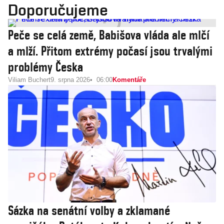
Doporučujeme
Peče se celá země, Babišova vláda ale mlčí
a mlží. Přitom extrémy počasí jsou trvalými
problémy Česka
Viliam Buchert
9. srpna 2026
06:00
Komentáře
Sázka na senátní volby a zklamané