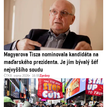
Magyarova Tisza nominovala kandidáta na
maďarského prezidenta. Je jím bývalý šéf
nejvyššího soudu
ČTK
8. srpna 2026
16:00
Zprávy