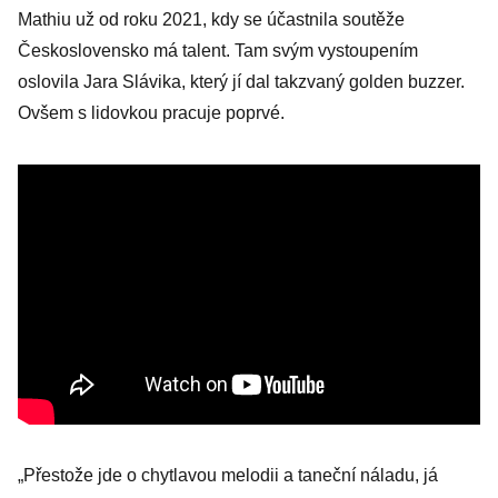
Mathiu už od roku 2021, kdy se účastnila soutěže
Československo má talent. Tam svým vystoupením
oslovila Jara Slávika, který jí dal takzvaný golden buzzer.
Ovšem s lidovkou pracuje poprvé.
„Přestože jde o chytlavou melodii a taneční náladu, já