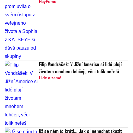
HeyFomo
Filip Vondrášek: V Jižní Americe si lidé plují
životem mnohem lehčeji, věci tolik neřeší
Lidé a země
Už se nám to krátí... Jak si nenechat zkazit