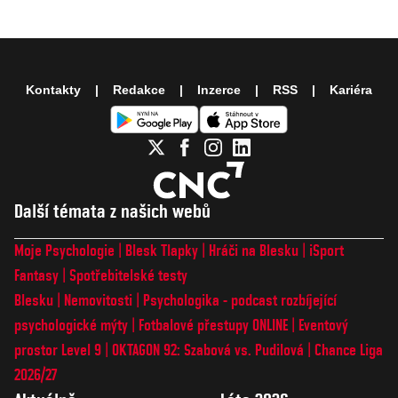
Kontakty
Redakce
Inzerce
RSS
Kariéra
Další témata z našich webů
Moje Psychologie
Blesk Tlapky
Hráči na Blesku
iSport
Fantasy
Spotřebitelské testy
Blesku
Nemovitosti
Psychologika - podcast rozbíjející
psychologické mýty
Fotbalové přestupy ONLINE
Eventový
prostor Level 9
OKTAGON 92: Szabová vs. Pudilová
Chance Liga
2026/27