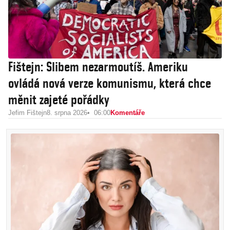
Fištejn: Slibem nezarmoutíš. Ameriku
ovládá nová verze komunismu, která chce
měnit zajeté pořádky
Jefim Fištejn
8. srpna 2026
06:00
Komentáře