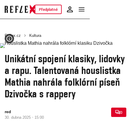
Předplatné
Reflex.cz
Kultura
Unikátní spojení klasiky, lidovky
a rapu. Talentovaná houslistka
Mathia nahrála folklórní píseň
Dzivočka s rappery
red
0
·
30. dubna 2025
15:00