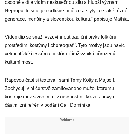
osobně v díle vidím neskutečnou sílu a hlubší význam.
Nepropojili jsme jen odlišné umělce a styly, ale také různé
generace, menšiny a slovenskou kulturu,“ popisuje Mathia.
Videoklip se snaží vyzdvihnout tradiční prvky folklóru
prostředím, kostýmy i choreografií. Tyto motivy jsou navíc
velmi blízké českému folklóru, čímž vzniká přirozený
kulturní most.
Rapovou část si textovali sami Tomy Kotty a Majself.
Zachycují v ní čerstvě zamilovaného muže, kterému
kontruje muž s životními zkušenostmi. Mezi rapovými
částmi zní refrén v podání Call Dominika.