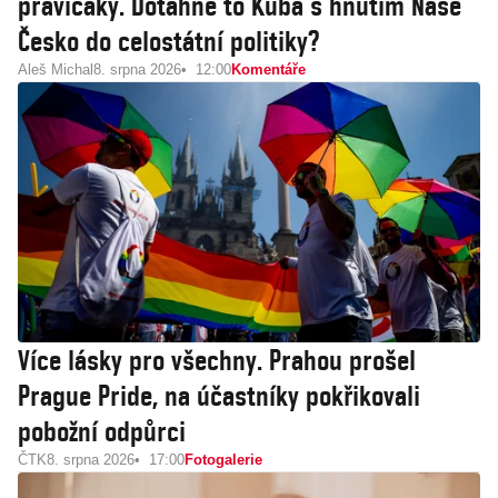
pravičáky. Dotáhne to Kuba s hnutím Naše
Česko do celostátní politiky?
Aleš Michal
8. srpna 2026
12:00
Komentáře
Více lásky pro všechny. Prahou prošel
Prague Pride, na účastníky pokřikovali
pobožní odpůrci
ČTK
8. srpna 2026
17:00
Fotogalerie