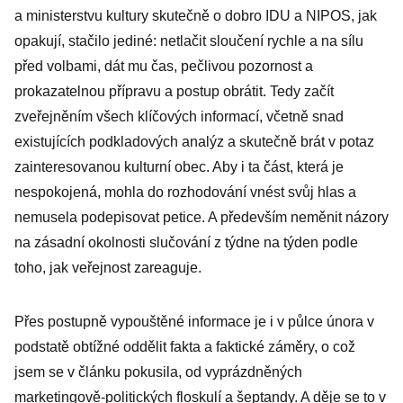
a ministerstvu kultury skutečně o dobro IDU a NIPOS, jak
opakují, stačilo jediné: netlačit sloučení rychle a na sílu
před volbami, dát mu čas, pečlivou pozornost a
prokazatelnou přípravu a postup obrátit. Tedy začít
zveřejněním všech klíčových informací, včetně snad
existujících podkladových analýz a skutečně brát v potaz
zainteresovanou kulturní obec. Aby i ta část, která je
nespokojená, mohla do rozhodování vnést svůj hlas a
nemusela podepisovat petice. A především neměnit názory
na zásadní okolnosti slučování z týdne na týden podle
toho, jak veřejnost zareaguje.
Přes postupně vypouštěné informace je i v půlce února v
podstatě obtížné oddělit fakta a faktické záměry, o což
jsem se v článku pokusila, od vyprázdněných
marketingově-politických floskulí a šeptandy. A děje se to v