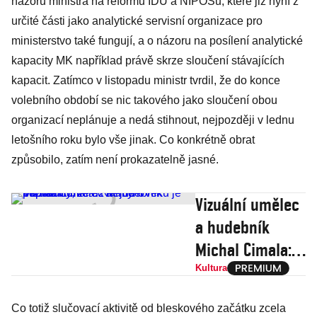
názoru ministra na reformu IDU a NIPOSu, které již nyní z
určité části jako analytické servisní organizace pro
ministerstvo také fungují, a o názoru na posílení analytické
kapacity MK například právě skrze sloučení stávajících
kapacit. Zatímco v listopadu ministr tvrdil, že do konce
volebního období se nic takového jako sloučení obou
organizací neplánuje a nedá stihnout, nejpozději v lednu
letošního roku bylo vše jinak. Co konkrétně obrat
způsobilo, zatím není prokazatelně jasné.
Vizuální umělec
a hudebník
Michal Cimala:
Na mým věku je
Kultura
bezvadný, že už
Co totiž slučovací aktivitě od bleskového začátku zcela