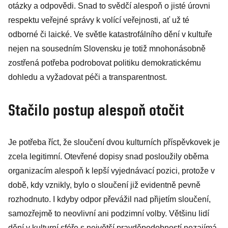
otázky a odpovědi. Snad to svědčí alespoň o jisté úrovni
respektu veřejné správy k volící veřejnosti, ať už té
odborné či laické. Ve světle katastrofálního dění v kultuře
nejen na sousedním Slovensku je totiž mnohonásobně
zostřená potřeba podrobovat politiku demokratickému
dohledu a vyžadovat péči a transparentnost.
Stačilo postup alespoň otočit
Je potřeba říct, že sloučení dvou kulturních příspěvkovek je
zcela legitimní. Otevřené dopisy snad posloužily oběma
organizacím alespoň k lepší vyjednávací pozici, protože v
době, kdy vznikly, bylo o sloučení již evidentně pevně
rozhodnuto. I kdyby odpor převážil nad přijetím sloučení,
samozřejmě to neovlivní ani podzimní volby. Většinu lidí
dění v kulturní sféře s největší pravděpodobností nezajímá.