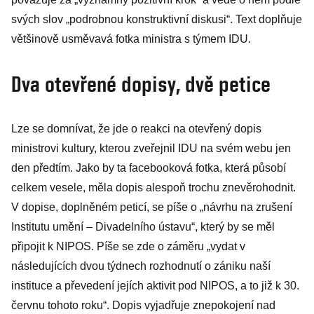
svých slov „podrobnou konstruktivní diskusi“. Text doplňuje
většinově usměvavá fotka ministra s týmem IDU.
Dva otevřené dopisy, dvě petice
Lze se domnívat, že jde o reakci na otevřený dopis
ministrovi kultury, kterou zveřejnil IDU na svém webu jen
den předtím. Jako by ta facebooková fotka, která působí
celkem vesele, měla dopis alespoň trochu znevěrohodnit.
V dopise, doplněném peticí, se píše o „návrhu na zrušení
Institutu umění – Divadelního ústavu“, který by se měl
připojit k NIPOS. Píše se zde o záměru „vydat v
následujících dvou týdnech rozhodnutí o zániku naší
instituce a převedení jejích aktivit pod NIPOS, a to již k 30.
červnu tohoto roku“. Dopis vyjadřuje znepokojení nad