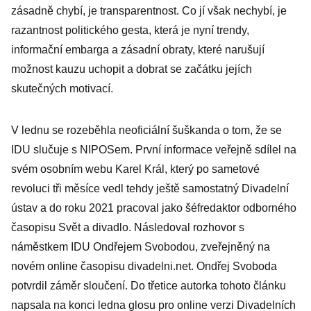
nejde o
zásadně chybí, je transparentnost. Co jí však nechybí, je
popularitu
razantnost politického gesta, která je nyní trendy,
informační embarga a zásadní obraty, které narušují
možnost kauzu uchopit a dobrat se začátku jejích
skutečných motivací.
V lednu se rozeběhla neoficiální šuškanda o tom, že se
IDU slučuje s NIPOSem. První informace veřejně sdílel na
svém osobním webu Karel Král, který po sametové
revoluci tři měsíce vedl tehdy ještě samostatný Divadelní
ústav a do roku 2021 pracoval jako šéfredaktor odborného
časopisu Svět a divadlo. Následoval rozhovor s
náměstkem IDU Ondřejem Svobodou, zveřejněný na
novém online časopisu divadelni.net. Ondřej Svoboda
potvrdil záměr sloučení. Do třetice autorka tohoto článku
napsala na konci ledna glosu pro online verzi Divadelních