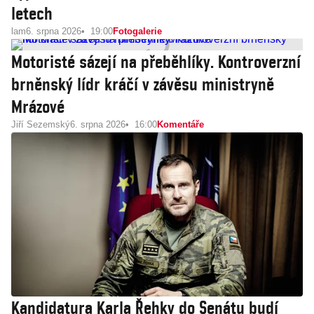
letech
lam
6. srpna 2026
19:00
Fotogalerie
Motoristé sázejí na přeběhlíky. Kontroverzní
brněnský lídr kráčí v závěsu ministryně
Mrázové
Jiří Sezemský
6. srpna 2026
16:00
Komentáře
Kandidatura Karla Řehky do Senátu budí