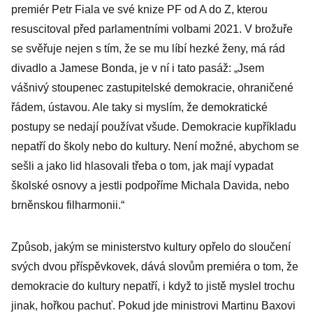
mění nájemce
premiér Petr Fiala ve své knize PF od A do Z, kterou
resuscitoval před parlamentními volbami 2021. V brožuře
se svěřuje nejen s tím, že se mu líbí hezké ženy, má rád
divadlo a Jamese Bonda, je v ní i tato pasáž: „Jsem
vášnivý stoupenec zastupitelské demokracie, ohraničené
řádem, ústavou. Ale taky si myslím, že demokratické
postupy se nedají používat všude. Demokracie kupříkladu
nepatří do školy nebo do kultury. Není možné, abychom se
sešli a jako lid hlasovali třeba o tom, jak mají vypadat
školské osnovy a jestli podpoříme Michala Davida, nebo
brněnskou filharmonii.“
Způsob, jakým se ministerstvo kultury opřelo do sloučení
svých dvou příspěvkovek, dává slovům premiéra o tom, že
demokracie do kultury nepatří, i když to jistě myslel trochu
jinak, hořkou pachuť. Pokud jde ministrovi Martinu Baxovi