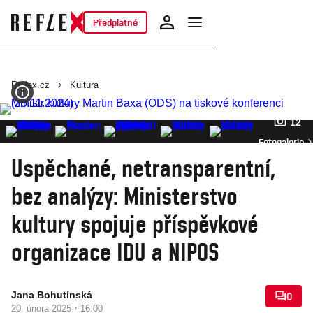
Předplatné
Reflex.cz
Kultura
12
Fotogalerie
Uspěchané, netransparentní,
bez analýzy: Ministerstvo
kultury spojuje příspěvkové
organizace IDU a NIPOS
Jana Bohutínská
0
·
20. února 2025
16:00