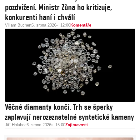
pozdvižení. Ministr Zůna ho kritizuje,
konkurenti haní i chválí
Viliam Buchert
6. srpna 2026
12:00
Komentáře
Věčné diamanty končí. Trh se šperky
zaplavují nerozeznatelné syntetické kameny
Jiří Holubec
6. srpna 2026
15:00
Zajímavosti