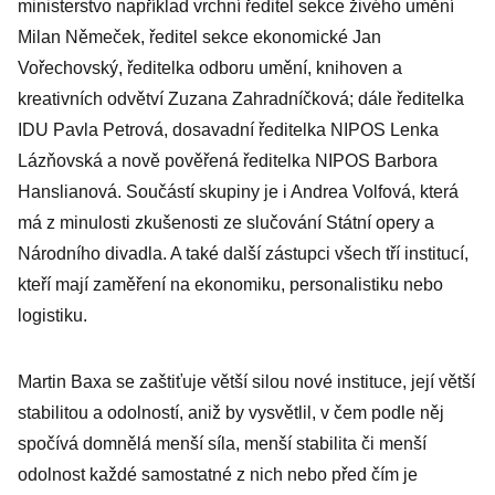
ministerstvo například vrchní ředitel sekce živého umění
Milan Němeček, ředitel sekce ekonomické Jan
Vořechovský, ředitelka odboru umění, knihoven a
kreativních odvětví Zuzana Zahradníčková; dále ředitelka
IDU Pavla Petrová, dosavadní ředitelka NIPOS Lenka
Lázňovská a nově pověřená ředitelka NIPOS Barbora
Hanslianová. Součástí skupiny je i Andrea Volfová, která
má z minulosti zkušenosti ze slučování Státní opery a
Národního divadla. A také další zástupci všech tří institucí,
kteří mají zaměření na ekonomiku, personalistiku nebo
logistiku.
Martin Baxa se zaštiťuje větší silou nové instituce, její větší
stabilitou a odolností, aniž by vysvětlil, v čem podle něj
spočívá domnělá menší síla, menší stabilita či menší
odolnost každé samostatné z nich nebo před čím je