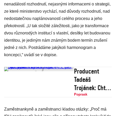
nenadálostí rozhodnutí, nejasnými informacemi o strategii,
ze které ministerstvo vychází, nad důvody rozhodnutí, nad
nedostatečnou naplánovaností celého procesu a jeho
překotností. „U tak složité záležitosti, jako je transformace
dvou různorodých institucí s vlastní, desítky let budovanou
identitou, je jediným nám známým bodem termín zrušení
jedné z nich. Postrádáme jakýkoli harmonogram a
koncepci,“ uvádí se v dopise.
Producent
Tadeáš
Trojánek: Chtěl
bych natočit
Poprask
českou verzi
Zaměstnankyně a zaměstnanci kladou otázky: „Proč má
Prci, prci,