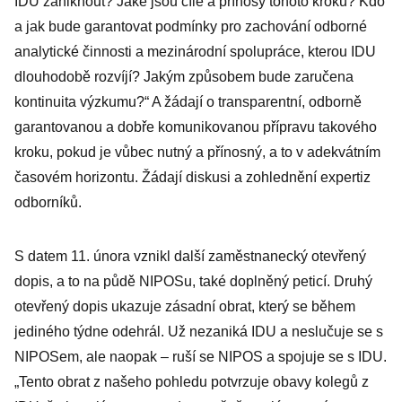
IDU zaniknout? Jaké jsou cíle a přínosy tohoto kroku? Kdo
prcičky, kde by
a jak bude garantovat podmínky pro zachování odborné
hrála Lucie
analytické činnosti a mezinárodní spolupráce, kterou IDU
Borhyová
dlouhodobě rozvíjí? Jakým způsobem bude zaručena
kontinuita výzkumu?“ A žádají o transparentní, odborně
garantovanou a dobře komunikovanou přípravu takového
kroku, pokud je vůbec nutný a přínosný, a to v adekvátním
časovém horizontu. Žádají diskusi a zohlednění expertiz
odborníků.
S datem 11. února vznikl další zaměstnanecký otevřený
dopis, a to na půdě NIPOSu, také doplněný peticí. Druhý
otevřený dopis ukazuje zásadní obrat, který se během
jediného týdne odehrál. Už nezaniká IDU a neslučuje se s
NIPOSem, ale naopak – ruší se NIPOS a spojuje se s IDU.
„Tento obrat z našeho pohledu potvrzuje obavy kolegů z