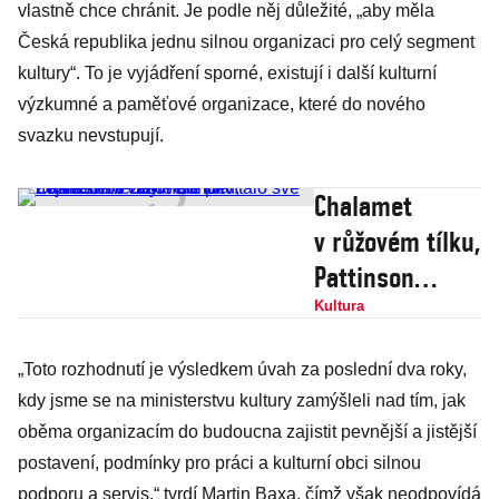
vlastně chce chránit. Je podle něj důležité, „aby měla
Česká republika jednu silnou organizaci pro celý segment
kultury“. To je vyjádření sporné, existují i další kulturní
výzkumné a paměťové organizace, které do nového
svazku nevstupují.
Chalamet
v růžovém tílku,
Pattinson
v černé bundě.
Kultura
Zasněžené
„Toto rozhodnutí je výsledkem úvah za poslední dva roky,
Berlinale
kdy jsme se na ministerstvu kultury zamýšleli nad tím, jak
přivítalo své
oběma organizacím do budoucna zajistit pevnější a jistější
největší hvězdy
postavení, podmínky pro práci a kulturní obci silnou
podporu a servis,“ tvrdí Martin Baxa, čímž však neodpovídá