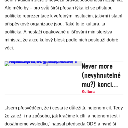
Ale mělo by – pro svůj širší přesah týkající se přístupu
politické reprezentace k veřejným institucím, jakými i státní
příspěvkové organizace jsou. Také to je kultura, ta
politická. A nestačí opakované ujišťování ministerstva i
ministra, že akce kulový blesk podle nich poslouží dobré
věci.
Never more
(nevyhnutelné
mu?) konci
Dejvické
Kultura
nádražky, oáze
„Jsem přesvědčen, že i cesta je důležitá, nejenom cíl. Tedy
levného piva a
že záleží i na způsobu, jak kráčíme k cíli, a nejenom jestli
bigbítů, která
dosáhneme výsledku,“ napsal předseda ODS a nynější