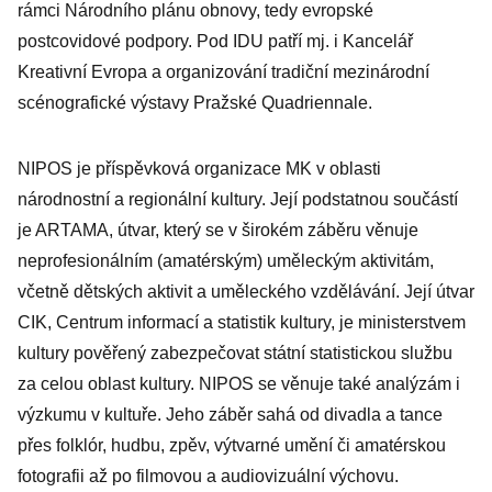
rámci Národního plánu obnovy, tedy evropské
postcovidové podpory. Pod IDU patří mj. i Kancelář
Kreativní Evropa a organizování tradiční mezinárodní
scénografické výstavy Pražské Quadriennale.
NIPOS je příspěvková organizace MK v oblasti
národnostní a regionální kultury. Její podstatnou součástí
je ARTAMA, útvar, který se v širokém záběru věnuje
neprofesionálním (amatérským) uměleckým aktivitám,
včetně dětských aktivit a uměleckého vzdělávání. Její útvar
CIK, Centrum informací a statistik kultury, je ministerstvem
kultury pověřený zabezpečovat státní statistickou službu
za celou oblast kultury. NIPOS se věnuje také analýzám i
výzkumu v kultuře. Jeho záběr sahá od divadla a tance
přes folklór, hudbu, zpěv, výtvarné umění či amatérskou
fotografii až po filmovou a audiovizuální výchovu.