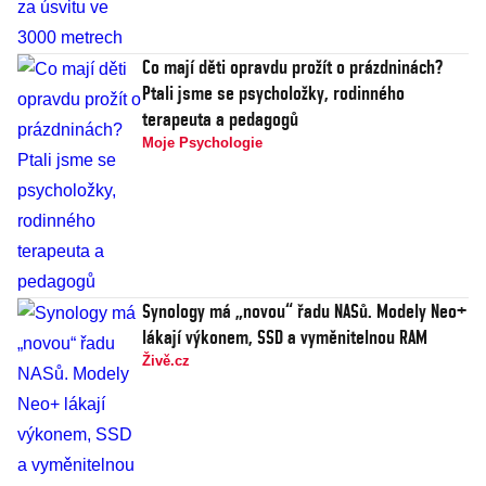
Co mají děti opravdu prožít o prázdninách?
Ptali jsme se psycholožky, rodinného
terapeuta a pedagogů
Moje Psychologie
Synology má „novou“ řadu NASů. Modely Neo+
lákají výkonem, SSD a vyměnitelnou RAM
Živě.cz