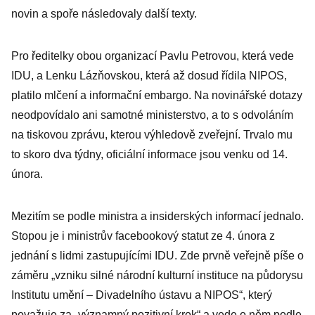
novin a spoře následovaly další texty.
Pro ředitelky obou organizací Pavlu Petrovou, která vede
IDU, a Lenku Lázňovskou, která až dosud řídila NIPOS,
platilo mlčení a informační embargo. Na novinářské dotazy
neodpovídalo ani samotné ministerstvo, a to s odvoláním
na tiskovou zprávu, kterou výhledově zveřejní. Trvalo mu
to skoro dva týdny, oficiální informace jsou venku od 14.
února.
Mezitím se podle ministra a insiderských informací jednalo.
Stopou je i ministrův facebookový statut ze 4. února z
jednání s lidmi zastupujícími IDU. Zde prvně veřejně píše o
záměru „vzniku silné národní kulturní instituce na půdorysu
Institutu umění – Divadelního ústavu a NIPOS“, který
považuje za „významný pozitivní krok“ a vede o něm podle