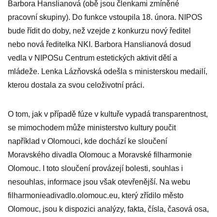
Barbora Hanslianová (obě jsou členkami zmíněné
pracovní skupiny). Do funkce vstoupila 18. února. NIPOS
bude řídit do doby, než vzejde z konkurzu nový ředitel
nebo nová ředitelka NKI. Barbora Hanslianová dosud
vedla v NIPOSu Centrum estetických aktivit dětí a
mládeže. Lenka Lázňovská odešla s ministerskou medailí,
kterou dostala za svou celoživotní práci.
O tom, jak v případě fúze v kultuře vypadá transparentnost,
se mimochodem může ministerstvo kultury poučit
například v Olomouci, kde dochází ke sloučení
Moravského divadla Olomouc a Moravské filharmonie
Olomouc. I toto sloučení provázejí bolesti, souhlas i
nesouhlas, informace jsou však otevřenější. Na webu
filharmonieadivadlo.olomouc.eu, který zřídilo město
Olomouc, jsou k dispozici analýzy, fakta, čísla, časová osa,