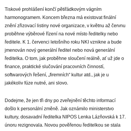
Tiskové prohlášení končí pětiřádkovým vágním
harmonogramem. Koncem března má existovat finální
znění zřizovací listiny nové organizace, v květnu až červnu
proběhne výběrové řízení na nové místo ředitelky nebo
ředitele. K 1. červenci letošního roku NKI vznikne a bude
jmenován nový generální ředitel nebo nová generální
ředitelka. O tom, jak proběhne sloučení reálně, ať už jde o
finance, praktické slučování pracovních činností,
softwarových řešení, „firemních“ kultur atd., jak je u
jakékoliv fúze nutné, ani slovo.
Dodejme, že jen tři dny po zveřejnění těchto informací
došlo k personální změně. Jak oznámilo ministerstvo
kultury, dosavadní ředitelka NIPOS Lenka Lázňovská k 17.
únoru rezignovala. Novou pověřenou ředitelkou se stala