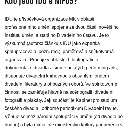
Kdo jsou IDU a NIPOS?
IDU je příspěvková organizace MK v oblasti
profesionálního umění spojená ze dvou částí: novějšího
Institutu umění a staršího Divadelního ústavu. Je to
výzkumná (autorka článku s IDU jako expertka
spolupracovala, pozn. red.), paměťová a sbírkotvorná
organizace. Pracuje v oblastech bibliografie a
dokumentace divadla a široce pojatých performing arts,
disponuje divadelní knihovnou s obsáhlým fondem
divadelní literatury a příbuzných oborů. Ve sbírkotvorné
činnosti se zaměřuje hlavně na scénografii, divadelní
fotografii a plakáty. Její součástí je Kabinet pro studium
českého divadla i odborné periodikum Divadelní revue.
Věnuje se mezinárodní spolupráci v umění (od divadla po
hudbu) a byla mimo jiné ministerstvu kultury partnerem i v