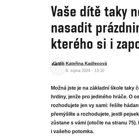
Vaše dítě taky n
nasadit prázdni
kterého si i zap
Kateřina Kadlecová
·
9. srpna 2024
13:10
Možná jste je na základní škole taky č
hrdiny, jenže pro jediného hráče. O os
rozhodujete jen vy sami: řešíte hádan
přemýšlíte a rozhodujete, jestli pejs
zůstane s vámi (otočte na stranu 75).
i vašeho potomka.