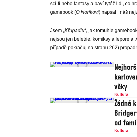
sci-fi nebo fantasy a baví tytéž lidi, 
gamebook (
O Norikovi
) napsal i náš ne
Jsem „
Křupadlu
“, jak tomuhle gamebook
nejsou jen beletrie, komiksy a leporela.
případě pokračuj na stranu 262) propadn
Nejhorš
karlova
věky
Kultura
Žádná k
Bridger
od famí
Kultura