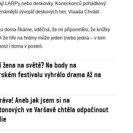
co hrají LARPy nebo deskovky. Koneckonců pohádkový
jznámější vývojář deskových her, Vlaada Chvátil.
u doma říkáme, vděčná, že mi připomnělo, že knížky
 A že hře na hrdiny může jeden (nebo jedna – v tom
out i doma v posteli.
í žena na světě? Na body na
rském festivalu vyhrálo drama Až na
ráva! Aneb jak jsem si na
tonových ve Varšavě chtěla odpočinout
lie