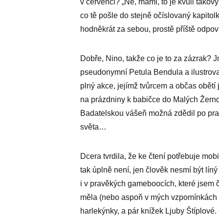
v červenci? „Ne, mami, to je kvůli takový
co tě pošle do stejně očíslovaný kapitol
hodněkrát za sebou, prostě příště odpoví
Dobře, Nino, takže co je to za zázrak?
pseudonymní Petula Bendula a ilustrov
plný akce, jejímž tvůrcem a občas obětí je
na prázdniny k babičce do Malých Žerno
Badatelskou vášeň možná zdědil po prap
světa…
Dcera tvrdila, že ke čtení potřebuje mobi
tak úplně není, jen člověk nesmí být líný
i v pravěkých gameboocích, které jsem č
měla (nebo aspoň v mých vzpomínkách má
harlekýnky, a pár knížek Ljuby Štíplové