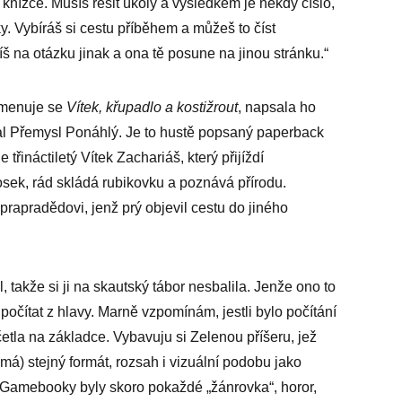
 knížce. Musíš řešit úkoly a výsledkem je někdy číslo,
ky. Vybíráš si cestu příběhem a můžeš to číst
š na otázku jinak a ona tě posune na jinou stránku.“
 Jmenuje se
Vítek, křupadlo a kostižrout
, napsala ho
al Přemysl Ponáhlý. Je to hustě popsaný paperback
 třináctiletý Vítek Zachariáš, který přijíždí
sek, rád skládá rubikovku a poznává přírodu.
rapradědovi, jenž prý objevil cestu do jiného
l, takže si ji na skautský tábor nesbalila. Jenže ono to
 počítat z hlavy. Marně vzpomínám, jestli bylo počítání
etla na základce. Vybavuju si Zelenou příšeru, jež
) stejný formát, rozsah i vizuální podobu jako
. Gamebooky byly skoro pokaždé „žánrovka“, horor,