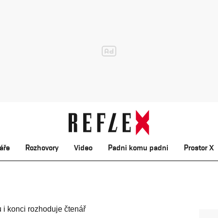
áře
Rozhovory
Video
Padni komu padni
Prostor X