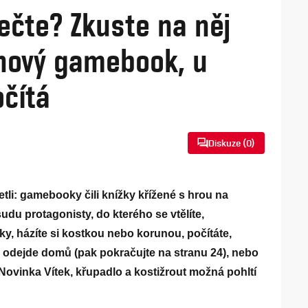
ečte? Zkuste na něj
nový gamebook, u
očítá
Diskuze (
0
)
etli: gamebooky čili knížky křížené s hrou na
udu protagonisty, do kterého se vtělíte,
ky, házíte si kostkou nebo korunou, počítáte,
ek odejde domů (pak pokračujte na stranu 24), nebo
 Novinka Vítek, křupadlo a kostižrout možná pohltí