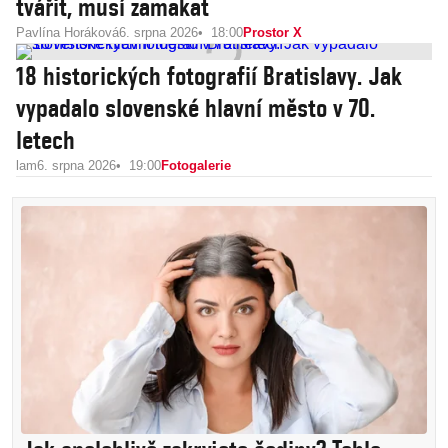
tvářit, musí zamakat
Pavlína Horáková
6. srpna 2026
18:00
Prostor X
18 historických fotografií Bratislavy. Jak
vypadalo slovenské hlavní město v 70.
letech
lam
6. srpna 2026
19:00
Fotogalerie