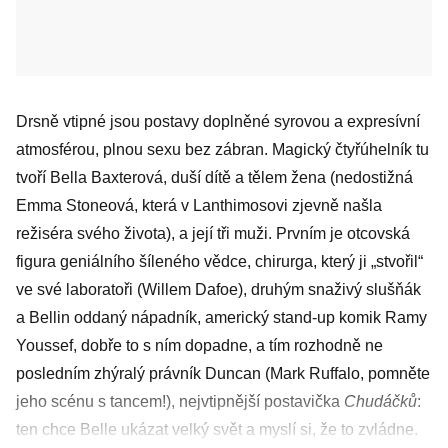
Drsně vtipné jsou postavy doplněné syrovou a expresívní
atmosférou, plnou sexu bez zábran. Magický čtyřúhelník tu
tvoří Bella Baxterová, duší dítě a tělem žena (nedostižná
Emma Stoneová, která v Lanthimosovi zjevně našla
režiséra svého života), a její tři muži. Prvním je otcovská
figura geniálního šíleného vědce, chirurga, který ji „stvořil“
ve své laboratoři (Willem Dafoe), druhým snaživý slušňák
a Bellin oddaný nápadník, americký stand-up komik Ramy
Youssef, dobře to s ním dopadne, a tím rozhodně ne
posledním zhýralý právník Duncan (Mark Ruffalo, pomněte
jeho scénu s tancem!), nejvtipnější postavička
Chudáčků
:
ten chce Belle ukázat velký svět a myslí si, že to zvládne.