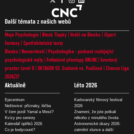
Další témata z našich webů
Moje Psychologie
Blesk Tlapky
Hráči na Blesku
iSport
Fantasy
Spotřebitelské testy
Blesku
Nemovitosti
Psychologika - podcast rozbíjející
psychologické mýty
Fotbalové přestupy ONLINE
Eventový
prostor Level 9
OKTAGON 92: Szabová vs. Pudilová
Chance Liga
2026/27
Aktuálně
Léto 2026
Epicentrum
Karlovarský filmový festival
Neštovice: příznaky, léčba
2026
V čem jezdí Yamal a Mesii?
Znamení, že jste potkali
Kvízy pro seniory
někoho z minulého života
Kalendář úplňků 2026
Astronomické úkazy 2026:
Co je bodycount?
zatmění slunce a další