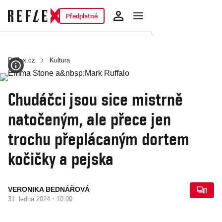
Předplatné
Reflex.cz
Kultura
Chudáčci jsou sice mistrně
natočeným, ale přece jen
trochu přeplácaným dortem
kočičky a pejska
VERONIKA BEDNÁŘOVÁ
1
·
31. ledna 2024
10:00