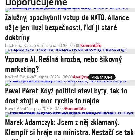
Doporučujeme
Zalužnyj zpochybnil vstup do NATO. Aliance
už je jen iluzí bezpečnosti, řídí ji staré
doktríny
Ekaterina Kanakova
7. srpna 2026
06:00
Komentáře
Vzpoura AI. Reálná hrozba, nebo šikovný
marketing?
Kryštof Pavelka
7. srpna 2026
08:00
Analýza
Pavel Páral: Když politici staví byty, tak to
dost stojí a moc rychle to nejde
Pavel Páral
7. srpna 2026
07:00
Komentáře
Marek Adamczyk: Jsem z něj zklamaný.
Klempíř si hraje na ministra. Nestačí se tak