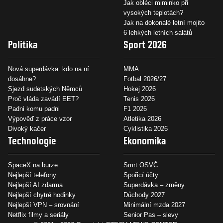
Jak obléci miminko při
vysokých teplotách?
Jak na dokonalé letní mojito
6 lehkých letních salátů
Politika
Sport 2026
Nová superdávka: kdo na ní
MMA
dosáhne?
Fotbal 2026/27
Sjezd sudetských Němců
Hokej 2026
Proč vláda zavádí EET?
Tenis 2026
Padni komu padni
F1 2026
Výpověď z práce vzor
Atletika 2026
Divoký kačer
Cyklistika 2026
Technologie
Ekonomika
SpaceX na burze
Smrt OSVČ
Nejlepší telefony
Spořicí účty
Nejlepší AI zdarma
Superdávka – změny
Nejlepší chytré hodinky
Důchody 2027
Nejlepší VPN – srovnání
Minimální mzda 2027
Netflix filmy a seriály
Senior Pas – slevy