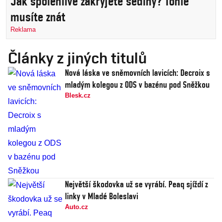
Jak spolehlivě zakryjete šediny? Tohle
musíte znát
Reklama
Články z jiných titulů
Nová láska ve sněmovních lavicích: Decroix s
mladým kolegou z ODS v bazénu pod Sněžkou
Blesk.cz
Největší škodovka už se vyrábí. Peaq sjíždí z
linky v Mladé Boleslavi
Auto.cz