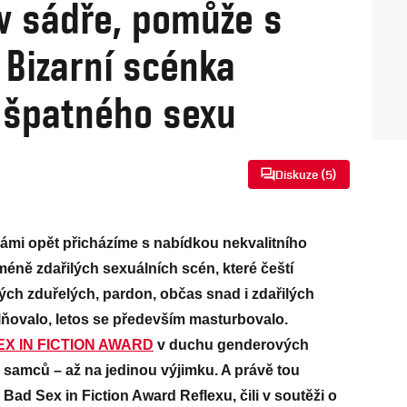
v sádře, pomůže s
Bizarní scénka
k špatného sexu
Diskuze (
5
)
 vámi opět přicházíme s nabídkou nekvalitního
ně zdařilých sexuálních scén, které čeští
vých zduřelých, pardon, občas snad i zdařilých
ilňovalo, letos se především masturbovalo.
EX IN FICTION AWARD
v duchu genderových
samců – až na jedinou výjimku. A právě tou
Bad Sex in Fiction Award Reflexu, čili v soutěži o