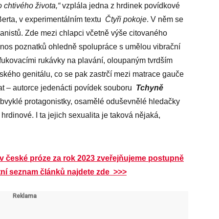
o chtivého života,“
vzplála jedna z hrdinek povídkové
Berta, v experimentálním textu
Čtyři pokoje
. V něm se
anistů. Zde mezi chlapci včetně výše citovaného
nos poznatků ohledně spolupráce s umělou vibrační
ukovacími rukávky na plavání, oloupaným tvrdším
kého genitálu, co se pak zastrčí mezi matrace gauče
t – autorce jedenácti povídek souboru
Tchyně
obvyklé protagonistky, osamělé oduševnělé hledačky
hrdinové. I ta jejich sexualita je taková nějaká,
 v české próze za rok 2023 zveřejňujeme postupně
ní seznam článků najdete zde >>>