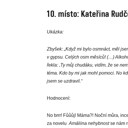
10. místo: Kateřina Rud
Ukázka:
Zbyšek: „Když mi bylo osmnáct, měl jse
v gypsu. Celých osm měsíců! (…) Alkoho
řekla: ,Ty můj chudáku, vidím, že se nemůž
téma. Kdo by mi jak mohl pomoci. No kd
jsem se uzdravil.“
Hodnocení:
No brrr! Fůůůj! Máma?! Noční můra, inc
za novelu
Amáliina nehybnost
se nám r