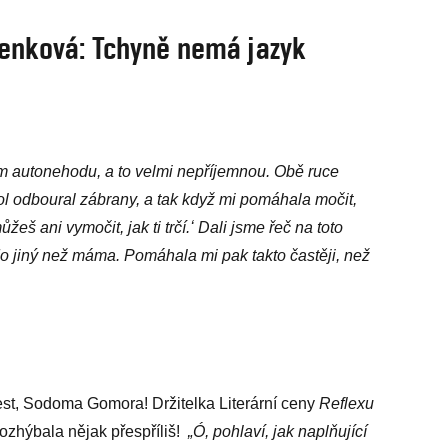
čenková: Tchyně nemá jazyk
m autonehodu, a to velmi nepříjemnou. Obě ruce
l odboural zábrany, a tak když mi pomáhala močit,
eš ani vymočit, jak ti trčí.ʻ Dali jsme řeč na toto
o jiný než máma. Pomáhala mi pak takto častěji, než
est, Sodoma Gomora! Držitelka Literární ceny
Reflexu
ozhýbala nějak přespříliš!
„Ó, pohlaví, jak naplňující