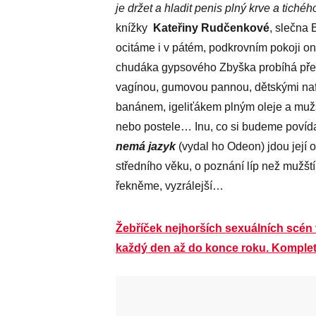
je držet a hladit penis plný krve a tichéh
knížky
Kateřiny Rudčenkové
, slečna 
ocitáme i v pátém, podkrovním pokoji on
chudáka gypsového Zbyška probíhá pře
vagínou, gumovou pannou, dětskými naf
banánem, igeliťákem plným oleje a mužs
nebo postele… Inu, co si budeme povída
nemá jazyk
(vydal ho Odeon) jdou její 
středního věku, o poznání líp než mužští 
řekněme, vyzrálejší…
Žebříček nejhorších sexuálních scén
každý den až do konce roku. Komplet