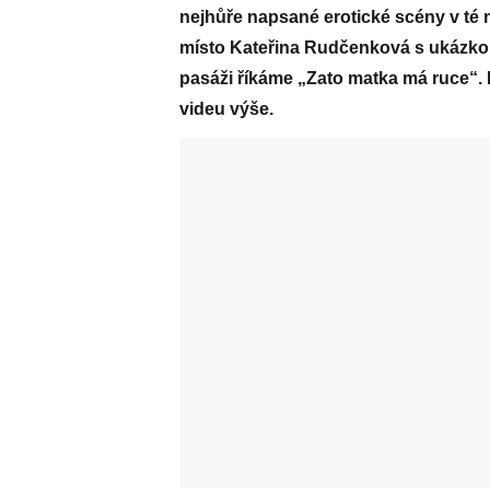
nejhůře napsané erotické scény v té 
místo Kateřina Rudčenková s ukázko
pasáži říkáme „Zato matka má ruce“.
videu výše.