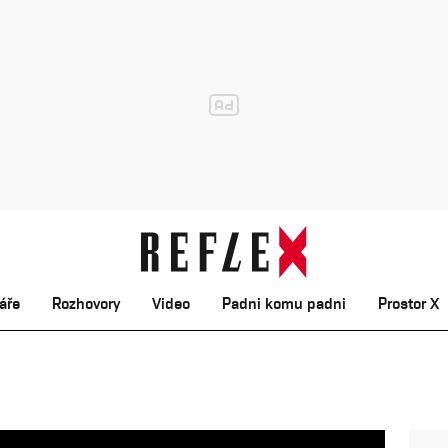
áře
Rozhovory
Video
Padni komu padni
Prostor X