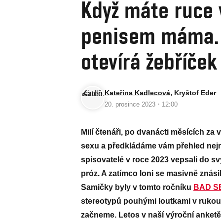
Když máte ruce 
penisem máma. 
otevírá žebříče
,
Kateřina Kadlecová
Kryštof Eder
·
20. prosince 2023
12:00
Milí čtenáři, po dvanácti měsících za
sexu a předkládáme vám přehled nejmé
spisovatelé v roce 2023 vepsali do s
próz. A zatímco loni se masivně znás
Samičky byly v tomto ročníku
BAD S
stereotypů pouhými loutkami v rukou 
začneme. Letos v naší výroční anketě 