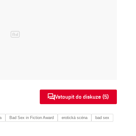
Vstoupit do diskuze (5)
a
Bad Sex in Fiction Award
erotická scéna
bad sex