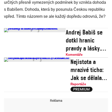
určitých přesně vymezených podmínek by vznikla dohoda
s Babišem. Dohoda, která by posunula Českou republiku
vpřed. Tímto názorem se ale každý dopředu odrovná, že?
Andrej Babiš se
dotkl hranic
pravdy a lásky.
Stále ale má
Komentáře
Nejistota a
problém... Je
mrazivé ticho:
Andrej Babiš
Jak se dělala
sametová
Reportáže
revoluce v
okrese s
ozbrojenou