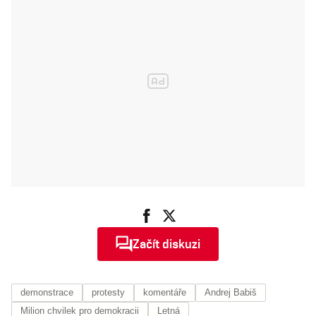
vojenskou
posádkou
Začít diskuzi
demonstrace
protesty
komentáře
Andrej Babiš
Milion chvilek pro demokracii
Letná