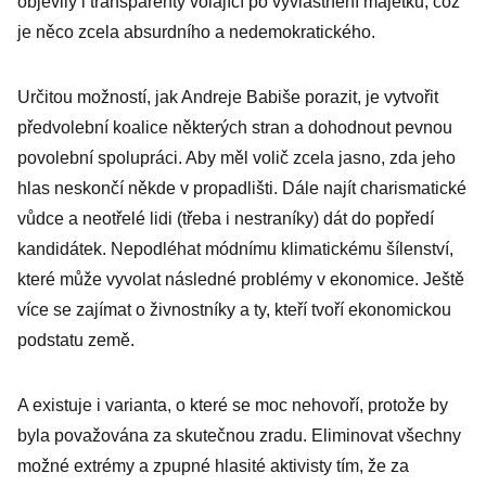
objevily i transparenty volající po vyvlastnění majetku, což
je něco zcela absurdního a nedemokratického.
Určitou možností, jak Andreje Babiše porazit, je vytvořit
předvolební koalice některých stran a dohodnout pevnou
povolební spolupráci. Aby měl volič zcela jasno, zda jeho
hlas neskončí někde v propadlišti. Dále najít charismatické
vůdce a neotřelé lidi (třeba i nestraníky) dát do popředí
kandidátek. Nepodléhat módnímu klimatickému šílenství,
které může vyvolat následné problémy v ekonomice. Ještě
více se zajímat o živnostníky a ty, kteří tvoří ekonomickou
podstatu země.
A existuje i varianta, o které se moc nehovoří, protože by
byla považována za skutečnou zradu. Eliminovat všechny
možné extrémy a zpupné hlasité aktivisty tím, že za