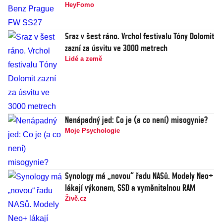
HeyFomo
Sraz v šest ráno. Vrchol festivalu Tóny Dolomit
zazní za úsvitu ve 3000 metrech
Lidé a země
Nenápadný jed: Co je (a co není) misogynie?
Moje Psychologie
Synology má „novou“ řadu NASů. Modely Neo+
lákají výkonem, SSD a vyměnitelnou RAM
Živě.cz