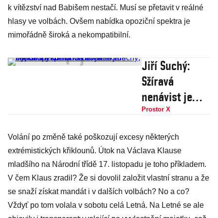
k vítězství nad Babišem nestačí. Musí se přetavit v reálné
hlasy ve volbách. Ovšem nabídka opoziční spektra je
mimořádně široká a nekompatibilní.
Jiří Suchý:
Sžíravá
nenávist je
česká
Prostor X
specialita. Já
Volání po změně také poškozují excesy některých
donašečům
extrémistických křiklounů. Útok na Václava Klause
odpustil a
mladšího na Národní třídě 17. listopadu je toho příkladem.
komunistům
V čem Klaus zradil? Že si dovolil založit vlastní stranu a že
jsem vděčný,
se snaží získat mandát i v dalších volbách? No a co?
žije se mi líp
Vždyť po tom volala v sobotu celá Letná. Na Letné se ale