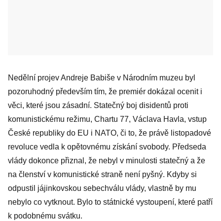
Nedělní projev Andreje Babiše v Národním muzeu byl
pozoruhodný především tím, že premiér dokázal ocenit i
věci, které jsou zásadní. Statečný boj disidentů proti
komunistickému režimu, Chartu 77, Václava Havla, vstup
České republiky do EU i NATO, či to, že právě listopadové
revoluce vedla k opětovnému získání svobody. Předseda
vlády dokonce přiznal, že nebyl v minulosti statečný a že
na členství v komunistické straně není pyšný. Kdyby si
odpustil jájinkovskou sebechválu vlády, vlastně by mu
nebylo co vytknout. Bylo to státnické vystoupení, které patří
k podobnému svátku.