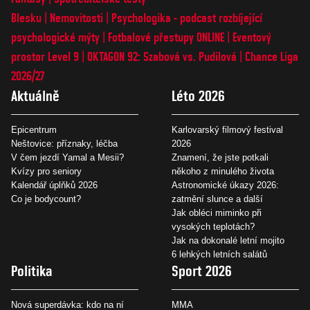
Blesku
Nemovitosti
Psychologika - podcast rozbíjející
psychologické mýty
Fotbalové přestupy ONLINE
Eventový
prostor Level 9
OKTAGON 92: Szabová vs. Pudilová
Chance Liga
2026/27
Aktuálně
Léto 2026
Epicentrum
Karlovarský filmový festival
Neštovice: příznaky, léčba
2026
V čem jezdí Yamal a Mesii?
Znamení, že jste potkali
Kvízy pro seniory
někoho z minulého života
Kalendář úplňků 2026
Astronomické úkazy 2026:
Co je bodycount?
zatmění slunce a další
Jak obléci miminko při
vysokých teplotách?
Jak na dokonalé letní mojito
6 lehkých letních salátů
Politika
Sport 2026
Nová superdávka: kdo na ní
MMA