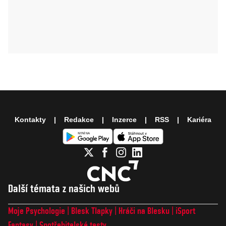
Kontakty
Redakce
Inzerce
RSS
Kariéra
Další témata z našich webů
Moje Psychologie
Blesk Tlapky
Hráči na Blesku
iSport
Fantasy
Spotřebitelské testy