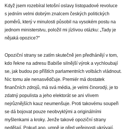
Když jsem rozebíral letošní oslavy listopadové revoluce
s jedním velmi dobrým znalcem českých politických
poměrů, který v minulosti působil na vysokém postu na
jednom ministerstvu, položil mi jízlivou otázku: „Tady je
nějaká opozice?“
Opoziční strany se zatím skutečně jen předhánějí v tom,
kdo řekne na adresu Babiše silnější výrok a vychloubají
se, jak budou po příštích parlamentních volbách vládnout.
Nic tomu ale nenasvědčuje. Premiér má dostatek
finančních zdrojů, má svá média, je velmi činorodý, je to
zdatný populista a jeho elektorát se ani vlivem
nejrůznějších kauz neumenšuje. Proti takovému soupeři
se dá bojovat pouze neobvyklými a originálními
myšlenkami a kroky. Jenže takové opoziční strany
nedělají. Pokud ano, umně je před veřejnosti ukrývají.