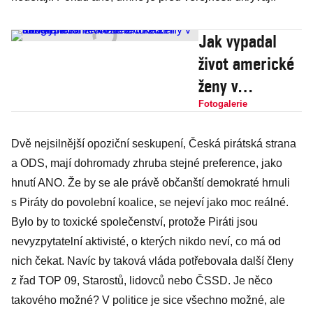
Jak vypadal
život americké
ženy v
domácnosti ve
Fotogalerie
40. letech 20.
Dvě nejsilnější opoziční seskupení, Česká pirátská strana
století?
a ODS, mají dohromady zhruba stejné preference, jako
Prohlédněte si
hnutí ANO. Že by se ale právě občanští demokraté hrnuli
unikátní
s Piráty do povolební koalice, se nejeví jako moc reálné.
fotografie
Bylo by to toxické společenství, protože Piráti jsou
nevyzpytatelní aktivisté, o kterých nikdo neví, co má od
nich čekat. Navíc by taková vláda potřebovala další členy
z řad TOP 09, Starostů, lidovců nebo ČSSD. Je něco
takového možné? V politice je sice všechno možné, ale