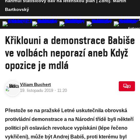
nahrnul statisícový dav na letenskou pláň
| Zdroj: Martin
Bartkovský
Fotoga
Křiklouni a demonstrace Babiše
ve volbách neporazí aneb Když
opozice je mdlá
Viliam Buchert
0
·
19. listopadu 2019
11:20
Přestože se na pražské Letné uskutečnila obrovská
protivládní demonstrace a na Národní třídě byli někteří
politici při oslavách revoluce vypískáni (lépe řečeno
vykřičeni), může být Andrej Babiš, proti kterému byl