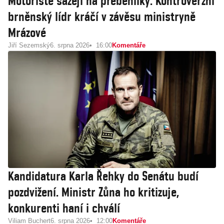
Motoristé sázejí na přeběhlíky. Kontroverzní
brněnský lídr kráčí v závěsu ministryně
Mrázové
Jiří Sezemský
6. srpna 2026
16:00
Komentáře
Kandidatura Karla Řehky do Senátu budí
pozdvižení. Ministr Zůna ho kritizuje,
konkurenti haní i chválí
Viliam Buchert
6. srpna 2026
12:00
Komentáře