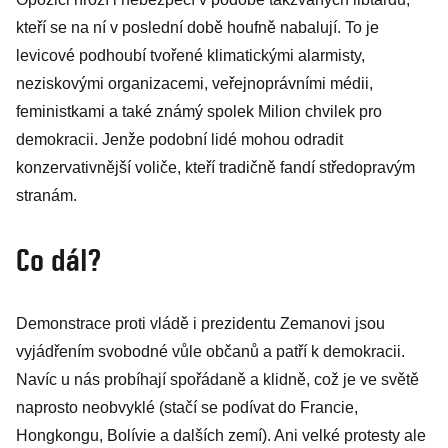
kontroverzní
kteří se na ní v poslední době houfně nabalují. To je
video o svobodě
levicové podhoubí tvořené klimatickými alarmisty,
neziskovými organizacemi, veřejnoprávními médii,
feministkami a také známý spolek Milion chvilek pro
demokracii. Jenže podobní lidé mohou odradit
konzervativnější voliče, kteří tradičně fandí středopravým
stranám.
Co dál?
Demonstrace proti vládě i prezidentu Zemanovi jsou
vyjádřením svobodné vůle občanů a patří k demokracii.
Navíc u nás probíhají spořádaně a klidně, což je ve světě
naprosto neobvyklé (stačí se podívat do Francie,
Hongkongu, Bolívie a dalších zemí). Ani velké protesty ale