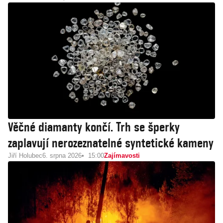
Věčné diamanty končí. Trh se šperky
zaplavují nerozeznatelné syntetické kameny
Jiří Holubec
6. srpna 2026
15:00
Zajímavosti