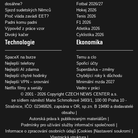
dosáhne?
Fotbal 2026/27
Sjezd sudetských Němců
Hokej 2026
Proč vláda zavádí EET?
Tenis 2026
Padni komu padni
F1 2026
Výpověď z práce vzor
Atletika 2026
Divoký kačer
Cyklistika 2026
Technologie
Ekonomika
SpaceX na burze
Temu a clo
Nejlepší telefony
Spořicí účty
Nejlepší AI zdarma
Superdávka – změny
Nejlepší chytré hodinky
Chybějící roky k důchodu
Nejlepší VPN – srovnání
Minimální mzda 2027
Netflix filmy a seriály
Vedro v práci
© 2001 - 2026 Copyright
CZECH NEWS CENTER a.s.
se sídlem náměstí Marie Schmolkové 3493/1, 100 00 Praha 10 -
Strašnice, IČO: 02346826, zapsána v OR, sp.zn. B 19490 a dodavatelé
obsahu
Autorská práva k publikovaným materiálům
Podmínky pro užívání služby informační společnosti
Informace o zpracování osobních údajů
Cookies
Nastavení soukromí
Vlastnická struktura