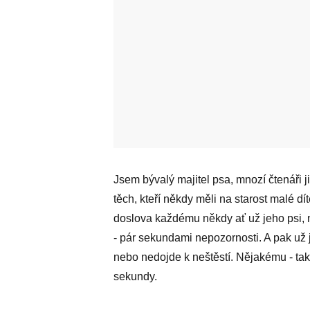
Jsem bývalý majitel psa, mnozí čtenáři ji
těch, kteří někdy měli na starost malé dí
doslova každému někdy ať už jeho psi, ne
- pár sekundami nepozornosti. A pak už je
nebo nedojde k neštěstí. Nějakému - ta
sekundy.