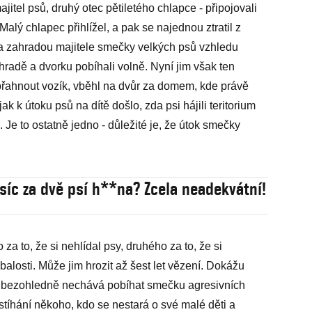
jitel psů, druhý otec pětiletého chlapce - připojovali
alý chlapec přihlížel, a pak se najednou ztratil z
a zahradou majitele smečky velkých psů vzhledu
adě a dvorku pobíhali volně. Nyní jim však ten
řipřahnout vozík, vběhl na dvůr za domem, kde právě
k útoku psů na dítě došlo, zda psi hájili teritorium
Je to ostatně jedno - důležité je, že útok smečky
tisíc za dvě psí h**na? Zcela neadekvátní!
za to, že si nehlídal psy, druhého za to, že si
balosti. Může jim hrozit až šest let vězení. Dokážu
o bezohledně nechává pobíhat smečku agresivních
tíhání někoho, kdo se nestará o své malé děti a