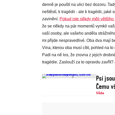
denně je pouští na ulici bez dozoru. Ta
neštěstí, k tragédii - ale k tragédii, ja
zavinění.
Pokud jste někdy měli většího
že se někdy na pár momentů vymkli vaší k
vaší osoby, ale vašeho anděla strážného
mi přijde nespravedlivé. Oba dva mají 
Vina, kterou oba musí cítit, pohled na to
Padl na ně los, že zrovna z jejich drobn
tragédie. Zaslouží za to opravdu zavřít?
Psi jso
Čemu v
Věda