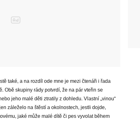
stě také, a na rozdíl ode mne je mezi čtenáři i řada
tě. Obě skupiny rády potvrdí, že na pár vteřin se
bo jeho malé děti ztratily z dohledu. Vlastní „vinou“
n záleželo na štěstí a okolnostech, jestli dojde,
kovému, jaké může malé dítě či pes vyvolat během