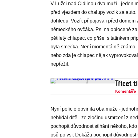
V Lužci nad Cidlinou dva muži - jeden ma
před vjezdem do chalupy vozík za auto. M
dohledu. Vozík připojovali před domem 
německého ovčáka. Psi na oplocené zahr
pětiletý chlapec, co přišel s tatínkem p
byla smečka. Není momentálně známo, jak 
nebo zda je chlapec nějak vyprovokoval. 
nepřežil.
Třicet 
Komentáře
Nyní policie obvinila oba muže - jednoho 
nehlídal dítě - ze zločinu usmrcení z ned
pochopit důvodnost stíhání někoho, kd
psů po vsi. Dokážu pochopit důvodnost s