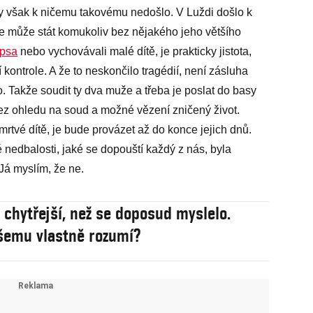
dy však k ničemu takovému nedošlo. V Luždi došlo k
ké se může stát komukoliv bez nějakého jeho většího
 psa
nebo vychovávali malé dítě, je prakticky jistota,
ontrole. A že to neskončilo tragédií, není zásluha
. Takže soudit ty dva muže a třeba je poslat do basy
bez ohledu na soud a možné vězení zničený život.
 mrtvé dítě, je bude provázet až do konce jejich dnů.
é nedbalosti, jaké se dopouští každý z nás, byla
 Já myslím, že ne.
u chytřejší, než se doposud myslelo.
šemu vlastně rozumí?