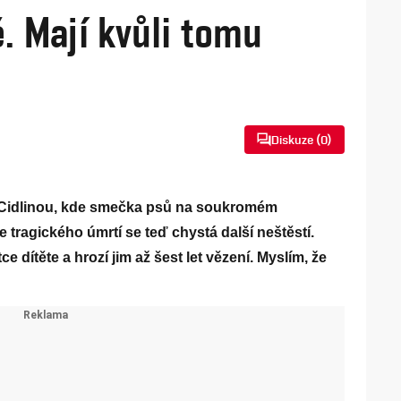
ě. Mají kvůli tomu
Diskuze (
0
)
d Cidlinou, kde smečka psů na soukromém
tragického úmrtí se teď chystá další neštěstí.
tce dítěte a hrozí jim až šest let vězení. Myslím, že