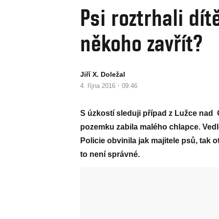
Psi roztrhali dít
někoho zavřít?
Jiří X. Doležal
·
4. října 2016
09:46
S úzkostí sleduji případ z Lužce na
pozemku zabila malého chlapce. Vedle 
Policie obvinila jak majitele psů, tak o
to není správné.