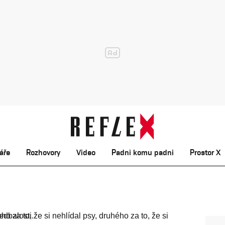
áře
Rozhovory
Video
Padni komu padni
Prostor X