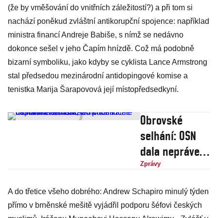
(že by vměšování do vnitřních záležitostí?) a při tom si
nachází poněkud zvláštní antikorupční spojence: například
ministra financí Andreje Babiše, s nímž se nedávno
dokonce sešel v jeho Čapím hnízdě. Což má podobně
bizarní symboliku, jako kdyby se cyklista Lance Armstrong
stal předsedou mezinárodní antidopingové komise a
tenistka Marija Šarapovová její místopředsedkyní.
Obrovské
selhání: OSN
dala neprávem
saúdského
Zprávy
podnikatele na
A do třetice všeho dobrého: ­Andrew Schapiro minulý týden
listinu
přímo v brněnské mešitě vyjádřil podporu šéfovi českých
teroristů, ten