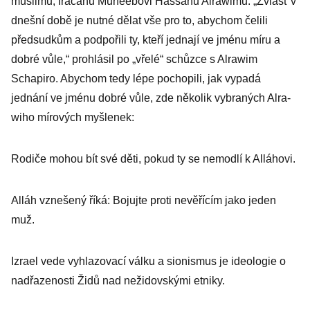
muslimů, Iráčanu Muneebovi Hassanu Alrawimu. „Zvlášť v
chce tučné
dnešní době je nutné dělat vše pro to, abychom čelili
odškodnění
předsudkům a podpořili ty, kteří jednají ve jménu míru a
dobré vůle,“ prohlásil po „vřelé“ schůzce s Alrawim
Schapiro. Abychom tedy lépe pochopili, jak vypadá
jednání ve jménu dobré vůle, zde několik vybraných Alra­
wiho mírových myšlenek:
Rodiče mohou bít své děti, pokud ty se nemodlí k Alláhovi.
Alláh vznešený říká: Bojujte proti nevěřícím jako jeden
muž.
Izrael vede vyhlazovací válku a sio­nismus je ideologie o
nadřazenosti Židů nad nežidovskými etniky.