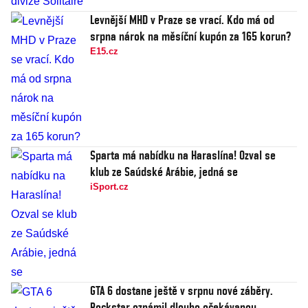
Levnější MHD v Praze se vrací. Kdo má od
srpna nárok na měsíční kupón za 165 korun?
E15.cz
Sparta má nabídku na Haraslína! Ozval se
klub ze Saúdské Arábie, jedná se
iSport.cz
GTA 6 dostane ještě v srpnu nové záběry.
Rockstar oznámil dlouho očekávanou