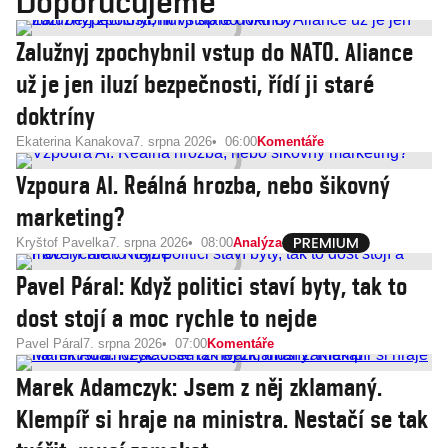
Doporučujeme
Zalužnyj zpochybnil vstup do NATO. Aliance
už je jen iluzí bezpečnosti, řídí ji staré
doktríny
Ekaterina Kanakova
7. srpna 2026
06:00
Komentáře
Vzpoura AI. Reálná hrozba, nebo šikovný
marketing?
Kryštof Pavelka
7. srpna 2026
08:00
Analýza
Pavel Páral: Když politici staví byty, tak to
dost stojí a moc rychle to nejde
Pavel Páral
7. srpna 2026
07:00
Komentáře
Marek Adamczyk: Jsem z něj zklamaný.
Klempíř si hraje na ministra. Nestačí se tak