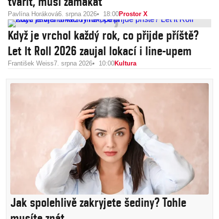
tvářit, musí zamakat
Pavlína Horáková
6. srpna 2026
18:00
Prostor X
Když je vrchol každý rok, co přijde příště?
Let It Roll 2026 zaujal lokací i line-upem
František Weiss
7. srpna 2026
10:00
Kultura
Jak spolehlivě zakryjete šediny? Tohle
musíte znát