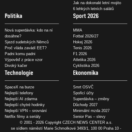
Jak na dokonalé letní mojito
6 lehkých letních salátů
Politika
Sport 2026
Nová superdávka: kdo na ní
MMA
dosáhne?
Fotbal 2026/27
Sjezd sudetských Němců
Hokej 2026
Proč vláda zavádí EET?
Tenis 2026
Padni komu padni
F1 2026
Výpověď z práce vzor
Atletika 2026
Divoký kačer
Cyklistika 2026
Technologie
Ekonomika
SpaceX na burze
Smrt OSVČ
Nejlepší telefony
Spořicí účty
Nejlepší AI zdarma
Superdávka – změny
Nejlepší chytré hodinky
Důchody 2027
Nejlepší VPN – srovnání
Minimální mzda 2027
Netflix filmy a seriály
Senior Pas – slevy
© 2001 - 2026 Copyright
CZECH NEWS CENTER a.s.
se sídlem náměstí Marie Schmolkové 3493/1, 100 00 Praha 10 -