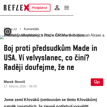
Předplatné
Reflex.cz
Komentáře
Boj proti předsudkům Made in
USA. Ví velvyslanec, co činí?
Raději doufejme, že ne
Marek Stoniš
0
·
17. března 2016
06:00
Jsme zemí Křováků (omlouvám se tímto Křovákům)
natolik zaostalých, že zjevně potřebují vysvětlit