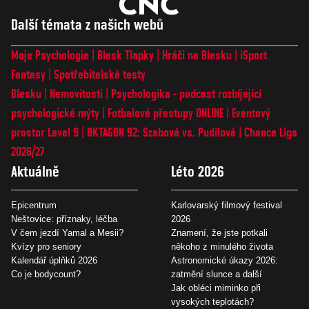
Další témata z našich webů
Moje Psychologie
Blesk Tlapky
Hráči na Blesku
iSport
Fantasy
Spotřebitelské testy
Blesku
Nemovitosti
Psychologika - podcast rozbíjející
psychologické mýty
Fotbalové přestupy ONLINE
Eventový
prostor Level 9
OKTAGON 92: Szabová vs. Pudilová
Chance Liga
2026/27
Aktuálně
Léto 2026
Epicentrum
Karlovarský filmový festival
Neštovice: příznaky, léčba
2026
V čem jezdí Yamal a Mesii?
Znamení, že jste potkali
Kvízy pro seniory
někoho z minulého života
Kalendář úplňků 2026
Astronomické úkazy 2026:
Co je bodycount?
zatmění slunce a další
Jak obléci miminko při
vysokých teplotách?