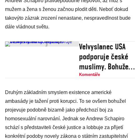
Andrew Schapiro pravděpodobně nepovolí, až muž s
mužem a žena s ženou začnou plodit děti. Neboť dokud
takovýto zázrak zrození nenastane, nespravedlnost bude
dále vládnout světu.
Velvyslanec USA
podporuje české
muslimy. Bohužel
zrovna ty
Komentáře
kontroverzní
Druhým základním smyslem existence americké
ambasády je tažení proti korupci. To se ovšem bohužel
projevuje podobně bizarně jako předchozí boj za
homosexuální narovnání. Jednak se Andrew Schapiro
schází s představiteli české justice a lobbuje za přijetí
konkrétní podoby novely zákona o státním zastupitelství