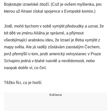
Bojkotujte izraelské zboží. (Což je ovšem myšlenka, pro
kterou už Alrawi získal spojence v Evropské komisi.)
Jistě, mohli bychom v sobě vymýtit předsudky a uznat, že
bít děti ve jménu Alláha je správné, a přijmout
všeobjímající arabskou ideu, že Izrael je třeba vymýtit z
mapy světa. Ale já raději zůstávám zaostalým Čechem,
jenž přemýšlí o tom, jestli americký velvyslanec v Praze
Schapiro jedná v blahé naivitě a nevědomosti, nebo
naopak dobře ví, co činí.
Těžko říci, co je horší.