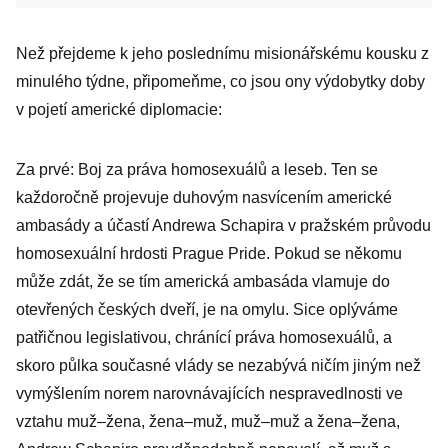
Než přejdeme k jeho poslednímu misionářskému kousku z
minulého týdne, připomeňme, co jsou ony výdobytky doby
v pojetí americké diplomacie:
Za prvé: Boj za práva homose­xuálů a leseb. Ten se
každoročně projevuje duhovým nasvícením americké
ambasády a účastí Andrewa Schapira v pražském průvodu
homosexuální hrdosti Prague Pride. Pokud se někomu
může zdát, že se tím americká ambasáda vlamuje do
otevřených českých dveří, je na omylu. Sice oplýváme
patřičnou legislativou, chránící práva homosexuálů, a
skoro půlka současné vlády se nezabývá ničím jiným než
vymýšlením norem narovnávajících nespravedlnosti ve
vztahu muž–žena, žena–muž, muž–muž a žena–žena,