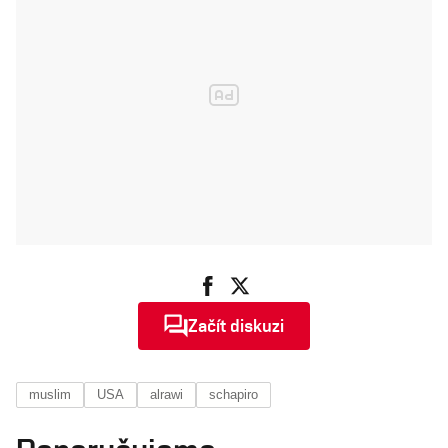
Začít diskuzi
muslim
USA
alrawi
schapiro