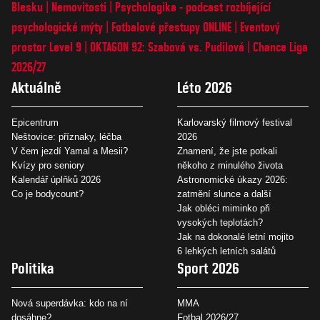
Blesku
Nemovitosti
Psychologika - podcast rozbíjející
psychologické mýty
Fotbalové přestupy ONLINE
Eventový
prostor Level 9
OKTAGON 92: Szabová vs. Pudilová
Chance Liga
2026/27
Aktuálně
Léto 2026
Epicentrum
Karlovarský filmový festival
Neštovice: příznaky, léčba
2026
V čem jezdí Yamal a Mesii?
Znamení, že jste potkali
Kvízy pro seniory
někoho z minulého života
Kalendář úplňků 2026
Astronomické úkazy 2026:
Co je bodycount?
zatmění slunce a další
Jak obléci miminko při
vysokých teplotách?
Jak na dokonalé letní mojito
6 lehkých letních salátů
Politika
Sport 2026
Nová superdávka: kdo na ní
MMA
dosáhne?
Fotbal 2026/27