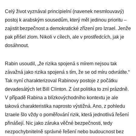
Celý život vyznával principielní (navenek nesmlouvavý)
postoj k arabským sousedům, který měl jedinou prioritu –
zajistit bezpečnost a demokratické zřízení pro Izrael. Jenže
pak přišel zlom. Nikoli v cílech, ale v prostředcích, jak je
dosáhnout.
Rabin usoudil, „že rizika spojená s mírem nejsou tak
závažná jako rizika spojená s tím, že se od míru odvrátíte.“
Tak nyní charakterizoval Rabinovy postoje z počátku
devadesátých let Bill Clinton. Z úst politika to zní prázdně.
V případě Rabina a blízkovýchodního kontextu je ale
taková charakteristika naprosto výstižná. Ano, z pohledu
Izraele šlo vždy o poměřování rizik, která jednotlivá řešení
přinášejí. Nic jako záruka věčné bezpečnosti, tedy
nezpochybnitelně správné řešení nebo budoucnost bez