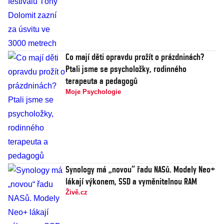
Co mají děti opravdu prožít o prázdninách?
Ptali jsme se psycholožky, rodinného
terapeuta a pedagogů
Moje Psychologie
Synology má „novou“ řadu NASů. Modely Neo+
lákají výkonem, SSD a vyměnitelnou RAM
Živě.cz