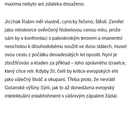
maxima nebylo ani zdaleka dosaženo.
Jicchak Rabin měl vlastně, cynicky řečeno, štěstí. Zemřel
jako mírotvorce ověnčený Nobelovou cenou míru, jenže
sám by v konfrontaci s palestinským terorem a imanentní
neochotou k dlouhodobému soužití ve dvou státech, musel
svou cestu z počátku devadesátých let opustit. Nyní je
zbožšťován a kladen za příklad – toho správného Izraelce,
který chce mír. Kdyby žil, čelil by kritice evropských elit
jako válečný štváč a okupant. Třeba proto, že nevrátil
Golanské výšiny Sýrii, jak to až donedávna evropský
intelektuální establishment s vášnivým zápalem žádal.