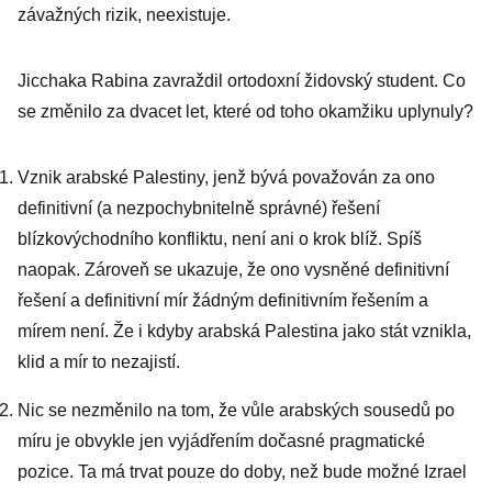
závažných rizik, neexistuje.
Jicchaka Rabina zavraždil ortodoxní židovský student. Co
se změnilo za dvacet let, které od toho okamžiku uplynuly?
Vznik arabské Palestiny, jenž bývá považován za ono
definitivní (a nezpochybnitelně správné) řešení
blízkovýchodního konfliktu, není ani o krok blíž. Spíš
naopak. Zároveň se ukazuje, že ono vysněné definitivní
řešení a definitivní mír žádným definitivním řešením a
mírem není. Že i kdyby arabská Palestina jako stát vznikla,
klid a mír to nezajistí.
Nic se nezměnilo na tom, že vůle arabských sousedů po
míru je obvykle jen vyjádřením dočasné pragmatické
pozice. Ta má trvat pouze do doby, než bude možné Izrael