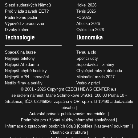
Sjezd sudetských Němců
Hokej 2026
Proč vláda zavádí EET?
Tenis 2026
Padni komu padni
F1 2026
Výpověď z práce vzor
Atletika 2026
Divoký kačer
Cyklistika 2026
Technologie
Ekonomika
SpaceX na burze
Temu a clo
Nejlepší telefony
Spořicí účty
Nejlepší AI zdarma
Superdávka – změny
Nejlepší chytré hodinky
Chybějící roky k důchodu
Nejlepší VPN – srovnání
Minimální mzda 2027
Netflix filmy a seriály
Vedro v práci
© 2001 - 2026 Copyright
CZECH NEWS CENTER a.s.
se sídlem náměstí Marie Schmolkové 3493/1, 100 00 Praha 10 -
Strašnice, IČO: 02346826, zapsána v OR, sp.zn. B 19490 a dodavatelé
obsahu
Autorská práva k publikovaným materiálům
Podmínky pro užívání služby informační společnosti
Informace o zpracování osobních údajů
Cookies
Nastavení soukromí
Vlastnická struktura