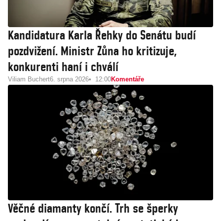
Kandidatura Karla Řehky do Senátu budí
pozdvižení. Ministr Zůna ho kritizuje,
konkurenti haní i chválí
Viliam Buchert
6. srpna 2026
12:00
Komentáře
Věčné diamanty končí. Trh se šperky