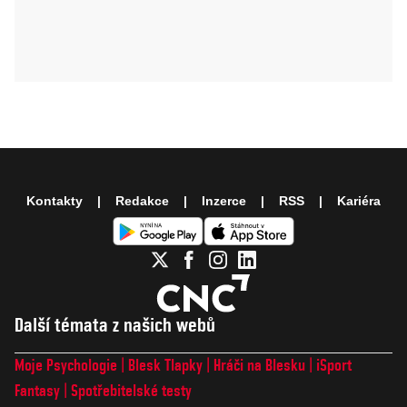
Kontakty
Redakce
Inzerce
RSS
Kariéra
Další témata z našich webů
Moje Psychologie
Blesk Tlapky
Hráči na Blesku
iSport
Fantasy
Spotřebitelské testy