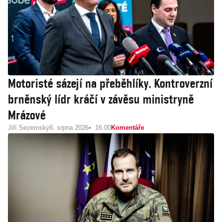
Motoristé sázejí na přeběhlíky. Kontroverzní
brněnský lídr kráčí v závěsu ministryně
Mrázové
Jiří Sezemský
6. srpna 2026
16:00
Komentáře