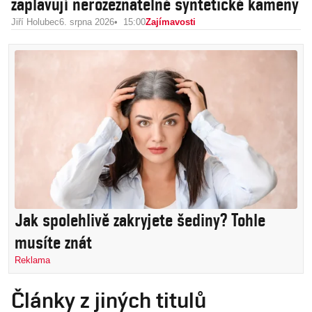
zaplavují nerozeznatelné syntetické kameny
Jiří Holubec
6. srpna 2026
15:00
Zajímavosti
Jak spolehlivě zakryjete šediny? Tohle
musíte znát
Reklama
Články z jiných titulů