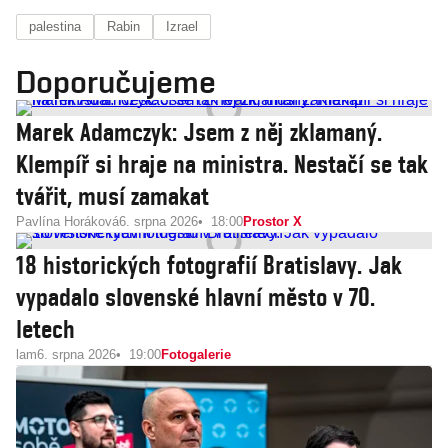
palestina
Rabin
Izrael
Doporučujeme
Marek Adamczyk: Jsem z něj zklamaný.
Klempíř si hraje na ministra. Nestačí se tak
tvářit, musí zamakat
Pavlína Horáková
6. srpna 2026
18:00
Prostor X
18 historických fotografií Bratislavy. Jak
vypadalo slovenské hlavní město v 70.
letech
lam
6. srpna 2026
19:00
Fotogalerie