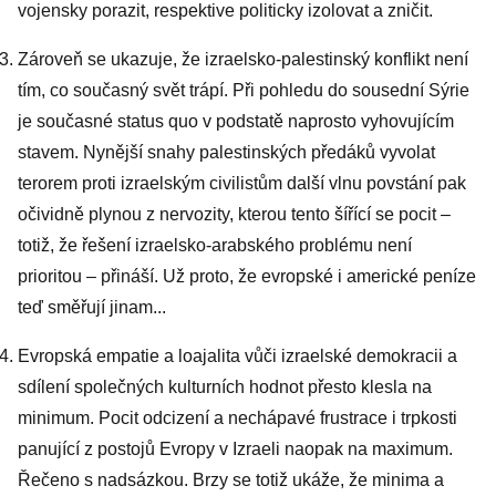
vojensky porazit, respektive politicky izolovat a zničit.
Zároveň se ukazuje, že izraelsko-palestinský konflikt není
tím, co současný svět trápí. Při pohledu do sousední Sýrie
je současné status quo v podstatě naprosto vyhovujícím
stavem. Nynější snahy palestinských předáků vyvolat
terorem proti izraelským civilistům další vlnu povstání pak
očividně plynou z nervozity, kterou tento šířící se pocit –
totiž, že řešení izraelsko-arabského problému není
prioritou – přináší. Už proto, že evropské i americké peníze
teď směřují jinam...
Evropská empatie a loajalita vůči izraelské demokracii a
sdílení společných kulturních hodnot přesto klesla na
minimum. Pocit odcizení a nechápavé frustrace i trpkosti
panující z postojů Evropy v Izraeli naopak na maximum.
Řečeno s nadsázkou. Brzy se totiž ukáže, že minima a