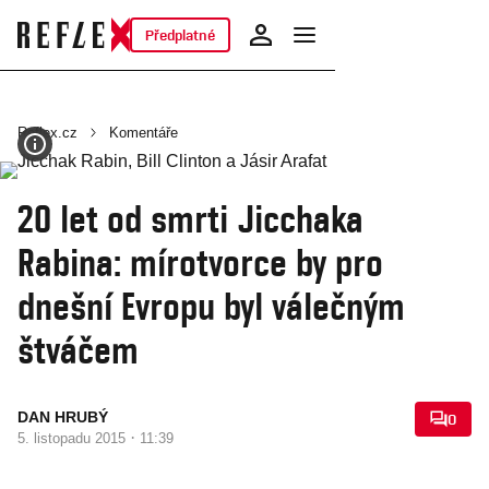
Předplatné
Reflex.cz
Komentáře
20 let od smrti Jicchaka
Rabina: mírotvorce by pro
dnešní Evropu byl válečným
štváčem
DAN HRUBÝ
0
·
5. listopadu 2015
11:39