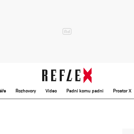
áře
Rozhovory
Video
Padni komu padni
Prostor X