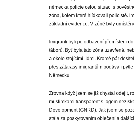
německá policie celou situaci s pověstn
zóna, kolem které hlídkovali policisté. I
základní evidence. V zóně byly umístěn
Imigranti byli po odbavení přemístěni d
táborů. Byť byla tato zóna uzavřená, nebr
a okolo stojícími lidmi. Kromě pár desítek
přes zátarasy imigrantům podávali pytle 
Německu.
Zrovna když jsem se již chystal odejít, 
muslimkami transparent s logem nezisko
Development (GNRD). Jak jsem se pozděj
stála za poskytováním oblečení a dalších