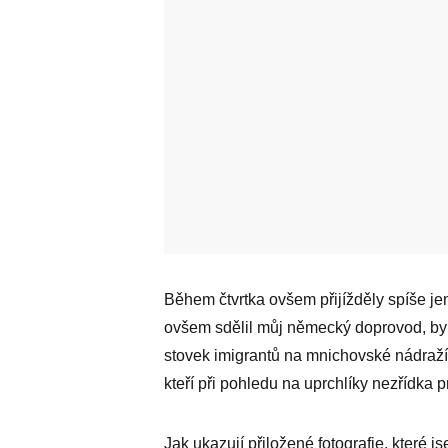
Během čtvrtka ovšem přijížděly spíše je
ovšem sdělil můj německý doprovod, byl
stovek imigrantů na mnichovské nádraží
kteří při pohledu na uprchlíky nezřídka p
Jak ukazují přiložené fotografie, které 