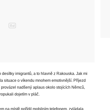
n desítky imigrantů, a to hlavně z Rakouska. Jak mi
a situace o víkendu mnohem emotivnější. Příjezd
 provázel nadšený aplaus okolo stojících Němců,
ropukali dojetím v pláč.
jsem na místě pořídil mobilním telefonem, zvládala