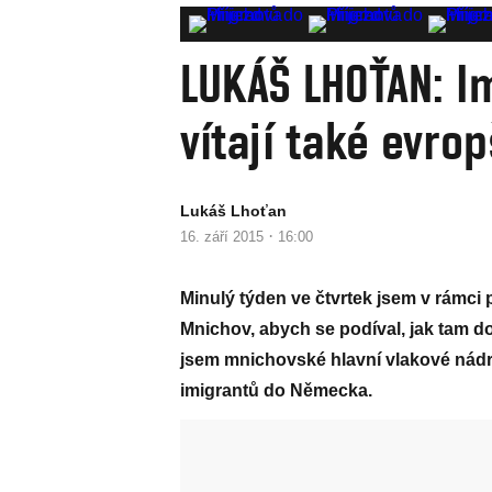
LUKÁŠ LHOŤAN: I
vítají také evro
Lukáš Lhoťan
·
16. září 2015
16:00
Minulý týden ve čtvrtek jsem v rámci 
Mnichov, abych se podíval, jak tam do
jsem mnichovské hlavní vlakové nádraž
imigrantů do Německa.