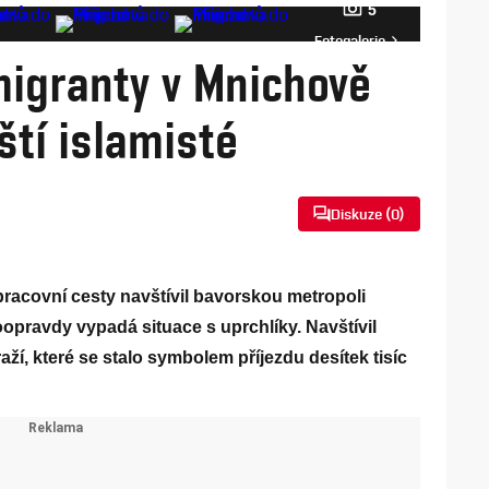
5
Fotogalerie
migranty v Mnichově
pští islamisté
Diskuze (
0
)
pracovní cesty navštívil bavorskou metropoli
opravdy vypadá situace s uprchlíky. Navštívil
í, které se stalo symbolem příjezdu desítek tisíc