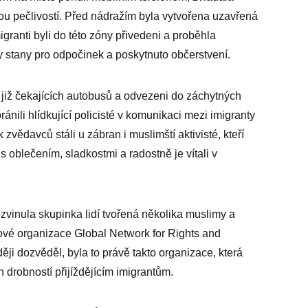
ou pečlivostí. Před nádražím byla vytvořena uzavřená
migranti byli do této zóny přivedeni a proběhla
y stany pro odpočinek a poskytnuto občerstvení.
o již čekajících autobusů a odvezeni do záchytných
ánili hlídkující policisté v komunikaci mezi imigranty
 zvědavců stáli u zábran i muslimští aktivisté, kteří
s oblečením, sladkostmi a radostně je vítali v
rozvinula skupinka lidí tvořená několika muslimy a
vé organizace Global Network for Rights and
i dozvěděl, byla to právě takto organizace, která
 drobností přijíždějícím imigrantům.