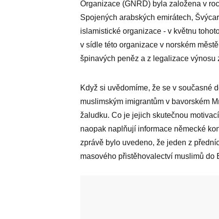
Organizace (GNRD) byla založena v roce
Spojených arabských emirátech, Švýcar
islamistické organizace - v květnu tohot
v sídle této organizace v norském městě
špinavých peněz a z legalizace výnosu z 
Když si uvědomíme, že se v současné dob
muslimským imigrantům v bavorském Mni
žaludku. Co je jejich skutečnou motiva
naopak naplňují informace německé kont
zprávě bylo uvedeno, že jeden z přední
masového přistěhovalectví muslimů do E