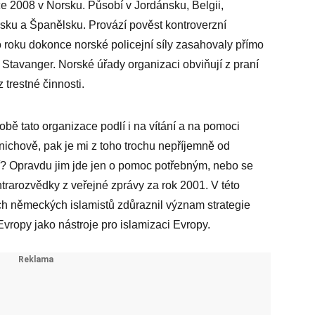
 2008 v Norsku. Působí v Jordánsku, Belgii,
sku a Španělsku. Provází pověst kontroverzní
o roku dokonce norské policejní síly zasahovaly přímo
 Stavanger. Norské úřady organizaci obviňují z praní
trestné činnosti.
ě tato organizace podlí i na vítání a na pomoci
chově, pak je mi z toho trochu nepříjemně od
cí? Opravdu jim jde jen o pomoc potřebným, nebo se
rarozvědky z veřejné zprávy za rok 2001. V této
ch německých islamistů zdůraznil význam strategie
vropy jako nástroje pro islamizaci Evropy.