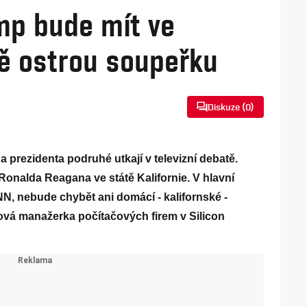
mp bude mít ve
ě ostrou soupeřku
Diskuze (
0
)
a prezidenta podruhé utkají v televizní debatě.
Ronalda Reagana ve státě Kalifornie. V hlavní
NN, nebude chybět ani domácí - kalifornské -
ková manažerka počítačových firem v Silicon