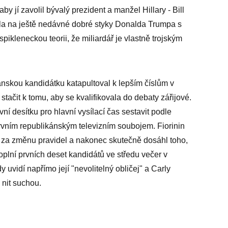
y jí zavolil bývalý prezident a manžel Hillary - Bill
zala na ještě nedávné dobré styky Donalda Trumpa s
pikleneckou teorii, že miliardář je vlastně trojským
nskou kandidátku katapultoval k lepším číslům v
ačit k tomu, aby se kvalifikovala do debaty zářijové.
ní desítku pro hlavní vysílací čas sestavit podle
prvním republikánským televizním soubojem. Fiorinin
ň za změnu pravidel a nakonec skutečně dosáhl toho,
oplní prvních deset kandidátů ve středu večer v
vidí napřímo její "nevolitelný obličej" a Carly
 nit suchou.