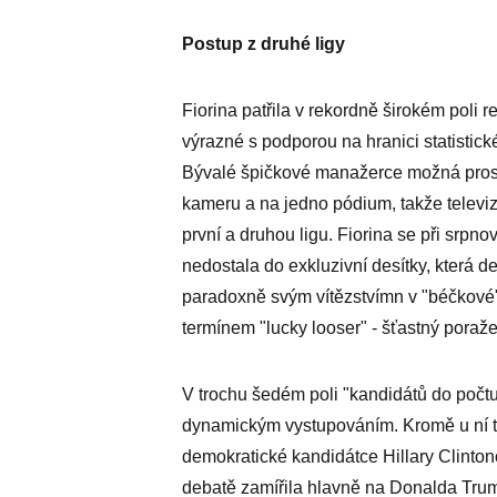
Postup z druhé ligy
Fiorina patřila v rekordně širokém poli
výrazné s podporou na hranici statistick
Bývalé špičkové manažerce možná prosp
kameru a na jedno pódium, takže televiz
první a druhou ligu. Fiorina se při srpn
nedostala do exkluzivní desítky, která de
paradoxně svým vítězstvímn v "béčkové"
termínem "lucky looser" - šťastný poraž
V trochu šedém poli "kandidátů do počtu" 
dynamickým vystupováním. Kromě u ní t
demokratické kandidátce Hillary Clintono
debatě zamířila hlavně na Donalda Trumpa