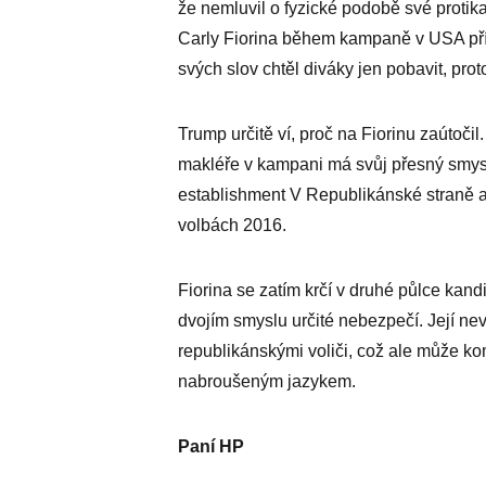
že nemluvil o fyzické podobě své protika
Carly Fiorina během kampaně v USA příli
svých slov chtěl diváky jen pobavit, prot
Trump určitě ví, proč na Fiorinu zaútočil
makléře v kampani má svůj přesný smysl a
establishment V Republikánské straně a 
volbách 2016.
Fiorina se zatím krčí v druhé půlce kan
dvojím smyslu určité nebezpečí. Její ne
republikánskými voliči, což ale může 
nabroušeným jazykem.
Paní HP