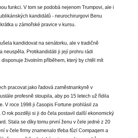
ou funkci. V tom se podobá nejenom Trumpovi, ale i
ublikánských kandidátů - neurochirurgovi Benu
í zkrátka u zámořské pravice v kursu.
šela kandidovat na senátorku, ale v tradičně
 neuspěla. Protikandidáti ji její prohru rádi
h disponuje životním příběhem, který by chtěl mít
tech pracovat jako řadová zaměstnankyně v
tále profesně stoupila, aby po 15 letech už řídila
. V roce 1998 ji časopis Fortune prohlásil za
 rok později si ji do čela postavil další ekonomický
rd. Stala se díky tomu první ženu v čele jedné z 20
bení v čele firmy znamenalo třeba fůzí Compaqem a