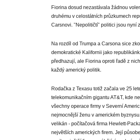
Fiorina dosud nezastávala žádnou volen
druhému v celostátních průzkumech rep
Carsnovi. "Nepolitičtí" politici jsou nyn
Na rozdíl od Trumpa a Carsona sice zkou
demokratické Kalifornii jako republikánka
předhazují, ale Fiorina oproti řadě z nic
každý americký politik.
Rodačka z Texasu totiž začala ve 25 le
telekomunikačním gigantu AT&T, kde neus
všechny operace firmy v Severní Americe
nejmocnější ženu v americkém byznysu. O
velikán - počítačová firma Hewlett-Packa
největších amerických firem. Její půso