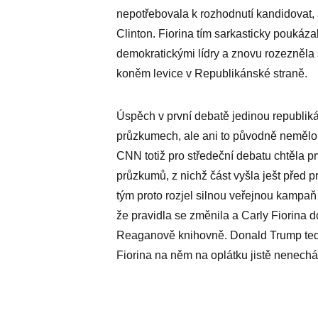
nepotřebovala k rozhodnutí kandidovat, ab
Clinton. Fiorina tím sarkasticky pouká
demokratickými lídry a znovu rozezněla s
koněm levice v Republikánské straně.
Úspěch v první debatě jedinou republiká
průzkumech, ale ani to původně nemělo st
CNN totiž pro středeční debatu chtěla prv
průzkumů, z nichž část vyšla ješt před 
tým proto rozjel silnou veřejnou kampa
že pravidla se změnila a Carly Fiorina d
Reaganově knihovně. Donald Trump tedy u
Fiorina na něm na oplátku jistě nenechá