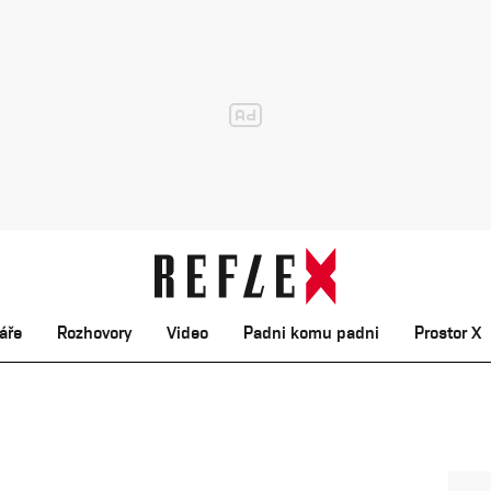
áře
Rozhovory
Video
Padni komu padni
Prostor X