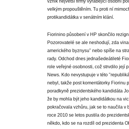
vznik největší firmy vyrábějící osobní p
velkým propouštěním. Tu proti ní mimo
protikandidátka v senátním klání.
Fiorinino působení v HP skončilo rezig
Pozorovatelé se ale neshodují, zda vina
amerického byznysu" nebo spíše na stran
rady. Odchod dnes jednašedeátileté Fiori
role veřejné osobnosti, což strvdilo je
News. Kdo nevystupuje v této "republiká
nebyl, takže post komentátorky Fiorinu p
poradkyně prezidentského kandidáta Jo
že by mohla být jeho kandidátkou na vic
pokračovala vzhůru, jak se to naučila v
roce 2010 se letos pustila do prezident
někdo, kdo se na rozdíl od prezidenta