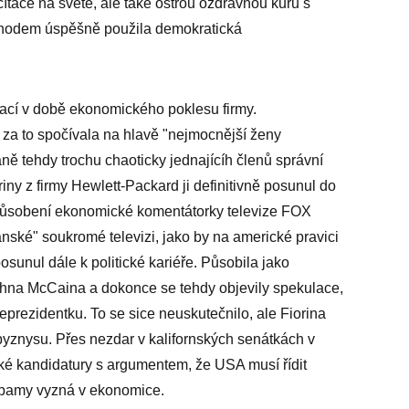
očítače na světě, ale také ostrou ozdravnou kůru s
chodem úspěšně použila demokratická
nací v době ekonomického poklesu firmy.
 za to spočívala na hlavě "nejmocnější ženy
ě tehdy trochu chaoticky jednajícíh členů správní
ny z firmy Hewlett-Packard ji definitivně posunul do
jí působení ekonomické komentátorky televize FOX
nské" soukromé televizi, jako by na americké pravici
osunul dále k politické kariéře. Působila jako
hna McCaina a dokonce se tehdy objevily spekulace,
eprezidentku. To se sice neuskutečnilo, ale Fiorina
 byznysu. Přes nezdar v kalifornských senátkách v
ské kandidatury s argumentem, že USA musí řídit
 Obamy vyzná v ekonomice.