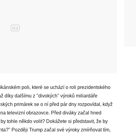
ikánském poli, které se uchází o roli prezidentského
ž díky dalšímu z "divokých" výroků miliardáře
ských primárek se o ní před pár dny rozpovídal, když
l na televizní obrazovce. Před diváky začal hned
l by tohle někdo volit? Dokážete si představit, že by
enta?" Později Trump začal své výroky zmírňovat tím,