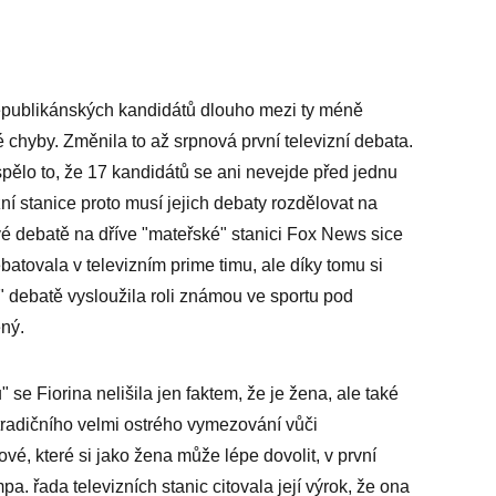
 republikánských kandidátů dlouho mezi ty méně
é chyby. Změnila to až srpnová první televizní debata.
ělo to, že 17 kandidátů se ani nevejde před jednu
ní stanice proto musí jejich debaty rozdělovat na
ové debatě na dříve "mateřské" stanici Fox News sice
batovala v televizním prime timu, ale díky tomu si
 debatě vysloužila roli známou ve sportu pod
ený.
se Fiorina nelišila jen faktem, že je žena, ale také
radičního velmi ostrého vymezování vůči
vé, které si jako žena může lépe dovolit, v první
. řada televizních stanic citovala její výrok, že ona