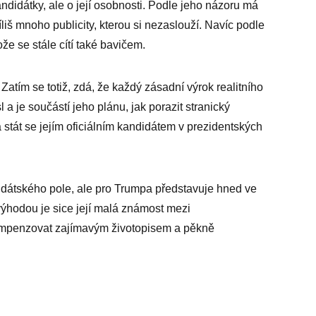
ndidátky, ale o její osobnosti. Podle jeho názoru má
š mnoho publicity, kterou si nezaslouží. Navíc podle
ože se stále cítí také bavičem.
. Zatím se totiž, zdá, že každý zásadní výrok realitního
 je součástí jeho plánu, jak porazit stranický
stát se jejím oficiálním kandidátem v prezidentských
didátského pole, ale pro Trumpa představuje hned ve
výhodou je sice její malá známost mezi
kompenzovat zajímavým životopisem a pěkně