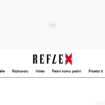
áře
Rozhovory
Video
Padni komu padni
Prostor X