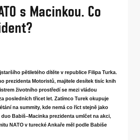
ATO s Macinkou. Co
ident?
taršího pětiletého dítěte v republice Filipa Turka.
prezidenta Motoristů, majitele desítek tisíc knih
strem životního prostředí se mezi vládou
za posledních třicet let. Zatímco Turek okupuje
 létání na summity, kde nemá co říct stejně jako
duo Babiš–Macinka prezidenta umlčet na akci,
mmitu NATO v turecké Ankaře měl podle Babiše