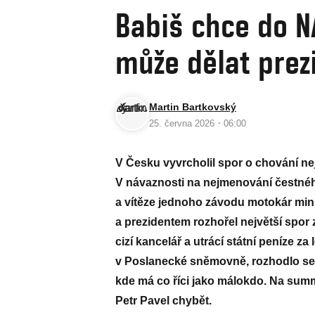
Babiš chce do N
může dělat prez
Martin Bartkovský
·
25. června 2026
06:00
V Česku vyvrcholil spor o chování nejs
V návaznosti na nejmenování čestného 
a vítěze jednoho závodu motokár mini
a prezidentem rozhořel největší spor 
cizí kancelář a utrácí státní peníze za
v Poslanecké sněmovně, rozhodlo se 
kde má co říci jako málokdo. Na ­su
Petr Pavel chybět.