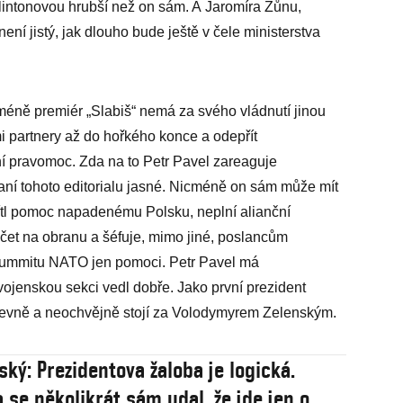
Clintonovou hrubší než on sám. A Jaromíra Zůnu,
ení jistý, jak dlouho bude ještě v čele ministerstva
méně premiér „Slabiš“ nemá za svého vládnutí jinou
i partnery až do hořkého konce a odepřít
ní pravomoc. Zda na to Petr Pavel zareaguje
ní tohoto editorialu jasné. Nicméně on sám může mít
mítl pomoc napadenému Polsku, neplní alianční
čet na obranu a šéfuje, mimo jiné, poslancům
summitu NATO jen pomoci. Petr Pavel má
 vojenskou sekci vedl dobře. Jako první prezident
a pevně a neochvějně stojí za Volodymyrem Zelenským.
ský: Prezidentova žaloba je logická.
 se několikrát sám udal, že jde jen o