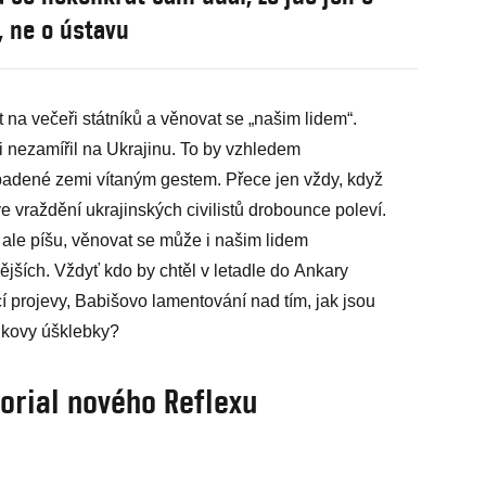
 ne o ústavu
na večeři státníků a věnovat se „našim lidem“.
i nezamířil na Ukrajinu. To by vzhledem
padené zemi vítaným gestem. Přece jen vždy, když
e vraždění ukrajinských civilistů drobounce poleví.
 ale píšu, věnovat se může i našim lidem
ějších. Vždyť kdo by chtěl v letadle do Ankary
í projevy, Babišovo lamentování nad tím, jak jsou
cinkovy úšklebky?
torial nového Reflexu