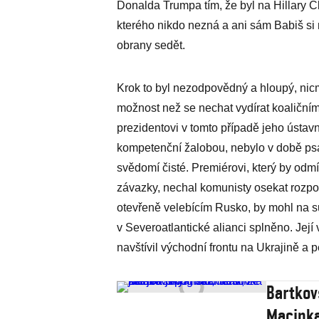
Donalda Trumpa tím, že byl na Hillary 
kterého nikdo nezná a ani sám Babiš si n
obrany sedět.
Krok to byl nezodpovědný a hloupý, nic
možnost než se nechat vydírat koaličním
prezidentovi v tomto případě jeho ústav
kompetenční žalobou, nebylo v době psa
svědomí čisté. Premiérovi, který by od
závazky, nechal komunisty osekat rozpo
otevřeně velebícím Rusko, by mohl na 
v Severoatlantické alianci splněno. Její
navštívil východní frontu na Ukrajině 
Bartkov
Macinka