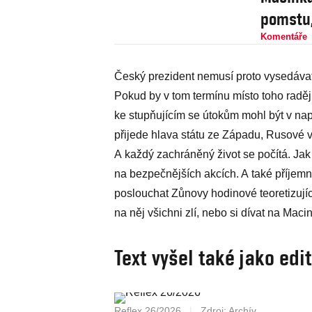
pomstu,
Komentáře
Český prezident nemusí proto vysedávat 
Pokud by v tom termínu místo toho raděj
ke stupňujícím se útokům mohl být v na
přijede hlava státu ze Západu, Rusové v
A každý zachráněný život se počítá. Jak
na bezpečnějších akcích. A také příjemn
poslouchat Zůnovy hodinové teoretizujíc
na něj všichni zlí, nebo si dívat na Ma
Text vyšel také jako edi
Reflex 26/2026
|
Zdroj: Archív