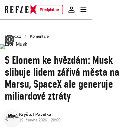
Předplatné
Reflex.cz
Komentáře
S Elonem ke hvězdám: Musk
slibuje lidem zářivá města na
Marsu, SpaceX ale generuje
miliardové ztráty
Kryštof Pavelka
·
19. června 2026
20:00