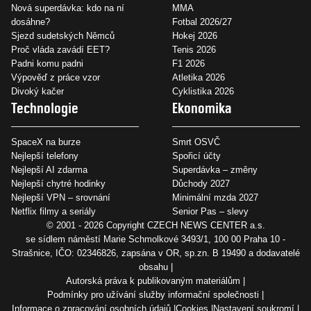
Nová superdávka: kdo na ní
MMA
dosáhne?
Fotbal 2026/27
Sjezd sudetských Němců
Hokej 2026
Proč vláda zavádí EET?
Tenis 2026
Padni komu padni
F1 2026
Výpověď z práce vzor
Atletika 2026
Divoký kačer
Cyklistika 2026
Technologie
Ekonomika
SpaceX na burze
Smrt OSVČ
Nejlepší telefony
Spořicí účty
Nejlepší AI zdarma
Superdávka – změny
Nejlepší chytré hodinky
Důchody 2027
Nejlepší VPN – srovnání
Minimální mzda 2027
Netflix filmy a seriály
Senior Pas – slevy
© 2001 - 2026 Copyright
CZECH NEWS CENTER a.s.
se sídlem náměstí Marie Schmolkové 3493/1, 100 00 Praha 10 -
Strašnice, IČO: 02346826, zapsána v OR, sp.zn. B 19490 a dodavatelé
obsahu
Autorská práva k publikovaným materiálům
Podmínky pro užívání služby informační společnosti
Informace o zpracování osobních údajů
Cookies
Nastavení soukromí