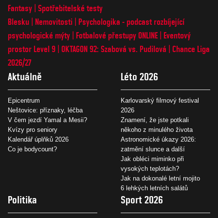
Fantasy
Spotřebitelské testy
Blesku
Nemovitosti
Psychologika - podcast rozbíjející
psychologické mýty
Fotbalové přestupy ONLINE
Eventový
prostor Level 9
OKTAGON 92: Szabová vs. Pudilová
Chance Liga
2026/27
Aktuálně
Léto 2026
Epicentrum
Karlovarský filmový festival
Neštovice: příznaky, léčba
2026
V čem jezdí Yamal a Mesii?
Znamení, že jste potkali
Kvízy pro seniory
někoho z minulého života
Kalendář úplňků 2026
Astronomické úkazy 2026:
Co je bodycount?
zatmění slunce a další
Jak obléci miminko při
vysokých teplotách?
Jak na dokonalé letní mojito
6 lehkých letních salátů
Politika
Sport 2026