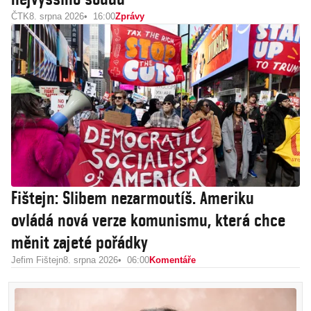
ČTK
8. srpna 2026
16:00
Zprávy
Fištejn: Slibem nezarmoutíš. Ameriku
ovládá nová verze komunismu, která chce
měnit zajeté pořádky
Jefim Fištejn
8. srpna 2026
06:00
Komentáře