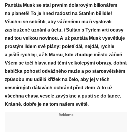
Pantáta Musk se stal prvním dolarovým bilionářem
na planetě! To je hned radosti na Starém bělidle!
Všichni se seběhli, aby váženému muži vyslovili
zasloužené uznání a úctu, i Sultán s Tyrlem vrtí ocasy
nad tou velkou novinou. A už pantáta Musk vysvětluje
prostým lidem své plány: poletí dál, nejdál, rychle
a ještě rychleji, až k Marsu, kde zbuduje město zářivé.
Všem se točí hlava nad těmi velkolepými obrazy, dobrá
babička pohostí odvážného muže a po starosvětském
způsobu mu udělá křížek na čelo, aby jej v těch
vesmírných dálavách ochránil před zlem. A to už
všechna chasa vesele zavýskne a pustí se do tance.
Krásně, dobře je na tom našem světě.