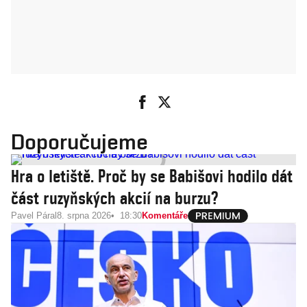
Doporučujeme
Hra o letiště. Proč by se Babišovi hodilo dát
část ruzyňských akcií na burzu?
Pavel Páral
8. srpna 2026
18:30
Komentáře