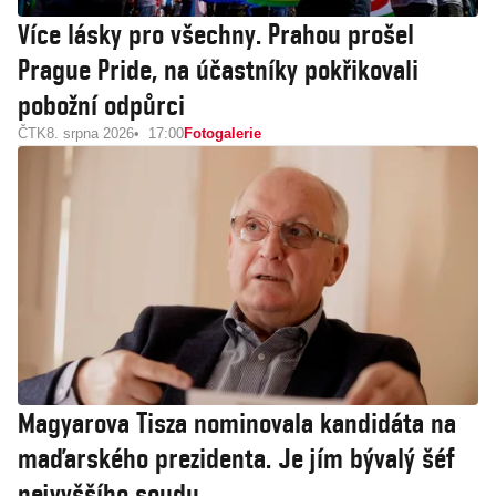
Více lásky pro všechny. Prahou prošel
Prague Pride, na účastníky pokřikovali
pobožní odpůrci
ČTK
8. srpna 2026
17:00
Fotogalerie
Magyarova Tisza nominovala kandidáta na
maďarského prezidenta. Je jím bývalý šéf
nejvyššího soudu