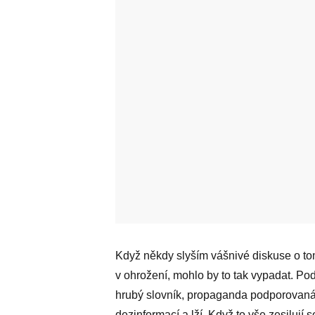
Když někdy slyším vášnivé diskuse o t
v ohrožení, mohlo by to tak vypadat. Pod
hrubý slovník, propaganda podporovaná z
dezinformací a lží. Když to vše zesilují 