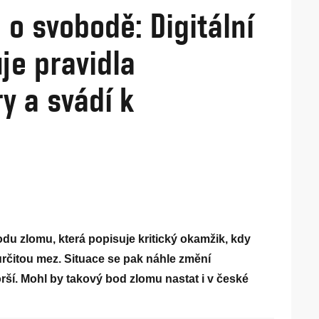
 o svobodě: Digitální
je pravidla
y a svádí k
odu zlomu, která popisuje kritický okamžik, kdy
rčitou mez. Situace se pak náhle změní
rší. Mohl by takový bod zlomu nastat i v české