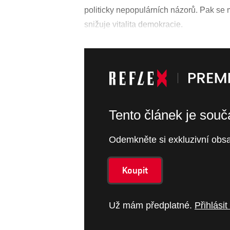
politicky nepopulárních názorů. Pak se m
snižuje vitalita demokracie.
Tento článek je sou
Odemkněte si exkluzivní obsa
Koupit
Už mám předplatné.
Přihlásit