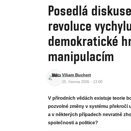
Posedlá diskuse
revoluce vychylu
demokratické hr
manipulacím
Viliam Buchert
·
15. června 2026
13:00
V přírodních vědách existuje teorie b
pozvolné změny v systému překročí u
a v některých případech nevratně zho
společnosti a politice?