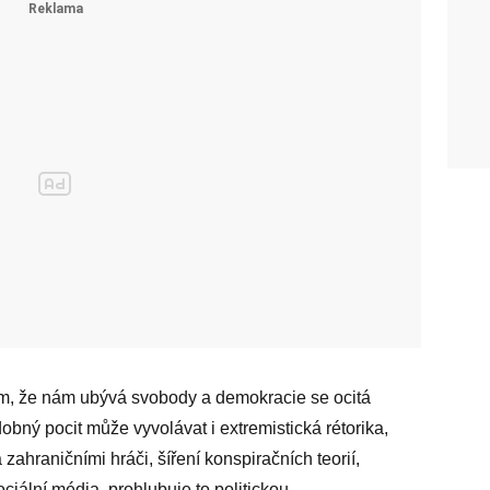
om, že nám ubývá svobody a demokracie se ocitá
obný pocit může vyvolávat i extremistická rétorika,
ahraničními hráči, šíření konspiračních teorií,
sociální média, prohlubuje to politickou