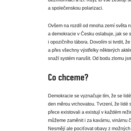
a společenskou polarizaci.
Ovšem na rozdíl od mnoha zemí světa ne
a demokracie v Česku oslabuje, jak se s 
i opozičního tábora. Dovolím si tvrdit, 
a přes všechny výstřelky některých akté
snaží systém narušit. Od bodu zlomu js
Co chceme?
Demokracie se vyznačuje tím, že se lidé
den měrou vrchovatou. Tvrzení, že lidé se
přece existovali a existují v každém r
můžeme zaměnit i za kavárnu, vinárnu či b
Nesmějí ale pociťovat obavy z možných 