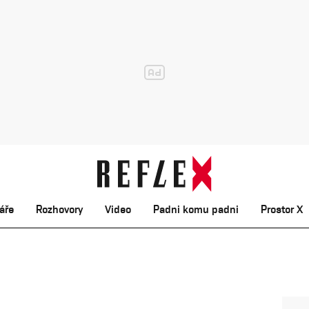
áře
Rozhovory
Video
Padni komu padni
Prostor X