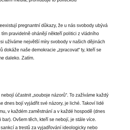
existují pregnantní důkazy, že u nás svobody ubývá
tím pravidelně ohánějí někteří politici z vládního
že si užíváme největší míry svobody v našich dějinách
rů dokáže naše demokracie „zpracovat“ ty, kteří se
me daleko. Zatím.
 nebojí účastnit „souboje názorů“. To zažíváme každý
 dnes bojí vyjádřit své názory, je liché. Takoví lidé
ežimu, v každém zaměstnání a v každé hospodě (dnes
ar). Ovšem těch, kteří se nebojí, je stále více.
sankcí a trestů za vyjadřování ideologicky nebo