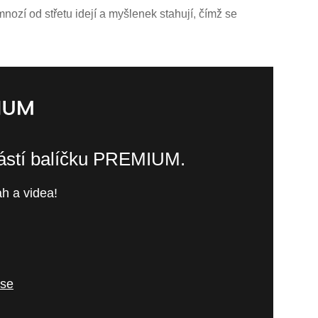
nozí od střetu idejí a myšlenek stahují, čímž se
částí balíčku PREMIUM.
h a videa!
 se