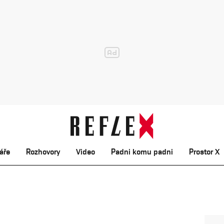
áře
Rozhovory
Video
Padni komu padni
Prostor X