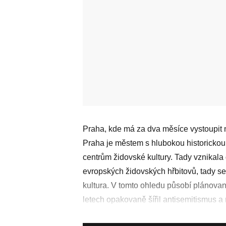
Praha, kde má za dva měsíce vystoupit n
Praha je městem s hlubokou historickou 
centrům židovské kultury. Tady vznikala d
evropských židovských hřbitovů, tady s
kultura. V tomto ohledu působí plánova
letech opakovaně šířil antisemitismus a