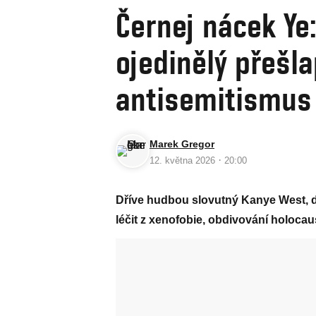
Černej nácek Ye
ojedinělý přešl
antisemitismus 
Marek Gregor
·
12. května 2026
20:00
Dříve hudbou slovutný Kanye West, d
léčit z xenofobie, obdivování holocau