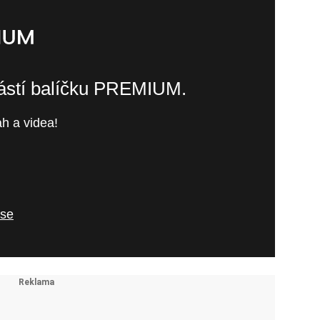
částí balíčku PREMIUM.
h a videa!
 se