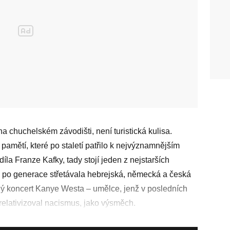
a chuchelském závodišti, není turistická kulisa.
pamětí, které po staletí patřilo k nejvýznamnějším
íla Franze Kaf­ky, tady stojí jeden z nejstarších
e po generace střetávala hebrejská, německá a česká
ný koncert Kanye Westa – umělce, jenž v posledních
 relativizoval nacismus, jako výsměch.