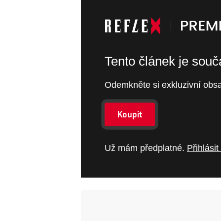
Tento článek je sou
Odemkněte si exkluzivní obsa
Koupit
Už mám předplatné.
Přihlásit