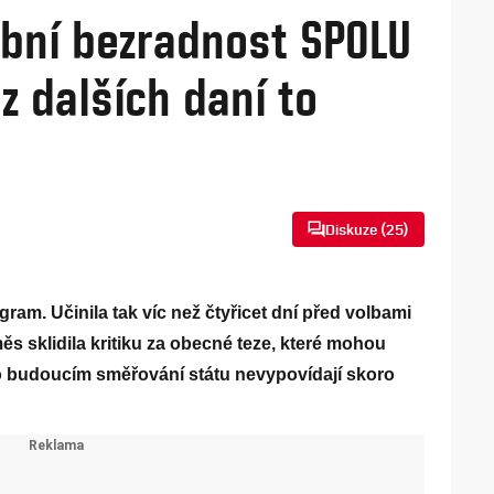
lební bezradnost SPOLU
z dalších daní to
Diskuze (
25
)
ram. Učinila tak víc než čtyřicet dní před volbami
ěs sklidila kritiku za obecné teze, které mohou
ů o budoucím směřování státu nevypovídají skoro