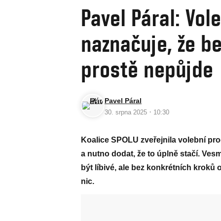
Pavel Páral: Vo
naznačuje, že be
prostě nepůjde
Pavel Páral
·
30. srpna 2025
10:30
Koalice SPOLU zveřejnila volební prog
a nutno dodat, že to úplně stačí. Vesm
být líbivé, ale bez konkrétních krok
nic.