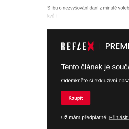
Slibu o nezvyšování daní z minulé vol
kvůli
Tento článek je sou
Odemkněte si exkluzivní obsa
Koupit
Už mám předplatné.
Přihlásit