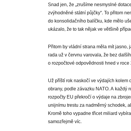
Snad jen, že „zrušíme nesmyslné dotac
zvýhodněné státní půjčky“. To přitom n
do konsolidačního balíčku, kde mělo uše
ukázalo, že to tak nějak ve většině příp
Přitom by vládní strana měla mít jasno, 
rada už v červnu varovala, že bez další
o rozpočtové odpovědnosti hned v roce
Už příští rok naskočí ve výdajích kolem 
obrany, podle závazku NATO. A každý ro
rozpočty EU překročí o výdaje na zbroje
unijnímu trestu za nadměrný schodek, ale
Kromě toho vypadne třicet miliard vybír
samozřejmě víc.