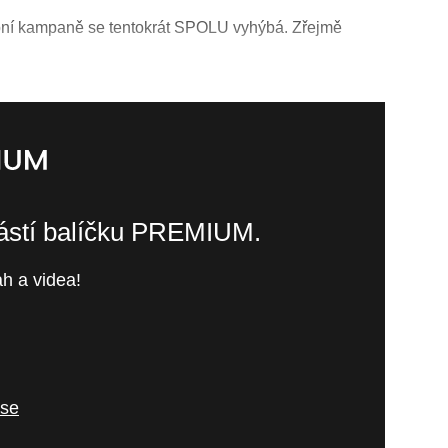
ební kampaně se tentokrát SPOLU vyhýbá. Zřejmě
částí balíčku PREMIUM.
h a videa!
 se