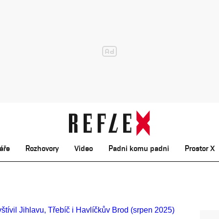
áře
Rozhovory
Video
Padni komu padni
Prostor X