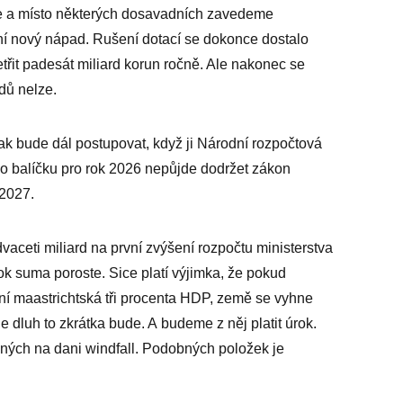
e a místo některých dosavadních zavedeme
ení nový nápad. Rušení dotací se dokonce dostalo
třit padesát miliard korun ročně. Ale nakonec se
adů nelze.
jak bude dál postupovat, když ji Národní rozpočtová
ho balíčku pro rok 2026 nepůjde dodržet zákon
 2027.
dvaceti miliard na první zvýšení rozpočtu ministerstva
k suma poroste. Sice platí výjimka, že pokud
ní maastrichtská tři procenta HDP, země se vyhne
 dluh to zkrátka bude. A budeme z něj platit úrok.
aných na dani windfall. Podobných položek je