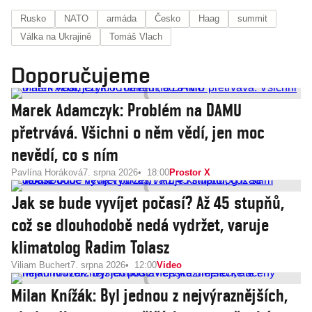
Rusko
NATO
armáda
Česko
Haag
summit
Válka na Ukrajině
Tomáš Vlach
Doporučujeme
Marek Adamczyk: Problém na DAMU
přetrvává. Všichni o něm vědí, jen moc
nevědí, co s ním
Pavlína Horáková
7. srpna 2026
18:00
Prostor X
Jak se bude vyvíjet počasí? Až 45 stupňů,
což se dlouhodobě nedá vydržet, varuje
klimatolog Radim Tolasz
Viliam Buchert
7. srpna 2026
12:00
Video
Milan Knížák: Byl jednou z nejvýraznějších,