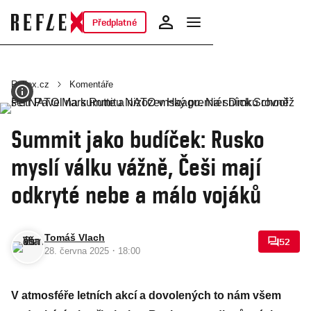
Předplatné
Reflex.cz
Komentáře
Summit jako budíček: Rusko
myslí válku vážně, Češi mají
odkryté nebe a málo vojáků
Tomáš Vlach
52
·
28. června 2025
18:00
V atmosféře letních akcí a dovolených to nám všem