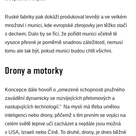
Ruské fabriky pak dokáží produkovat levněji a ve velkém
množství i munici, kde evropské zbrojovky jen těžko stačí
s dechem. Dalo by se říci, že pořídit munici včetně té
vysoce přesné je poměrně snadnou záležitostí, nemusí
tomu ale tak být, pokud munici budou chtít všichni.
Drony a motorky
Koncepce dále hovoří o „omezené schopnosti pružného
zavádění dynamicky se rozvíjejících přelomových a
nastupujících technologií.“ Na mysli má třeba umělou
inteligenci nebo drony, přičemž s tím prvním se vojáci na
celém světě teprve učí zacházet a nejdále jsou možná
v USA, Izraeli nebo Číně. To druhé, drony, je dnes běžné