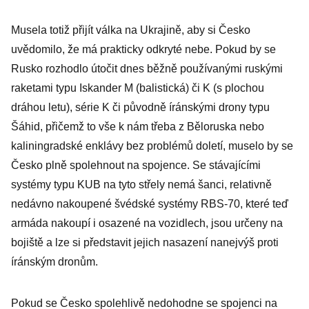
Musela totiž přijít válka na Ukrajině, aby si Česko
uvědomilo, že má prakticky odkryté nebe. Pokud by se
Rusko rozhodlo útočit dnes běžně používanými ruskými
raketami typu Iskander M (balistická) či K (s plochou
dráhou letu), série K či původně íránskými drony typu
Šáhid, přičemž to vše k nám třeba z Běloruska nebo
kaliningradské enklávy bez problémů doletí, muselo by se
Česko plně spolehnout na spojence. Se stávajícími
systémy typu KUB na tyto střely nemá šanci, relativně
nedávno nakoupené švédské systémy RBS-70, které teď
armáda nakoupí i osazené na vozidlech, jsou určeny na
bojiště a lze si představit jejich nasazení nanejvýš proti
íránským dronům.
Pokud se Česko spolehlivě nedohodne se spojenci na