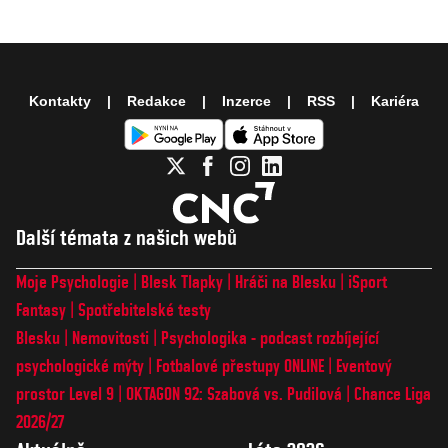
Kontakty
Redakce
Inzerce
RSS
Kariéra
Další témata z našich webů
Moje Psychologie
Blesk Tlapky
Hráči na Blesku
iSport
Fantasy
Spotřebitelské testy
Blesku
Nemovitosti
Psychologika - podcast rozbíjející
psychologické mýty
Fotbalové přestupy ONLINE
Eventový
prostor Level 9
OKTAGON 92: Szabová vs. Pudilová
Chance Liga
2026/27