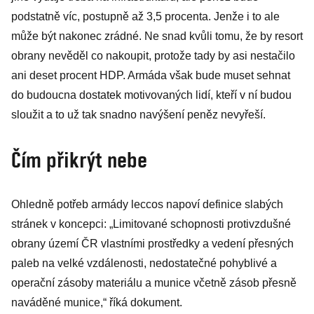
podstatně víc, postupně až 3,5 procenta. Jenže i to ale
může být nakonec zrádné. Ne snad kvůli tomu, že by resort
obrany nevěděl co nakoupit, protože tady by asi nestačilo
ani deset procent HDP. Armáda však bude muset sehnat
do budoucna dostatek motivovaných lidí, kteří v ní budou
sloužit a to už tak snadno navýšení peněz nevyřeší.
Čím přikrýt nebe
Ohledně potřeb armády leccos napoví definice slabých
stránek v koncepci: „Limitované schopnosti protivzdušné
obrany území ČR vlastními prostředky a vedení přesných
paleb na velké vzdálenosti, nedostatečné pohyblivé a
operační zásoby materiálu a munice včetně zásob přesně
naváděné munice,“ říká dokument.