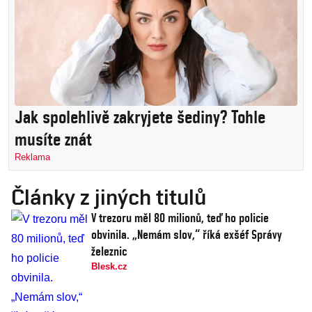
Jak spolehlivě zakryjete šediny? Tohle
musíte znát
Reklama
Články z jiných titulů
V trezoru měl 80 milionů, teď ho policie
obvinila. „Nemám slov,“ říká exšéf Správy
železnic
Blesk.cz