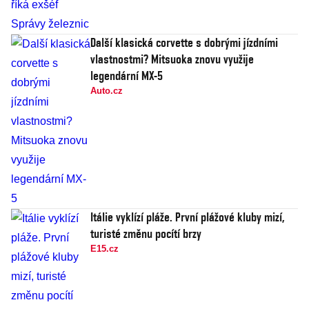
Další klasická corvette s dobrými jízdními
vlastnostmi? Mitsuoka znovu využije
legendární MX-5
Auto.cz
Itálie vyklízí pláže. První plážové kluby mizí,
turisté změnu pocítí brzy
E15.cz