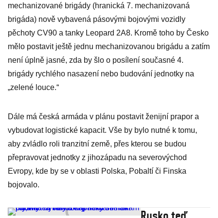
mechanizované brigády (hranická 7. mechanizovaná
brigáda) nově vybavená pásovými bojovými vozidly
pěchoty CV90 a tanky Leopard 2A8. Kromě toho by Česko
mělo postavit ještě jednu mechanizovanou brigádu a zatím
není úplně jasné, zda by šlo o posílení současné 4.
brigády rychlého nasazení nebo budování jednotky na
„zelené louce.“
Dále má česká armáda v plánu postavit ženijní prapor a
vybudovat logistické kapacit. Vše by bylo nutné k tomu,
aby zvládlo roli tranzitní země, přes kterou se budou
přepravovat jednotky z jihozápadu na severovýchod
Evropy, kde by se v oblasti Polska, Pobaltí či Finska
bojovalo.
Rusko teď