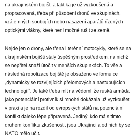
na ukrajinském bojišti a taktika je už vyzkoušená a
propracovaná, třeba při působení dronů ve skupinách,
vzájemných soubojích nebo nasazení aparátů řízených
optickými vlákny, které není možné rušit ze země.
Nejde jen o drony, ale třena i terénní motocykly, které se na
ukrajinském bojišti staly úspěšným prostředkem, na nichž
se nepřítel snaží útočit v menších skupinkách. To vše a
následná robotizace bojiště je obsaženo ve formulce
„dynamicky se rozvíjejících přelomových a nastupujících
technologií“. Je také třeba mít na vědomí, že ruská armáda
jako potenciální protivník si mnohé dokázala už vyzkoušet
v praxi a je na rozdíl od evropských států na potenciální
konflikt daleko lépe připravená. Jediný, kdo má s tímto
druhem konfliktu zkušenosti, jsou Ukrajinci a od nich by se
NATO mělo učit.