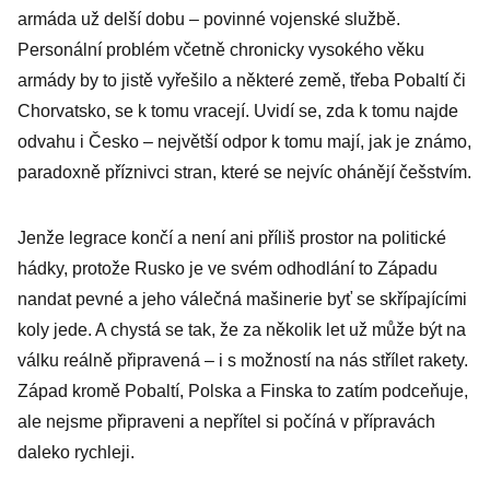
armáda už delší dobu – povinné vojenské službě.
Personální problém včetně chronicky vysokého věku
armády by to jistě vyřešilo a některé země, třeba Pobaltí či
Chorvatsko, se k tomu vracejí. Uvidí se, zda k tomu najde
odvahu i Česko – největší odpor k tomu mají, jak je známo,
paradoxně příznivci stran, které se nejvíc ohánějí češstvím.
Jenže legrace končí a není ani příliš prostor na politické
hádky, protože Rusko je ve svém odhodlání to Západu
nandat pevné a jeho válečná mašinerie byť se skřípajícími
koly jede. A chystá se tak, že za několik let už může být na
válku reálně připravená – i s možností na nás střílet rakety.
Západ kromě Pobaltí, Polska a Finska to zatím podceňuje,
ale nejsme připraveni a nepřítel si počíná v přípravách
daleko rychleji.