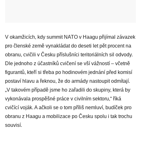
V okamžicích, kdy summit NATO v Haagu přijímal závazek
pro členské země vynakládat do deseti let pět procent na
obranu, cvičili v Česku příslušníci teritoriálních sil odvody.
Dle jednoho z účastníků cvičení se vší vážností – včetně
figurantů, kteří si třeba po hodinovém jednání před komisí
postaví hlavu a řeknou, že do armády nastoupit odmítají.
„V takovém případě jsme ho zařadili do skupiny, která by
vykonávala prospěšné práce v civilním sektoru,“ říká
cvičící voják. A ačkoli se o tom příliš nemluví, budíček pro
obranu z Haagu a mobilizace po Česku spolu i tak trochu
souvisí.