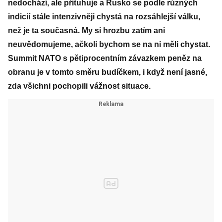
nedochází, ale přituhuje a Rusko se podle různých
indicií stále intenzivněji chystá na rozsáhlejší válku,
než je ta současná. My si hrozbu zatím ani
neuvědomujeme, ačkoli bychom se na ni měli chystat.
Summit NATO s pětiprocentním závazkem peněz na
obranu je v tomto směru budíčkem, i když není jasné,
zda všichni pochopili vážnost situace.