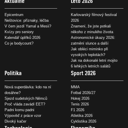
Aktuálně
Léto 2026
Epicentrum
Karlovarský filmový festival
Neštovice: příznaky, léčba
2026
V čem jezdí Yamal a Mesii?
Znamení, že jste potkali
Kvízy pro seniory
někoho z minulého života
Kalendář úplňků 2026
Astronomické úkazy 2026:
Co je bodycount?
zatmění slunce a další
Jak obléci miminko při
vysokých teplotách?
Jak na dokonalé letní mojito
6 lehkých letních salátů
Politika
Sport 2026
Nová superdávka: kdo na ní
MMA
dosáhne?
Fotbal 2026/27
Sjezd sudetských Němců
Hokej 2026
Proč vláda zavádí EET?
Tenis 2026
Padni komu padni
F1 2026
Výpověď z práce vzor
Atletika 2026
Divoký kačer
Cyklistika 2026