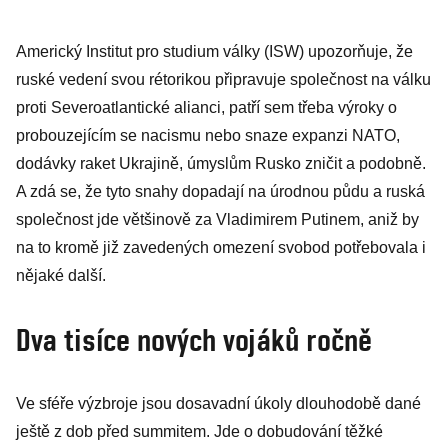
Americký Institut pro studium války (ISW) upozorňuje, že
ruské vedení svou rétorikou připravuje společnost na válku
proti Severoatlantické alianci, patří sem třeba výroky o
probouzejícím se nacismu nebo snaze expanzi NATO,
dodávky raket Ukrajině, úmyslům Rusko zničit a podobně.
A zdá se, že tyto snahy dopadají na úrodnou půdu a ruská
společnost jde většinově za Vladimirem Putinem, aniž by
na to kromě již zavedených omezení svobod potřebovala i
nějaké další.
Dva tisíce nových vojáků ročně
Ve sféře výzbroje jsou dosavadní úkoly dlouhodobě dané
ještě z dob před summitem. Jde o dobudování těžké