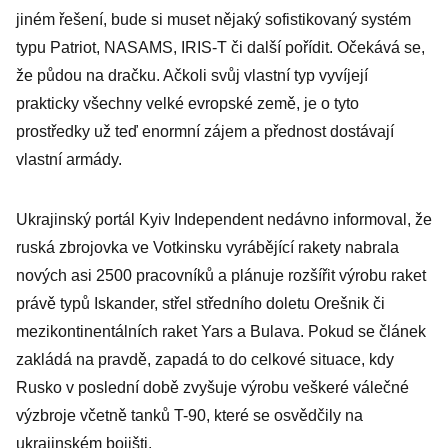
jiném řešení, bude si muset nějaký sofistikovaný systém
typu Patriot, NASAMS, IRIS-T či další pořídit. Očekává se,
že půdou na dračku. Ačkoli svůj vlastní typ vyvíjejí
prakticky všechny velké evropské země, je o tyto
prostředky už teď enormní zájem a přednost dostávají
vlastní armády.
Ukrajinský portál Kyiv Independent nedávno informoval, že
ruská zbrojovka ve Votkinsku vyrábějící rakety nabrala
nových asi 2500 pracovníků a plánuje rozšířit výrobu raket
právě typů Iskander, střel středního doletu Orešnik či
mezikontinentálních raket Yars a Bulava. Pokud se článek
zakládá na pravdě, zapadá to do celkové situace, kdy
Rusko v poslední době zvyšuje výrobu veškeré válečné
výzbroje včetně tanků T-90, které se osvědčily na
ukrajinském bojišti.