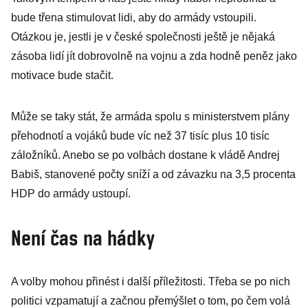
bude třena stimulovat lidi, aby do armády vstoupili.
Otázkou je, jestli je v české společnosti ještě je nějaká
zásoba lidí jít dobrovolně na vojnu a zda hodně peněz jako
motivace bude stačit.
Může se taky stát, že armáda spolu s ministerstvem plány
přehodnotí a vojáků bude víc než 37 tisíc plus 10 tisíc
záložníků. Anebo se po volbách dostane k vládě Andrej
Babiš, stanovené počty sníží a od závazku na 3,5 procenta
HDP do armády ustoupí.
Není čas na hádky
A volby mohou přinést i další příležitosti. Třeba se po nich
politici vzpamatují a začnou přemýšlet o tom, po čem volá