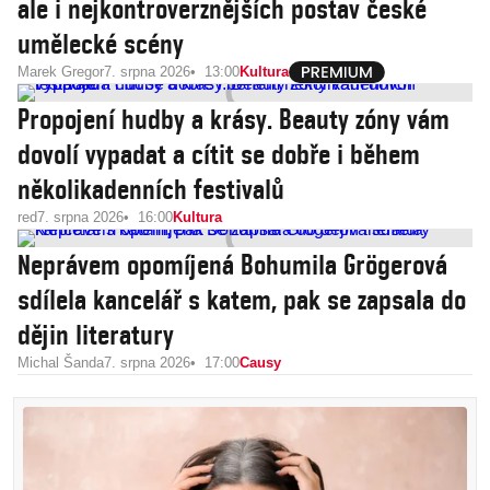
ale i nejkontroverznějších postav české
umělecké scény
Marek Gregor
7. srpna 2026
13:00
Kultura
Propojení hudby a krásy. Beauty zóny vám
dovolí vypadat a cítit se dobře i během
několikadenních festivalů
red
7. srpna 2026
16:00
Kultura
Neprávem opomíjená Bohumila Grögerová
sdílela kancelář s katem, pak se zapsala do
dějin literatury
Michal Šanda
7. srpna 2026
17:00
Causy