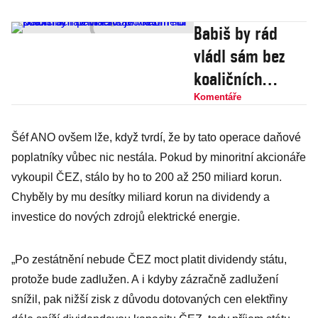
Babiš by rád
vládl sám bez
koaličních
partnerů. Do
Komentáře
kabinetu přitom
Šéf ANO ovšem lže, když tvrdí, že by tato operace daňové
ani nemá svoje
poplatníky vůbec nic nestála. Pokud by minoritní akcionáře
vlastní lidi
vykoupil ČEZ, stálo by ho to 200 až 250 miliard korun.
Chyběly by mu desítky miliard korun na dividendy a
investice do nových zdrojů elektrické energie.
„Po zestátnění nebude ČEZ moct platit dividendy státu,
protože bude zadlužen. A i kdyby zázračně zadlužení
snížil, pak nižší zisk z důvodu dotovaných cen elektřiny