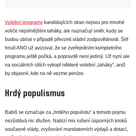
Volební programy
kandidujících stran nejsou pro mnohé
voliče nejsilnějšími taháky, ale naznačují směr, kudy se
budou ubírat v případě převzetí vládní zodpovědnosti. Šéf
hnutí ANO už avizoval, že se zveřejněním kompletního
programu ještě počká, a popravdě není jediný. Už nyní ale
na sociálních sítích vykopl některé volební „taháky“, aniž
by objasnil, kde na ně vezme peníze.
Hrdý populismus
Babiš se označuje za „hrdého populistu“ a tomuto pojmu
nezůstává nic dlužen. Nabízí mix rušení úsporných kroků
současné vlády, zvyšování mandatorních výdajů a dotací,