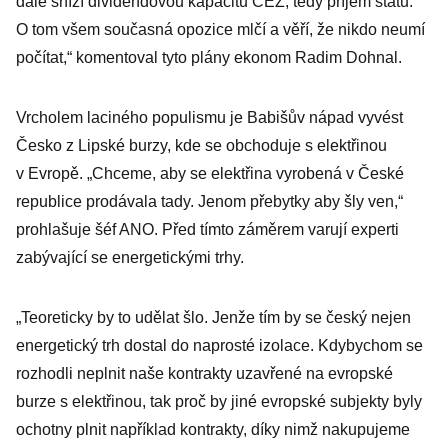
dále sníží dividendovou kapacitu ČEZ, tedy příjem státu.
O tom všem současná opozice mlčí a věří, že nikdo neumí
počítat,“ komentoval tyto plány ekonom Radim Dohnal.
Vrcholem laciného populismu je Babišův nápad vyvést
Česko z Lipské burzy, kde se obchoduje s elektřinou
v Evropě. „Chceme, aby se elektřina vyrobená v České
republice prodávala tady. Jenom přebytky aby šly ven,“
prohlašuje šéf ANO. Před tímto záměrem varují experti
zabývající se energetickými trhy.
„Teoreticky by to udělat šlo. Jenže tím by se český nejen
energetický trh dostal do naprosté izolace. Kdybychom se
rozhodli neplnit naše kontrakty uzavřené na evropské
burze s elektřinou, tak proč by jiné evropské subjekty byly
ochotny plnit například kontrakty, díky nimž nakupujeme