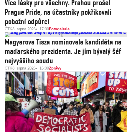
Více lásky pro všechny. Prahou prošel
Prague Pride, na účastníky pokřikovali
pobožní odpůrci
ČTK
8. srpna 2026
17:00
Fotogalerie
Magyarova Tisza nominovala kandidáta na
maďarského prezidenta. Je jím bývalý šéf
nejvyššího soudu
ČTK
8. srpna 2026
16:00
Zprávy