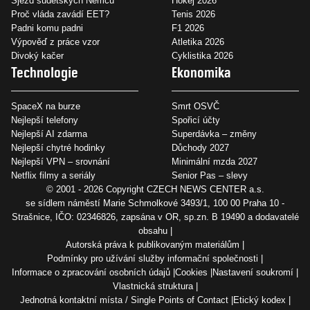
Sjezd sudetských Němců
Hokej 2026
Proč vláda zavádí EET?
Tenis 2026
Padni komu padni
F1 2026
Výpověď z práce vzor
Atletika 2026
Divoký kačer
Cyklistika 2026
Technologie
Ekonomika
SpaceX na burze
Smrt OSVČ
Nejlepší telefony
Spořicí účty
Nejlepší AI zdarma
Superdávka – změny
Nejlepší chytré hodinky
Důchody 2027
Nejlepší VPN – srovnání
Minimální mzda 2027
Netflix filmy a seriály
Senior Pas – slevy
© 2001 - 2026 Copyright
CZECH NEWS CENTER a.s.
se sídlem náměstí Marie Schmolkové 3493/1, 100 00 Praha 10 -
Strašnice, IČO: 02346826, zapsána v OR, sp.zn. B 19490 a dodavatelé
obsahu
Autorská práva k publikovaným materiálům
Podmínky pro užívání služby informační společnosti
Informace o zpracování osobních údajů
Cookies
Nastavení soukromí
Vlastnická struktura
Jednotná kontaktní místa / Single Points of Contact
Etický kodex