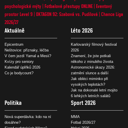
psychologické mýty
Fotbalové přestupy ONLINE
Eventový
prostor Level 9
OKTAGON 92: Szabová vs. Pudilová
Chance Liga
2026/27
Aktuálně
Léto 2026
Epicentrum
Karlovarský filmový festival
Neštovice: příznaky, léčba
2026
V čem jezdí Yamal a Mesii?
Znamení, že jste potkali
Kvízy pro seniory
někoho z minulého života
Kalendář úplňků 2026
Astronomické úkazy 2026:
Co je bodycount?
zatmění slunce a další
Jak obléci miminko při
vysokých teplotách?
Jak na dokonalé letní mojito
6 lehkých letních salátů
Politika
Sport 2026
Nová superdávka: kdo na ní
MMA
dosáhne?
Fotbal 2026/27