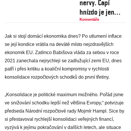
nervy. Čapí
hnízdo je jen
špičkou ledovce,
Komentáře
s dotací má
Jak si stojí domácí ekonomika dnes? Po utlumení inflace
problém i
se její kondice vrátila na deváté místo nejzdravějších
primátor z ANO
ekonomik EU. Zatímco Babišova vláda za sebou v roce
2021 zanechala nejrychleji se zadlužující zemi EU, dnes
patří i přes kritiku a koaliční kompromisy v rychlosti
konsolidace rozpočtových schodků do první třetiny.
„Konsolidace je politické maximum možného. Pořád jsme
ve snižování schodku lepší než většina Evropy,“ potvrzuje
předseda Národní rozpočtové rady Mojmír Hampl. Sice by
si přestavoval rychlejší konsolidaci veřejných financí,
vyzývá k jejímu pokračování v dalších letech, ale situace