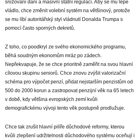
snižování daní a masivní státní regulaci. Aby se mu lépe
vládlo, chce změnit volební systém na většinový, protože
se mu líbí autoritářský styl vládnutí Donalda Trumpa s
pomocí často sporných dekretů.
Z toho, co poodkryl ze svého ekonomického programu,
běhá soudným ekonomům mráz po zádech.
Nepřekvapuje, že se chce prioritně zaměřit na svou hlavní
cílovou skupinu seniorů. Chce znovu zvýšit valorizační
schéma pro výpočet penzí, přidat nejstarším penzistům od
500 do 2000 korun a zastropovat penzijní věk na 65 letech
v době, kdy většina evropských zemí kvůli
demografickému vývoji tento věk postupně prodlužuje.
Chce tak zrušit hlavní pilíře důchodové reformy, kterou
kvůli zlepšení udržitelnosti důchodového systému oceňují i