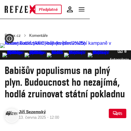
Předplatné
Reflex.cz
Komentáře
8
Fotogalerie
Babišův populismus na plný
plyn. Budoucnost ho nezajímá,
hodlá zruinovat státní pokladnu
Jiří Sezemský
45
·
13. června 2025
12:00