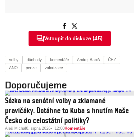
Vstoupit do diskuze (45)
volby
důchody
komentáře
Andrej Babiš
ČEZ
ANO
penze
valorizace
Doporučujeme
Sázka na senátní volby a zklamané
pravičáky. Dotáhne to Kuba s hnutím Naše
Česko do celostátní politiky?
Aleš Michal
8. srpna 2026
12:00
Komentáře