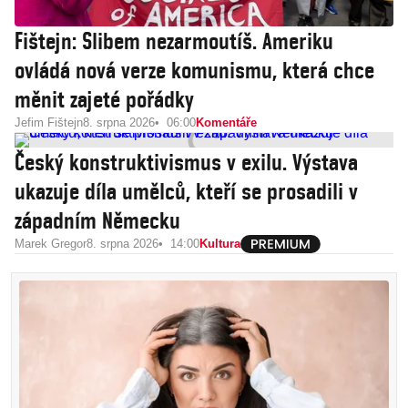
Fištejn: Slibem nezarmoutíš. Ameriku
ovládá nová verze komunismu, která chce
měnit zajeté pořádky
Jefim Fištejn
8. srpna 2026
06:00
Komentáře
Český konstruktivismus v exilu. Výstava
ukazuje díla umělců, kteří se prosadili v
západním Německu
Marek Gregor
8. srpna 2026
14:00
Kultura