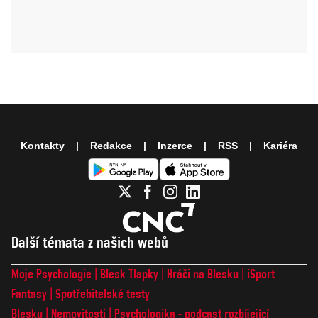
Kontakty
Redakce
Inzerce
RSS
Kariéra
Další témata z našich webů
Moje Psychologie
Blesk Tlapky
Hráči na Blesku
iSport
Fantasy
Spotřebitelské testy
Blesku
Nemovitosti
Psychologika - podcast rozbíjející