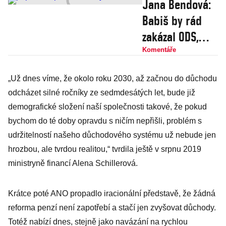
Jana Bendová:
Babiš by rád
zakázal ODS,
v sekernictví
Komentáře
připomíná
„Už dnes víme, že okolo roku 2030, až začnou do důchodu
přítele Fica. Co
odcházet silné ročníky ze sedmdesátých let, bude již
se v mládí
demografické složení naší společnosti takové, že pokud
naučíš…
bychom do té doby opravdu s ničím nepřišli, problém s
udržitelností našeho důchodového systému už nebude jen
hrozbou, ale tvrdou realitou,“ tvrdila ještě v srpnu 2019
ministryně financí Alena Schillerová.
Krátce poté ANO propadlo iracionální představě, že žádná
reforma penzí není zapotřebí a stačí jen zvyšovat důchody.
Totéž nabízí dnes, stejně jako navázání na rychlou