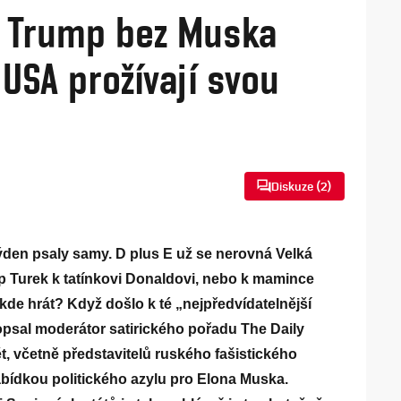
: Trump bez Muska
 USA prožívají svou
Diskuze (
2
)
ýden psaly samy. D plus E už se nerovná Velká
p Turek k tatínkovi Donaldovi, nebo k mamince
kde hrát? Když došlo k té „nejpředvídatelnější
 popsal moderátor satirického pořadu The Daily
t, včetně představitelů ruského fašistického
nabídkou politického azylu pro Elona Muska.