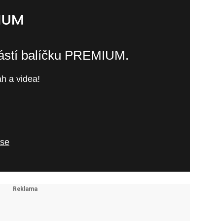
částí balíčku PREMIUM.
h a videa!
 se