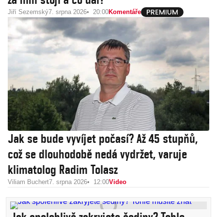
Jiří Sezemský
7. srpna 2026
20:00
Komentáře
Jak se bude vyvíjet počasí? Až 45 stupňů,
což se dlouhodobě nedá vydržet, varuje
klimatolog Radim Tolasz
Viliam Buchert
7. srpna 2026
12:00
Video