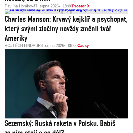
Pavlína Horáková
7. srpna 2026
18:00
Prostor X
Charles Manson: Krvavý kejklíř a psychopat,
který svými zločiny navždy změnil tvář
Ameriky
VOJTĚCH LINDAUR
8. srpna 2026
08:00
Causy
Sezemský: Ruská raketa v Polsku. Babiš
za ním stojí a co dál?