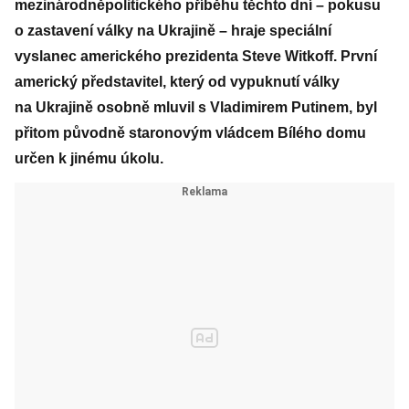
mezinárodněpolitického příběhu těchto dní – pokusu
o zastavení války na Ukrajině – hraje speciální
vyslanec amerického prezidenta Steve Witkoff. První
americký představitel, který od vypuknutí války
na Ukrajině osobně mluvil s Vladimirem Putinem, byl
přitom původně staronovým vládcem Bílého domu
určen k jinému úkolu.