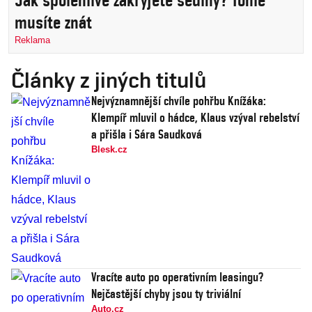
Jak spolehlivě zakryjete šediny? Tohle
musíte znát
Reklama
Články z jiných titulů
Nejvýznamnější chvíle pohřbu Knížáka:
Klempíř mluvil o hádce, Klaus vzýval rebelství
a přišla i Sára Saudková
Blesk.cz
Vracíte auto po operativním leasingu?
Nejčastější chyby jsou ty triviální
Auto.cz