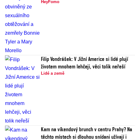
HeyFomo
Filip Vondrášek: V Jižní Americe si lidé plují
životem mnohem lehčeji, věci tolik neřeší
Lidé a země
Kam na víkendový brunch v centru Prahy? Na
těchto místech si dlouhou snídani užívají i