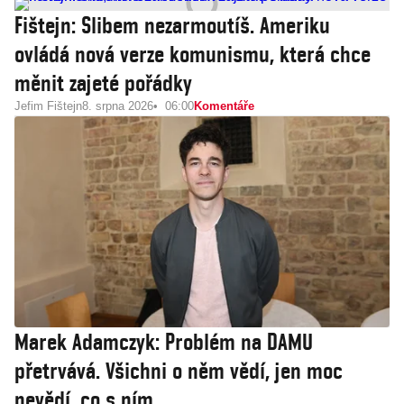
Fištejn: Slibem nezarmoutíš. Ameriku
ovládá nová verze komunismu, která chce
měnit zajeté pořádky
Jefim Fištejn
8. srpna 2026
06:00
Komentáře
Marek Adamczyk: Problém na DAMU
přetrvává. Všichni o něm vědí, jen moc
nevědí, co s ním