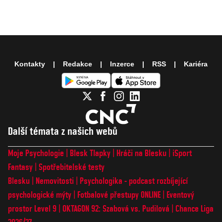
Kontakty
Redakce
Inzerce
RSS
Kariéra
Další témata z našich webů
Moje Psychologie
Blesk Tlapky
Hráči na Blesku
iSport
Fantasy
Spotřebitelské testy
Blesku
Nemovitosti
Psychologika - podcast rozbíjející
psychologické mýty
Fotbalové přestupy ONLINE
Eventový
prostor Level 9
OKTAGON 92: Szabová vs. Pudilová
Chance Liga