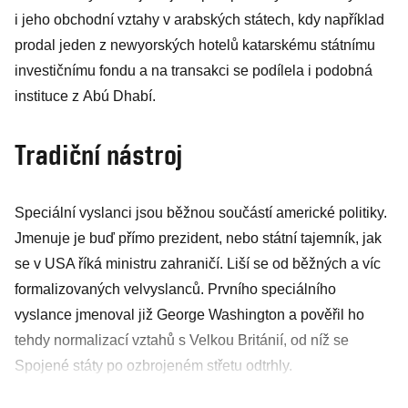
i jeho obchodní vztahy v arabských státech, kdy například
prodal jeden z newyorských hotelů katarskému státnímu
investičnímu fondu a na transakci se podílela i podobná
instituce z Abú Dhabí.
Tradiční nástroj
Speciální vyslanci jsou běžnou součástí americké politiky.
Jmenuje je buď přímo prezident, nebo státní tajemník, jak
se v USA říká ministru zahraničí. Liší se od běžných a víc
formalizovaných velvyslanců. Prvního speciálního
vyslance jmenoval již George Washington a pověřil ho
tehdy normalizací vztahů s Velkou Británií, od níž se
Spojené státy po ozbrojeném střetu odtrhly.