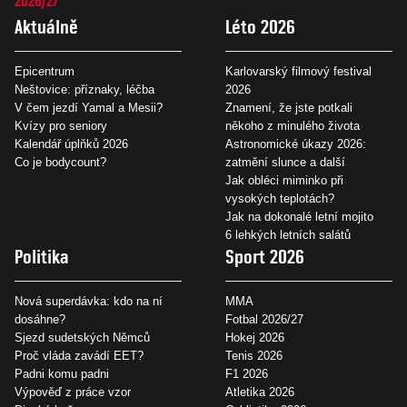
2026/27
Aktuálně
Léto 2026
Epicentrum
Karlovarský filmový festival
Neštovice: příznaky, léčba
2026
V čem jezdí Yamal a Mesii?
Znamení, že jste potkali
Kvízy pro seniory
někoho z minulého života
Kalendář úplňků 2026
Astronomické úkazy 2026:
Co je bodycount?
zatmění slunce a další
Jak obléci miminko při
vysokých teplotách?
Jak na dokonalé letní mojito
6 lehkých letních salátů
Politika
Sport 2026
Nová superdávka: kdo na ní
MMA
dosáhne?
Fotbal 2026/27
Sjezd sudetských Němců
Hokej 2026
Proč vláda zavádí EET?
Tenis 2026
Padni komu padni
F1 2026
Výpověď z práce vzor
Atletika 2026