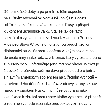
Během krátké doby a po prvním dílčím úspěchu
na Blízkém východě Witkoff ještě „povýšil“ a dostal
od Trumpa za úkol navázat kontakt s Rusy a přispět
k ukončení ukrajinské války. Stal se tak de facto
speciálním vyslancem prezidenta k Vladimiru Putinovi.
Přestože Steve Witkoff neměl žádnou předcházející
diplomatickou zkušenost, k oběma vlivným pozicím ho
do určité míry i jako rodáka z Bronxu, který vyrostl a dlouho
žil v New Yorku, předurčuje jeho rodinný původ. Witkoff je
židovského původu, což mu dává předpoklad pro jednání
s hlavním americkým spojencem na Středním východě –
Izraelem. Jeho dědeček i babička z otcovy strany se navíc
narodili v carském Rusku. I to může být bráno jako
kvalifikace k získání postu speciálního vyslance. V případě
Středního východu jsou jako předpoklady zmiňovány