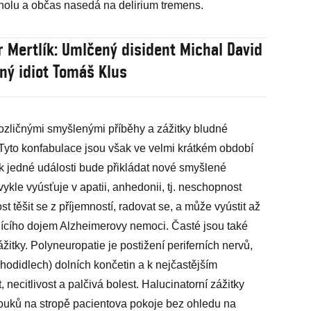
oholu a občas nasedá na delirium tremens.
r Mertlík: Umlčený disident Michal David
čný idiot Tomáš Klus
zličnými smyšlenými příběhy a zážitky bludné
 Tyto konfabulace jsou však ve velmi krátkém období
k jedné události bude přikládat nové smyšlené
ykle vyúsťuje v apatii, anhedonii, tj. neschopnost
t těšit se z příjemností, radovat se, a může vyústit až
udícího dojem Alzheimerovy nemoci. Časté jsou také
ážitky. Polyneuropatie je postižení periferních nervů,
hodidlech) dolních končetin a k nejčastějším
, necitlivost a palčivá bolest. Halucinatorní zážitky
ouků na stropě pacientova pokoje bez ohledu na