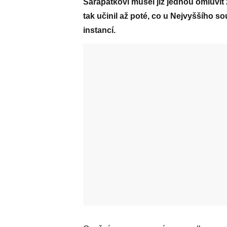
Šarapatkovi musel již jednou omluvit z
tak učinil až poté, co u Nejvyššího s
instancí.