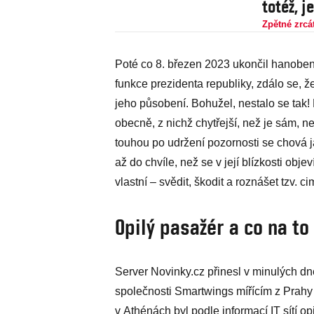
totéž, j
Zpětné zrcá
Poté co 8. březen 2023 ukončil hanob
funkce prezidenta republiky, zdálo se, ž
jeho působení. Bohužel, nestalo se tak!
obecně, z nichž chytřejší, než je sám, 
touhou po udržení pozornosti se chová ja
až do chvíle, než se v její blízkosti objeví
vlastní – svědit, škodit a roznášet tzv. c
Opilý pasažér a co na to
Server Novinky.cz přinesl v minulých dn
společnosti Smartwings mířícím z Prah
v Athénách byl podle informací IT sítí o