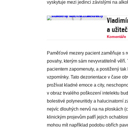
vyskytuje mezi jedinci závislými na alk
Vladimí
a užite
Komentáře
Paměťové mezery pacient zaměňuje s ro
povahy, kterým sám nevyvratitelně věří.
pacientem zapomenuty, a postižený tak 
vzpomínky. Tato dezorientace v čase obv
prožívat kladné emoce a city, neschopnos
v obraz trvalého poškození intelektu b
bolestivé polyneuritidy a halucinatorní z
nejvíc dlouhých nervů na na ploskách (c
klinickým projevům patří jejich ochablost
mohou mít například podobu obřích pav