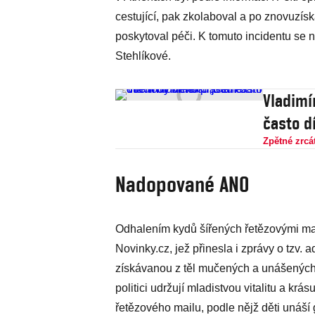
cestující, pak zkolaboval a po znovuzís
poskytoval péči. K tomuto incidentu se 
Stehlíkové.
Vladimír Mertlík: „B
často d
Zpětné zrcá
Nadopované ANO
Odhalením kydů šířených řetězovými mai
Novinky.cz, jež přinesla i zprávy o tzv. 
získávanou z těl mučených a unášených dě
politici udržují mladistvou vitalitu a kr
řetězového mailu, podle nějž děti unáší