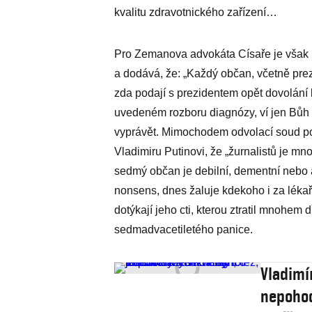
kvalitu zdravotnického zařízení…
Pro Zemanova advokáta Císaře je však 
a dodává, že: „Každý občan, včetně prezi
zda podají s prezidentem opět dovolání
uvedeném rozboru diagnózy, ví jen Bůh
vyprávět. Mimochodem odvolací soud pov
Vladimiru Putinovi, že „žurnalistů je mnoh
sedmý občan je debilní, dementní nebo a
nonsens, dnes žaluje kdekoho i za lékařs
dotýkají jeho cti, kterou ztratil mnohem
sedmadvacetiletého panice.
Vladimí
nepohod