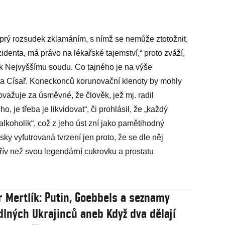
prý rozsudek zklamáním, s nímž se nemůže ztotožnit,
denta, má právo na lékařské tajemství,“ proto zváží,
 k Nejvyššímu soudu. Co tajného je na výše
 a Císař. Koneckonců korunovační klenoty by mohly
ažuje za úsměvné, že člověk, jež mj. radil
o, je třeba je likvidovat“, či prohlásil, že „každý
lkoholik“, což z jeho úst zní jako pamětihodný
ky vyfutrovaná tvrzení jen proto, že se dle něj
 dřív než svou legendární cukrovku a prostatu
r Mertlík: Putin, Goebbels a seznamy
lných Ukrajinců aneb Když dva dělají