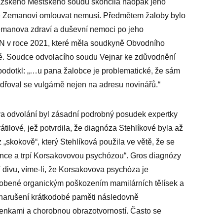
ského Městského soudu skončila naopak jeho
se Zemanovi omlouvat nemusí. Předmětem žaloby bylo
Zemanova zdraví a duševní nemoci po jeho
VN v roce 2021, které měla soudkyně Obvodního
é. Soudce odvolacího soudu Vejnar ke zdůvodnění
odotkl: „…u pana žalobce je problematické, že sám
dřoval se vulgárně nejen na adresu novinářů.“
va odvolání byl zásadní podrobný posudek expertky
átilové, jež potvrdila, že diagnóza Stehlíkové byla až
 „skokově“, který Stehlíková použila ve větě, že se
nce a trpí Korsakovovou psychózou“. Gros diagnózy
í divu, víme-li, že Korsakovova psychóza je
obené organickým poškozením mamilárních tělísek a
 narušení krátkodobé paměti následovně
enkami a chorobnou obrazotvorností. Často se