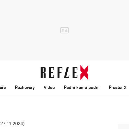
áře
Rozhovory
Video
Padni komu padni
Prostor X