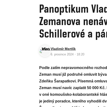
Panoptikum Vlad
Zemanova nenávi
Schillerové a pá
Vladimír Mertlík
·
6. prosince 2024
18:20
Podle zatím nepravomocného rozhodn
Zeman musí již podruhé omluvit býv
Zdeňku Šarapatkovi. Písemná omluva 
Zeman musí navíc zaplatit 50 000 Kč
v oné komoušsko-kolaborantské hlásn
je jediný poradce, kterého vyhodili dv