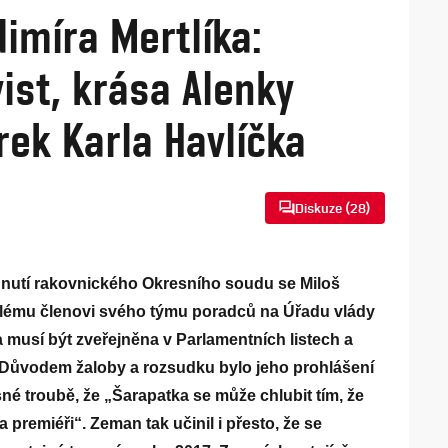
imíra Mertlíka:
st, krása Alenky
rek Karla Havlíčka
Diskuze (
28
)
utí rakovnického Okresního soudu se Miloš
alému členovi svého týmu poradců na Úřadu vlády
musí být zveřejněna v Parlamentních listech a
. Důvodem žaloby a rozsudku bylo jeho prohlášení
é troubě, že „Šarapatka se může chlubit tím, že
a premiéři“. Zeman tak učinil i přesto, že se