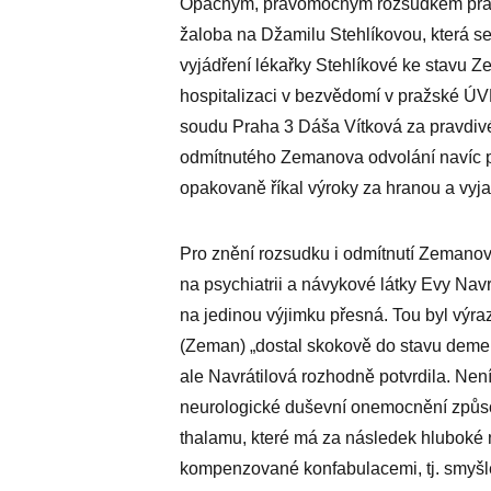
Opačným, pravomocným rozsudkem praž
žaloba na Džamilu Stehlíkovou, která 
vyjádření lékařky Stehlíkové ke stavu 
hospitalizaci v bezvědomí v pražské Ú
soudu Praha 3 Dáša Vítková za pravdiv
odmítnutého Zemanova odvolání navíc p
opakovaně říkal výroky za hranou a vyja
Pro znění rozsudku i odmítnutí Zemano
na psychiatrii a návykové látky Evy Navr
na jedinou výjimku přesná. Tou byl výraz
(Zeman) „dostal skokově do stavu deme
ale Navrátilová rozhodně potvrdila. Nen
neurologické duševní onemocnění způs
thalamu, které má za následek hluboké
kompenzované konfabulacemi, tj. smyšl