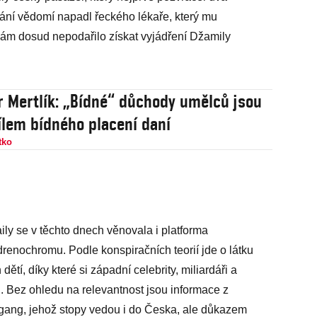
kání vědomí napadl řeckého lékaře, který mu
nám dosud nepodařilo získat vyjádření Džamily
ídné“ důchody umělců jsou
ílem bídného placení daní
tko
ly se v těchto dnech věnovala i platforma
adrenochromu. Podle konspiračních teorií jde o látku
tí, díky které si západní celebrity, miliardáři a
ásu. Bez ohledu na relevantnost jsou informace z
 gang, jehož stopy vedou i do Česka, ale důkazem