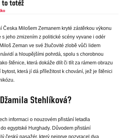
e to totéž
tko
ení Česka Milošem Zemanem kryté zástěrkou výkonu
e s jeho zmizením z politické scény vyvane i odér
 Miloš Zeman ve své žlučovité zlobě vůči lidem
nenávidí a hloupějšími pohrdá, spolu s chorobnou
ko štěnice, která dokáže dlít či tlít za rámem obrazu
 bytost, která jí dá příležitost k chování, jež je štěnici
imikózu.
 Džamila Stehlíková?
ech informaci o nouzovém přistání letadla
y do egyptské Hurghady. Důvodem přistání
pilý český pasažér, který nejprve pozvracel dva