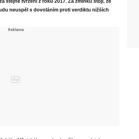
a stejné tvrzení z roku 2017. Za zmínku stojí, že
oudu neuspěl s dovoláním proti verdiktu nižších