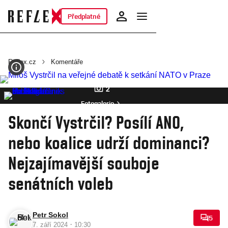
Předplatné
Reflex.cz
Komentáře
2
Fotogalerie
Skončí Vystrčil? Posílí ANO,
nebo koalice udrží dominanci?
Nejzajímavější souboje
senátních voleb
Petr Sokol
5
·
7. září 2024
10:30