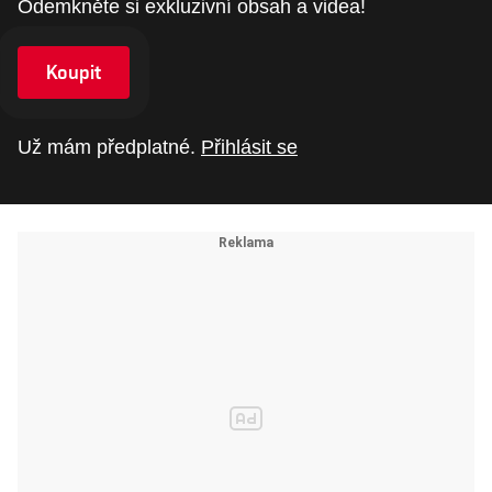
Odemkněte si exkluzivní obsah a videa!
Koupit
Už mám předplatné.
Přihlásit se