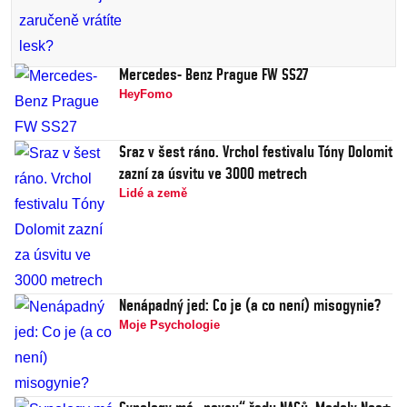
Mercedes- Benz Prague FW SS27
HeyFomo
Sraz v šest ráno. Vrchol festivalu Tóny Dolomit
zazní za úsvitu ve 3000 metrech
Lidé a země
Nenápadný jed: Co je (a co není) misogynie?
Moje Psychologie