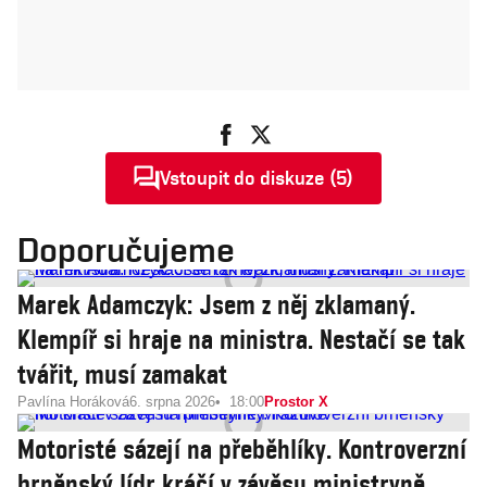
Vstoupit do diskuze (5)
Doporučujeme
Marek Adamczyk: Jsem z něj zklamaný.
Klempíř si hraje na ministra. Nestačí se tak
tvářit, musí zamakat
Pavlína Horáková
6. srpna 2026
18:00
Prostor X
Motoristé sázejí na přeběhlíky. Kontroverzní
brněnský lídr kráčí v závěsu ministryně