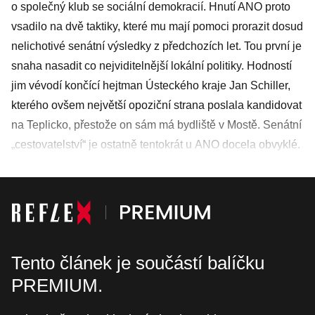
o společný klub se sociální demokracií. Hnutí ANO proto
vsadilo na dvě taktiky, které mu mají pomoci prorazit dosud
nelichotivé senátní výsledky z předchozích let. Tou první je
snaha nasadit co nejviditelnější lokální politiky. Hodností
jim vévodí končící hejtman Ústeckého kraje Jan Schiller,
kterého ovšem největší opoziční strana poslala kandidovat
na Teplicko, přestože on sám má bydliště v Mostě. Senátní
„cestovatelství“ je ostatně tentokrát u ANO docela obvyklé.
Tento článek je součástí balíčku
PREMIUM.