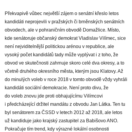
Překvapivě vůbec největší zájem o senátní křeslo letos
kandidáti neprojevili v pražských či brněnských senátních
obvodech, ale v pohraničním obvodě Domažlice. Místo,
kde senátoruje občanský demokrat Vladislav Vilímec, sice
není nejviditelnější politickou arénou v republice, ale
vysoký počet kandidátů tady může vyplývat i z toho, že
obvod ve skutečnosti zahrnuje skoro celé dva okresy, a to
včetně druhého okresního města, kterým jsou Klatovy. Až
do minulých voleb v roce 2018 v tomto obvodě vždy vyhráli
kandidáti sociální demokracie. Není proto divu, že
do voleb znovu jde proti obhajujícímu Vilímcovi
i předcházející držitel mandátu z obvodu Jan Látka. Ten tu
byl senátorem za ČSSD v letech 2012 až 2018, ale letos
už kandiduje jako krajský zastupitel za Babišovo ANO.
Pokračuje tím trend, kdy výrazné lokální osobnosti