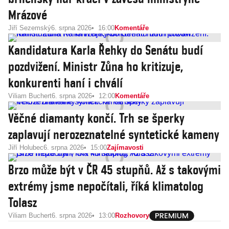
Mrázové
Jiří Sezemský
6. srpna 2026
16:00
Komentáře
Kandidatura Karla Řehky do Senátu budí
pozdvižení. Ministr Zůna ho kritizuje,
konkurenti haní i chválí
Viliam Buchert
6. srpna 2026
12:00
Komentáře
Věčné diamanty končí. Trh se šperky
zaplavují nerozeznatelné syntetické kameny
Jiří Holubec
6. srpna 2026
15:00
Zajímavosti
Brzo může být v ČR 45 stupňů. Až s takovými
extrémy jsme nepočítali, říká klimatolog
Tolasz
Viliam Buchert
6. srpna 2026
13:00
Rozhovory