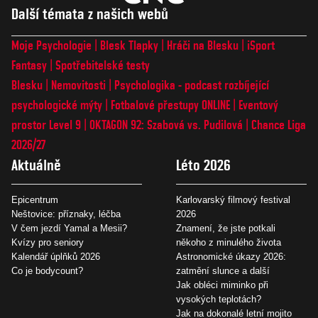
Další témata z našich webů
Moje Psychologie
Blesk Tlapky
Hráči na Blesku
iSport
Fantasy
Spotřebitelské testy
Blesku
Nemovitosti
Psychologika - podcast rozbíjející
psychologické mýty
Fotbalové přestupy ONLINE
Eventový
prostor Level 9
OKTAGON 92: Szabová vs. Pudilová
Chance Liga
2026/27
Aktuálně
Léto 2026
Epicentrum
Karlovarský filmový festival
Neštovice: příznaky, léčba
2026
V čem jezdí Yamal a Mesii?
Znamení, že jste potkali
Kvízy pro seniory
někoho z minulého života
Kalendář úplňků 2026
Astronomické úkazy 2026:
Co je bodycount?
zatmění slunce a další
Jak obléci miminko při
vysokých teplotách?
Jak na dokonalé letní mojito