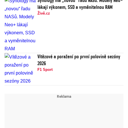
Synology má „novou“ řadu NASů. Modely Neo+
lákají výkonem, SSD a vyměnitelnou RAM
Živě.cz
Vítězové a poražení po první polovině sezóny
2026
F1 Sport