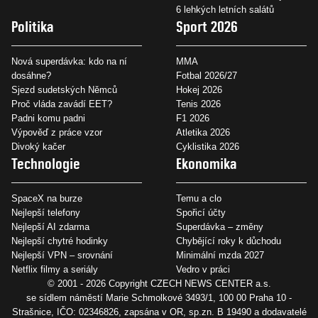
6 lehkých letních salátů
Politika
Sport 2026
Nová superdávka: kdo na ní
MMA
dosáhne?
Fotbal 2026/27
Sjezd sudetských Němců
Hokej 2026
Proč vláda zavádí EET?
Tenis 2026
Padni komu padni
F1 2026
Výpověď z práce vzor
Atletika 2026
Divoký kačer
Cyklistika 2026
Technologie
Ekonomika
SpaceX na burze
Temu a clo
Nejlepší telefony
Spořicí účty
Nejlepší AI zdarma
Superdávka – změny
Nejlepší chytré hodinky
Chybějící roky k důchodu
Nejlepší VPN – srovnání
Minimální mzda 2027
Netflix filmy a seriály
Vedro v práci
© 2001 - 2026 Copyright
CZECH NEWS CENTER a.s.
se sídlem náměstí Marie Schmolkové 3493/1, 100 00 Praha 10 -
Strašnice, IČO: 02346826, zapsána v OR, sp.zn. B 19490 a dodavatelé