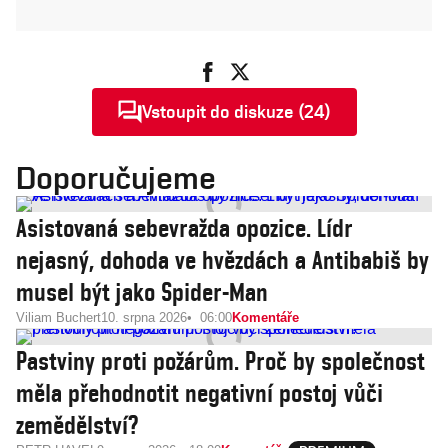
Vstoupit do diskuze (24)
Doporučujeme
Asistovaná sebevražda opozice. Lídr
nejasný, dohoda ve hvězdách a Antibabiš by
musel být jako Spider-Man
Viliam Buchert
10. srpna 2026
06:00
Komentáře
Pastviny proti požárům. Proč by společnost
měla přehodnotit negativní postoj vůči
zemědělství?