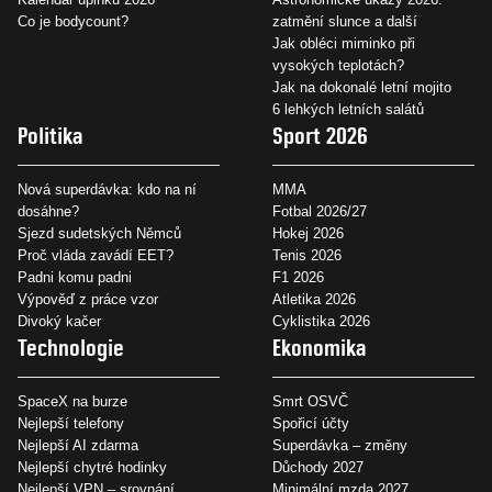
Co je bodycount?
zatmění slunce a další
Jak obléci miminko při
vysokých teplotách?
Jak na dokonalé letní mojito
6 lehkých letních salátů
Politika
Sport 2026
Nová superdávka: kdo na ní
MMA
dosáhne?
Fotbal 2026/27
Sjezd sudetských Němců
Hokej 2026
Proč vláda zavádí EET?
Tenis 2026
Padni komu padni
F1 2026
Výpověď z práce vzor
Atletika 2026
Divoký kačer
Cyklistika 2026
Technologie
Ekonomika
SpaceX na burze
Smrt OSVČ
Nejlepší telefony
Spořicí účty
Nejlepší AI zdarma
Superdávka – změny
Nejlepší chytré hodinky
Důchody 2027
Nejlepší VPN – srovnání
Minimální mzda 2027