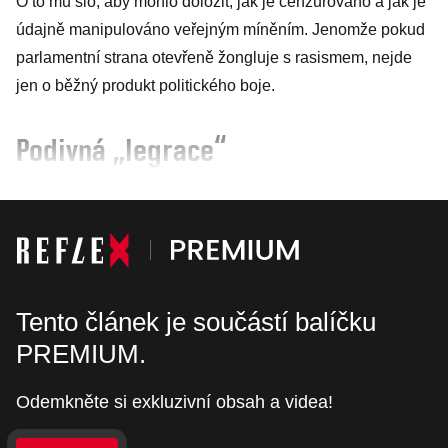
O to mu šlo, aby mohlo doložit, jak je cenzurováno a jak je
údajně manipulováno veřejným míněním. Jenomže pokud
parlamentní strana otevřeně žongluje s rasismem, nejde
jen o běžný produkt politického boje.
Podivná „legrace“
Tento článek je součástí balíčku
PREMIUM.
Odemkněte si exkluzivní obsah a videa!