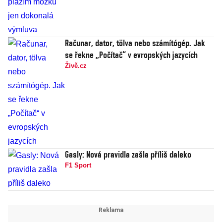
Računar, dator, tölva nebo számítógép. Jak
se řekne „Počítač“ v evropských jazycích
Živě.cz
Gasly: Nová pravidla zašla příliš daleko
F1 Sport