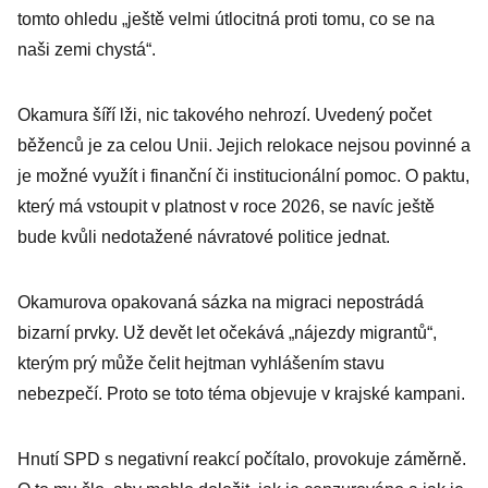
tomto ohledu „ještě velmi útlocitná proti tomu, co se na
naši zemi chystá“.
Okamura šíří lži, nic takového nehrozí. Uvedený počet
běženců je za celou Unii. Jejich relokace nejsou povinné a
je možné využít i finanční či institucionální pomoc. O paktu,
který má vstoupit v platnost v roce 2026, se navíc ještě
bude kvůli nedotažené návratové politice jednat.
Okamurova opakovaná sázka na migraci nepostrádá
bizarní prvky. Už devět let očekává „nájezdy migrantů“,
kterým prý může čelit hejtman vyhlášením stavu
nebezpečí. Proto se toto téma objevuje v krajské kampani.
Hnutí SPD s negativní reakcí počítalo, provokuje záměrně.