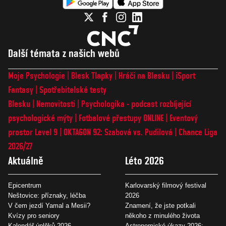
Další témata z našich webů
Moje Psychologie
Blesk Tlapky
Hráči na Blesku
iSport
Fantasy
Spotřebitelské testy
Blesku
Nemovitosti
Psychologika - podcast rozbíjející
psychologické mýty
Fotbalové přestupy ONLINE
Eventový
prostor Level 9
OKTAGON 92: Szabová vs. Pudilová
Chance Liga
2026/27
Aktuálně
Léto 2026
Epicentrum
Karlovarský filmový festival
Neštovice: příznaky, léčba
2026
V čem jezdí Yamal a Mesii?
Znamení, že jste potkali
Kvízy pro seniory
někoho z minulého života
Kalendář úplňků 2026
Astronomické úkazy 2026: