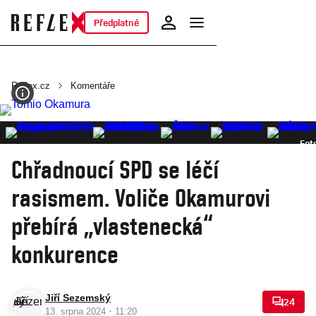
Předplatné
Reflex.cz
Komentáře
Fot
Chřadnoucí SPD se léčí
rasismem. Voliče Okamurovi
přebírá „vlastenecká“
konkurence
Jiří Sezemský
24
·
13. srpna 2024
11:20