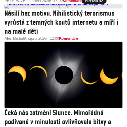
PETR HAVEL
9. srpna 2026
18:00
Komentáře
Násilí bez motivu. Nihilistický terorismus
vyrůstá z temných koutů internetu a míří i
na malé děti
Aleš Michal
9. srpna 2026
12:00
Komentáře
Čeká nás zatmění Slunce. Mimořádná
podívaná v minulosti ovlivňovala bitvy a