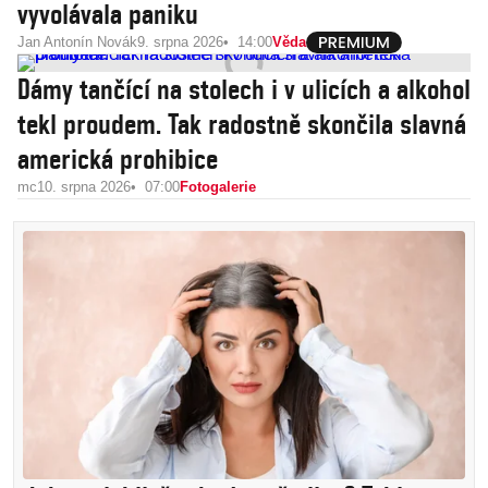
vyvolávala paniku
Jan Antonín Novák
9. srpna 2026
14:00
Věda
Dámy tančící na stolech i v ulicích a alkohol
tekl proudem. Tak radostně skončila slavná
americká prohibice
mc
10. srpna 2026
07:00
Fotogalerie