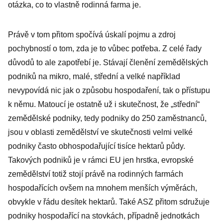
otázka, co to vlastně rodinná farma je.
Právě v tom přitom spočívá úskalí pojmu a zdroj
pochybností o tom, zda je to vůbec potřeba. Z celé řady
důvodů to ale zapotřebí je. Stávají členění zemědělských
podniků na mikro, malé, střední a velké například
nevypovídá nic jak o způsobu hospodaření, tak o přístupu
k němu. Matoucí je ostatně už i skutečnost, že „střední“
zemědělské podniky, tedy podniky do 250 zaměstnanců,
jsou v oblasti zemědělství ve skutečnosti velmi velké
podniky často obhospodařující tisíce hektarů půdy.
Takových podniků je v rámci EU jen hrstka, evropské
zemědělství totiž stojí právě na rodinných farmách
hospodařících ovšem na mnohem menších výměrách,
obvykle v řádu desítek hektarů. Také ASZ přitom sdružuje
podniky hospodařící na stovkách, případně jednotkách