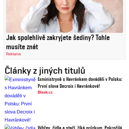
Jak spolehlivě zakryjete šediny? Tohle
musíte znát
Reklama
Články z jiných titulů
Exministryně s Havránkem dováděli v Polsku:
První slova Decroix i Havránkové!
Blesk.cz
Výhřev, čidla a stačí, říká průzkum. Pokročilá