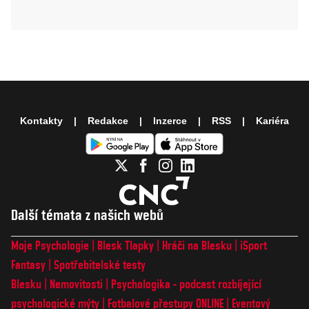
Kontakty
Redakce
Inzerce
RSS
Kariéra
Další témata z našich webů
Moje Psychologie
Blesk Tlapky
Hráči na Blesku
iSport
Fantasy
Spotřebitelské testy
Blesku
Nemovitosti
Psychologika - podcast rozbíjející
psychologické mýty
Fotbalové přestupy ONLINE
Eventový