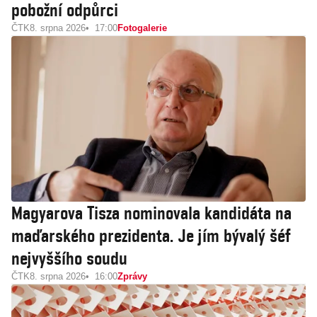
pobožní odpůrci
ČTK
8. srpna 2026
17:00
Fotogalerie
Magyarova Tisza nominovala kandidáta na
maďarského prezidenta. Je jím bývalý šéf
nejvyššího soudu
ČTK
8. srpna 2026
16:00
Zprávy