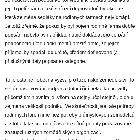
jejich potřebám a také snížení doprovodné byrokracie,
která zejména sedláky na rodinných farmách nejvíc trápí.
Je totiž zřejmé, že pokud by byl pojem rodinná farma dobře
popsán, nebylo by například nutné dokládat pro čerpání
podpor celou řadu dokumentů prostě proto, že jejich
příjemci by spadali do určité, předem definované (a
příslušnými daty popsané) kategorie.
To je ostatně i obecná výzva pro tuzemské zemědělství. To
se při nastavování podpor a dotací řídí několika pravidly,
přičemž tím hlavním je „všem na stejný účel stejně“, a dále
zejména velikostí podniku. Ve skutečnosti jsou ale potřeby
rodinných farem jiné než potřeby průmyslových zemědělců
a z toho také pramení často rozdílné priority prosazované
zástupci různých zemědělských organizací.