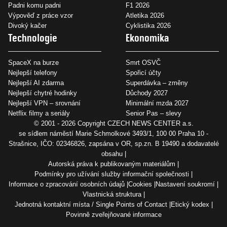
Padni komu padni
F1 2026
Výpověď z práce vzor
Atletika 2026
Divoký kačer
Cyklistika 2026
Technologie
Ekonomika
SpaceX na burze
Smrt OSVČ
Nejlepší telefony
Spořicí účty
Nejlepší AI zdarma
Superdávka – změny
Nejlepší chytré hodinky
Důchody 2027
Nejlepší VPN – srovnání
Minimální mzda 2027
Netflix filmy a seriály
Senior Pas – slevy
© 2001 - 2026 Copyright
CZECH NEWS CENTER a.s.
se sídlem náměstí Marie Schmolkové 3493/1, 100 00 Praha 10 -
Strašnice, IČO: 02346826, zapsána v OR, sp.zn. B 19490 a dodavatelé
obsahu
Autorská práva k publikovaným materiálům
Podmínky pro užívání služby informační společnosti
Informace o zpracování osobních údajů
Cookies
Nastavení soukromí
Vlastnická struktura
Jednotná kontaktní místa / Single Points of Contact
Etický kodex
Povinně zveřejňované informace