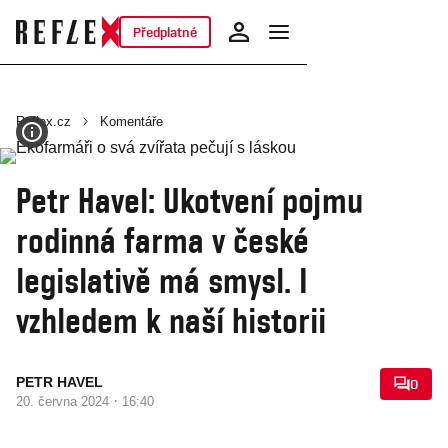
Předplatné
Reflex.cz
Komentáře
Petr Havel: Ukotvení pojmu
rodinná farma v české
legislativě má smysl. I
vzhledem k naší historii
PETR HAVEL
0
·
20. června 2024
16:40