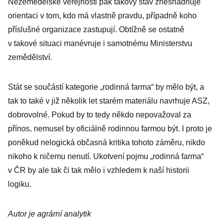
Nezemědělské veřejnosti pak takový stav znesnadňuje
orientaci v tom, kdo má vlastně pravdu, případně koho
příslušné organizace zastupují. Obtížně se ostatně
v takové situaci manévruje i samotnému Ministerstvu
zemědělství.
Stát se součástí kategorie „rodinná farma“ by mělo být, a
tak to také v již několik let starém materiálu navrhuje ASZ,
dobrovolné. Pokud by to tedy někdo nepovažoval za
přínos, nemusel by oficiálně rodinnou farmou být. I proto je
poněkud nelogická občasná kritika tohoto záměru, nikdo
nikoho k ničemu nenutí. Ukotvení pojmu „rodinná farma“
v ČR by ale tak či tak mělo i vzhledem k naší historii
logiku.
Autor je agrární analytik