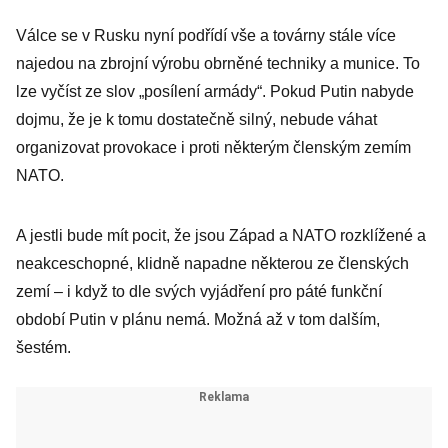
Válce se v Rusku nyní podřídí vše a továrny stále více
najedou na zbrojní výrobu obrněné techniky a munice. To
lze vyčíst ze slov „posílení armády“. Pokud Putin nabyde
dojmu, že je k tomu dostatečně silný, nebude váhat
organizovat provokace i proti některým členským zemím
NATO.
A jestli bude mít pocit, že jsou Západ a NATO rozklížené a
neakceschopné, klidně napadne některou ze členských
zemí – i když to dle svých vyjádření pro páté funkční
období Putin v plánu nemá. Možná až v tom dalším,
šestém.