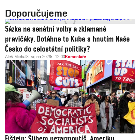
Doporučujeme
Sázka na senátní volby a zklamané
pravičáky. Dotáhne to Kuba s hnutím Naše
Česko do celostátní politiky?
Aleš Michal
8. srpna 2026
12:00
Komentáře
Fištejn: Slibem nezarmoutíš. Ameriku