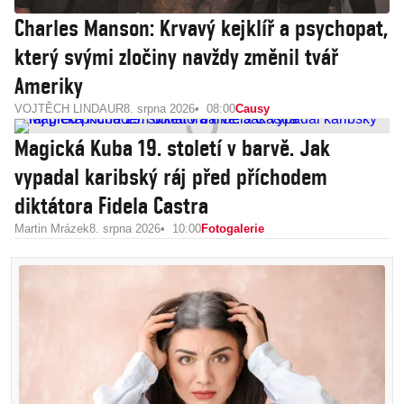
Charles Manson: Krvavý kejklíř a psychopat,
který svými zločiny navždy změnil tvář
Ameriky
VOJTĚCH LINDAUR
8. srpna 2026
08:00
Causy
Magická Kuba 19. století v barvě. Jak
vypadal karibský ráj před příchodem
diktátora Fidela Castra
Martin Mrázek
8. srpna 2026
10:00
Fotogalerie