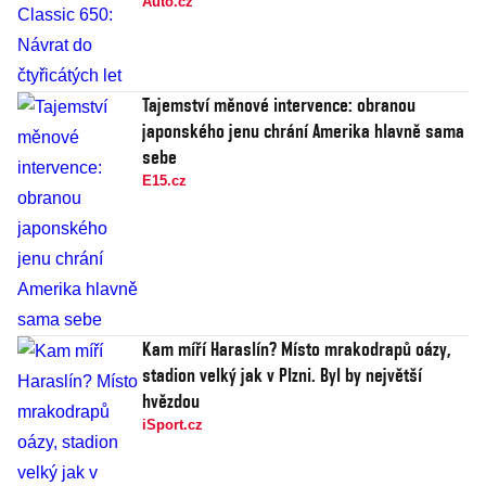
Auto.cz
Tajemství měnové intervence: obranou
japonského jenu chrání Amerika hlavně sama
sebe
E15.cz
Kam míří Haraslín? Místo mrakodrapů oázy,
stadion velký jak v Plzni. Byl by největší
hvězdou
iSport.cz