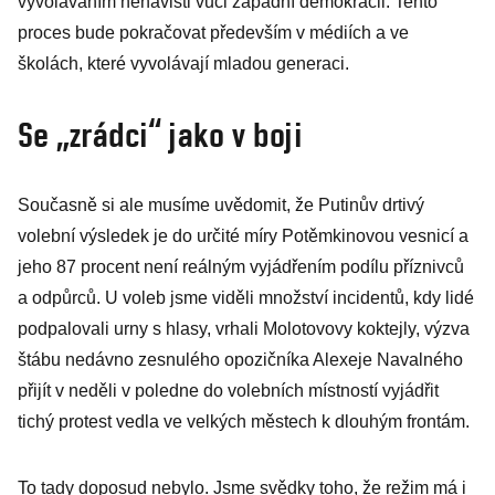
vyvoláváním nenávisti vůči západní demokracii. Tento
proces bude pokračovat především v médiích a ve
školách, které vyvolávají mladou generaci.
Se „zrádci“ jako v boji
Současně si ale musíme uvědomit, že Putinův drtivý
volební výsledek je do určité míry Potěmkinovou vesnicí a
jeho 87 procent není reálným vyjádřením podílu příznivců
a odpůrců. U voleb jsme viděli množství incidentů, kdy lidé
podpalovali urny s hlasy, vrhali Molotovovy koktejly, výzva
štábu nedávno zesnulého opozičníka Alexeje Navalného
přijít v neděli v poledne do volebních místností vyjádřit
tichý protest vedla ve velkých městech k dlouhým frontám.
To tady doposud nebylo. Jsme svědky toho, že režim má i