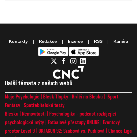
Kontakty
Redakce
Inzerce
RSS
Kariéra
Další témata z našich webů
Moje Psychologie
Blesk Tlapky
Hráči na Blesku
iSport
Fantasy
Spotřebitelské testy
Blesku
Nemovitosti
Psychologika - podcast rozbíjející
psychologické mýty
Fotbalové přestupy ONLINE
Eventový
prostor Level 9
OKTAGON 92: Szabová vs. Pudilová
Chance Liga