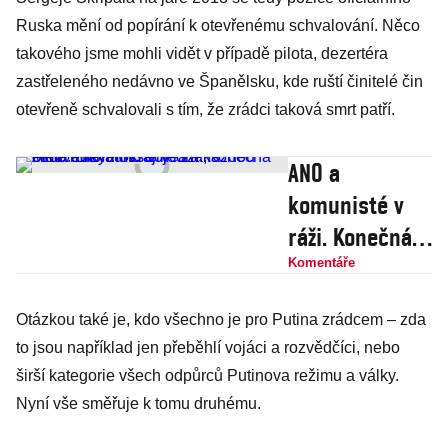
Ruska mění od popírání k otevřenému schvalování. Něco
takového jsme mohli vidět v případě pilota, dezertéra
zastřeleného nedávno ve Španělsku, kde ruští činitelé čin
otevřeně schvalovali s tím, že zrádci taková smrt patří.
ANO a
komunisté v
ráži. Konečná
chce mír na
Komentáře
Ukrajině za
Otázkou také je, kdo všechno je pro Putina zrádcem – zda
každou cenu. S
to jsou například jen přeběhlí vojáci a rozvědčíci, nebo
kým ho
širší kategorie všech odpůrců Putinova režimu a války.
dojedná, s
Nyní vše směřuje k tomu druhému.
Medveděvem?