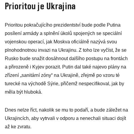
Prioritou je Ukrajina
Prioritou pokračujícího prezidentství bude podle Putina
posílení armády a splnění úkolů spojených se speciální
vojenskou operací, jak Moskva oficiálně nazývá svou
plnohodnotnou invazi na Ukrajinu. Z toho lze vyčíst, že se
Rusko bude snažit dosáhnout dalšího postupu na frontách
a přirozeně i Kyjev porazit. Putin dal také najevo plány na
zřízení „sanitární zóny“ na Ukrajině, zřejmě po vzoru té
turecké na východě Sýrie, přičemž nespecifikoval, jak by
měla být hluboká.
Dnes nelze říct, nakolik se mu to podaří, a bude záležet na
Ukrajincích, aby vytrvali v odporu a nenechali situaci dojít
až ke zvratu.