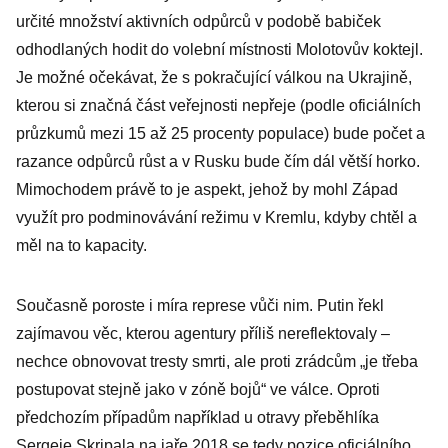
určité množství aktivních odpůrců v podobě babiček
odhodlaných hodit do volební místnosti Molotovův koktejl.
Je možné očekávat, že s pokračující válkou na Ukrajině,
kterou si značná část veřejnosti nepřeje (podle oficiálních
průzkumů mezi 15 až 25 procenty populace) bude počet a
razance odpůrců růst a v Rusku bude čím dál větší horko.
Mimochodem právě to je aspekt, jehož by mohl Západ
využít pro podminovávání režimu v Kremlu, kdyby chtěl a
měl na to kapacity.
Současně poroste i míra represe vůči nim. Putin řekl
zajímavou věc, kterou agentury příliš nereflektovaly –
nechce obnovovat tresty smrti, ale proti zrádcům „je třeba
postupovat stejně jako v zóně bojů“ ve válce. Oproti
předchozím případům například u otravy přeběhlíka
Sergeje Skripala na jaře 2018 se tedy pozice oficiálního