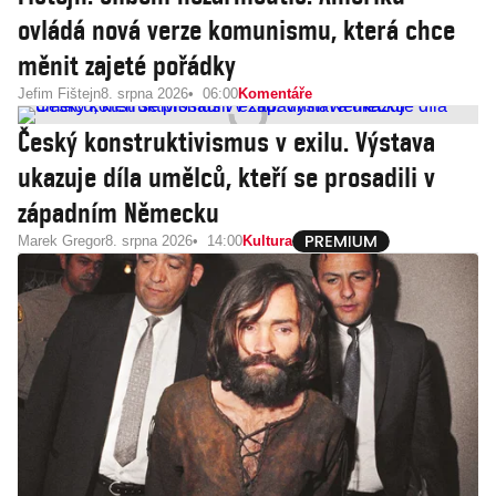
ovládá nová verze komunismu, která chce
měnit zajeté pořádky
Jefim Fištejn
8. srpna 2026
06:00
Komentáře
Český konstruktivismus v exilu. Výstava
ukazuje díla umělců, kteří se prosadili v
západním Německu
Marek Gregor
8. srpna 2026
14:00
Kultura