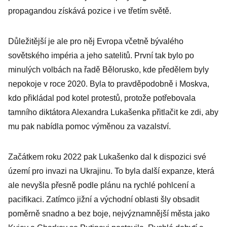
propagandou získává pozice i ve třetím světě.
Důležitější je ale pro něj Evropa včetně bývalého
sovětského impéria a jeho satelitů. První tak bylo po
minulých volbách na řadě Bělorusko, kde předělem byly
nepokoje v roce 2020. Byla to pravděpodobně i Moskva,
kdo přikládal pod kotel protestů, protože potřebovala
tamního diktátora Alexandra Lukašenka přitlačit ke zdi, aby
mu pak nabídla pomoc výměnou za vazalství.
Začátkem roku 2022 pak Lukašenko dal k dispozici své
území pro invazi na Ukrajinu. To byla další expanze, která
ale nevyšla přesně podle plánu na rychlé pohlcení a
pacifikaci. Zatímco jižní a východní oblasti šly obsadit
poměrně snadno a bez boje, nejvýznamnější města jako