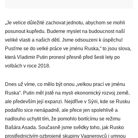
„Je velice důležité zachovat jednotu, abychom se mohli
posunout kupředu. Budeme myslet na budoucnost naší
veliké vlasti a našich dětí. Jsme odsouzeni k úspěchu!
Pusťme se do velké práce ve jménu Ruska,“ to jsou slova,
která Vladimir Putin pronesl přesně před šesti lety po
volbách v roce 2018.
Dnes už víme, co mělo být onou „velkou prací ve jménu
Ruska“. Putin měl jistě na mysli ekonomický rozvoj země,
ale především její expanzi. Nejdříve v Sýrii, kde se Rusku
podařilo sice nenápadně, ale přece jen spolehlivě a
nadlouho uchytit tím, že pomohlo bortícímu se režimu
Bašára Asada. Současně jsme svědky toho, jak Rusko
prostřednictvím ozbrojené skupiny Vagnerovců i umnou