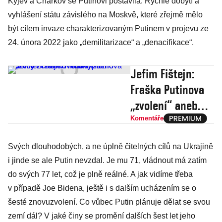
Kyjev a Charkov se Putinovi postavila. Rychlé dobytí a
vyhlášení státu závislého na Moskvě, které zřejmě mělo
být cílem invaze charakterizovaným Putinem v projevu ze
24. února 2022 jako „demilitarizace“ a „denacifikace“.
Jefim Fištejn:
Fraška Putinova
„zvolení“ aneb
Rusko zažilo volby
Komentáře
zcela nového typu
Svých dlouhodobých, a ne úplně čitelných cílů na Ukrajině
i jinde se ale Putin nevzdal. Je mu 71, vládnout má zatím
do svých 77 let, což je plně reálné. A jak vidíme třeba
v případě Joe Bidena, ještě i s dalším ucházením se o
šesté znovuzvolení. Co vůbec Putin plánuje dělat se svou
zemí dál? V jaké činy se promění dalších šest let jeho