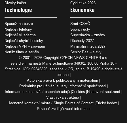
Divoký kačer
Cyklistika 2026
Technologie
Ekonomika
SpaceX na burze
Smrt OSVČ
Nejlepší telefony
Spořicí účty
Nejlepší AI zdarma
Superdávka – změny
Nejlepší chytré hodinky
Důchody 2027
Nejlepší VPN – srovnání
Minimální mzda 2027
Netflix filmy a seriály
Senior Pas – slevy
© 2001 - 2026 Copyright
CZECH NEWS CENTER a.s.
se sídlem náměstí Marie Schmolkové 3493/1, 100 00 Praha 10 -
Strašnice, IČO: 02346826, zapsána v OR, sp.zn. B 19490 a dodavatelé
obsahu
Autorská práva k publikovaným materiálům
Podmínky pro užívání služby informační společnosti
Informace o zpracování osobních údajů
Cookies
Nastavení soukromí
Vlastnická struktura
Jednotná kontaktní místa / Single Points of Contact
Etický kodex
Povinně zveřejňované informace