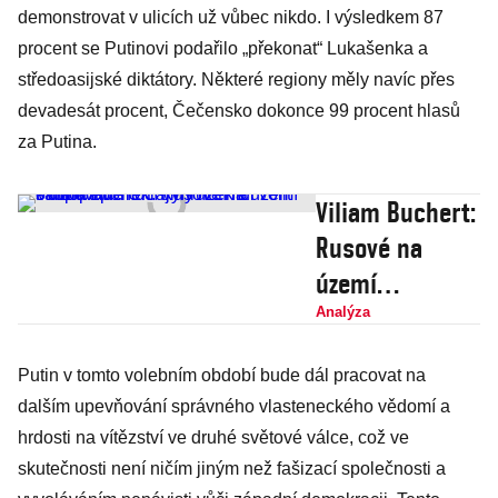
demonstrovat v ulicích už vůbec nikdo. I výsledkem 87
procent se Putinovi podařilo „překonat“ Lukašenka a
středoasijské diktátory. Některé regiony měly navíc přes
devadesát procent, Čečensko dokonce 99 procent hlasů
za Putina.
Viliam Buchert:
Rusové na
území
okupované
Analýza
Ukrajiny nutí
Putin v tomto volebním období bude dál pracovat na
lidi volit Putina
dalším upevňování správného vlasteneckého vědomí a
i pomocí
hrdosti na vítězství ve druhé světové válce, což ve
výhružek a
skutečnosti není ničím jiným než fašizací společnosti a
samopalů