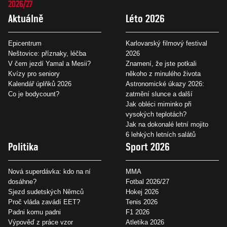
2026/27
Aktuálně
Léto 2026
Epicentrum
Karlovarský filmový festival
Neštovice: příznaky, léčba
2026
V čem jezdí Yamal a Mesii?
Znamení, že jste potkali
Kvízy pro seniory
někoho z minulého života
Kalendář úplňků 2026
Astronomické úkazy 2026:
Co je bodycount?
zatmění slunce a další
Jak obléci miminko při
vysokých teplotách?
Jak na dokonalé letní mojito
6 lehkých letních salátů
Politika
Sport 2026
Nová superdávka: kdo na ní
MMA
dosáhne?
Fotbal 2026/27
Sjezd sudetských Němců
Hokej 2026
Proč vláda zavádí EET?
Tenis 2026
Padni komu padni
F1 2026
Výpověď z práce vzor
Atletika 2026