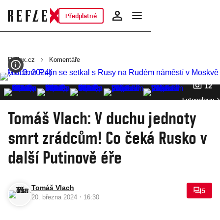
Předplatné
Reflex.cz
Komentáře
12
Fotogalerie
Tomáš Vlach: V duchu jednoty
smrt zrádcům! Co čeká Rusko v
další Putinově éře
Tomáš Vlach
5
·
20. března 2024
16:30