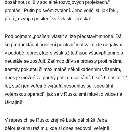
dosáhnout cílů v sociálně rozvojových projektech,“
prohlásil Putin po svém zvolení. Jeho voliči si, jak řekl,
přejí „rozvoj a posílení své vlasti – Ruska“.
Pod pojmem „posílení vlasti“ si lze představit mnohé. Dá
se předpokládat posílení pozitivní motivace i té negativní
v podobě represí, které však už teď jsou všudypřítomné a
neustále se zostřují. Zatímco dřív se protesty proti režimu
trestaly pokutou či maximálně několikadenním vězením,
dnes je možné za pouhý post na sociálních sítích dostat 12
let, stačí jen veřejně vyjádřit nesouhlas se „speciální
vojenskou operací“, jak se v Rusku smí mluvit o válce na
Ukrajině.
V represích se Rusko zřejmě bude dál blížit třeba
běloruskému režimu, kde si dnes nedovolí veřejně