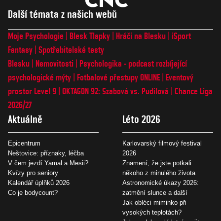
Další témata z našich webů
Moje Psychologie
Blesk Tlapky
Hráči na Blesku
iSport
Fantasy
Spotřebitelské testy
Blesku
Nemovitosti
Psychologika - podcast rozbíjející
psychologické mýty
Fotbalové přestupy ONLINE
Eventový
prostor Level 9
OKTAGON 92: Szabová vs. Pudilová
Chance Liga
2026/27
Aktuálně
Léto 2026
Epicentrum
Karlovarský filmový festival
Neštovice: příznaky, léčba
2026
V čem jezdí Yamal a Mesii?
Znamení, že jste potkali
Kvízy pro seniory
někoho z minulého života
Kalendář úplňků 2026
Astronomické úkazy 2026:
Co je bodycount?
zatmění slunce a další
Jak obléci miminko při
vysokých teplotách?