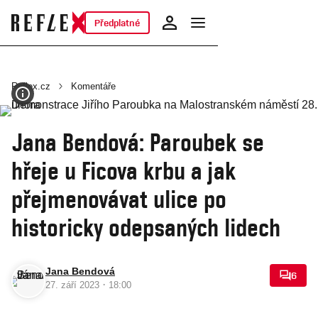
Předplatné
Reflex.cz
Komentáře
Jana Bendová: Paroubek se
hřeje u Ficova krbu a jak
přejmenovávat ulice po
historicky odepsaných lidech
Jana Bendová
6
·
27. září 2023
18:00