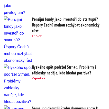
Penzijní fondy jako investoři do startupů?
Úspory Čechů mohou rozhýbat ekonomický
růst
E15.cz
Hyského opět podržel Strnad. Problémy i
záblesky naděje, kde hledat pozitiva?
iSport.cz
Samsung okouzlil Prahu dronovou show k