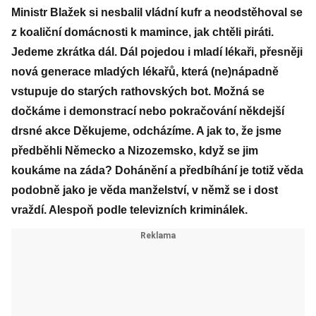
Ministr Blažek si nesbalil vládní kufr a neodstěhoval se
z koaliční domácnosti k mamince, jak chtěli piráti.
Jedeme zkrátka dál. Dál pojedou i mladí lékaři, přesněji
nová generace mladých lékařů, která (ne)nápadně
vstupuje do starých rathovských bot. Možná se
dočkáme i demonstrací nebo pokračování někdejší
drsné akce Děkujeme, odcházíme. A jak to, že jsme
předběhli Německo a Nizozemsko, když se jim
koukáme na záda? Dohánění a předbíhání je totiž věda
podobně jako je věda manželství, v němž se i dost
vraždí. Alespoň podle televizních kriminálek.