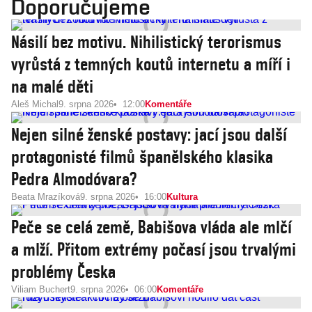
Doporučujeme
Násilí bez motivu. Nihilistický terorismus
vyrůstá z temných koutů internetu a míří i
na malé děti
Aleš Michal
9. srpna 2026
12:00
Komentáře
Nejen silné ženské postavy: jací jsou další
protagonisté filmů španělského klasika
Pedra Almodóvara?
Beata Mrazíková
9. srpna 2026
16:00
Kultura
Peče se celá země, Babišova vláda ale mlčí
a mlží. Přitom extrémy počasí jsou trvalými
problémy Česka
Viliam Buchert
9. srpna 2026
06:00
Komentáře