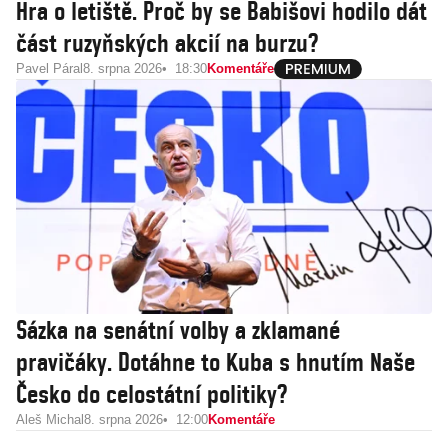
Hra o letiště. Proč by se Babišovi hodilo dát
část ruzyňských akcií na burzu?
Pavel Páral
8. srpna 2026
18:30
Komentáře
Sázka na senátní volby a zklamané
pravičáky. Dotáhne to Kuba s hnutím Naše
Česko do celostátní politiky?
Aleš Michal
8. srpna 2026
12:00
Komentáře