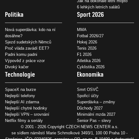
Jak na dokonalé letní mojito
6 lehkých letních salátů
Politika
Sport 2026
Nová superdávka: kdo na ní
MMA
dosáhne?
Fotbal 2026/27
Sjezd sudetských Němců
Hokej 2026
Proč vláda zavádí EET?
Tenis 2026
Padni komu padni
F1 2026
Výpověď z práce vzor
Atletika 2026
Divoký kačer
Cyklistika 2026
Technologie
Ekonomika
SpaceX na burze
Smrt OSVČ
Nejlepší telefony
Spořicí účty
Nejlepší AI zdarma
Superdávka – změny
Nejlepší chytré hodinky
Důchody 2027
Nejlepší VPN – srovnání
Minimální mzda 2027
Netflix filmy a seriály
Senior Pas – slevy
© 2001 - 2026 Copyright
CZECH NEWS CENTER a.s.
se sídlem náměstí Marie Schmolkové 3493/1, 100 00 Praha 10 -