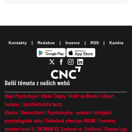
Kontakty
Redakce
Inzerce
RSS
Kariéra
Další témata z našich webů
Moje Psychologie
Blesk Tlapky
Hráči na Blesku
iSport
Fantasy
Spotřebitelské testy
Blesku
Nemovitosti
Psychologika - podcast rozbíjející
psychologické mýty
Fotbalové přestupy ONLINE
Eventový
prostor Level 9
OKTAGON 92: Szabová vs. Pudilová
Chance Liga