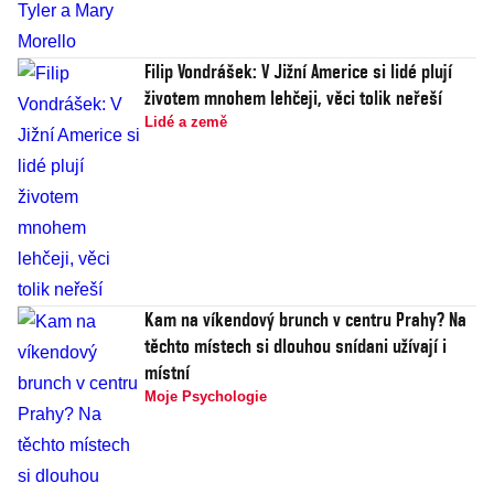
Filip Vondrášek: V Jižní Americe si lidé plují
životem mnohem lehčeji, věci tolik neřeší
Lidé a země
Kam na víkendový brunch v centru Prahy? Na
těchto místech si dlouhou snídani užívají i
místní
Moje Psychologie