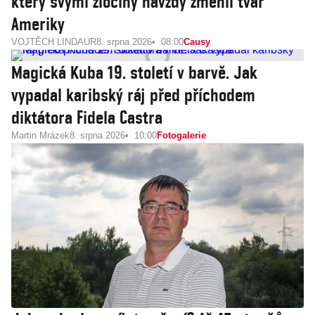
který svými zločiny navždy změnil tvář
Ameriky
VOJTĚCH LINDAUR
8. srpna 2026
08:00
Causy
Magická Kuba 19. století v barvě. Jak
vypadal karibský ráj před příchodem
diktátora Fidela Castra
Martin Mrázek
8. srpna 2026
10:00
Fotogalerie