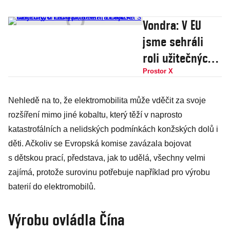
Vondra: V EU
jsme sehráli
roli užitečných
idiotů, setkání
Prostor X
Blažka s
Nehledě na to, že elektromobilita může vděčit za svoje
Nejedlým není
rozšíření mimo jiné kobaltu, který těží v naprosto
problém, znají
katastrofálních a nelidských podmínkách konžských dolů i
se
děti. Ačkoliv se Evropská komise zavázala bojovat
s dětskou prací, představa, jak to udělá, všechny velmi
zajímá, protože surovinu potřebuje například pro výrobu
baterií do elektromobilů.
Výrobu ovládla Čína