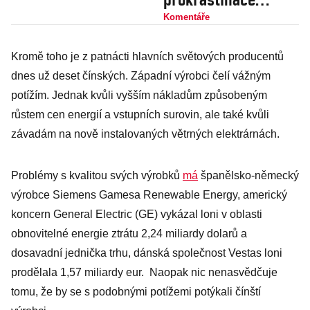
začíná jít strach
Komentáře
Kromě toho je z patnácti hlavních světových producentů
dnes už deset čínských. Západní výrobci čelí vážným
potížím. Jednak kvůli vyšším nákladům způsobeným
růstem cen energií a vstupních surovin, ale také kvůli
závadám na nově instalovaných větrných elektrárnách.
Problémy s kvalitou svých výrobků
má
španělsko-německý
výrobce Siemens Gamesa Renewable Energy, americký
koncern General Electric (GE) vykázal loni v oblasti
obnovitelné energie ztrátu 2,24 miliardy dolarů a
dosavadní jednička trhu, dánská společnost Vestas loni
prodělala 1,57 miliardy eur. Naopak nic nenasvědčuje
tomu, že by se s podobnými potížemi potýkali čínští