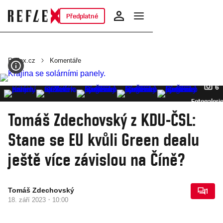
Předplatné
Reflex.cz
Komentáře
6
Fotogaleri
Tomáš Zdechovský z KDU-ČSL:
Stane se EU kvůli Green dealu
ještě více závislou na Číně?
Tomáš Zdechovský
1
·
18. září 2023
10:00