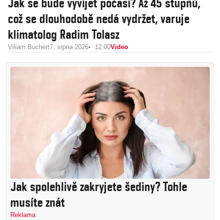
Jak se bude vyvíjet počasí? Až 45 stupňů,
což se dlouhodobě nedá vydržet, varuje
klimatolog Radim Tolasz
Viliam Buchert
7. srpna 2026
12:00
Video
Jak spolehlivě zakryjete šediny? Tohle
musíte znát
Reklama