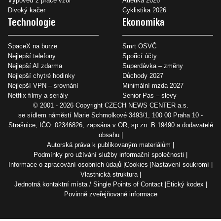
Výpověď z práce vzor
Atletika 2026
Divoký kačer
Cyklistika 2026
Technologie
Ekonomika
SpaceX na burze
Smrt OSVČ
Nejlepší telefony
Spořicí účty
Nejlepší AI zdarma
Superdávka – změny
Nejlepší chytré hodinky
Důchody 2027
Nejlepší VPN – srovnání
Minimální mzda 2027
Netflix filmy a seriály
Senior Pas – slevy
© 2001 - 2026 Copyright
CZECH NEWS CENTER a.s.
se sídlem náměstí Marie Schmolkové 3493/1, 100 00 Praha 10 -
Strašnice, IČO: 02346826, zapsána v OR, sp.zn. B 19490 a dodavatelé
obsahu
Autorská práva k publikovaným materiálům
Podmínky pro užívání služby informační společnosti
Informace o zpracování osobních údajů
Cookies
Nastavení soukromí
Vlastnická struktura
Jednotná kontaktní místa / Single Points of Contact
Etický kodex
Povinně zveřejňované informace