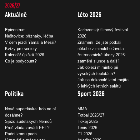
2026/27
Aktuálně
Léto 2026
Epicentrum
Karlovarský filmový festival
Neštovice: příznaky, léčba
2026
V čem jezdí Yamal a Mesii?
Znamení, že jste potkali
Kvízy pro seniory
někoho z minulého života
Kalendář úplňků 2026
Astronomické úkazy 2026:
Co je bodycount?
zatmění slunce a další
Jak obléci miminko při
vysokých teplotách?
Jak na dokonalé letní mojito
6 lehkých letních salátů
Politika
Sport 2026
Nová superdávka: kdo na ní
MMA
dosáhne?
Fotbal 2026/27
Sjezd sudetských Němců
Hokej 2026
Proč vláda zavádí EET?
Tenis 2026
Padni komu padni
F1 2026