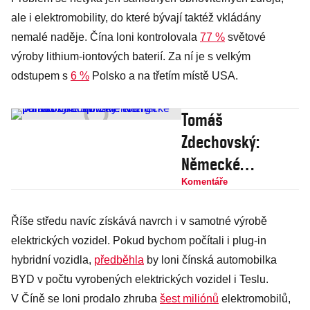
ale i elektromobility, do které bývají taktéž vkládány
nemalé naděje. Čína loni kontrolovala
77 %
světové
výroby lithium-iontových baterií. Za ní je s velkým
odstupem s
6 %
Polsko a na třetím místě USA.
Tomáš
Zdechovský:
Německé
paradoxy aneb
Komentáře
Zelenou politikou
Říše středu navíc získává navrch i v samotné výrobě
ke špinavé
elektrických vozidel. Pokud bychom počítali i plug-in
energii
hybridní vozidla,
předběhla
by loni čínská automobilka
BYD v počtu vyrobených elektrických vozidel i Teslu.
V Číně se loni prodalo zhruba
šest miliónů
elektromobilů,