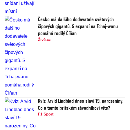
Česko má dalšího dodavatele světových
čipových gigantů. S expanzí na Tchaj-wanu
pomáhá rodilý Číňan
Živě.cz
Kvíz: Arvid Lindblad dnes slaví 19. narozeniny.
Co o tomto britském závodníkovi víte?
F1 Sport