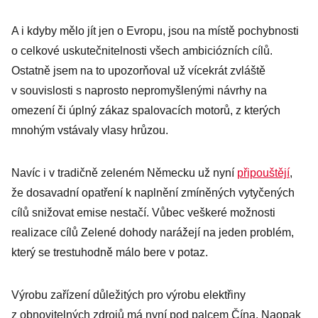
A i kdyby mělo jít jen o Evropu, jsou na místě pochybnosti
o celkové uskutečnitelnosti všech ambiciózních cílů.
Ostatně jsem na to upozorňoval už vícekrát zvláště
v souvislosti s naprosto nepromyšlenými návrhy na
omezení či úplný zákaz spalovacích motorů, z kterých
mnohým vstávaly vlasy hrůzou.
Navíc i v tradičně zeleném Německu už nyní
připouštějí
,
že dosavadní opatření k naplnění zmíněných vytyčených
cílů snižovat emise nestačí. Vůbec veškeré možnosti
realizace cílů Zelené dohody narážejí na jeden problém,
který se trestuhodně málo bere v potaz.
Výrobu zařízení důležitých pro výrobu elektřiny
z obnovitelných zdrojů má nyní pod palcem Čína. Naopak