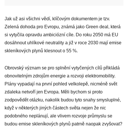
Jak už asi všichni vědí, klíčovým dokumentem je tzv.
Zelená dohoda pro Evropu, známá jako Green deal, která
si vytyčila opravdu ambiciózní cíle. Do roku 2050 má EU
dosáhnout uhlíkové neutrality a již v roce 2030 mají emise
skleníkových plynů klesnout o 55 %.
Obrovský význam se pro splnění vytyčených cílů přikládá
obnovitelným zdrojům energie a rozvoji elektromobility.
Plány vypadají na první pohled velkolepě, nicméně svět
zdaleka netvoří jen Evropa. Měli bychom si proto
zodpovědět otázku, nakolik budou tyto snahy smysluplné,
když v některých jiných částech světa nejen že nic
podobného neplánují, ale vlivem rozvoje průmyslu se
budou emise skleníkových plynů patrně naopak zvyšovat?