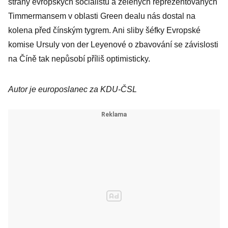
strany evropských socialistů a zelených reprezentovaných
Timmermansem v oblasti Green dealu nás dostal na
kolena před čínským tygrem. Ani sliby šéfky Evropské
komise Ursuly von der Leyenové o zbavování se závislosti
na Číně tak nepůsobí příliš optimisticky.
Autor je europoslanec za KDU-ČSL