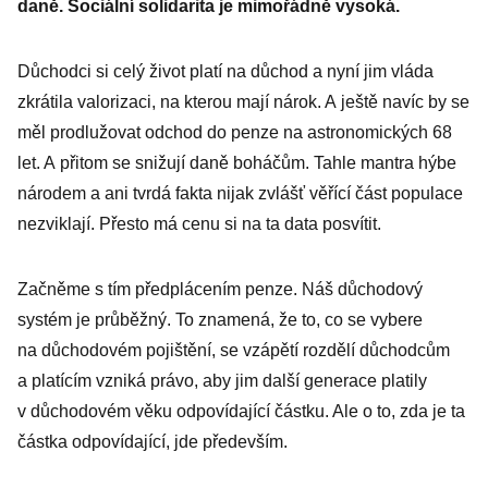
daně. Sociální solidarita je mimořádně vysoká.
Důchodci si celý život platí na důchod a nyní jim vláda
zkrátila valorizaci, na kterou mají nárok. A ještě navíc by se
měl prodlužovat odchod do penze na astronomických 68
let. A přitom se snižují daně boháčům. Tahle mantra hýbe
národem a ani tvrdá fakta nijak zvlášť věřící část populace
nezviklají. Přesto má cenu si na ta data posvítit.
Začněme s tím předplácením penze. Náš důchodový
systém je průběžný. To znamená, že to, co se vybere
na důchodovém pojištění, se vzápětí rozdělí důchodcům
a platícím vzniká právo, aby jim další generace platily
v důchodovém věku odpovídající částku. Ale o to, zda je ta
částka odpovídající, jde především.