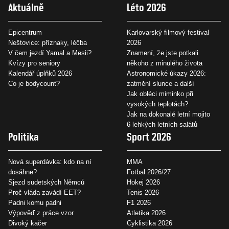
Aktuálně
Léto 2026
Epicentrum
Karlovarský filmový festival
Neštovice: příznaky, léčba
2026
V čem jezdí Yamal a Mesii?
Znamení, že jste potkali
Kvízy pro seniory
někoho z minulého života
Kalendář úplňků 2026
Astronomické úkazy 2026:
Co je bodycount?
zatmění slunce a další
Jak obléci miminko při
vysokých teplotách?
Jak na dokonalé letní mojito
6 lehkých letních salátů
Politika
Sport 2026
Nová superdávka: kdo na ní
MMA
dosáhne?
Fotbal 2026/27
Sjezd sudetských Němců
Hokej 2026
Proč vláda zavádí EET?
Tenis 2026
Padni komu padni
F1 2026
Výpověď z práce vzor
Atletika 2026
Divoký kačer
Cyklistika 2026