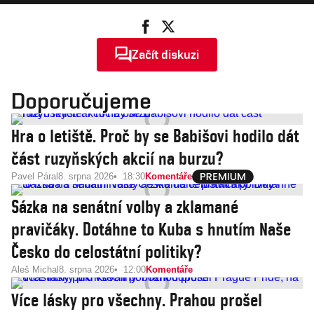
Začít diskuzi
Doporučujeme
Hra o letiště. Proč by se Babišovi hodilo dát
část ruzyňských akcií na burzu?
Pavel Páral
8. srpna 2026
18:30
Komentáře
Sázka na senátní volby a zklamané
pravičáky. Dotáhne to Kuba s hnutím Naše
Česko do celostátní politiky?
Aleš Michal
8. srpna 2026
12:00
Komentáře
Více lásky pro všechny. Prahou prošel