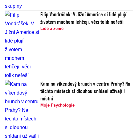
Filip Vondrášek: V Jižní Americe si lidé plují
životem mnohem lehčeji, věci tolik neřeší
Lidé a země
Kam na víkendový brunch v centru Prahy? Na
těchto místech si dlouhou snídani užívají i
místní
Moje Psychologie