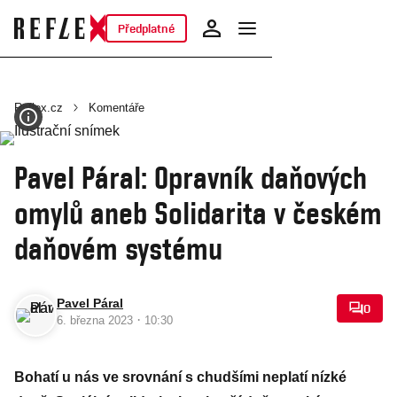
Předplatné
Reflex.cz
Komentáře
Pavel Páral: Opravník daňových
omylů aneb Solidarita v českém
daňovém systému
Pavel Páral
0
·
6. března 2023
10:30
Bohatí u nás ve srovnání s chudšími neplatí nízké