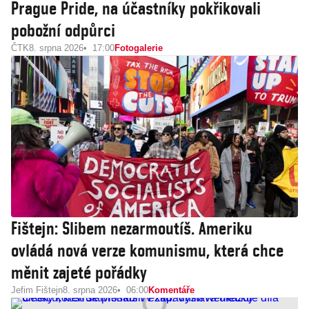
Prague Pride, na účastníky pokřikovali
pobožní odpůrci
ČTK
8. srpna 2026
17:00
Fotogalerie
Fištejn: Slibem nezarmoutíš. Ameriku
ovládá nová verze komunismu, která chce
měnit zajeté pořádky
Jefim Fištejn
8. srpna 2026
06:00
Komentáře